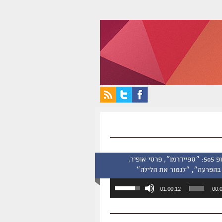
סינמסקופ 505: ״ספיידרמן״, פרסי אופיר,
בהפרעה״, ״לגמור את הלילה״
השתמש
01:00:12
00:
במקש
למעלה/למטה
כדי