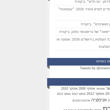
רמן: יום חדש״, ביקורת
המועמדים לפרס אופיר 2026: ״עצמאות״
 מגשימים״, ביקורת
סאה״ של כריסטופר נולאן, ביקורת
פסטיבל הקולנוע בירושלים 2026: שמונה או
מלצות
פ בטוויטר
Tweets by @cinem
שר
אוסקר 2009
אוסקר 2010
אווטאר
אוסקר 2012
אוסקר 2013
אוסקר 2014
אנימציה
ארבעה כוכבים
רת