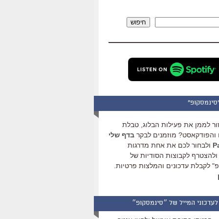
להגביר
או
חיפוש
להנמיך
עוצמת
שמע.
סינמסקופ"
ור לממן את פעילות הבלוג, טבלת
והפודקאסט? מוזמנים לבקר
בדף שלי
ולבחור לכם את אחת מדרגות
ולהצטרף לקבוצות הסודיות של
" לקבלת עדכונים והמלצות פרטיות.
לעדכוני המייל של ״סינמסקופ״