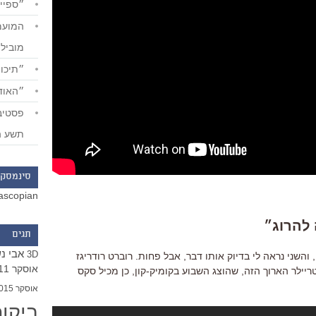
״ספייד
מוביל
״תיכון
״האודי
תשע ה
סינמסקו
ascopian
תגים
אבי נ
3D
שני נראה לי בדיוק אותו דבר, אבל פחות. רוברט רודריגז
אוסקר 2011
ריילר הארוך הזה, שהוצג השבוע בקומיק-קון, כן מכיל סקס
אוסקר 2015
ביקו