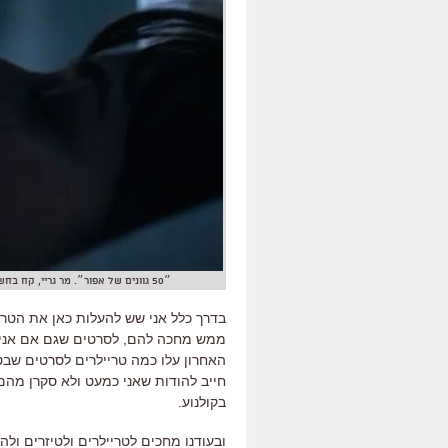
״50 גוונים של אפור״. מר גריי, קח בחשבון ש-20 שנים אחר כך תעשה את ״עיר החטאים 2״ ו״בלתי נשכחים 3״
בדרך כלל אני שש להעלות כאן את הטרי
ממש מחכה להם, לסרטים שגם אם אני ס
האחרון עלו כמה טריילרים לסרטים שבטח
חייב להודות שאני כמעט ולא סקרן מהם 
בקולנוע.
ובעודנו מחכים לטריילרים ולטיזרים ול