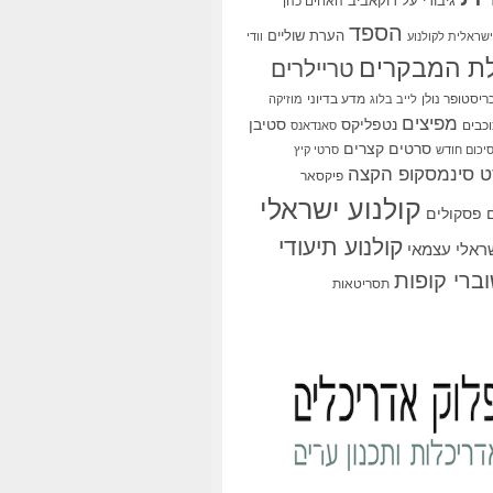
גיבורי על
דוקאביב
האחים כהן
הספד
הערת שוליים
שראלית לקולנוע
וודי
ת המבקרים
טריילרים
ריסטופר נולן
מדע בדיוני
לייב בלוג
מוזיקה
מפיצים
סטיבן
נטפליקס
כבים
סאנדאנס
סרטים קצרים
יכום חודש
סרטי קיץ
 סינמסקופ הקצה
פיקסאר
קולנוע ישראלי
פסקולים
קולנוע תיעודי
שראלי עצמאי
ברי קופות
תסריטאות