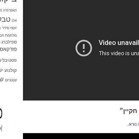
האקדמיה הי
טבל
אלן
יוסף סידר
כ
מלחמת הכו
ספילברג
ס
פודקאסט
פסטיבלים
קולנוע י
שו
קטנוניזם
נורא.