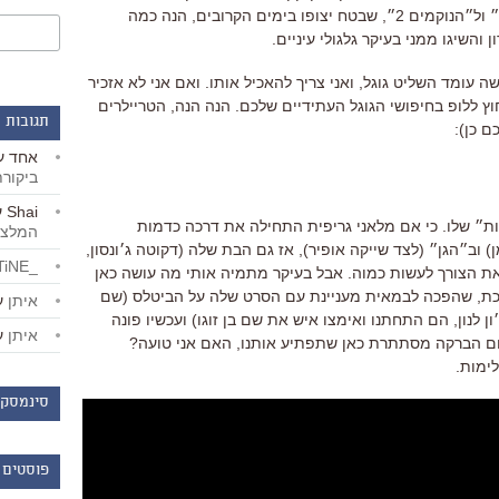
(״Interstellar״), ל״באטמן נגד סופרמן״ ול״הנוקמים 2״, שבטח יצופו בימים הקרובים, הנה כמה
והשיגו ממני בעיקר גלגולי עיניים.
 עומד השליט גוגל, ואני צריך להאכיל אותו. ואם אני לא אזכיר
ץ ללופ בחיפושי הגוגל העתידיים שלכם. הנה הנה, הטריילרים
תגובות 
ם כן):
אחד
ע
ביקור
Shai
ע
ות״ שלו. כי אם מלאני גריפית התחילה את דרכה כדמות
המלצו
) וב״הגן״ (לצד שייקה אופיר), אז גם הבת שלה (דקוטה ג׳ונסון,
_LiBERTiNE_
 את הצורך לעשות כמוה. אבל בעיקר מתמיה אותי מה עושה כאן
ערכת, שהפכה לבמאית מעניינת עם הסרט שלה על הביטלס (שם
איתן
ע
ן לנון, הם התחתנו ואימצו איש את שם בן זוגו) ועכשיו פונה
איתן
ע
שום הברקה מסתתרת כאן שתפתיע אותנו, האם אני טועה?
לימות.
סינמסקו
פוסטים 