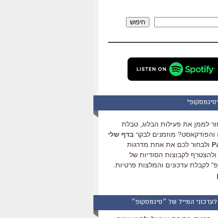
להגביר
או
חיפוש
להנמיך
עוצמת
שמע.
סינמסקופ"
ור לממן את פעילות הבלוג, טבלת
והפודקאסט? מוזמנים לבקר
בדף שלי
ולבחור לכם את אחת מדרגות
ולהצטרף לקבוצות הסודיות של
" לקבלת עדכונים והמלצות פרטיות.
לעדכוני המייל של ״סינמסקופ״