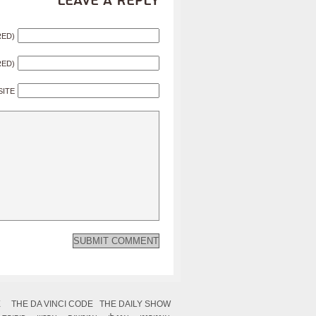
Leave a Reply
RED)
RED)
SITE
X
THE DA VINCI CODE
THE DAILY SHOW