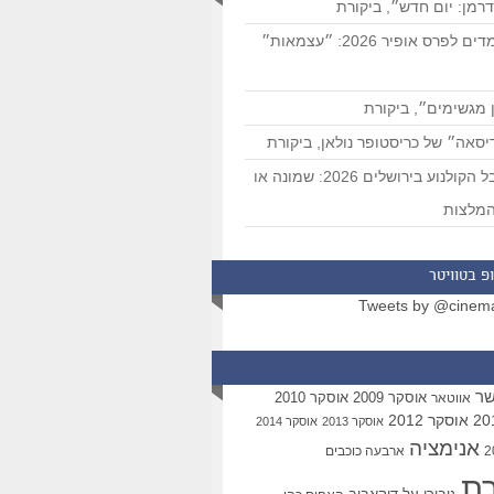
רמן: יום חדש״, ביקורת
המועמדים לפרס אופיר 2026: ״עצמאות״
 מגשימים״, ביקורת
סאה״ של כריסטופר נולאן, ביקורת
פסטיבל הקולנוע בירושלים 2026: שמונה או
מלצות
פ בטוויטר
Tweets by @cinem
שר
אוסקר 2009
אוסקר 2010
אווטאר
אוסקר 2012
אוסקר 2013
אוסקר 2014
אנימציה
ארבעה כוכבים
רת