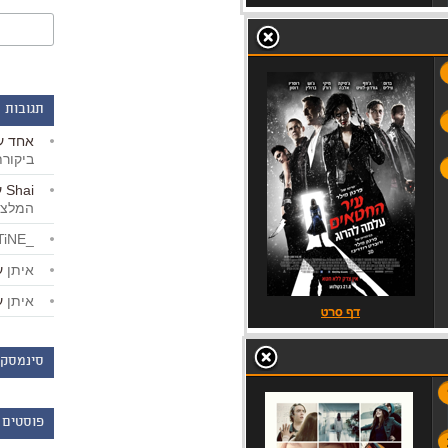
תגובות 
אחד
ע
ביקור
Shai
ע
המלצו
_LiBERTiNE_
איתן
ע
איתן
ע
סינמסקו
פוסטים 