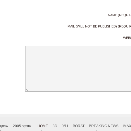
NAME (REQUI
MAIL (WILL NOT BE PUBLISHED) (REQUI
WEB
IMA
BREAKING NEWS
BORAT
9/11
3D
HOME
אוסקר 2005
אוסקר 006