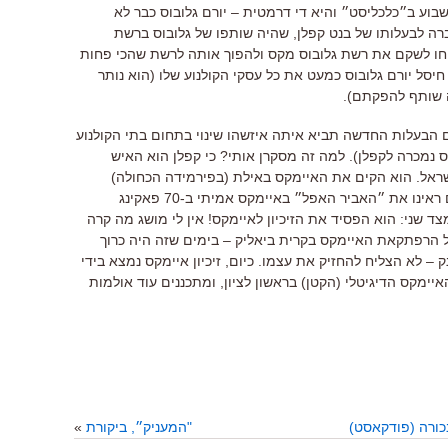
וע ב״כלכליסט״ והיא די דרמטית – יורם גלובוס כבר לא
רה לבעלותו של בנט קפלן, שהיה שותפו של גלובוס ברשת
יחו לשקם את רשת גלובוס מקס ולהפוך אותה לרשת שהכי פחות
סל יורם גלובוס כמעט את כל עסקי הקולנוע שלו (הוא נותר
 שותף להפקתם).
ם הבעלות החדשה תביא איתה איזשהו שינוי בתחום בתי הקולנוע
נמכרה לקפלן). למה זה מסקרן אותי? כי קפלן הוא האיש
ראל. הוא הקים את האיימקס באילת (בפירמידה הכחולה)
והקים את האיימקס בקרית ביאליק (שם ראינו את ״האביר האפל״ באיימקס אמיתי ב-70 פאקינג
צד שני: הוא הפסיד את הזיכיון לאיימקס! אין לי מושג מה קרה
 הרפתקאת האיימקס בקרית ביאליק – בימים שזה היה כרוך
 – לא הצליח להחזיק את עצמו. כיום, זיכיון איימקס נמצא בידי
ימקס הדיגיטלי (הקטן) בראשון לציון, ומתכננים עוד אולמות
כורה (פודקאסט)
"המעניק״, ביקורת
»