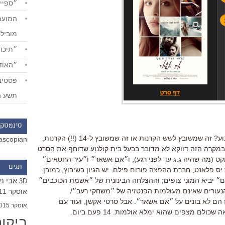
״ספייד
מוביל
״תיכון
״האודי
תשע ה
סינמסקו
אז איזה סרט יהיה הכי נצפה בסוף השבוע? זה שמשובץ לשש הקרנות או זה שמשובץ ל-14 (!!) הקרנות,
ascopian
י במקרה הזה דווקא לא מדובר בבעל בית קולנוע שדוחף את הסרט
מקס (מה שהיה ג.ג עד לפני רגע), ו״אם אשאר״ ו״עיר החטאים״
תגים
ס פלאנט, חברת ההפצה פורום פילם. יש הגיון בשיבוץ, כמובן.
אבי נ
ם״ יביא המוני צופים; וההצלחה הבינונית של ״אשמת הכוכבים״
3D
נעורים שאינם מעולמות הפנטזיה של ״משחקי רעב״/
אוסקר 2011
הם לא בונים על ״אם אשאר״. אבל סרטי אקשן, ועוד עם
אוסקר 2015
כולם מצפים שהוא ימלא אולמות. 14 פעם ביום.
ביקו