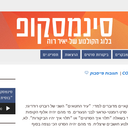
מבקרים
ביקורות סרטים
הרצאות
תסריט.ים
|
תגובות פייסבוק
״בוסית 
נגן
יים מדוברים למדי: ״עיר החטאים״ השני של רוברט רודריגז;
00
אודיו
 סרט רומנטי-טראגי לבני הנעורים. מי מהם יהיה אלוף הקופות
שאלה ״תלוי איך הסרטים״ או ״תלוי איך יהיו הביקורות״. לא,
לנוע חושבים שיצליח. מי מהם יהיה הסרט הכי נצפה בסוף