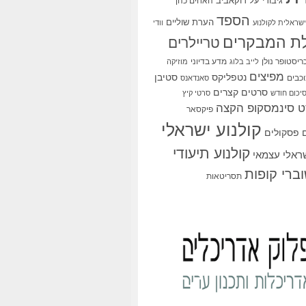
גיבורי על
דוקאביב
האחים כהן
הספד
הערת שוליים
שראלית לקולנוע
וודי
ת המבקרים
טריילרים
ריסטופר נולן
מדע בדיוני
לייב בלוג
מוזיקה
מפיצים
סטיבן
נטפליקס
כבים
סאנדאנס
סרטים קצרים
יכום חודש
סרטי קיץ
 סינמסקופ הקצה
פיקסאר
קולנוע ישראלי
פסקולים
קולנוע תיעודי
שראלי עצמאי
ברי קופות
תסריטאות