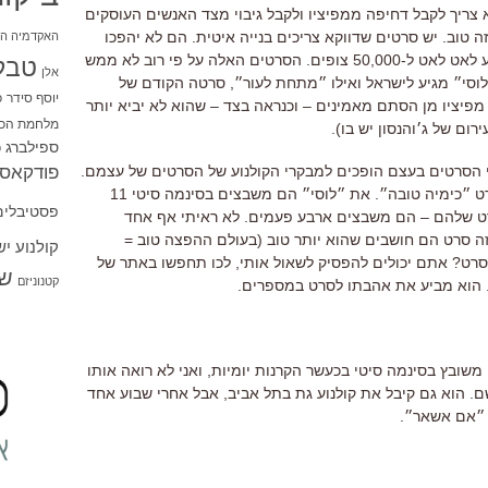
 צריך לקבל דחיפה ממפיציו ולקבל גיבוי מצד האנשים העוסקים
ה טוב. יש סרטים שדווקא צריכים בנייה איטית. הם לא יהפכו
האקדמיה הי
לשוברי קופות גדולים, אבל יכולים להגיע לאט לאט ל-50,000 צופים. הסרטים האלה על פי רוב לא ממש
טבל
אלן
״לוסי״ מגיע לישראל ואילו ״מתחת לעור״, סרטה הקודם של
יוסף סידר
כ
 ג׳והנסון, הוגלה הישר ל-vod, כי מפיציו מן הסתם מאמינים – וכנראה בצד – שהוא לא יביא יותר
מלחמת הכו
ום של ג׳והנסון יש בו).
ספילברג
ס
פודקאסט
י הסרטים בעצם הופכים למבקרי הקולנוע של הסרטים של עצמם.
חברת יונייטד קינג מפיצה מחר את הסרט ״כימיה טובה״. את ״לוסי״ הם משבצים בסינמה סיטי 11
פסטיבלים
ט שלהם – הם משבצים ארבע פעמים. לא ראיתי אף אחד
ה סרט הם חושבים שהוא יותר טוב (בעולם ההפצה טוב =
קולנוע י
 הסרט? אתם יכולים להפסיק לשאול אותי, לכו תחפשו באתר של
שו
קטנוניזם
. הוא מביע את אהבתו לסרט במספרים.
 משובץ בסינמה סיטי בכעשר הקרנות יומיות, ואני לא רואה אותו
 הוא גם קיבל את קולנוע גת בתל אביב, אבל אחרי שבוע אחד
 ״אם אשאר״.