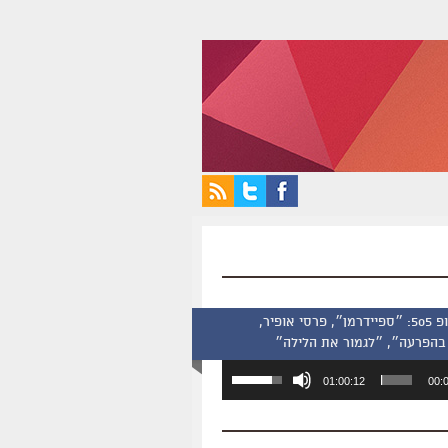
סינמסקופ 505: ״ספיידרמן״, פרסי אופיר,
בהפרעה״, ״לגמור את הלילה״
השתמש
01:00:12
00:
במקש
למעלה/למטה
כדי