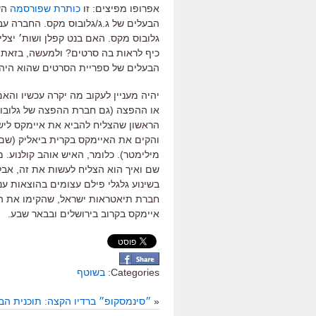
אפרופו מפיצים: זו
כותרת שפורסמה
השב
הבעלים של ג.ג/גלובוס מקס. החברה עב
גלובוס מקס. האם בנט קפלן ושות׳ יצל
כיף לראות בה סרטים? ולמעשה, בזאת חי
הבעלים של ספריית הסרטים שהוא היה
יהיה מעניין לעקוב מה יקרה עכשיו והא
או ההפצה (גם חברת ההפצה של גלובוס 
הראשון שהצליח להביא את איימקס ליש
מילימטר). כלומר, האיש אוהב קולנוע. מ
שם ואיך הוא הצליח לעשות את זה, אבל
בשינוע גלגלי פילם עצומים בהוצאות ענק
חברת תיאטראות ישראל, שהקימו את האי
איימקס בקרוב בירושלים ובבאר שבע.
Categories:
בשוטף
«
״סינמסקופ״ ברדיו הקצה: תוכנית הב