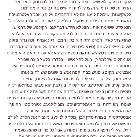
לנקודת מבט. לא שאני רוצה שנחזור למצב בו כולם מחקים את את
הנזיריות של ג'רמוש (שצריך להודות שיש בה גם נטייה מסוימת
לקשקשנות, שיכולה לייגע אם לא מתחברים אליה), אבל האלטרנטיבה
הזאת משמחת. בצילום, בפסקול, בעלילה, באווירה, “גבולות השליטה"
הוא סרט ששימח אותי. הוא לא חידש דבר לגבי הקולנוע של ג'רמוש,
אבל הוא עומד בסתירה כה חדה לכל מה שקורה כרגע בבתי הקולנוע
שהרגשתי כאילו הסרט הזה הוא בלון חמצן, רגע אמיתי וכה נדיר ונזקק
של סינפיליה לשמה (סינפילים היכונו: מי מזהה על איזה סרט מדברת
טילדה סווינטון כשהיא מתארת סצינה שהיא לא זוכרת האם היא מסרט
או מחלום שחלמה?). העלילה? איש – בלדר? בלש? רוצח שכיר? –
מסתובב ברחבי ספרד, באיזורים פחות ופחות עירוניים (ממדריד ועד
אמצע-שומקום), פוגש בבתי קפה אנשים שונים ששולחים אותו
למשימות, ועל הדרך מציעים לו פנכות הגות על היקום, החיים,
הסוביקטיביות, הסרטים, המולקלות. בין לבין הוא מבקר במוזיאון רנייה
סופיה ומתבונן בציורים שונים, שנדמה שנותנים השראה למה שיבוא
אחריהם: ציור קוביסט מוביל לסצינה מפורקת, שמציעה נקודות תצפית
שונות ומפוררות; ציור אימפרסיוניסטי מוביל למבט נטורליסטי, ההופך
את המציאות סביבו לסדרה של תמונות טבע דומם; ועבודה
אבסטרקטית, בצורת סדין לבן (מסך קולנוע?), מעביר את הסרט לעולם
מופשט של דמיון. ג'רמוש מוצא פרטנר מושלם בדמותו של הצלם כריס
דויל, שאולי חיפף קצת בענייני תאורה, אבל כל פריים שהוא מעמיד
הוא לא פחות ממושלם בקומפוזיציה ובאופן שבו הוא משחק עם