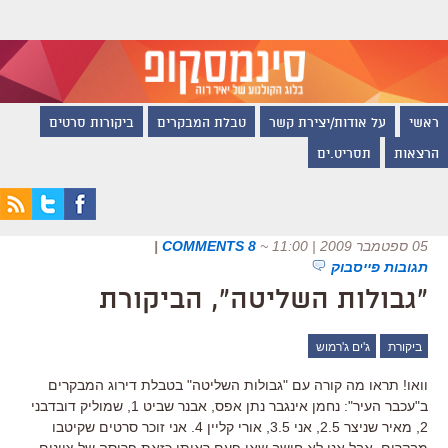
ראשי
על אודות/יצירת קשר
טבלת המבקרים
ביקורות סרטים
הרצאות
תסריט.ים
05 ספטמבר 2009 | 11:00
~
8 COMMENTS
|
תגובות פייסבוק
"גבולות השליטה", הביקורת
ביקורת
ג'ים ג'רמוש
וואו! תראו מה קורה עם "גבולות השליטה" בטבלת דירוג המבקרים
ב"עכבר העיר": נחמן אינגבר נתן אפס, אבנר שביט 1, שמוליק דובדבני
2, מאיר שניצר 2.5, אני 3.5, אורי קליין 4. אני זוכר סרטים שקיטבו
מבקרים, אבל אני לא חושב שאי פעם ראיתי כזאת פריסה של ציונים