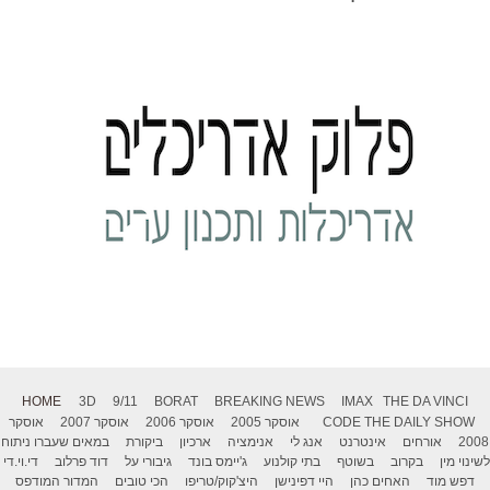
HOME
3D
9/11
BORAT
BREAKING NEWS
IMAX
THE DA VINCI
THE DAILY SHOW
CODE
אוסקר 2005
אוסקר 2006
אוסקר 2007
אוסקר
2008
אורחים
אינטרנט
אנג לי
אנימציה
ארכיון
ביקורת
במאים שעברו ניתוח
לשינוי מין
בקרוב
בשוטף
בתי קולנוע
ג'יימס בונד
גיבורי על
דוד פרלוב
די.וי.די
דפש מוד
האחים כהן
היי דפינישן
היצ'קוק/טריפו
הכי טובים
המדור המודפס