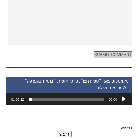
סינמסקופ 505: ״ספיידרמן״, פרסי אופיר, ״בוסית בהפרעה״,
״לגמור את הלילה״
נגן
01:00:12
00:00
אודיו
חיפוש
חיפוש