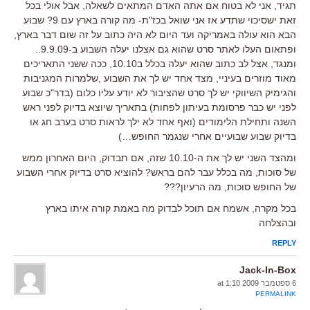
תגיד, אני לא בטוח אם אתה האדם המתאים לשאלה, אבל אולי בכל
זאת ישסיכוי שתדע אז אני שואל בכז"ת- מה קורה בארץ עם 9? שבוע
הבא הוא עולה באמריקה ועד היום לא היה כתוב על זה שום דבר בארץ,
ופתאום העלו לאתר סרט שהוא גם אצלנו יעלה השבוע ב-9.9.09..
ומנגד, אצל לב כתוב שהוא יעלה בכלל ב10.10, ככה ששני התאריכים
מאוד מוזרים בעיניי, מצד אחד יש לך את השבוע ,שלמרות המגניבות
והגימיק השיווקי יש לך סרט שהציבור לא יודע עליו כלום (בדר"כ שבוע
לפני יש כבר פרסומת בעיתון לפחות) בתאריך שיוצא בדיוק לפני ראש
השנה ותחילת הלימודים (ואף אחד לא ילך לראות סרט בערב חג או
בדיוק שבוע שבועיים אחרי שנגמר החופש…)
ומהצד השני יש לך את ה-10.10 שזה, אם תבדוק, היום האחרון ממש
של סוכות, מה בכלל עבר להם בראש? להוציא סרט בדיוק אחרי השבוע
של החופש סוכות, מה הרעיון???
בכל מקרה, אשמח אם תוכל לבדוק מה באמת קורה איתו בארץ
ובהצלחה
REPLY
Jack-In-Box
6 ספטמבר 2009 at 1:10
PERMALINK