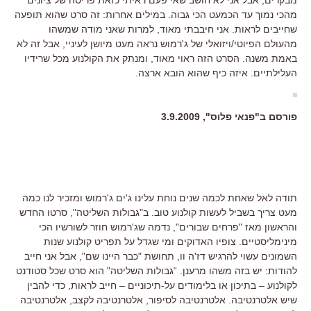
מהכי נמוך עד הכמעט הכי גבוה. במילים אחרות: זה סרט שהוא תופעה
שחייבים לראות. אני חיבבתי מאוד, למרות שאני מודה שמשהו
מהעולם הפיוטי/ויזואלי של ג'רמוש נראה מעט מיושן לעיניי, אבל זה לא
באמת משנה. הסרט הזה ראוי מאוד, ומנתק את הקולנוע מכל שרידיו
העלילתיים. איזה כיף שהוא הובא ארצה.
פורסם ב"פנאי פלוס", 3.9.2009
תודה לאל שאחת לכמה שנים נוחת עלינו ג'ים ג'רמוש ומזכיר לנו כמה
מעט צריך בשביל לעשות קולנוע טוב. ב"גבולות השליטה", סרטו החדש
והראשון מאז "פרחים שבורים", נדמה שג'רמוש חוזר לשורשיו הכי
מינימליסטיים. צופיו האדוקים ומי שגדל על תפריט קולנוע שנות
השמונים עשוי להרגיש דז'ה וו, תחושת "כבר היינו שם", אבל אני חייב
להודות: יש בזה משהו מרענן. “גבולות השליטה" הוא סרט שכל סטודנט
לקולנוע – בתיכון או בלימודים על-תיכוניים – חייב לראות, כדי להבין
שיש אלטרנטיבה. אלטרנטיבה לסיפור, אלטרנטיבה לקצב, אלטרנטיבה