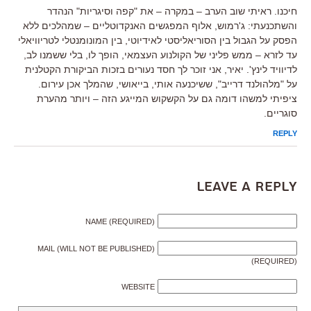
חיכנו. ראיתי שוב הערב – במקרה – את "קפה וסיגריות" הנהדר
והשתכנעתי: ג'רמוש, אלוף המפגשים האנקדוטליים – שמהלכים ללא
הפסק על הגבול בין הסוריאליסטי לאידיוטי, בין המונומנטלי לטריוויאלי
עד לזרא – ממש פליני של הקולנוע העצמאי, הופך לו, בלי ששמנו לב,
לדיוויד לינץ'. יאיר, אני זוכר לך חסד נעורים בזכות הביקורת הקטלנית
על "מלהולנד דרייב", ששיכנעה אותי, בייאושי, שהמלך אכן עירום.
ציפיתי למשהו דומה גם על הקשקוש המייגע הזה – ויותר מהערת
סוגריים.
REPLY
Leave a Reply
NAME (REQUIRED)
MAIL (WILL NOT BE PUBLISHED)
(REQUIRED)
WEBSITE