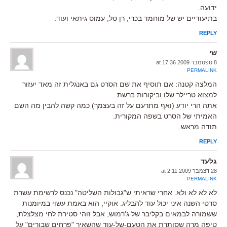
ידועה.
בתיעודיים יש של מוחמד בכרי, רן טל, עמוס גיתאי ועוד.
REPLY
שי
8 ספטמבר 2009 at 17:36
PERMALINK
המלצה קטנה: אם תוסיף את שם הסרט גם באנגלית זה מאד יעזור
למצוא טריילר שלו וביקורות ברשת…
אתה הרי יודע (ואף מתרעם על זה בעצמך) כמה קשה להבין מה השם
האמיתי של הסרט בשפה המקורית.
תודה מראש…
REPLY
גלעד
28 דצמבר 2009 at 2:11
PERMALINK
לא לא לא ולא. אחרי שראיתי ש"גבולות השליטה" נכנס לרשימת עשרת
סרטי השנה איני יכול עוד להבליג. אוקיי, הוא באמת עשוי במיומנות
ששמורה לבמאים בקליבר של ג'רמוש, אבל זוהי סטירת לחי מצלצלת,
טיפה מרה שסותרת את הטעם-של-עוד שהשאיר "פרחים שבורים" על