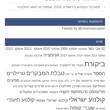
פסטיבל הקולנוע בירושלים 2026: שמונה או תשע המלצות
סינמסקופ בטוויטר
Tweets by @cinemascopian
תגים
אבי נשר
אוסקר 2011
אוסקר 2012
אוסקר 2009
אוסקר 2010
3D
אווטאר
אנימציה
אוסקר 2015
ארבעה כוכבים
אוסקר 2013
אוסקר 2014
ביקורת
גיבורי על
דוקאביב
האחים כהן
האקדמיה הישראלית לקולנוע
טבלת המבקרים
טריילרים
הספד
הערת שוליים
וודי אלן
מפיצים
יוסף סידר
כריסטופר נולן
מדע בדיוני
מלחמת הכוכבים
לייב בלוג
מוזיקה
סטיבן ספילברג
סרטים קצרים
נטפליקס
סאנדאנס
סיכום חודש
סרטי קיץ
פודקאסט סינמסקופ הקצה
פסטיבלים
פסקולים
פיקסאר
קולנוע ישראלי
קולנוע תיעודי
קולנוע ישראלי עצמאי
שוברי קופות
תסריטאות
קטנוניזם