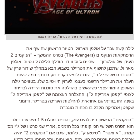
"הנוקמים 2: העידן של אולטרון״. טריילר ראשון
לילה קשה עבר על אולפן מארוול. הטיזר הראשון שחושף את
הרפתקאות הנוקמים (The Avengers) בסרט ההמשך – ״הנוקמים 2:
העידן של אולטרון״ – שביים ג׳וס ווידון הודלף הלילה ליו-טיוב. אולפן
מארוול, שתכנן לחשוף את הטריילר בשבוע הבא במהלך שידור פרק של
״הסוכנים של ש.י.ל.ד״, הזדרז לבצע בקרת נזקים ותוך כמה שעות
העלה את הטריילר הרשמי בעצמו לערוץ היו-טיוב שלו. בטוויטר גילה
האולפן הומור עצמי כשהאשים בהדלפה את סוכנות הידרה (בדיחה
לצופי ״קפטן אמריקה 2״). ההצלחה העצומה של ״קפטן אמריקה 2״
בשנה הזו בוודאי גם אחראית להחלטות העריכה בטריילר, ודומני
שקפטן אמריקה מקבל בו נוכחות מוגברת.
״הנוקמים״ הראשון היה להיט ענק, והכניס בעולם 1.5 מיליארד דולר.
הוא הסרט השלישי הכי קופתי בכל הזמנים, אחרי שני סרטיו של ג׳יימס
קמרון, ״אוואטר״ ו״טיטאניק״. כלומר, שגם אם ״הנוקמים 2״ יהיה
אכזבה רצינית ויכניס רק חצי מזה, הוא יהיה יותר קופתי מרוב סרטי