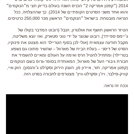
2014 (״קפטן אמריקה 2״ הכניס השנה בעולם בדיוק חצי מ״הנוקמים״
והוא אחד משני הסרטים הקופתיים של 2014). כך שההצלחה, ככל
הנראה מובטחת. בישראל ״הנוקמים״ הראשון מכר 250,000 כרטיסים.
הטיזר הראשון חושף את אולטרון, הנבל (רובוט המדבר בקולו של
ג׳יימס ספיידר), רובוט שנוצר על ידי טוני סטארק, ואז יוצא משליטה,
מקבל תודעה עצמאית (אולי לכן בסוף הטריילר הוא מצטט את פינוקיו,
הסרט של דיסני – בעלת הבית של מארוול – שהשיר מתוכו גם נשמע
בטריילר) ומתחיל להטיל הרס ואימה על העולם ומאיים להשמיד את
חבורת גיבורי העל של מארוול, המאוחדת בסופר-גרופ בשם הנוקמים
(קפטן אמריקה, תור, איירון מן, הענק הירוק וסקרלט ג׳והנסון). הוק-איי,
קוויק-סילבר, ויז׳ן וסקרלט-וויץ׳ מצטרפים לחבורה בסרט הזה.
וככה זה נראה: