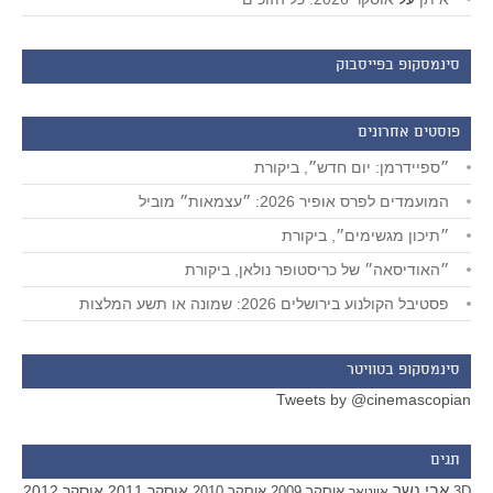
סינמסקופ בפייסבוק
פוסטים אחרונים
״ספיידרמן: יום חדש״, ביקורת
המועמדים לפרס אופיר 2026: ״עצמאות״ מוביל
״תיכון מגשימים״, ביקורת
״האודיסאה״ של כריסטופר נולאן, ביקורת
פסטיבל הקולנוע בירושלים 2026: שמונה או תשע המלצות
סינמסקופ בטוויטר
Tweets by @cinemascopian
תגים
אבי נשר
אוסקר 2011
אוסקר 2012
אוסקר 2009
אוסקר 2010
3D
אווטאר