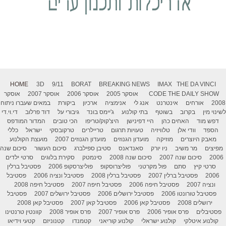
HOME
3D
9/11
BORAT
BREAKING NEWS
IMAX
THE DA VINCI
THE DAILY SHOW
CODE
אוסקר 2005
אוסקר 2006
אוסקר 2007
אוסקר
2008
אורחים
אינטרנט
אנג לי
אנימציה
ארכיון
ביקורת
במאים שעברו ניתוח
לשינוי מין
בקרוב
בשוטף
בתי קולנוע
ג'יימס בונד
גיבורי על
דוד פרלוב
די.וי.די
דפש מוד
האחים כהן
היי דפינישן
היצ'קוק/טריפו
הכי טובים
המדור המודפס
הספד
וודי אלן
טלוויזיה
טעויות תרגום
טריילרים
טרקובסקי
ישראל
כללי
מאבק היוצרים
מוזיקה
מועדון הגנוזים
מועדון הגנוזים 2007
מועצת הקולנוע
מפיצים
מר משיב
ניו יורק
סאנדאנס
סטיבן ספילברג
סיכום העשור
סיכום שנה
2006
סיכום שנה 2007
סיכום שנה 2008
סינמטק
סקירת בלוגים
סרטי ילדים
סרטי קיץ
סתם
פול מקרטני
פוליצרוסקופ
פוליצרסקופ 2006
פסטיבל ברלין
2006
פסטיבל ברלין 2007
פסטיבל ברלין 2008
פסטיבל ונציה 2006
פסטיבל
ונציה 2007
פסטיבל חיפה 2006
פסטיבל חיפה 2007
פסטיבל חיפה 2008
פסטיבל טורונטו 2006
פסטיבל ירושלים 2006
פסטיבל ירושלים 2007
פסטיבל
ירושלים 2008
פסטיבל קאן 2006
פסטיבל קאן 2007
פסטיבל קאן 2008
פסטיבלים
פרס אופיר 2006
פרס אופיר 2007
פרס אופיר 2008
קוונטין טרנטינו
קולנוע איטלקי
קולנוע ישראלי
קולנוע קוריאני
קטמנדו
קטנוניזם
קטעי וידיאו