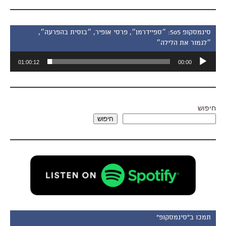
סינמסקופ 505: ״ספיידרמן״, פרסי אופיר, ״בוסית בהפרעה״,
״לגמור את הלילה״
נגן
01:00:12
00:00
אודיו
חיפוש
חיפוש
תמכו ב"סינמסקופ"