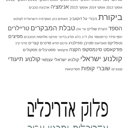
אנימציה
אוסקר 2015
ארבעה כוכבים
אוסקר 2013
אוסקר 2014
ביקורת
גיבורי על
דוקאביב
האחים כהן
האקדמיה הישראלית לקולנוע
טבלת המבקרים
טריילרים
הספד
הערת שוליים
וודי אלן
מפיצים
יוסף סידר
כריסטופר נולן
מדע בדיוני
מלחמת הכוכבים
לייב בלוג
מוזיקה
סטיבן ספילברג
סרטים קצרים
נטפליקס
סאנדאנס
סיכום חודש
סרטי קיץ
פודקאסט סינמסקופ הקצה
פסטיבלים
פסקולים
פיקסאר
קולנוע ישראלי
קולנוע תיעודי
קולנוע ישראלי עצמאי
שוברי קופות
תסריטאות
קטנוניזם