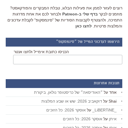
רוצים לעזור לממן את פעילות הבלוג, טבלת המבקרים והפודקאסט?
מוזמנים לבקר
בדף שלי ב-Patreon
ולבחור לכם את אחת מדרגות
התמיכה, ולהצטרף לקבוצות הסודיות של "סינמסקופ" לקבלת עדכונים
והמלצות פרטיות.
לחצו כאן
הירשמו לעדכוני המייל של ״סינמסקופ״
הכניסו כתובת אימייל ולחצו אנטר
תגובות אחרונות
אחד
על
״האודיסאה״ של כריסטופר נולאן, ביקורת
Shai
על
דוקאביב 2026: שש או שבע המלצות
_LiBERTiNE_
על
אוסקר 2026: כל הזוכים
איתן
על
אוסקר 2026: כל הזוכים
איתן
על
אוסקר 2026: כל הזוכים