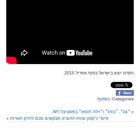
הסרט יוצא בישראל בסוף אפריל 2015.
Categories:
בשוטף
«
״גט״, ״בורג״ ו״וילה תומא״ בפסטיבל AFI
פיטר ג׳קסון וצוות ההוביט מבקשים מכם להדק חגורות
»