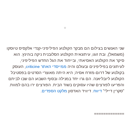
שני האנשים בצילום הם מבקר הקולנוע הפיליפיני-קנדי אלקסיס טיוסקו
(משמאל), ובת זוגו, עיתונאית הקולנוע הסלובנית ניקה בוהינץ. הוא
סיקר את הקולנוע האסיאתי, ובייחוד את הגל החדש הפיליפיני,
לעיתונים בפיליפינים ובעולם והיה
ממייסדי האתר criticine
, העוסק
בקולנוע של דרום-מזרח אסיה; היא היתה מאוצרי הסרטים בפסטיבל
הקולנוע ליובליאנה. הם גרו יחד במנילה ובסוף השבוע הם שבו לביתם
והפריעו לפורצים שהיו עסוקים בשוד הבית. הפורצים ירו בהם למוות.
"סקרין דיילי"
דיווח
. דיוויד האדסון
מלקט הספדים
.
=============