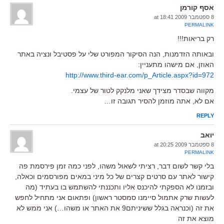
אסף קורמן
8 ספטמבר 2009 at 18:41
PERMALINK
רק בריאות!!!
ובאותה הזדמנות, הנה הסיקור המפורט שלי על פסטיבל ונציה באתר
האוזן, אם מישהו מתעניין:
http://www.third-ear.com/p_Article.aspx?id=972
מקווה שבסדר מצידך שאני מלנקק לטור של עצמי.
אם לא, אתה מוזמן להסיר תגובה זו…
REPLY
יואב
8 ספטמבר 2009 at 20:25
PERMALINK
בלי קשר לשום דבר, רציתי לשאול משהו, לפני כמה זמן פירסמת פה
קישור לאתר עם סרטים קצרים של כל מיני במאים מפורסמים וכאלה,
ובזמנו לא הספקתי להיכנס אליו ותכננתי להשתמש בו בעתיד (מה
לעשות שרק אתמול סיימנו סמסטר ראשון) ופתאום אני מתחיל לחפש
את זה (וכנראה בגלל ששיניתם9 את האתר או משהו…) אני ממש לא
מוצא את זה