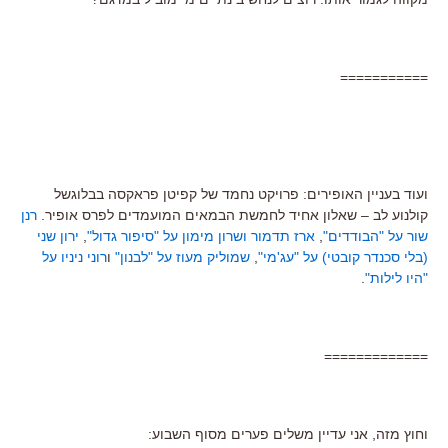
===========
ועוד בעניין האופירים: פרויקט נחמד של קפיטן פראקסה בבלוגשל
קולנוע לב – שאלון אחיד לחמשת הבמאים המועמדים לפרס אופיר.
רנן
שור על "הבודדים"
,
ארז תדמור ושרון מימון על "סיפור גדול"
,
ירון שני
(בלי סכנדר קובטי) על "עג'מי"
,
שמוליק מעוז על "לבנון"
ו
רוני ניניו על
"היו לילות"
.
=============
וחוץ מזה, אני עדיין משלים פערים מסוף השבוע: