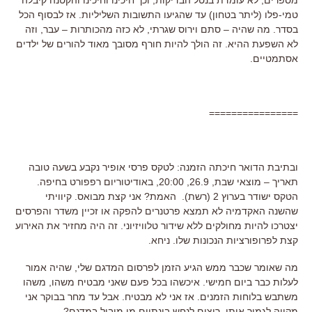
טמי-פלו (ליתר בטחון) עד שהגיעו התשובות השליליות. אז לבסוף הכל
בסדר. מה שהיה – סתם וירוס שגרתי, לא כזה מהכותרות – עבר, וזה
לא השפעת ההיא. זה הולך להיות חורף מסובך מאוד להורים של ילדים
אסתמטיים.
================
ובתיבת הדואר חיכתה הזמנה: לטקס פרסי אופיר נקבע בשעה טובה
תאריך – מוצאי שבת, 26.9, 20:00, באודיטוריום רפפורט בחיפה.
הטקס ישודר בערוץ 2 (רשת). האמת? אני קצת מבואס. קיוויתי
שהשנה האקדמיה לא תמצא פרטנרים להפקה או זכיין משדר והפרסים
יצטרכו להיות מחולקים ללא שידור טלוויזיוני. זה היה מחזיר את האירוע
קצת לפרופורציות הנכונות שלו. ניחא.
מה שאומר שכבר ממש הגיע הזמן לפרסום המדגם שלי, שהיה אמור
לעלות כבר ביום חמישי. איכשהו בכל פעם שאני מבטיח משהו, משהו
משתבש בלוחות הזמנים. אז אני לא מבטיח. אבל עד מחר בבוקר אני
מקווה לגמור אותו. רוצים לנחש בינתיים מי מוביל במדגם?