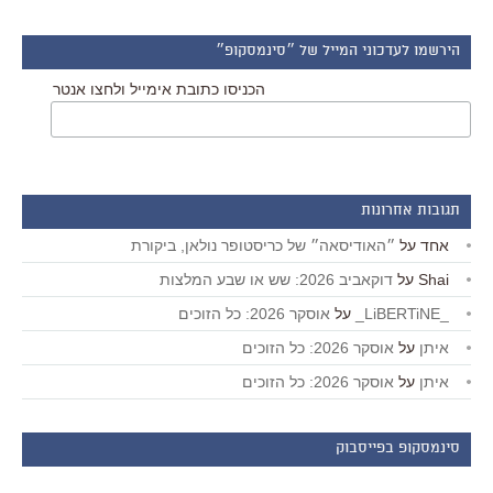
הירשמו לעדכוני המייל של ״סינמסקופ״
הכניסו כתובת אימייל ולחצו אנטר
תגובות אחרונות
אחד
על
״האודיסאה״ של כריסטופר נולאן, ביקורת
Shai
על
דוקאביב 2026: שש או שבע המלצות
_LiBERTiNE_
על
אוסקר 2026: כל הזוכים
איתן
על
אוסקר 2026: כל הזוכים
איתן
על
אוסקר 2026: כל הזוכים
סינמסקופ בפייסבוק