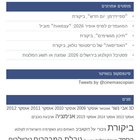
פוסטים אחרונים
״ספיידרמן: יום חדש״, ביקורת
המועמדים לפרס אופיר 2026: ״עצמאות״ מוביל
״תיכון מגשימים״, ביקורת
״האודיסאה״ של כריסטופר נולאן, ביקורת
פסטיבל הקולנוע בירושלים 2026: שמונה או תשע המלצות
סינמסקופ בטוויטר
Tweets by @cinemascopian
תגים
אבי נשר
אוסקר 2011
אוסקר 2012
אוסקר 2009
אוסקר 2010
3D
אווטאר
אנימציה
אוסקר 2015
ארבעה כוכבים
אוסקר 2013
אוסקר 2014
ביקורת
גיבורי על
דוקאביב
האחים כהן
האקדמיה הישראלית לקולנוע
טבלת המבקרים
טריילרים
הספד