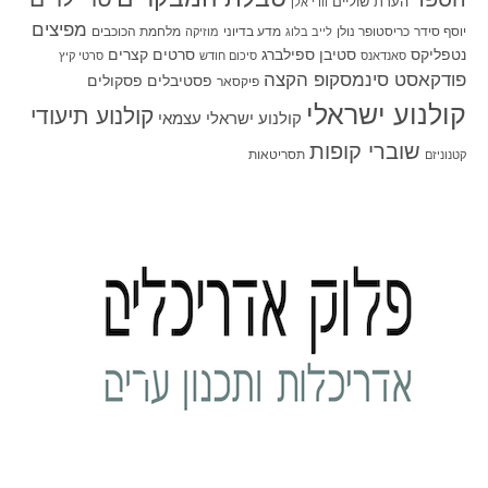
הערת שוליים
וודי אלן
מפיצים
יוסף סידר
כריסטופר נולן
מדע בדיוני
מלחמת הכוכבים
לייב בלוג
מוזיקה
סטיבן ספילברג
סרטים קצרים
נטפליקס
סאנדאנס
סיכום חודש
סרטי קיץ
פודקאסט סינמסקופ הקצה
פסטיבלים
פסקולים
פיקסאר
קולנוע ישראלי
קולנוע תיעודי
קולנוע ישראלי עצמאי
שוברי קופות
תסריטאות
קטנוניזם