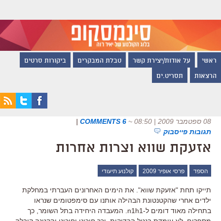
ראשי
על אודות/יצירת קשר
טבלת המבקרים
ביקורות סרטים
הרצאות
תסריט.ים
08 ספטמבר 2009 | 08:50
~
6 COMMENTS
|
תגובות פייסבוק
אזעקת שווא וצרות אחרות
הספד
פרסי אופיר 2009
קולנוע תיעודי
תייקו תחת "אזעקת שווא". את הימים האחרונים העברתי במחלקת
ילדים אחרי שהקטנטונת הבהילה אותנו עם סימפטומים שנראו
בתחילה מאוד דומים ל-n1h1. המעבדה היחידה בתל השומר, כך
מספרים, לא עומדת בנטל הבדיקות, וכך חיכינו וחיכינו והקטנה קיבלה