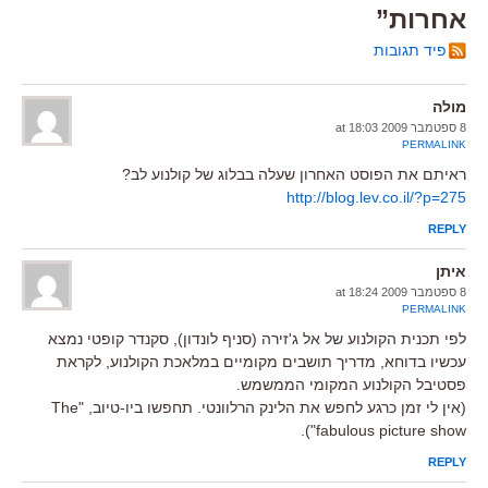
אחרות”
פיד תגובות
מולה
8 ספטמבר 2009 at 18:03
PERMALINK
ראיתם את הפוסט האחרון שעלה בבלוג של קולנוע לב?
http://blog.lev.co.il/?p=275
REPLY
איתן
8 ספטמבר 2009 at 18:24
PERMALINK
לפי תכנית הקולנוע של אל ג'זירה (סניף לונדון), סקנדר קופטי נמצא
עכשיו בדוחא, מדריך תושבים מקומיים במלאכת הקולנוע, לקראת
פסטיבל הקולנוע המקומי הממשמש.
(אין לי זמן כרגע לחפש את הלינק הרלוונטי. תחפשו ביו-טיוב, "The
fabulous picture show").
REPLY