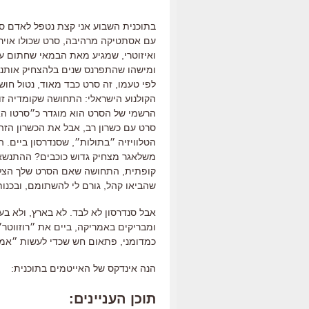
בתוכנית השבוע אני קצת נטפל לאדם סנד
עם אסתטיקה מרהיבה, סרט שכולו אוירה
ואיזוטרי, שמגיע מאת הבמאי שחתום על
ומישהו שהתפרנס שנים בלהצחיק אותנו
לפי טעמו, זה סרט כבד מאוד, נטול חוש
הקולנוע הישראלי: התחושה שקומדיה זו
הרשמי של הסרט הוא מוגדר כ״סרטו האיש
סרט עם כשרון רב, אבל את הכשרון הזה 
הטלוויזיה ״בתולות״, שסנדרסון ביים.
משלאגר מצחיק גדוש כוכבים? ההתנשאו
קופתית, התחושה שאם הסרט שלך הצליח
שהביאו קהל, גורם לי להשתומם, ובכנו
אבל סנדרסון לא לבד. לא בארץ, ולא בעו
ומבריקים באמריקה, ביים את ״רוזווטר״ 
כמדומני, פתאום חש שכדי לעשות ״אמנו
הנה אינדקס של האייטמים בתוכנית:
תוכן העניינים: