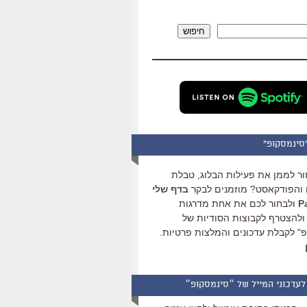
להגביר
או
חיפוש
להנמיך
עוצמת
שמע.
סינמסקופ"
ור לממן את פעילות הבלוג, טבלת
והפודקאסט? מוזמנים לבקר
בדף שלי
ולבחור לכם את אחת מדרגות
ולהצטרף לקבוצות הסודיות של
" לקבלת עדכונים והמלצות פרטיות.
לעדכוני המייל של ״סינמסקופ״