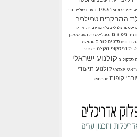
גיבורי על
דוקאביב
האחים כהן
הספד
הערת שוליים
שראלית לקולנוע
וודי
ת המבקרים
טריילרים
ריסטופר נולן
מדע בדיוני
לייב בלוג
מוזיקה
מפיצים
סטיבן
נטפליקס
כבים
סאנדאנס
סרטים קצרים
יכום חודש
סרטי קיץ
 סינמסקופ הקצה
פיקסאר
קולנוע ישראלי
פסקולים
קולנוע תיעודי
שראלי עצמאי
ברי קופות
תסריטאות