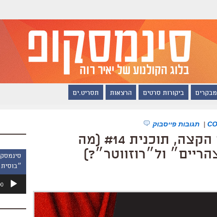
מבקרים
ביקורות סרטים
הרצאות
תסריט.ים
|
תגובות פייסבוק
״סינמסקופ״ ברדיו הקצה, תוכנית #14 (מה
ריים״ ול״רוזווטר״?)
״בוסית 
נגן
00
אודיו