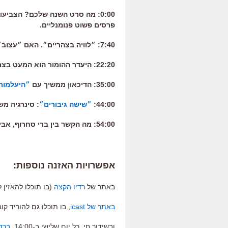
0:00: מה סרט השנה שלכם? הצביעו לו
פרסים פשוט פנומנליים.
7:40: ״לוויה בצהריים״. האם ״עצוב״ זה ״אמנותי״ יותר מ״שמח״?
22:20: היעדר ההומור הוא המעט בצרות של ״רוזווטר״, סרטו הראשון של ג׳ון סטיוארט.
35:00: הדיכאון ממשיך עם
״היעלמותה
44:00:
״שישה גיבורים״
: סינרגיה מש
54:00: מה הקשר בין ברי סחרוף, אביתר בנאי והתאריך העברי י״ט כסלו שחל השבוע?
אפשרויות האזנה נוספות:
באתר של
רדיו הקצה
(בו תוכלו להאזין לע
באתר של icast
, בו תוכלו גם להוריד קובץ mp3 של הפודקאסט ולעשות מנוי באייטיונז לתוכניו
ובשידור חי, כל יום שלישי ב-14:00,
ברד