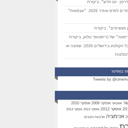
רמן: יום חדש״, ביקורת
המועמדים לפרס אופיר 2026: ״עצמאות״
 מגשימים״, ביקורת
סאה״ של כריסטופר נולאן, ביקורת
פסטיבל הקולנוע בירושלים 2026: שמונה או
מלצות
פ בטוויטר
Tweets by @cinem
שר
אוסקר 2009
אוסקר 2010
אווטאר
אוסקר 2012
אוסקר 2013
אוסקר 2014
אנימציה
ארבעה כוכבים
רת