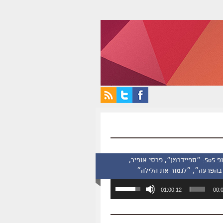
סינמסקופ 505: ״ספיידרמן״, פרסי אופיר,
בהפרעה״, ״לגמור את הלילה״
השתמש
01:00:12
00:
במקש
למעלה/למטה
כדי