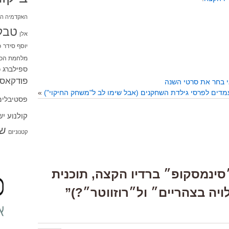
האקדמיה הי
טבל
אלן
יוסף סידר
כ
מלחמת הכו
ספילברג
ס
פודקאסט
מדים לפרסי גילדת השחקנים (אבל שימו לב ל"משחק החיקוי")
»
פסטיבלים
קולנוע י
שו
קטנוניזם
One Respons “״סינמסקופ״ ברדיו הקצה, תוכנית