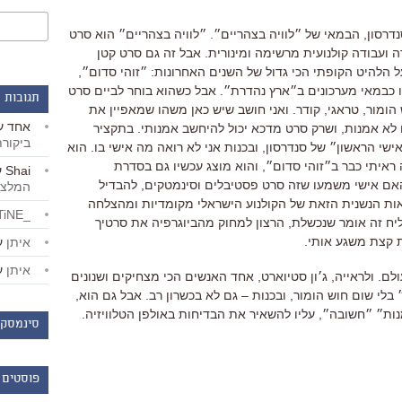
רסון, הבמאי של ״לוויה בצהריים״. ״לוויה בצהריים״ הוא סרט
 ועבודה קולנועית מרשימה ומינורית. אבל זה גם סרט קטן
 הלהיט הקופתי הכי גדול של השנים האחרונות: ״זוהי סדום״,
 כבמאי מערכונים ב״ארץ נהדרת״. אבל כשהוא בוחר לביים סרט
תגובות 
 הומור, טראגי, קודר. ואני חושב שיש כאן משהו שמאפיין את
אחד
ע
 לא אמנות, ושרק סרט מדכא יכול להיחשב אמנותי. בתקציר
ביקור
י הראשון״ של סנדרסון, ובכנות אני לא רואה מה אישי בו. הוא
ראיתי כבר ב״זוהי סדום״, והוא מוצג עכשיו גם בסדרת
Shai
ע
 האם אישי משמעו שזה סרט פסטיבלים וסינמטקים, להבדיל
המלצו
ת הנשנית הזאת של הקולנוע הישראלי מקומדיות ומהצלחה
_LiBERTiNE_
 זה אומר שנכשלת, הרצון למחוק מהביוגרפיה את סרטיך
ת קצת משגע אותי.
איתן
ע
איתן
ע
לם. ולראייה, ג׳ון סטיוארט, אחד האנשים הכי מצחיקים ושנונים
בלי שום חוש הומור, ובכנות – גם לא בכשרון רב. אבל גם הוא,
ת״ ״חשובה״, עליו להשאיר את הבדיחות באולפן הטלוויזיה.
סינמסקו
פוסטים 