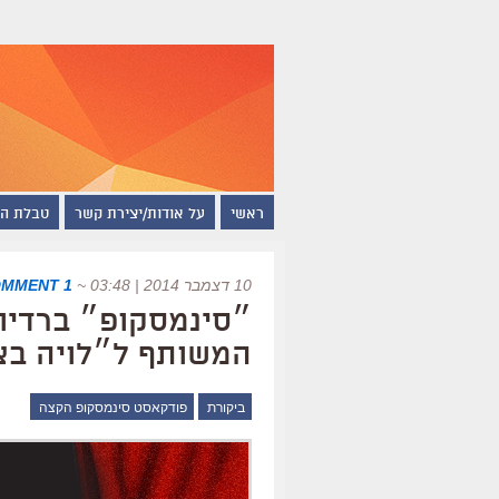
ראשי
על אודות/יצירת קשר
טבלת ה
10 דצמבר 2014 | 03:48
~
1 COMMENT
המשותף ל״לויה בצה
ביקורת
פודקאסט סינמסקופ הקצה