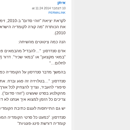
איתן
10 דצמבר 2014 at 11:24
PERMALINK
לקראת י
2010).
הנה כמה ציטוטים מהשיחה:
אדם סנדרסון: "…להבדיל מהבמאים פה, 
"במאי מקצוען" או "במאי שכיר". דרור (ש
לחלום…"
בהמשך מדבר סנדרסון על הקומדיה כפורמ
סנדרסון: "…בטלויזיה זה פגע וברח. אתה
סיפורי להעביר, וצריך להצחיק לכל א
מהקולנוע בסרט שעשינו ("זוהי סדום"). מו
צריכים כל הזמן למצוא איך אנחנו לא דו
יש גם התייחסות לעצם כתיבת הקומדיה
סנדרסון: "כמעט כל סרטי הקומדיה המפ
קומדיה דורשת פינג-פונגיות"