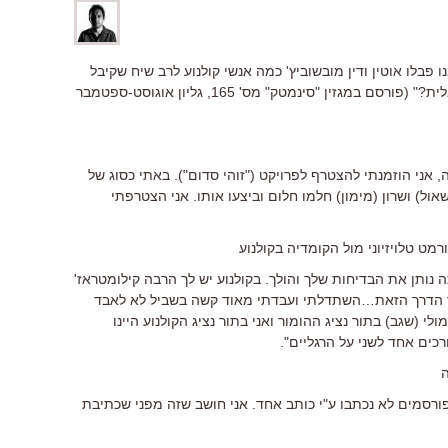
ציאת "זוהי סדום" ב-2010, זימנו פבלו אוטין ודין מובשוביץ' כמה אנשי קולנוע לרב שיח שקיבל
את הכותרת "מה קורה לקומדיה הישראלית?" (פורסם במגזין "סינמטק" מס' 165, גליון אוגוסט-ספטמבר
אני הוזמנתי להצטרף לפרויקט ("זוהי סדום"). באתי כסוג של
אול) ושרון (מימון) חלמו חלום וביצעו אותו. אני הצטרפתי
ט טלויזיוני מול הקומדיה בקולנוע
 נותן את הבדיחות שלך והולך. בקולנוע יש לך הרבה קילומטראז'
ורך הדרך הזאת…השתדלתי ועבדתי מאוד קשה בשביל לא לאבד
לי (שגב) בתור נציג ההומור ואני בתור נציג הקולנוע היינו
רכים אחד לשני על הרגליים".
ורסמים לא נכתבו ע"י כותב אחד. אני חושב שזה מפני שכתיבת