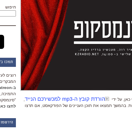
חיפוש
תמכו ב"
רוצים לעז
המבקרים 
ב-Patreon
התמיכה, 
הורדת קובץ ה-mp3 למכשירכם הנייד
כאן, על ידי
,
"סינמסקופ
חת. בהמשך תמצאו את תוכן העניינים של הפודקאסט, אם תרצו
לחצו כאן
הירשמו 