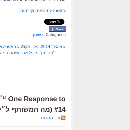
להאזנה לתוכניות הקודמות.
Categories:
בשוטף
«
אוסקר 2014: מכון הקולנוע האמריקאי בחר את סרטי השנה
"בירדמן" מוביל את רשימת המוע
e to
#14 (מה המשותף ל״לויה בצהריים״ ול״רוזווטר״?)”
פיד תגובות