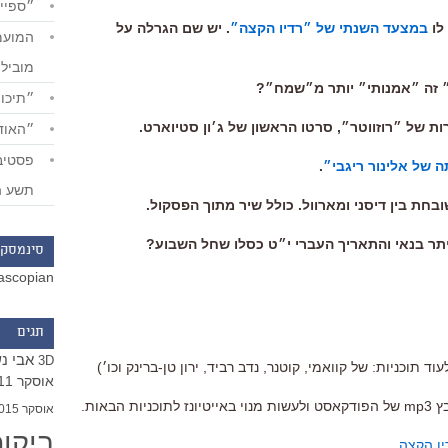
״ספייד
במצעד השנתי של ״רדיו הקצה״
. יש שם הגרלה על
מוביל
״תיכון
״האודי
 של אלינור ריגבי״
.
תשע ה
ובחת בין דיסני ומארוול. כולל שיר מתוך הפסקול.
סינמסקו
ascopian
תגים
אבי נ
3D
וד תוכניות: של קוואמי, קוטנר, נדב רביד, ירון טן-ברינק וכו׳)
אוסקר 2011
ת הבאות.
אוסקר 2015
ביקו
יו הקצה
.