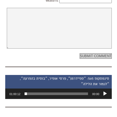
WEBSITE
סינמסקופ 505: ״ספיידרמן״, פרסי אופיר, ״בוסית בהפרעה״,
״לגמור את הלילה״
נגן
01:00:12
00:00
אודיו