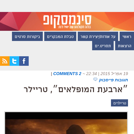
ראשי
על אודות/יצירת קשר
טבלת המבקרים
ביקורות סרטים
הרצאות
תסריט.ים
19 אפריל 2015 | 22:34
~
2 COMMENTS
|
תגובות פייסבוק
״ארבעת המופלאים״, טריילר
טריילרים