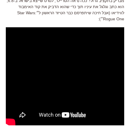
מבריק בתקציב גדול? ככה נראה הטריילר, לסרט שייצא בישראל ב-6.8,
הוא כתב וגלגל את עיניו תוך כדי שהוא הדביק את קוד האימבוד
לווידיאו (אבל חיכה שיתפרסם כבר הטיזר הראשון ל״Star Wars:
Rogue One״):