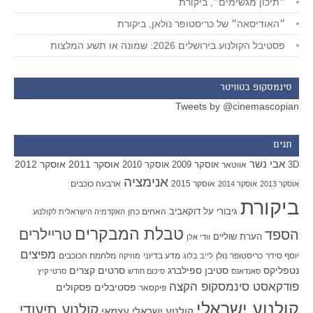
״תיכון מגשימים״, ביקורת
״האודיסאה״ של כריסטופר נולאן, ביקורת
פסטיבל הקולנוע בירושלים 2026: שמונה או תשע המלצות
סינמסקופ בטוויטר
Tweets by @cinemascopian
תגים
אבי נשר
אוסקר 2011
אוסקר 2012
אוסקר 2009
אוסקר 2010
3D
אווטאר
אנימציה
אוסקר 2015
ארבעה כוכבים
אוסקר 2013
אוסקר 2014
ביקורת
גיבורי על
דוקאביב
האחים כהן
האקדמיה הישראלית לקולנוע
טבלת המבקרים
טריילרים
הספד
הערת שוליים
וודי אלן
מפיצים
יוסף סידר
כריסטופר נולן
מדע בדיוני
מלחמת הכוכבים
לייב בלוג
מוזיקה
סטיבן ספילברג
סרטים קצרים
נטפליקס
סאנדאנס
סיכום חודש
סרטי קיץ
פודקאסט סינמסקופ הקצה
פסטיבלים
פסקולים
פיקסאר
קולנוע ישראלי
קולנוע תיעודי
קולנוע ישראלי עצמאי