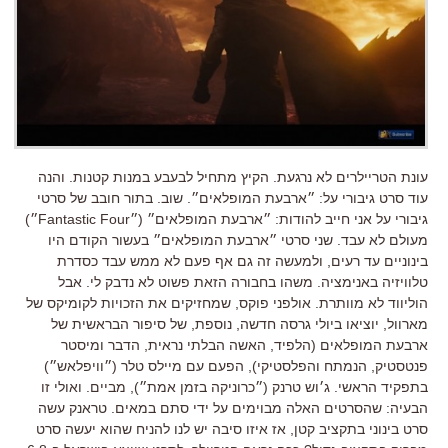
עונת הטריילרים לא נרגעת. הקיץ מתחיל לבעבע במנות קטנות. והנה
עוד סרט גיבורי על: ״ארבעת המופלאים״. שוב. בתור חובב של סרטי
גיבורי על אני חייב להודות: ״ארבעת המופלאים״ (״Fantastic Four״)
מעולם לא עבד. שני סרטי ״ארבעת המופלאים״ בעשור הקודם היו
בינוניים עד רעים, ולמעשה זה גם אף פעם לא ממש עבד כסדרת
טלוויזיה באנימציה. משהו בחבורה הזאת פשוט לא נדבק לי. אבל
הוליווד לא מוותרת. אולפני פוקס, שמחזיקים את הזכויות לקומיקס של
מארוול, יוציאו ביולי גרסה חדשה, נוספת, של סיפור הבראשית של
ארבעת המופלאים (הלפיד, האשה הבלתי נראית, הדבר ומיסטר
פנטסטיק, הנמתח והפלסטיקי), הפעם עם מיילס טלר (״וויפלאש״)
בתפקיד הראשי. ג׳וש טרנק (״כרוניקה בזמן אמת״), מביים. ואולי זו
הבעיה: שהסרטים האלה מבוימים על ידי סתם במאים. טראנק עשה
סרט בינוני בתקציב קטן, אז איזו סיבה יש לנו להניח שהוא יעשה סרט