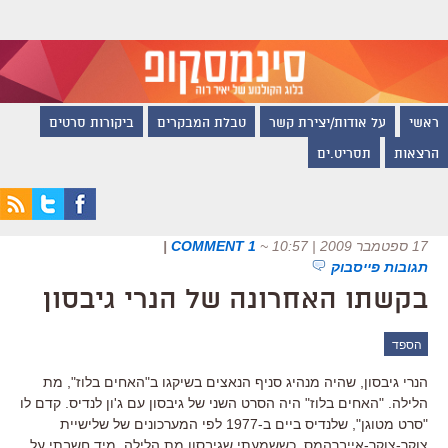
ראשי
על אודות/יצירת קשר
טבלת המבקרים
ביקורות סרטים
הרצאות
תסריט.ים
17 ספטמבר 2009 | 10:57
~
1 COMMENT
|
תגובות פייסבוק
בקשתו האחרונה של הנרי גיבסון
הספד
הנרי גיבסון, שהיה מנהיג סניף הנאצים בשיקגו ב"האחים בלוז", מת
הלילה. "האחים בלוז" היה הסרט השני של גיבסון עם ג'ון לנדיס. קדם לו
"סרט מטוגן", שלנדיס ביים ב-1977 לפי המערכונים של שלישיית
צוקר-צוקר-אייברהמס. כששמעתי שגיבסון מת הלילה, מיד חשבתי על