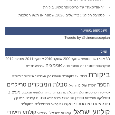
״האודיסאה״ של כריסטופר נולאן, ביקורת
פסטיבל הקולנוע בירושלים 2026: שמונה או תשע המלצות
סינמסקופ בטוויטר
Tweets by @cinemascopian
תגים
אבי נשר
אוסקר 2011
אוסקר 2012
אוסקר 2009
אוסקר 2010
3D
אווטאר
אנימציה
אוסקר 2015
ארבעה כוכבים
אוסקר 2013
אוסקר 2014
ביקורת
גיבורי על
דוקאביב
האחים כהן
האקדמיה הישראלית לקולנוע
טבלת המבקרים
טריילרים
הספד
הערת שוליים
וודי אלן
מפיצים
יוסף סידר
כריסטופר נולן
מדע בדיוני
מלחמת הכוכבים
לייב בלוג
מוזיקה
סטיבן ספילברג
סרטים קצרים
נטפליקס
סאנדאנס
סיכום חודש
סרטי קיץ
פודקאסט סינמסקופ הקצה
פסטיבלים
פסקולים
פיקסאר
קולנוע ישראלי
קולנוע תיעודי
קולנוע ישראלי עצמאי