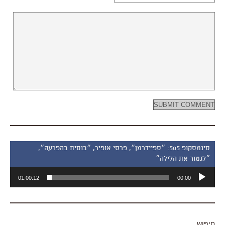
סינמסקופ 505: ״ספיידרמן״, פרסי אופיר, ״בוסית בהפרעה״,
״לגמור את הלילה״
נגן
01:00:12
00:00
אודיו
חיפוש