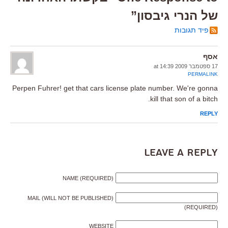
של הנרי גיבסון”
פיד תגובות
אסף
17 ספטמבר 2009 at 14:39
PERMALINK
Perpen Fuhrer! get that cars license plate number. We're gonna
kill that son of a bitch.
REPLY
Leave a Reply
NAME (REQUIRED)
MAIL (WILL NOT BE PUBLISHED)
(REQUIRED)
WEBSITE