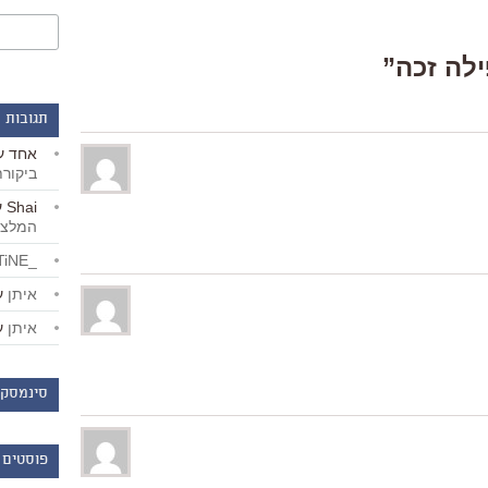
תגובות 
אחד
ע
ביקור
Shai
ע
המלצו
_LiBERTiNE_
איתן
ע
איתן
ע
סינמסקו
פוסטים 