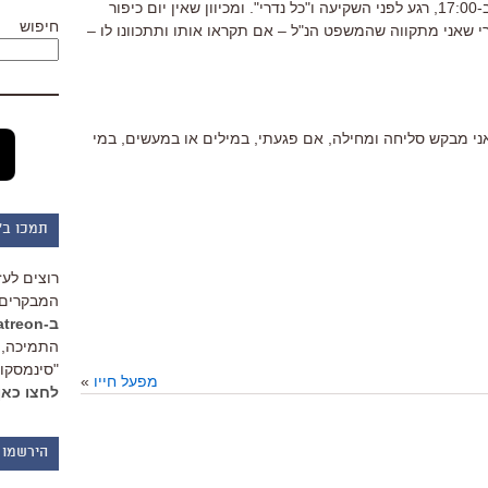
את "תפילה זכה" אומרים הערב, בערך ב-17:00, רגע לפני השקיעה ו"כל נדרי". ומכיוון שאין יום כיפור
חיפוש
 שאני מתקווה שהמשפט הנ"ל – אם תקראו אותו ותתכוונו לו –
אני מבקש סליחה ומחילה, אם פגעתי, במילים או במעשים, במי
תמכו ב"
רוצים לעז
המבקרים 
ב-Patreon
התמיכה, 
"סינמסקופ
מפעל חייו
»
לחצו כאן
הירשמו 