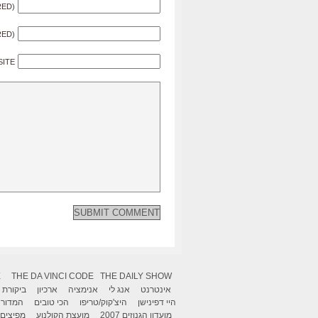
RED)
RED)
SITE
X
THE DA VINCI CODE
THE DAILY SHOW
אינטרנט
אנג לי
אנימציה
ארכיון
ביקורת
היי דפינישן
היצ'קוק/טריפו
הכי טובים
המדור 
מועדון הגנוזים 2007
מועצת הקולנוע
מפיצים