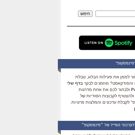
להגביר
או
חיפוש
להנמיך
עוצמת
שמע.
סינמסקופ"
ור לממן את פעילות הבלוג, טבלת
והפודקאסט? מוזמנים לבקר
בדף שלי
ולבחור לכם את אחת מדרגות
ולהצטרף לקבוצות הסודיות של
" לקבלת עדכונים והמלצות פרטיות.
לעדכוני המייל של ״סינמסקופ״