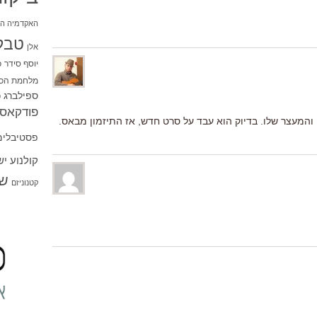
האקדמיה הי
טבל
אלן
יוסף סידר
כ
מלחמת הכו
ספילברג
ס
פודקאסט
והמעצר שלו. בדיוק הוא עבד על סרט חדש, אז התיזמון מבאס.
פסטיבלים
קולנוע י
שו
קטנוניזם