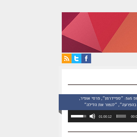
סינמסקופ 505: ״ספיידרמן״, פרסי אופיר,
בהפרעה״, ״לגמור את הלילה״
השתמש
01:00:12
00:
במקש
למעלה/למטה
כדי