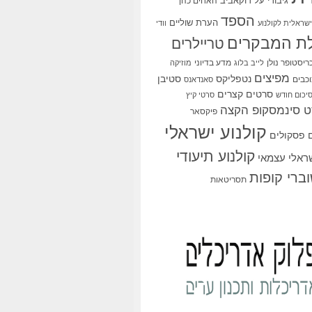
גיבורי על
דוקאביב
האחים כהן
הספד
הערת שוליים
שראלית לקולנוע
וודי
ת המבקרים
טריילרים
ריסטופר נולן
מדע בדיוני
לייב בלוג
מוזיקה
מפיצים
סטיבן
נטפליקס
כבים
סאנדאנס
סרטים קצרים
יכום חודש
סרטי קיץ
 סינמסקופ הקצה
פיקסאר
קולנוע ישראלי
פסקולים
קולנוע תיעודי
שראלי עצמאי
ברי קופות
תסריטאות