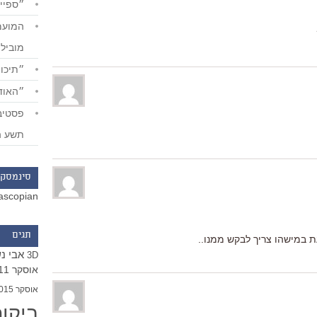
״ספייד
מוביל
״תיכון
״האודי
תשע ה
סינמסקו
ascopian
תגים
 במישהו צריך לבקש ממנו..
אבי נ
3D
אוסקר 2011
אוסקר 2015
ביקו