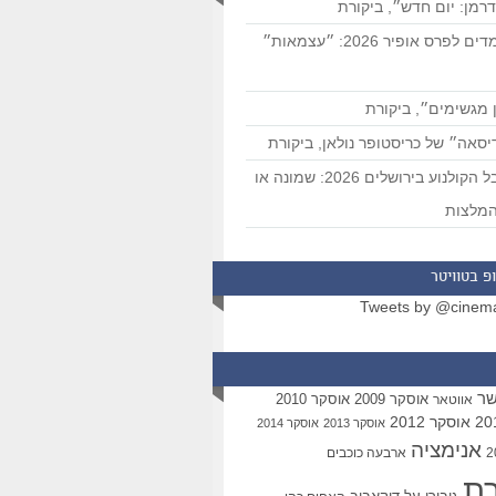
רמן: יום חדש״, ביקורת
המועמדים לפרס אופיר 2026: ״עצמאות״
 מגשימים״, ביקורת
סאה״ של כריסטופר נולאן, ביקורת
פסטיבל הקולנוע בירושלים 2026: שמונה או
מלצות
פ בטוויטר
Tweets by @cinem
שר
אוסקר 2009
אוסקר 2010
אווטאר
אוסקר 2012
אוסקר 2013
אוסקר 2014
אנימציה
ארבעה כוכבים
רת