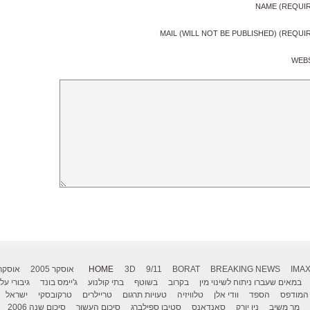
NAME (REQUI
MAIL (WILL NOT BE PUBLISHED) (REQUI
WEB
IMA
BREAKING NEWS
BORAT
9/11
3D
HOME
אוסקר 2005
אוסקר 006
במאים שעברו ניתוח לשינוי מין
בקרוב
בשוטף
בתי קולנוע
ג'יימס בונד
גיבורי על
המודפס
הספד
וודי אלן
טלוויזיה
טעויות תרגום
טריילרים
טרקובסקי
ישראל
מר משיב
ניו יורק
סאנדאנס
סטיבן ספילברג
סיכום העשור
סיכום שנה 2006