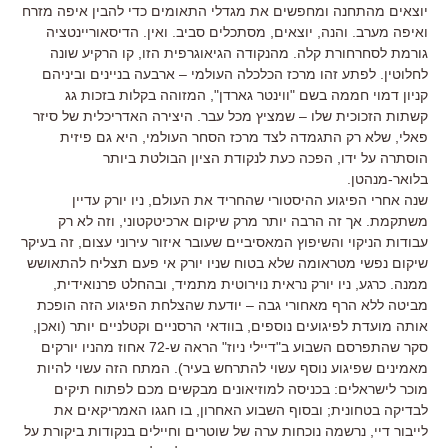
יוצאים מהתחנה ומחפשים את מגדלי התאומים כדי להבין איפה מזרח
ואיפה מערב. והנה, יוצאים, מסתכלים סביב. ואין. הדיסאוריינטציה
גורמת לסחרחורת קלה. מהנקודה הגיאוגרפית הזו, קו הרקיע שונה
לחלוטין. לפתע זהו מרכז הכלכלה העולמי – ארבעה בניינים וביניהם
קניון דמוי חממה בשם "ווינטר גארדן", המזוהה בקלות בזכות גג
קשתות הזכוכית שלו – שמציץ מכל עבר. היצירה האדריכלית של סיזר
פאלי, שלא רק התגמדה לצד מרכז הסחר העולמי, היא גם פיזית
הוסתרה על ידו, הפכה כעת לנקודת הציון הבולטת ביותר
בלואר-מנהטן.
שנה אחרי הפיגוע ההיסטורי שהחריד את העולם, ניו יורק עדיין
משתקמת. אך זה הרבה יותר מרק שיקום ארכיטקטוני, וזה לא רק
עבודות הניקוי והשיפוץ המאסיביים שעובר איזור עירוני עצום, זה בעיקר
שיקום נפשי מטראומה שלא בטוח שניו יורק אי פעם תצליח להתאושש
ממנה. כרגע, ניו יורק נראית נוירוטית מתמיד, ובהחלט פרנואידית,
מביטה ללא הרף מאחורי גבה – יודעת שהצלחת הפיגוע הזה הופכת
אותה מועדת לפיגועים נוספים, בוודאי הרסניים וקטלניים יותר (ואכן,
סקר שהתפרסם השבוע ב"דיילי ניוז" הראה ש-72 אחוז מהניו יורקים
מאמינים שפיגוע נוסף עשוי להתרחש בעיר). המתח הזה עשוי להיות
מוכר לישראלים: בכניסה למוזיאונים מבקשים מכם לפתוח תיקים
לבדיקה בטחונית; ובסוף השבוע האחרון, בו חגגו האמריקאים את
לייבור דיי, נרשמה נוכחות ערה של שוטרים וחיילים בנקודות ביקורת על