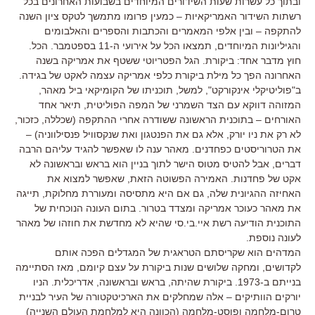
ובתוך כל עשרות שעות השידורים המיוחדים בשבועות האחרונים בכל
רשתות השידור האמריקאיות – כמעין פרומו מתמשך לטקס ציון השנה
להתקפה – ובין אלפי המאמרים והכתבות והספרים והאלבומים
והגיליונות המיוחדים, תמצאו הכל על אירועי ה-11 בספטמבר. הכל.
חוץ מדבר אחד: ביקורת. הגל הפטריוטי ששטף את אמריקה בשנה
האחרונה הפך כל מילת ביקורת כלפי אמריקה עצמה לאקט של בגידה.
ב"פוליטיקלי אינקורקט", למשל, תוכניתו של הקומיקאי ביל מאהר,
המזוהה דווקא עם הצד השמרני של המפה הפוליטית, תיאר אחד
האורחים – בתוכנית הראשונה ששודרה אחרי ההתקפה (שכללה, כזכור,
לא רק את ניו יורק, אלא גם את הפנטגון ואת שנקסוויל פנסילווניה) –
את הטרוריסטים כפחדנים. מאהר ענה לו שאפשר להגיד עליהם הרבה
דברים, אבל להטיס מטוס הישר לתוך בניין הוא בראש ובראשונה לא
אקט של פחדנות. האמירה הפשוטה הזאת, שאפשר למצוא את
האחיזה ההגיונית שלה, גם אם היא מתסיסה ומעוררת מחלוקת, תייגה
את מאהר כעוכר אמריקה ומצדד בטרור. בתום העונה הנוכחית של
התוכנית הודיעה רשת איי.בי.סי שהיא לא מחדשת את חוזהו של מאהר
לעונה נוספת.
המדהים הוא שקריסתם הטראגית של המגדלים הפכה אותם
לקדושים, ומחקה שלושים שנות ביקורת על עצם קיומם, מאז הסתיימה
בנייתם ב-1973. ביקורת שהיתה, בראש ובראשונה, אדריכלית. הניו
יורקים הוותיקים – אלה שמחלקים את הארכיטקטורה של העיר לבניית
טרום-מלחמה ופוסט-מלחמה (הכוונה היא למלחמת העולם השנייה)