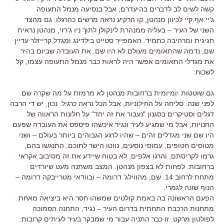
קשה לשים לב לדברים בהיעדרם, אבל בנסיעה מנמל התעופה
ג'יי.אף.קיי לכיוון מנהטן, קו הרקיע נראה מרשים כהרגלו. גם מהצד
השני של העיר – בעליה ממנהרת לינקולן לתוך ניו ג'רזי, מנהטן נראית
חגיגית ומרהיבה כתמיד. האמפייר סטייט בילדינג ומגדל קרייזלר עדיין
שם, נדמה שהתאומים מעולם לא היו שם. את העובדה שביום בהיר
את מגדלי התאומים אפשר היה לראות כבר מנמל התעופה עצמו, קל
לשכוח.
גם שוטטות יומיומית ברחובות מנהטן לא מרמזת על מה שקרה שם
לפני שנה. סליחה על החילוניות, אבל הכל נראה כרגיל. נכון, יש די הרבה
דגלים וסטיקרים בסגנון "נעבור את זה יחד" על חלונות הראווה של
החנויות, אבל מי שמגיע לעיר ונגיד איכשהו פיספס את העובדה שפעם
היו שם שני מגדלים זהים – שהיו לרגע הגבוהים ביותר בעולם – ושני
מטוסים חטופים, עמוסי נוסעים, נווטו הישר לתוכם, התנגשו בהם,
גרמו לקריסתם, והרגו אלפים, לא בטוח שיידע את זה מסיבוב אקראי
ברחובות. לפחות לא בצפון מנהטן. המצב משתנה מעט שיורדים
מתחת לרחוב 14. שם, מהווילג' דרומה – ובוודאי מטרייבקה דרומה –
הנוף שונה לגמרי.
הפעם הראשונה בה באמת קולטים שמשהו חסר היא ביציאה מאחת
מתחנות הרכבת התחתית בדרום העיר – נגיד, התחנה הסמוכה
לפולטון מרקט. זו כבר התניה עבור מי שמבקר בעיר לעיתים קרובות: