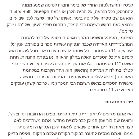
לניסיון ההשתלטות החוזר של בימר וחבריו לטיסה שמנע ממנה
להתרסק, ככל הנראה, על הבית הלבן או גבעת הקפיטול. "Let`s Roll"
הוא גם שם ספרה של ליסה בימר, אשתו של טוד, שיצא לפני שבועיים
ונמצא כעת בראש רשימת רבי המכר, בתחום ספרי העיון, של "הניו יורק
טיימס".
הפרומו, הג'ינגל ומשפט המחץ מגויסים בסופו של דבר למכונת
המרצ'נדייזינג האדירה שכבר הנפיקה עשרות ספרים בפורמט ענק על
אירועי ה-11 בספטמבר. כל שנותר לרשת בארנס אנד נובל לעשות הוא
לערום את כל הספרים האלה בחלון הראווה, או בפתח החנויות, תחת
השלט "11 בספטמבר" ולראות איך יום השנה לציון האירוע השני הכי
קטלני בתולדות אמריקה (הראשון הוא אחד הקרבות במלחמת
האזרחים) מביא לעלייה משמעותית במכירות. זה עובד: חמישה
מעשרת הספרים בראש רשימת רבי המכר (עיון, כריכה קשה) עוסקים
באירועי ה-11 בספטמבר.
זירו בהתנהגות
ואז אתם מגיעים לגראונד זירו, גיא ההריגה בפינת הרחובות וסי וצ'רץ',
ורואים שם בור ענק המוכן כבר לבנייה מחדש. אתם משתרכים לאט
לצד מאות תיירים אחרים שבאים לראות היכן הכל קרה ומה נותר
ממנו. ואתם מנסים להיזכר בביקור הקודם שלכם במקום, ואיפה בדיוק