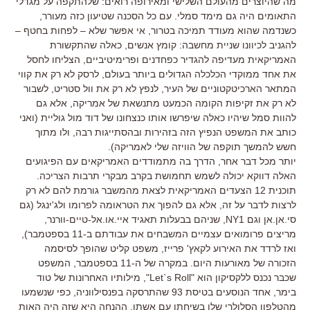
מה שהיוצרים מהעולם השלישי ומאירופה רואים: שלהתקפה על מגדלי
התאומים היה גם מימד סמלי. עם כל הסכנה שטיעון כזה מעורר,
כשנדמה שהוא מעודד תמיכה בטרור, אי אפשר שלא – לפחות בחטף –
להגניב לכיוונו שניית מחשבה: קומץ אנשים, כאלה שהתקשורת
האמריקאית מעדיפה להגדיר כפחדנים ופרימיטיביים, הצליחו לחסל
את אחד ממוקדי הכלכלה הגדולים ביותר בעולם, לרסק לא רק את קווי
המתאר הארכיטקטוניים של העיר, לנפץ לא רק את וול סטריט, לשבור
לא רק את זקיפות הקומה הכמעט מתנשאת של אמריקה, אלא גם
להוות סמל שיהיו כאלה שיפרשו אותו כנצחונו של דוד מול גוליית (ואני
כותב את המשפט הנפיץ הזה בזהירות ובהסתייגות רבה, ולו מתוך
חשש להמשך תוקפה של הוויזה שלי לאמריקה).
יותר מכל דבר אחר, הדרך בה מתמודדים האמריקאים עם הפיגועים
האלה דווקא יכולה לשמש תחמושת בקרב מבקרי תרבות הצריכה.
תוכנית 12 הצעדים האמריקאית לצאת מהמשבר גורמת להם לא רק
לרצות לדבר על זה, אלא גם להפוך את הטראומה לפרומו ולג'ינגל (גם
סי.אן.אן וגם NY1, שניהם בבעלות תאגיד איי.או.אל-טיים-וורנר,
מריצים פרומואים עצמיים המשבחים את עבודתם ב-11 בספטמבר),
ואז לרדד את האירוע לקאץ' פרייז, משפט קליט שהופך לסיסמה
הזכורה של מאורעות היום. במקרה של ה-11 בספטמבר, המשפט
שכבר נכנס ללקסיקון הוא "Let`s Roll", מילותיו האחרונות של טוד
בימר, אחד הנוסעים בטיסת 93 שהתרסקה בפנסילווניה, כפי שנשמעו
מהטלפון הסלולרי שלו בשיחתו עם אשתו. ההנחה היא שזה היה האות