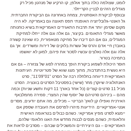
לומט, שצולמה כולה בתוך אולפן, קו הרקיע של מנהטן מכיל רק
מגדלים הזהים לבניין הקרייזלר.
ובנוסף לביקורת האסתטית, צמחה באחרונה גם הביקורת החברתית.
גל האנטי-גלובליזציה האופנתי תפס תאוצה גם באמריקה. לא היה
מקום שסימן יותר את תרבות התאגידים האמריקאית בשיא כוחנותה
מאשר מגדלי התאומים. בקיצור, גם אלה וגם אלה ייחלו למחיקת
המגדלים, גם אם הם דיברו על מחיקה מטאפורית, כזו שאינה קשורה
באובדן חיי אדם והרס של עשרות בלוקים של דירות ומשרדים. אך גם
אלה וגם אלה נאלצים עכשיו לסכור את פיהם, למען לא יואשמו
בתמיכה בטרור.
חוסר היכולת לשמוע ביקורת הופך במהרה לסוג של צנזורה – גם אם
היא נעשית בהתנדבות, מתוך מצג שווא של פטריוטיות. העיתונות
האמריקאית דיווחה בחלחלה רבה על הסרט "01"09'11", סרט
האנתולוגיה שיוקרן מחר (שישי) בפסטיבל הסרטים בוונציה. הסרט
מכיל 11 סרטים קצרים (כל אחד באורך 11 דקות ותשע שניות) וכמה
מהם – ביניהם סרטיהם של יוסוף שהין המצרי, סמירה מחמלבאף
האירנית ואפילו קן לואץ' הבריטי – מכילים, מה אתם יודעים, מסרים
אנטי-אמריקאיים. הידיעות מיהרו לפרסם את העובדה שספק אם
יימצא לסרט מפיץ אמריקאי. כשהם כבולים בטראומה האישית
והלאומית, כשהם מנסים לבנות מחדש את האגו הלאומי שלהם,
האמריקאים – גם היצירתיים והמשכילים שבהם – מסרבים לראות את