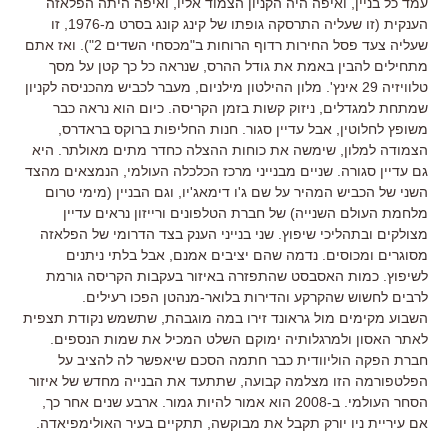
עמד כל בניין, ואיפה היה הקניון הצמוד אליו, ואיפה היתה הפלאזה
הענקית (זו שעליה התרסקה גופתו של קינג קונג בסרט מ-1976, זו
שעליה צעד פסל החירות רדוף הרוחות ב"מכסחי השדים 2"). ואז אתם
מתחילים להבין באמת את גודל ההרס, שנראה כל כך קטן על מסך
טלוויזיה 29 אינץ'. מלון ההילטון מילניום, מעבר לכביש מהכניסה לקניון
שמתחת למגדלים, ניזוק קשות בזמן הקריסה. כיום הוא נראה כבר
משופץ לחלוטין, אבל עדיין סגור. חנות החליפות ברוקס בראדרס,
הצמודה למלון, שימשה את כוחות ההצלה כחדר מתים מאולתר. היא
גם עדיין סגורה. שניים מבנייני מרכז הכלכלה העולמי, הנמצאים מהצד
השני של הכביש המהיר על שם ג'ו דימאג'יו, וגם הבניין (מימי טרום
מלחמת העולם השנייה) של חברת הטלפונים ורייזון נראים עדיין
מצולקים ובתהליכי שיפוץ. שני בנייני הענק בצד הדרומי של הפלאזה
מסוגרים ומכוסים. נדמה שהם יציבים אמנם, אבל בלתי ניתנים
לשיפוץ. כמות האסבסט שהתפזרה באיזור בעקבות הקריסה גורמת
לרבים לחשוש שהקרקע והדירות בלואר-מנהטן הפכו רעילים.
השבוע מקימים מול גראונד זירו במה מוגבהת, שתשמש נקודת תצפית
לאתר האסון ולמרגלותיה ימוקם השלט המכיל את שמות הנספים.
חברת הפקה הוליוודית כבר חתמה הסכם שיאפשר לה להציב על
הפלטפורמה הזו מצלמה קבועה, שתתעד את הבנייה מחדש של איזור
הסחר העולמי. ב-2008 הוא אמור להיות גמור. ארבע שנים אחר כך,
אם עיריית ניו יורק תקבל את מבוקשה, תתקיים בעיר האולימפיאדה.