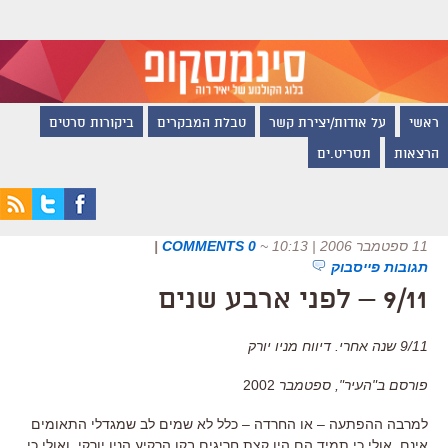
ראשי
על אודות/יצירת קשר
טבלת המבקרים
ביקורות סרטים
הרצאות
תסריט.ים
11 ספטמבר 2006 | 10:13
~
0 COMMENTS
|
תגובות פייסבוק
9/11 – לפני ארבע שנים
9/11 שנה אחרי. דיווח מניו יורק
פורסם ב"העיר", ספטמבר
2002
למרבה ההפתעה – או החרדה – כלל לא שמים לב שמגדלי התאומים
אינם. אולי כי תמיד הם היו קצת חריגים בקו הרקיע הניו יורקי, ואולי כי