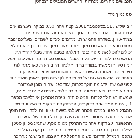
הכבישים מהירים, מנהרות והגשרים המובילים למנהטן.
טס נמוך מדי
יום שלישי, 11 בספטמבר 2001. קצת אחרי 8:30 בבוקר. רעש מנועים
עצום החריד את תושבי מנהטן. דמיינו את זה: אתם עומדים
במיד-טאון, בשדרה החמישית, ומרימים עיניים לשמיים. מעליכם עובר
מטוס נוסעים. והוא טס נמוך. מאוד מאוד נמוך. עד כדי כך שאתם לא
יכולים להכיל את מוטת כנפיו המלאה במבט אחד, מבלי להזיז את
הראש מצד לצד. הרעש בלתי נסבל. המטוס טס דרומה. הוא עובר מעל
יוניון סקוור וממשיך במורד ברודוויי לכיוון דרום העיר. כאן מתחילות
העדויות הראשונות בעשרות ספרי ההנצחה שראו אור באמריקה
באחרונה. הרעש העצום של מטוס הסילון שטס נמוך באופן חשוד. עוד
לפני שמישהו ידע מה הולך לקרות, עוד לפני שהיה מובן שמדובר
בפיגוע מתוכנן ולא בתאונה, היה ברור למי שהרים עיניים לשמיים,
שמשהו רע הולך לקרות. המטוס הזה, טיסת אמריקן איירליינס מספר
11, עם מוחמד אטה בקוקפיט, התרסק לתוך הקומות העליונות של
המגדל הצפוני במרכז הסחר העולמי בשעה 8:46. זה, לבדו, היה הופך
את היום הזה להיסטורי, אבל זה היה בסך הכל סופה של המערכה
הראשונה. 20 דקות אחר כך התרסק מטוס נוסף, שהגיע מכיוון סטטן
איילנד, לתוך המגדל הדרומי. חמישים דקות אחר כך קרה הבלתי
נתפס: המגדל הדרומי פשוט התקפל לתוך עצמו. חצי שעה אחר כך