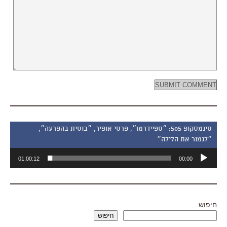
סינמסקופ 505: ״ספיידרמן״, פרסי אופיר, ״בוסית בהפרעה״,
״לגמור את הלילה״
נגן
01:00:12
00:00
אודיו
חיפוש
חיפוש