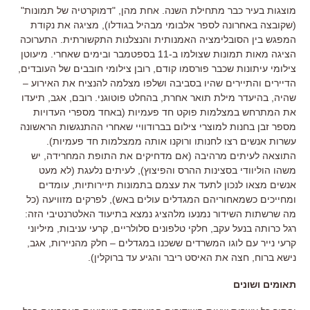
מוצגות בעיר כבר מתחילת השנה. אחת מהן, "דמוקרטיה של תמונות"
(שקובצה באחרונה לספר אלבומי מבהיל בגודלו), מציגה את נקודת
המפגש בין הסובלימציה האמנותית והנצלנות התקשורתית. התערוכה
הציגה מאות תמונות שצולמו ב-11 בספטמבר ובימים שאחרי. מיעוטן
צילומי עיתונות שכבר פורסמו קודם, רובן צילומי חובבים של העובדים,
הדיירים והתיירים שהיו בסביבה ושלפו מצלמה להנציח את האירוע –
שהיה, בהיעדר מילת תואר אחרת, בהחלט פוטוגני. רובם, אגב, תיעדו
את המתרחש במצלמות פוקט חד פעמיות (באחד מספרי העדויות
מספר זבן בחנות למוצרי צילום בברודוויי שאחרי ההתנגשות הראשונה
עשרות אנשים רצו לחנותו ורוקנו אותה ממצלמות חד פעמיות).
התוצאה לעיתים מרהיבה (אם מדחיקים את התופת המחרידה, יש
משהו הוליוודי בסצינות ההרס והפיצוץ), לעיתים נלעגת (לא מעט
אנשים מצאו לנכון לתעד את עצמם בתמונות תיירותיות, עומדים
ומחייכים כשמאחוריהם המגדלים עולים באש), לפרקים מזוויעה (כל
מה שרשתות השידור נמנעו מלהציג נמצא בתיעוד האלטרנטיבי הזה:
רגל כרותה בנעל עקב, חלקי טלפונים סלולריים, קרעי עניבות, מיליוני
קרעי נייר עם לוגו המשרדים ששכנו במגדלים – חלק מהניירות, אגב,
נישא ברוח, חצה את האיסט ריבר והגיע עד ברוקלין).
תאומים ושונים