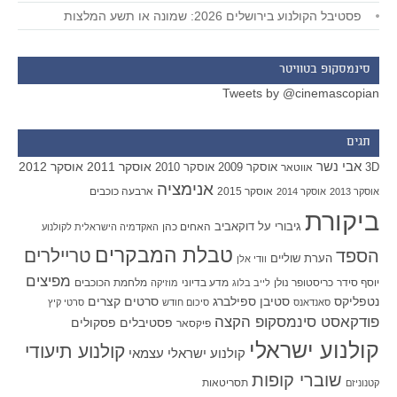
פסטיבל הקולנוע בירושלים 2026: שמונה או תשע המלצות
סינמסקופ בטוויטר
Tweets by @cinemascopian
תגים
אבי נשר
אוסקר 2011
אוסקר 2012
אוסקר 2009
אוסקר 2010
3D
אווטאר
אנימציה
אוסקר 2015
ארבעה כוכבים
אוסקר 2013
אוסקר 2014
ביקורת
גיבורי על
דוקאביב
האחים כהן
האקדמיה הישראלית לקולנוע
טבלת המבקרים
טריילרים
הספד
הערת שוליים
וודי אלן
מפיצים
יוסף סידר
כריסטופר נולן
מדע בדיוני
מלחמת הכוכבים
לייב בלוג
מוזיקה
סטיבן ספילברג
סרטים קצרים
נטפליקס
סאנדאנס
סיכום חודש
סרטי קיץ
פודקאסט סינמסקופ הקצה
פסטיבלים
פסקולים
פיקסאר
קולנוע ישראלי
קולנוע תיעודי
קולנוע ישראלי עצמאי
שוברי קופות
תסריטאות
קטנוניזם