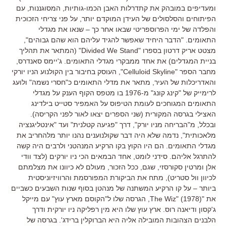
ומעדיפים במובהק את קתדרלות האבן הכמו-גותיות, המסוגננות, עם
הפיתוחים והסלסולים של העידן המוקדם יותר, על פני צריחי הזכוכית
והפלדה של ימי הפרוספריטי שבאו אחר כך – שנאו את מגדלי
התאומים. "הדבר היחיד שאפשר להגיד עליהם הוא שהם גבוהים",
מצטט אריק דרטון בספרו "Divided We Stand" (המתאר את תהליך
בניית המגדלים) את אחד ממבקרי מגדלי התאומים. ג'יימס סאנדרס,
מחבר הספר "Celluloid Skyline", העוסק בחיבור בין הקולנוע הניו יורקי
והאדריכלות של העיר, מתאר את מדלי התאומים כ"חסרי נשמה" ולועג
לרימייק של "קינג קונג" מ-1976 בו מטפס הקוף הענק על מגדלי
התאומים המגוחכים לעומת הטיפוס על האמפיר סטייט בילדינג
האצילי בגרסה המקורית (שני הספרים יצאו לאור לפני הקריסה).
ובכלל, מ"הבריחה מניו יורק", דרך "פגיעה קטלנית" ועד "אינטליגנציה
מלאכותית", נדמה שלא היה דבר שקולנוענים נהנו יותר מלהחריב את
מגדלי התאומים. הם היו הקוץ בקו הרקיע המנהטני ולרבים היה קשה
להתרגל אליהם. סידני לומט, אחד הבמאים הכי ניו יורקים (לצד וודי
אלן ומרטין סקורסזי, שגם, ככל הזכור, מעולם לא כיוונו את מצלמתם
לכיוון וול סטריט), מתח את הביקורת המפורסמת והרוויזיוניסטית
ביותר – על קו הרקיע המשתנה של מנהטן בסוף שנות השבעים כשביים
את "The Wiz" (1978), הגרסה שלו ל"הקוסם מארץ עוץ" עם מייקל
ג'קסון ודיאנה רוס. ארץ עוץ שלו היא מין רפליקה ניו יורקית ודרך
הלבנים הצהובות המובילה אליה היא הברוקלין ברידג'. בגרסה של