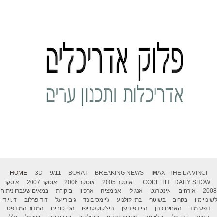
HOME
3D
9/11
BORAT
BREAKING NEWS
IMAX
THE DA VINCI
THE DAILY SHOW
CODE
אוסקר 2005
אוסקר 2006
אוסקר 2007
אוסקר
2008
אורחים
אינטרנט
אנג לי
אנימציה
ארכיון
ביקורת
במאים שעברו ניתוח
לשינוי מין
בקרוב
בשוטף
בתי קולנוע
ג'יימס בונד
גיבורי על
דוד פרלוב
די.וי.די
דפש מוד
האחים כהן
היי דפינישן
היצ'קוק/טריפו
הכי טובים
המדור המודפס