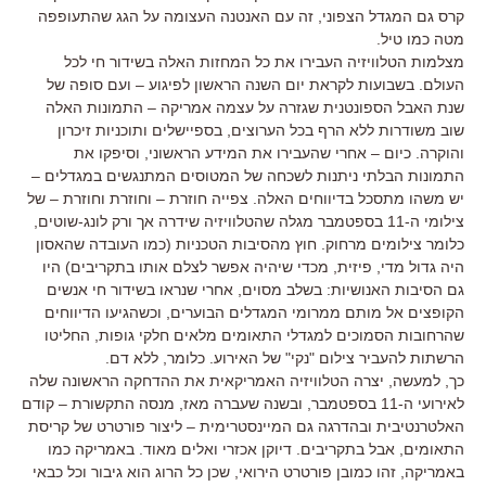
קרס גם המגדל הצפוני, זה עם האנטנה העצומה על הגג שהתעופפה
מטה כמו טיל.
מצלמות הטלוויזיה העבירו את כל המחזות האלה בשידור חי לכל
העולם. בשבועות לקראת יום השנה הראשון לפיגוע – ועם סופה של
שנת האבל הספונטנית שגזרה על עצמה אמריקה – התמונות האלה
שוב משודרות ללא הרף בכל הערוצים, בספיישלים ותוכניות זיכרון
והוקרה. כיום – אחרי שהעבירו את המידע הראשוני, וסיפקו את
התמונות הבלתי ניתנות לשכחה של המטוסים המתנגשים במגדלים –
יש משהו מתסכל בדיווחים האלה. צפייה חוזרת – וחוזרת וחוזרת – של
צילומי ה-11 בספטמבר מגלה שהטלוויזיה שידרה אך ורק לונג-שוטים,
כלומר צילומים מרחוק. חוץ מהסיבות הטכניות (כמו העובדה שהאסון
היה גדול מדי, פיזית, מכדי שיהיה אפשר לצלם אותו בתקריבים) היו
גם הסיבות האנושיות: בשלב מסוים, אחרי שנראו בשידור חי אנשים
הקופצים אל מותם ממרומי המגדלים הבוערים, וכשהגיעו הדיווחים
שהרחובות הסמוכים למגדלי התאומים מלאים חלקי גופות, החליטו
הרשתות להעביר צילום "נקי" של האירוע. כלומר, ללא דם.
כך, למעשה, יצרה הטלוויזיה האמריקאית את ההדחקה הראשונה שלה
לאירועי ה-11 בספטמבר, ובשנה שעברה מאז, מנסה התקשורת – קודם
האלטרנטיבית ובהדרגה גם המיינסטרימית – ליצור פורטרט של קריסת
התאומים, אבל בתקריבים. דיוקן אכזרי ואלים מאוד. באמריקה כמו
באמריקה, זהו כמובן פורטרט הירואי, שכן כל הרוג הוא גיבור וכל כבאי