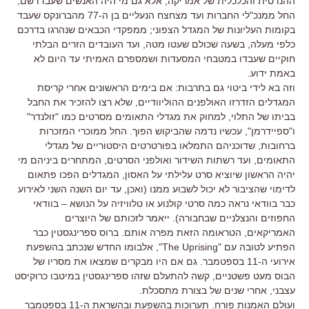
ההנדסית והכלכלית של אמריקה, אלא גם מי היה האנשים שעבדו שם,
החל ממנכ"לי החברות ועד מצחצח הנעליים בן ה-77 מהברונקס שעבד
בקומות העליונות של המגדל הצפוני; ממפקדי הכבאים שנהרגו בדרכם
כלפי מעלה, בשעה שכולם שעטו מטה, ועד העובדים הזרים הבלתי
חוקיים שעבדו במטבחי המסעדות ושמספרם האמיתי עד היום לא
באמת ידוע.
וזה בא לידי ביטוי גם בתרבות: אם בימים הראשונים אחרי קריסת
המגדלים הזדרזו האולפנים ההוליוודיים, שלא רצו להזכיר את החבל
בביתו של התלוי, למחוק את מגדלי התאומים מסרטים כמו "זולנדר"
ו"ספיידרמן", עכשיו נדמה שהביקוש הפוך. החל ממוכרי המזכרות
ברחובות, שדוכניהם התמלאו בפורטרטים היסטוריים של מגדלי
התאומים, ועד רשתות השידור ואולפני הסרטים, המתחרים ביניהם מי
יהיה הראשון שיוציא סרט עלילתי על האסון, המגדלים הפכו פתאום
לדימוי שהציבור לא יכול לשבוע ממנו (ואכן, עד יום השנה השני לאירוע
כבר בוודאי נראה כמה סרטי קולנוע או טלוויזיה על הנושא – בוודאי
החפוזים והנצלניים שבחבורה). ייאמר לזכותם של היוצרים
האמריקאים, הטראומה הזאת מפרה אותם. ברוס ספרינגסטין כבר
הפתיע לטובה עם "The Uprising", אלבומו החדש שנכתב בהשפעת
אירועי ה-11 בספטמבר. גם אם היו מבקרים שמצאו את מסריו של
הבוס מעט פשטניים, קשה להתעלם שזהו ספרינגסטין במיטבו כרוקיסט
עצבני, אחרי שנים של בצורת מתסכלת.
ועולם האמנות פורח. תערוכות בהשפעת ובהשראת ה-11 בספטמבר