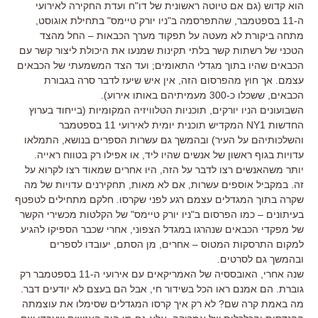
הוא קדוש (גם אם טיוטה ראשונית של דו"ח ועדת החקירה לאירועי
ה-11 בספטמבר, שהתפרסמה ב"ניו יורק טיימס" בתחילת אוגוסט,
מתחה ביקורת לא מעטה על תפקוד מערך הכבאות – החל מהצד
הטכני של רשתות קשר בלתי תקינות שמנעו את היכולת ליצור קשר עם
הכבאים שהיו בתוך מגדלי התאומים; ועד הצד המשמעתי של הכבאים
עצמם. אך חוץ מהפרסום הזה, אין איש שיעז לדבר סרה בגבורת
הכבאים, ששכלו כ-300 מעמיתיהם באותו אירוע).
השבועונים הניו יורקים, תוכניות הטלוויזיה המקומיות (בייחוד בערוץ
החדשות NY1 המקדיש תוכנית יומית לאירועי 11 בספטמבר
והשלכותיהם על העיר) ובהמשך גם עשרות הספרים בנושא, התמלאו
עדויות בגוף ראשון של אנשים שהיו ליד, או אפילו רק בטווח ראייה.
יותר משהאנשים רצו לדבר על הזה, היו אחרים שמאוד רצו לקרוא על
זה. במקביל אוספים עשרות, אם לא מאות, תחקירנים עדויות של מה
שקרה בתוך המגדלים עצמם רגע לפני שקרסו. חלקם מתחילים לטפטף
בעיתונים – כמו הפרסום ב"ניו יורק טיימס" של הקלטות מכשירי הקשר
של מפקדי הכבאים שנהרגו במגדל הצפוני, אחרי שכבר הספיקו להגיע
למקום התרסקות המטוס – אחרים, מן הסתם, יעובדו לספרים
ובהמשך גם לסרטים.
שנה אחרי, האובססיה של האמריקאים עם אירועי ה-11 בספטמבר רק
גוברת. הם אמנם ראו הכל בשידור חי, אבל הם בעצם לא יודעים דבר.
מה באמת קרה שם? לא רק איך קרסו המגדלים שסימלו את עוצמתה