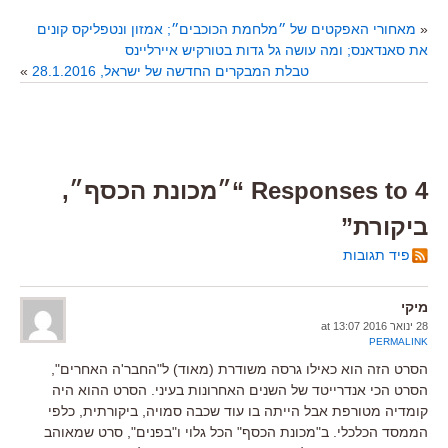
«
מאחורי האפקטים של ״מלחמת הכוכבים״; אמזון ונטפליקס קונים
את סאנדאנס; ומה עושה גל גדות בטורקיש איירליינס
טבלת המבקרים החדשה של ישראל, 28.1.2016
»
4 Responses to “״מכונת הכסף״,
ביקורת”
פיד תגובות
מיקי
28 ינואר 2016 at 13:07
PERMALINK
הסרט הזה הוא כאילו גרסה משודרת (מאוד) ל"החבר'ה האחרים",
הסרט הכי אנדרייטד של השנים האחרונות בעיני. הסרט ההוא היה
קומדיה מטורפת אבל הייתה בו עוד שכבה סמויה, ביקורתית, כלפי
הממסד הכלכלי. ב"מכונת הכסף" הכל גלוי ו"בפנים", סרט שמאוהב