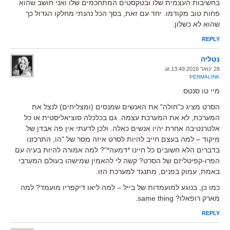
בחשיבות העצמית שלו ובטקסטים המתחכמים שלו ואני חושב שהוא
פחות טוב מקודמו. יחד עם זאת, בסך הכל נהנתי מחלקו הגדול כך
שהוא לא כשלון.
REPLY
נטליה
28 ינואר 2016 at 13:49
PERMALINK
מיי טו סנטס.
הסרט מציג כ"חולה" את האנשים שמנסים (ומצליחים) לנצל את
המערכת, לא את המערכת עצמה. גם בכלכלה סוציאליסטית או כל
אלטרנטיבה אחרת יהיו אנשים כאלה. ולכן לדעתי אין פה אבדן של
מיקוד – למה בעצם חייב להיות לסרט איזה מסר של "הו, התרכזנו
בדברים הלא חשובים כל חיינו *דמעה*"? למה אמורה להיות בעיה עם
הפרו-קפיטליזם של הסרט? קשה לי להאמין שמישהו בעולם המערבי
באמת, עמוק בפנים, מתנגד למערכת הזו.
כמו כן, בנוגע למועמדות של בייל – למה ליאו דיקפריו מועמד? למה
מארק רופאלו? same thing.
REPLY