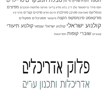
טבלת המבקרים
טריילרים
הספד
הערת שוליים
וודי אלן
מפיצים
יוסף סידר
כריסטופר נולן
מדע בדיוני
מלחמת הכוכבים
לייב בלוג
מוזיקה
סטיבן ספילברג
סרטים קצרים
נטפליקס
סאנדאנס
סיכום חודש
סרטי קיץ
פודקאסט סינמסקופ הקצה
פסטיבלים
פסקולים
פיקסאר
קולנוע ישראלי
קולנוע תיעודי
קולנוע ישראלי עצמאי
שוברי קופות
תסריטאות
קטנוניזם