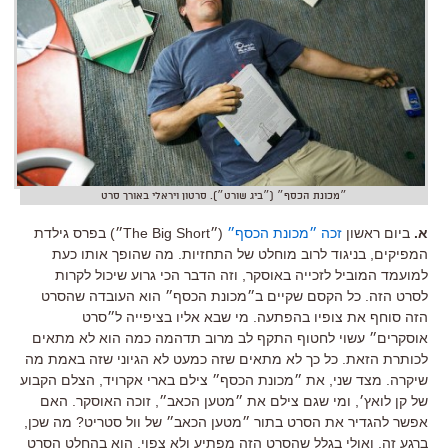
״מכונת הכסף״ (״ביג שורט״). סרטון ויראלי באורך סרט
א.
ביום ראשון
זכה ״מכונת הכסף״
(״The Big Short״) בפרס גילדת
המפיקים, בניגוד לרוב מוחלט של התחזיות. מה שהופך אותו כעת
למועמד המוביל לזכייה באוסקר, וזה הדבר הכי גרוע שיכול לקרות
לסרט הזה. כל הקסם שקיים ב״מכונת הכסף״ הוא העובדה שהסרט
הזה סוחף את צופיו בהפתעה. מי שבא אליו בציפייה ל״סרט
אוסקרים״ עשוי לחטוף התקף לב מרוב תדהמה כמה הוא לא מתאים
לכותרת הזאת. כל כך לא מתאים שזה כמעט לא הגיוני שזה באמת מה
שיקרה. מצד שני, את ״מכונת הכסף״ צילם בארי אקרויד, הצלם הקבוע
של קן לואץ׳, ומי שגם צילם את ״מטען הכאב״, זוכה האוסקר. האם
אפשר להגדיר את הסרט בתור ״מטען הכאב״ של וול סטריט? מה שכן,
ברגע זה, ואולי בגלל שהסרט הזה מפתיע ולא צפוי, הוא בהחלט הסרט