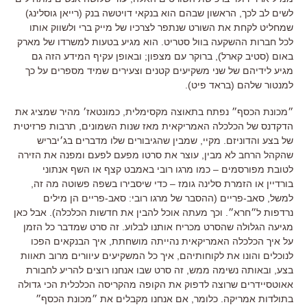
לשים לב לכך, הראשון שבהם הוא בנקאי דויטשה בנק (רייאן גוסלינג)
שמחליט לקחת את השורט שנתפר לצרכיו של מייק ברי ולשווק אותו
לכל חברות ההשקעה בוול סטריט. הוא מגיע בטעות למשרדו של מארק
באום (סטיב קארל), ברוקר עם מצפון; ובאופן עקיף המידע הזה גם
מגיע לידיהם של שני משקיעים קטנים וצעירים שמיד מספרים על כך
למנטור שלהם (בראד פיט).
״מכונת הכסף״ נפתח בתאוצה מקסימלית, כמונטאז׳ מהיר שמציג את
הדקדנס של הכלכלה האמריקאית מאז שנות השמונים, תרבות פרזיטית
של בצע והדוניזם. מקיי, שמבין שהגיבורים שלו מדברים בג׳יבריש
שהקהל הרחב לא מבין, עוצר את סרטו מפעם לפעם ומפנה את הזירה
לטובת מפורסמים – כמו מרגו רובי באמבט קצף או השף אנתוני
בורדיין או הזמרת סלינה גומז – כדי שיסבירו בשפה פשוטה מה זה,
למשל, סאב-פריים (ההסבר של מרגו רובי: סאב-פריים הן מילים
נרדפות ל״חרא״. וכך מעתה אוכל להבין את חדשות הכלכלה). אבל כאן
מגיעה הגלולה שהסרט מכריח אותנו לבלוע. זה סרט שמדבר כל הזמן
על איך הכלכלה האמריקאית נהייתה מושחתת, איך הבנקאים הפכו
לנוכלים והונו את לקוחותיהם, איך כל המשקיעים עיוורים מרוב תאוות
בצע, ובאותה נשימה ממש, זה סרט שבו אנחנו רוצים להריע לחבורת
אאוטסיידרים שרוצה לדפוק את הקופה מהקריסה הכלכלית הכי גדולה
בתולדות אמריקה. כלומר, אם אנחנו מקבלים את ״מכונת הכסף״