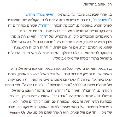
הכי אהוב בהוליווד.
ב.
אחרי שבשבוע שעבר עלו בישראל
״האיש שנולד מחדש״
ו
״ספוטלייט״
, גם בסוף השבוע הזה עולים לבתי הקולנוע שני מועמדים
לפרס הסרט באוסקרים, ״מכונת הכסף״ ו
״חדר״
. שניהם מתחרים זה
בזה בקטגוריית התסריט המעובד, בו שניהם – מבחינתי – הם
המועמדים המובילים לזכייה. התסריט של
״חדר״
הוא יצירת מופת
ולכן מגיע לו לזכות, אבל התסריט של ״מכונת הכסף״ כה גדוש מלל
שהוא מן הסתם יזכה. אם זה אכן יקרה, זו תהיה הזכייה הראשונה
באוסקר לתסריטאי צ׳רלס רנדולף, המוכר יותר לקוראי מדורי הרכילות
בישראל בתור ״בעלה של מילי אביטל״.
ג.
הבמאי הוא אדם מקיי, ככל הנראה הבמאי הכי גנוז בישראל. הוא
האיש שביים והפיק את רוב סרטיו של וויל פארל בעשור האחרון, רובם
יצאו בישראל ישירות לדי.וי.די ובראשם שתיים מהקומדיות המבריקות
של תחילת שנות ה-2000: ״והרי החדשות״ ו״לילות טלדגה״. שני סרטיו
הקודמים, ״החבר׳ה האחרים״ ו״חדשות בהפרעה״ הופצו בישראל
ונכשלו. הוא חתום כמפיק על ״גבר גבר״ שמוצג עכשיו בארץ. בקיצור,
מבחינה תדמיתית זה במאי שמזוהה עם הומור קולג׳ים וולגרי, לא
הפרופיל הטיפוסי של במאי שעשוי לזכות באוסקר. הפרויקט הכי מוכר
של מקיי, יחד עם וויל פארל, הוא האתר שהם הקימו, Funny Or Die,