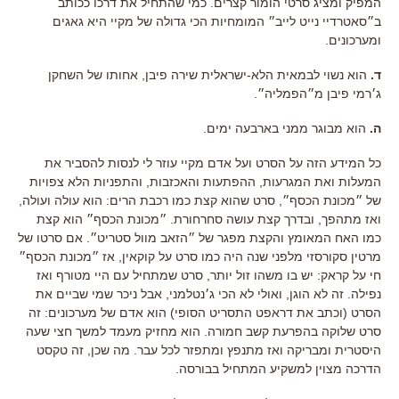
המפיק ומציג סרטי הומור קצרים. כמי שהתחיל את דרכו ככותב
ב״סאטרדיי נייט לייב״ המומחיות הכי גדולה של מקיי היא גאגים
ומערכונים.
ד.
הוא נשוי לבמאית הלא-ישראלית שירה פיבן, אחותו של השחקן
ג׳רמי פיבן מ״הפמליה״.
ה.
הוא מבוגר ממני בארבעה ימים.
כל המידע הזה על הסרט ועל אדם מקיי עוזר לי לנסות להסביר את
המעלות ואת המגרעות, ההפתעות והאכזבות, והתפניות הלא צפויות
של ״מכונת הכסף״, סרט שהוא קצת כמו רכבת הרים: הוא עולה ועולה,
ואז מתהפך, ובדרך קצת עושה סחרחורת. ״מכונת הכסף״ הוא קצת
כמו האח המאומץ והקצת מפגר של ״הזאב מוול סטריט״. אם סרטו של
מרטין סקורסזי מלפני שנה היה כמו סרט על קוקאין, אז ״מכונת הכסף״
חי על קראק: יש בו משהו זול יותר, סרט שמתחיל עם היי מטורף ואז
נפילה. זה לא הוגן, ואולי לא הכי ג׳נטלמני, אבל ניכר שמי שביים את
הסרט (וכתב את דראפט התסריט הסופי) הוא אדם של מערכונים: זה
סרט שלוקה בהפרעת קשב חמורה. הוא מחזיק מעמד למשך חצי שעה
היסטרית ומבריקה ואז מתנפץ ומתפזר לכל עבר. מה שכן, זה טקסט
הדרכה מצוין למשקיע המתחיל בבורסה.