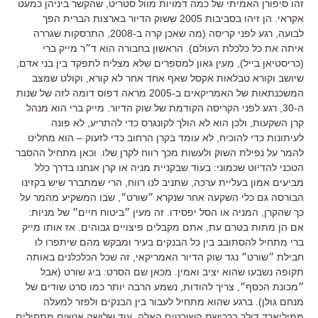
זהו סיפורן האמיתי של כמה דמויות מוול סטריט, שהקשר ביניהן כמעט
אקראי. הן זיהו בסביבות 2005 ששוק הדיור בארצות הברית הפך
לבועה, רגע לפני קריסה (מה שאכן קרה ב-2008, התרסקות שגררה
איתה את כל כלכלת העולם). הראשון בחבורה הוא ד״ר מייק ברי
(כריסטיאן בייל), מעין גאון למספרים שלא מצליח לתפקד בין בני אדם,
שיושב וקורא טבלאות אקסל שאף אחד אחר לא קורא, וקולט שמצב
המשכנתאות של האמריקאים ב-2005 מראה דפוס דומה לזה של שנות
ה-30, רגע לפני הקריסה הקודמת של שוק הדיור. מייק ברי הוא מנהל
קרן השקעות, ולכן הוא לא הולך לקונגרס כדי להתריע, לא פונה
לעיתונות כדי להוכיח, לא עומד בקרן הרחוב כדי לזעוק – הוא מחליט
להמר על נפילת השוק ולעשות מכך רווח לקרן שלו. וכאן מתחיל ההסבר
הטכני להדיוט שכמוני: בעוד שבקניית מניה או קרן אנחנו בדרך כלל
מביעים אמון בעליית ערכה, שתניב לנו רווח, הרי שמתברר שיש בקזינו
הבורסה גם כלי השקעה אחר שנקרא ״שורט״, שבו המשקיע מהמר על
כך שהקרן, המניה או הסל יפסידו. זה מעין ״ביטוח חיים״ של מניות:
אם הן מתות בטרם עת, אתם מקבלים פיצויים גבוהים. אז אותו מייק
ברי מתחיל להסתובב בין כל הבנקים בעיר ומבקש מהם שיתפרו לו
חבילת ״שורט״ נגד שוק הדיור האמריקאי, זה שכל הכלכלנים באותה
תקופה נשבעו שהוא יציב ואמין. מכאן שם הסרט: ביג שורט (אבל
״מכונת הכסף״, צריך להודות, נשמע הרבה יותר כמו סרט שודים של
מנחם גולן). ברגע שהוא מתחיל לעבור בין הבנקים ולפזר למעלה
ממיליארד דולר ברכישת השורטים האלה, עוד שלושה אנשים מתחילים