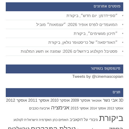
פוסטים אחרונים
״ספיידרמן: יום חדש״, ביקורת
המועמדים לפרס אופיר 2026: ״עצמאות״ מוביל
״תיכון מגשימים״, ביקורת
״האודיסאה״ של כריסטופר נולאן, ביקורת
פסטיבל הקולנוע בירושלים 2026: שמונה או תשע המלצות
סינמסקופ בטוויטר
Tweets by @cinemascopian
תגים
אבי נשר
אוסקר 2011
אוסקר 2012
אוסקר 2009
אוסקר 2010
3D
אווטאר
אנימציה
אוסקר 2015
ארבעה כוכבים
אוסקר 2013
אוסקר 2014
ביקורת
גיבורי על
דוקאביב
האחים כהן
האקדמיה הישראלית לקולנוע