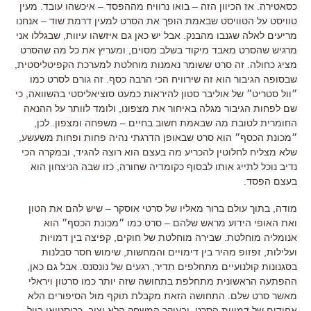
כסאטירה. אז הכיוון הזה – בואו נרוויח מההפסד – איכשהו עובד. מעין
טוויסט על הטוויסט שבאמת הופך את הסרט למעין דרמת שוד – אנחנו
מריעים לאלה שגנבו מהבנק. אבל יש כאן גם איזשהו עיוות, שבגללו אני
מרגיש שהסרט מאבד מיקוד בשלב מסוים, ומעריץ את כל מה שהסרט
מציג כחולה. זה סרט ששומר נאמנות מוחלטת למערכת הקפיטליסטית,
שבסופה הגיבור הוא זה שירוויח הכי הרבה כסף. זה גורם לסרט כמו
״וול סטריט״ של אוליבר סטון להיראות כמעט סוציאליסטי בהשוואה, כי
שם לפחות הגיבור מגלה באיחור את מצפונו, ולומד לוותר על ההנאה
החומרית לטובת מה שבאמת חשוב בחיים – משפחה ומצפון. לכן,
״מכונת הכסף״ הוא סרט שבאופן הדרגתי נהיה פחות ופחות משעשע,
שלא מצליח לחלוטין להכריע מה בעצם הוא רוצה להגיד, ובמקרה הכי
נדיב נוכל לתייג אותו לבסוף כקומדיה שחורה, כזו שבה הניצחון הוא
בעצם הפסד.
מודה, בתוך עולם ברור מאליו של סרטי אוסקר – שיש להם את הטון
ואת האופי הידוע מראש שלהם – סרט כמו ״מכונת הכסף״ הוא
אנומליה מוחלטת. שבירה מוחלטת של חוקים, קפיצה בין דמויות
ועלילות, זפזופ מהיר בין דימויים והמחשות, שימוש חסר סבלנות
בסגנונות קולנועיים מתחלפים תדיר, רגעים של נונסנס. אבל גם כאן,
ההפתעה הראשונית מתחלפת בתחושה שזה יותר כמו סרטון ויראלי
מאשר סרט שלם. התחושה הזאת מקבלת תוקף מול הסיפורים הלא
אחידים של דמויות הסרט, ובעיקר המשחק הלא יציב. כריסטיאן בייל