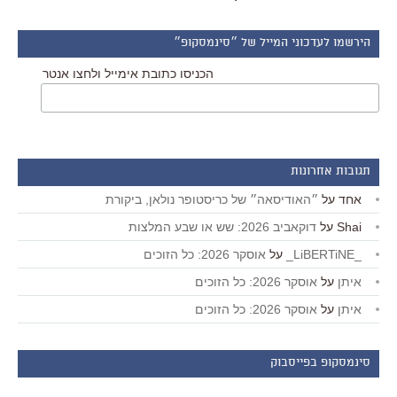
הירשמו לעדכוני המייל של ״סינמסקופ״
הכניסו כתובת אימייל ולחצו אנטר
תגובות אחרונות
אחד
על
״האודיסאה״ של כריסטופר נולאן, ביקורת
Shai
על
דוקאביב 2026: שש או שבע המלצות
_LiBERTiNE_
על
אוסקר 2026: כל הזוכים
איתן
על
אוסקר 2026: כל הזוכים
איתן
על
אוסקר 2026: כל הזוכים
סינמסקופ בפייסבוק