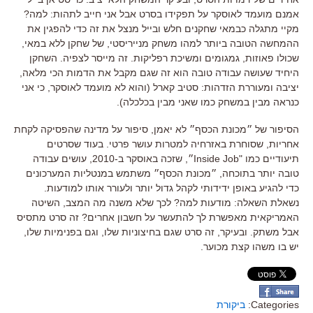
אמנם מועמד לאוסקר על תפקידו בסרט אבל אני חייב לתהות: למה?
מקיי מתגלה כבמאי שחקנים חלש ובייל מנצל את זה כדי להפגין את
ההמחשה הטובה ביותר למהו משחק מנייריסטי, של שחקן ללא במאי,
שכולו פאוזות, גמגומים ומשיכת רפליקות. זה מייסר לצפיה. השחקן
היחיד שעושה עבודה טובה הוא זה שגם מקבל את הדמות הכי מלאה,
יציבה ומעוררת הזדהות: סטיב קארל (והוא לא מועמד לאוסקר, כי אני
כנראה מבין במשחק כמו שאני מבין בכלכלה).
הסיפור של ״מכונת הכסף״ לא יאמן, סיפור על מדינה שהפסיקה לקחת
אחריות, שסוחרת באזרחיה למטרות עושר פרטי. בעוד שסרטים
תיעודיים כמו "Inside Job״, שזכה באוסקר ב-2010, עושים עבודה
טובה יותר בתוכחה, ״מכונת הכסף״ משתמש במנטליות המערכונים
כדי להגיע באופן ידידותי לקהל גדול יותר ולעורר אותו למודעות.
נשאלת השאלה: מודעות למה? לכך שלא משנה מה המצב, השיטה
האמריקאית מאפשרת לך להתעשר על חשבון אחרים? זה סרט מתסיס
אבל משתק. ובעיקר, זה סרט שגם בחיצוניות שלו, וגם בפנימיות שלו,
יש בו משהו קצת מכוער.
Categories:
ביקורת