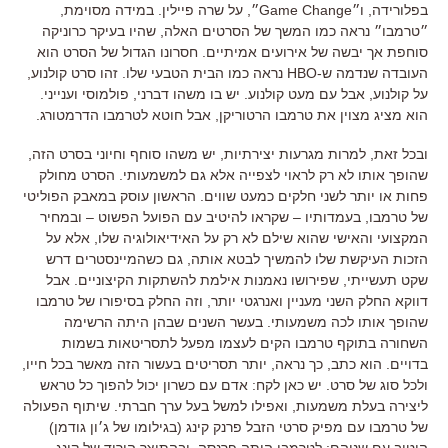
בפלורידה, ו״Game Change״, על שרה פיילין. במידה מסוימת,
״טרמבו״ נראה כמו המשך של הסרטים האלה, שהיו בעיקר כרוניקה
סוחפת אך יבשה של אירועים אמיתיים. חסרונו הגדול של הסרט הוא
העובדה שנדמה ש-HBO נראה כמו הבית הטבעי שלו. זהו סרט קולנוע,
על קולנוע, אבל עם מעט קולנוע. יש בו משהו דברני, פולמוסי וענייני.
הוא מציג מצוין את טרמבו הרטוריקן, אבל חוטא לטרמבו הדרמטורג.
ובכל זאת, למרות מגרעות יצירתיות, יש משהו סוחף וחיוני בסרט הזה,
שהופך אותו לא רק לראוי לצפייה אלא גם למשמעותי. הסרט מחולק
פחות או יותר לשני חלקים כמעט שווים. הראשון עוסק במאבק הפוליטי
של טרמבו, בעמדותיו – שקראו להיטיב עם הפועל הפשוט – ובמחיר
המקצועי והאישי שהוא שילם לא רק על האידיאולוגיה שלו, אלא על
הזכות העיקשת שלו להמשיך לבטא אותה, גם כשהמיינסטרים דרש
שקט תעשייתי, שפירושו נאמנות אילמת להשתקות הקיצוניים. אבל
דווקא החלק השני מעניין ואנרגטי יותר, וזה החלק בסיפורו של טרמבו
שהופך אותו לכה משמעותי. בעשר השנים שבהן היתה הרשימה
השחורה בתוקף טרמבו הקים לעצמו מפעל לתסריטאות בשמות
בדויים. הוא כתב, כך נראה, יותר תסריטים בעשור הזה מאשר בכל חייו,
ולכל סוג של סרט. יש כאן לקח: אדם עם כשרון יכול להפוך כל טראש
ליצירה בעלת משמעות, ואפילו למשל בעל ערך חברתי. שיתוף הפעולה
של טרמבו עם מפיק סרטי הזבל פרנק קינג (בגילומו של ג׳ון גודמן)
היטיב עם שניהם: לטרמבו היתה פרנסה, ובהתוצר הירוד של קינג