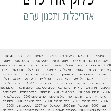
HOME
3D
9/11
BORAT
BREAKING NEWS
IMAX
THE DA VINCI
THE DAILY SHOW
CODE
אוסקר 2005
אוסקר 2006
אוסקר 2007
אוסקר
2008
אורחים
אינטרנט
אנג לי
אנימציה
ארכיון
ביקורת
במאים שעברו ניתוח
לשינוי מין
בקרוב
בשוטף
בתי קולנוע
ג'יימס בונד
גיבורי על
דוד פרלוב
די.וי.די
דפש מוד
האחים כהן
היי דפינישן
היצ'קוק/טריפו
הכי טובים
המדור המודפס
הספד
וודי אלן
טלוויזיה
טעויות תרגום
טריילרים
טרקובסקי
ישראל
כללי
מאבק היוצרים
מוזיקה
מועדון הגנוזים
מועדון הגנוזים 2007
מועצת הקולנוע
מפיצים
מר משיב
ניו יורק
סאנדאנס
סטיבן ספילברג
סיכום העשור
סיכום שנה
2006
סיכום שנה 2007
סיכום שנה 2008
סינמטק
סקירת בלוגים
סרטי ילדים
סרטי קיץ
סתם
פול מקרטני
פוליצרוסקופ
פוליצרסקופ 2006
פסטיבל ברלין
2006
פסטיבל ברלין 2007
פסטיבל ברלין 2008
פסטיבל ונציה 2006
פסטיבל
ונציה 2007
פסטיבל חיפה 2006
פסטיבל חיפה 2007
פסטיבל חיפה 2008
פסטיבל טורונטו 2006
פסטיבל ירושלים 2006
פסטיבל ירושלים 2007
פסטיבל