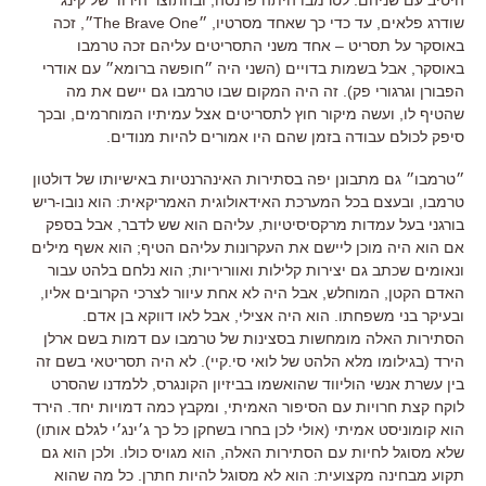
שודרג פלאים, עד כדי כך שאחד מסרטיו, ״The Brave One״, זכה
באוסקר על תסריט – אחד משני התסריטים עליהם זכה טרמבו
באוסקר, אבל בשמות בדויים (השני היה ״חופשה ברומא״ עם אודרי
הפבורן וגרגורי פק). זה היה המקום שבו טרמבו גם יישם את מה
שהטיף לו, ועשה מיקור חוץ לתסריטים אצל עמיתיו המוחרמים, ובכך
סיפק לכולם עבודה בזמן שהם היו אמורים להיות מנודים.
״טרמבו״ גם מתבונן יפה בסתירות האינהרנטיות באישיותו של דולטון
טרמבו, ובעצם בכל המערכת האידאולוגית האמריקאית: הוא נובו-ריש
בורגני בעל עמדות מרקסיסיטיות, עליהם הוא שש לדבר, אבל בספק
אם הוא היה מוכן ליישם את העקרונות עליהם הטיף; הוא אשף מילים
ונאומים שכתב גם יצירות קלילות ואווריריות; הוא נלחם בלהט עבור
האדם הקטן, המוחלש, אבל היה לא אחת עיוור לצרכי הקרובים אליו,
ובעיקר בני משפחתו. הוא היה אצילי, אבל לאו דווקא בן אדם.
הסתירות האלה מומחשות בסצינות של טרמבו עם דמות בשם ארלן
הירד (בגילומו מלא הלהט של לואי סי.קיי). לא היה תסריטאי בשם זה
בין עשרת אנשי הוליווד שהואשמו בביזיון הקונגרס, ללמדנו שהסרט
לוקח קצת חרויות עם הסיפור האמיתי, ומקבץ כמה דמויות יחד. הירד
הוא קומוניסט אמיתי (אולי לכן בחרו בשחקן כל כך ג׳ינג׳י לגלם אותו)
שלא מסוגל לחיות עם הסתירות האלה, הוא מגויס כולו. ולכן הוא גם
תקוע מבחינה מקצועית: הוא לא מסוגל להיות חתרן. כל מה שהוא