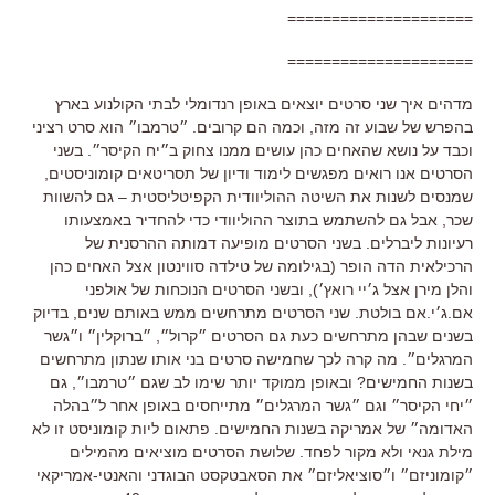
=====================
=====================
מדהים איך שני סרטים יוצאים באופן רנדומלי לבתי הקולנוע בארץ
בהפרש של שבוע זה מזה, וכמה הם קרובים. ״טרמבו״ הוא סרט רציני
וכבד על נושא שהאחים כהן עושים ממנו צחוק ב״יח הקיסר״. בשני
הסרטים אנו רואים מפגשים לימוד ודיון של תסריטאים קומוניסטים,
שמנסים לשנות את השיטה ההוליוודית הקפיטליסטית – גם להשוות
שכר, אבל גם להשתמש בתוצר ההוליוודי כדי להחדיר באמצעותו
רעיונות ליברלים. בשני הסרטים מופיעה דמותה ההרסנית של
הרכילאית הדה הופר (בגילומה של טילדה סווינטון אצל האחים כהן
והלן מירן אצל ג׳יי רואץ׳), ובשני הסרטים הנוכחות של אולפני
אם.ג׳י.אם בולטת. שני הסרטים מתרחשים ממש באותם שנים, בדיוק
בשנים שבהן מתרחשים כעת גם הסרטים ״קרול״, ״ברוקלין״ ו״גשר
המרגלים״. מה קרה לכך שחמישה סרטים בני אותו שנתון מתרחשים
בשנות החמישים? ובאופן ממוקד יותר שימו לב שגם ״טרמבו״, גם
״יחי הקיסר״ וגם ״גשר המרגלים״ מתייחסים באופן אחר ל״בהלה
האדומה״ של אמריקה בשנות החמישים. פתאום ליות קומוניסט זו לא
מילת גנאי ולא מקור לפחד. שלושת הסרטים מוציאים מהמילים
״קומוניזם״ ו״סוציאליזם״ את הסאבטקסט הבוגדני והאנטי-אמריקאי