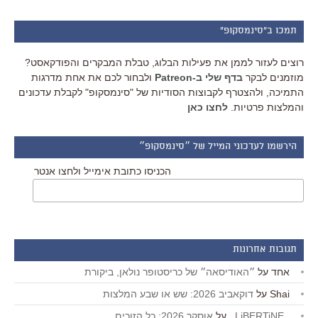
תמכו ב"סינמסקופ"
רוצים לעזור לממן את פעילות הבלוג, טבלת המבקרים והפודקאסט?
מוזמנים לבקר
בדף שלי ב-Patreon
ולבחור לכם את אחת מדרגות
התמיכה, ולהצטרף לקבוצות הסודיות של "סינמסקופ" לקבלת עדכונים
והמלצות פרטיות.
לחצו כאן
הירשמו לעדכוני המייל של ״סינמסקופ״
הכניסו כתובת אימייל ולחצו אנטר
תגובות אחרונות
אחד
על
״האודיסאה״ של כריסטופר נולאן, ביקורת
Shai
על
דוקאביב 2026: שש או שבע המלצות
_LiBERTiNE_
על
אוסקר 2026: כל הזוכים