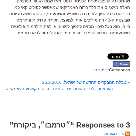
שהמפלגה הרפובליקנית הכניסה לתוכו מאז שנות ה-40. הסרטים
האלה מייצגים את הלך הרוח האמריקאי שמאפשר לפוליטיקאי כמו
ברני סנדרס להפוך לאדם כה משפיע ומשמעותי, כשהוא נושא רעיונות
שבשנות ה-40 היו מוליכים אותו למעצר, חקירה פדרלית והחרמה.
כיום, הוא בעל סיכוי מסוים להפוך לנשיא, או לפחות לדמות פוליטית
משמעותית. דולטון טרמבו בוודאי היה נהנה לכתוב לו את נאומיו.
Categories:
ביקורת
«
טבלת המבקרים החדשה של ישראל, 25.2.2016
רגע אחרון לפני האוסקרים: הזוכים בפרסי הקולנוע העצמאי
»
3 Responses to “״טרמבו״, ביקורת”
פיד תגובות