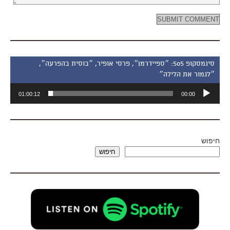
סינמסקופ 505: ״ספיידרמן״, פרסי אופיר, ״בוסית בהפרעה״,
״לגמור את הלילה״
נגן
01:00:12
00:00
אודיו
חיפוש
חיפוש