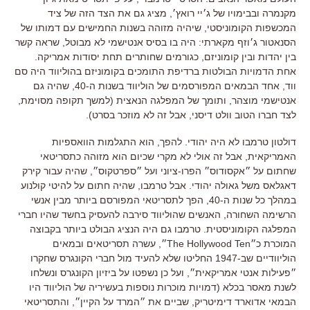
מקנמרה ובבימויו של ג׳יי רואץ׳, מציג גם את הצד הזה של ציד
המכשפות הקומוניסטי, שיהיה מזוהה בשנות החמישים עם דמותו של
הסנאטור ג׳וזף מקארתי: היה בו בסיס אנטישמי לא מבוטל, שראה קשר
בין יהדות ובין קומוניזם, כגורמים שחותרים תחת יסודות אמריקה.
אחת הדמויות הבולטות ברדיפת התומכים בקומוניזם בהוליווד היה סם
ווד, אחד הבמאים המפורסמים של הוליווד בשנות ה-40, שהיה גם
אנטישמי מוצהר, ותומך של המפלגה הנאצית (למשך תקופה מסוימת,
לצד חברו הטוב וולט דיסני, אבל זה לא מוזכר בסרט).
דולטון טרמבו לא היה יהודי. להפך, הוא התגלמות הוואספיות
האמריקאית, אבל זה אולי לא מקרי שכיום הוא מזוהה כתסריטאי
שחתום על ״אקסודוס״ הפרו-ציוני ועל ״ספרטקוס״, שהיה עבור קירק
דאגלאס משל גאולה יהודי. אבל טרמבו, שהיה חתום על להיטי קולנוע
במהלך כל שנות ה-40, הפך לתסריטאי המפורסם ביותר מבין אנשי
הרשימה השחורה, האנשים שהוליווד סירבה להעסיק בחשד שהיו חברי
המפלגה הקומוניסטית. טרמבו גם היה הנציג הבולט ביותר בקבוצה
המוכרת כ״The Hollywood Ten״, עשרה תסריטאים ובמאים
הוליוודיים שב-1947 החליטו שלא להעיד מול חברי הקונגרס שחקרו
״פעילות אנטי אמריקאית״, ועל כן נשפטו על ביזיון הקונגרס ונשלחו
לשנת מאסר בכלא (דמויות מוכרות נוספות בעשיריה של הוליווד היו
הבמאי אדוארד דימיטריק, שביים את ״המרד על הקיין״, והתסריטאי