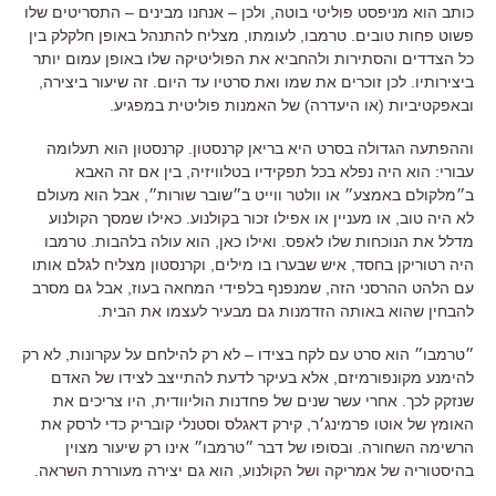
כותב הוא מניפסט פוליטי בוטה, ולכן – אנחנו מבינים – התסריטים שלו
פשוט פחות טובים. טרמבו, לעומתו, מצליח להתנהל באופן חלקלק בין
כל הצדדים והסתירות ולהחביא את הפוליטיקה שלו באופן עמום יותר
ביצירותיו. לכן זוכרים את שמו ואת סרטיו עד היום. זה שיעור ביצירה,
ובאפקטיביות (או היעדרה) של האמנות פוליטית במפגיע.
וההפתעה הגדולה בסרט היא בריאן קרנסטון. קרנסטון הוא תעלומה
עבורי: הוא היה נפלא בכל תפקידיו בטלוויזיה, בין אם זה האבא
ב״מלקולם באמצע״ או וולטר ווייט ב״שובר שורות״, אבל הוא מעולם
לא היה טוב, או מעניין או אפילו זכור בקולנוע. כאילו שמסך הקולנוע
מדלל את הנוכחות שלו לאפס. ואילו כאן, הוא עולה בלהבות. טרמבו
היה רטוריקן בחסד, איש שבערו בו מילים, וקרנסטון מצליח לגלם אותו
עם הלהט ההרסני הזה, שמנפנף בלפידי המחאה בעוז, אבל גם מסרב
להבחין שהוא באותה הזדמנות גם מבעיר לעצמו את הבית.
״טרמבו״ הוא סרט עם לקח בצידו – לא רק להילחם על עקרונות, לא רק
להימנע מקונפורמיזם, אלא בעיקר לדעת להתייצב לצידו של האדם
שנזקק לכך. אחרי עשר שנים של פחדנות הוליוודית, היו צריכים את
האומץ של אוטו פרמינג׳ר, קירק דאגלס וסטנלי קובריק כדי לרסק את
הרשימה השחורה. ובסופו של דבר ״טרמבו״ אינו רק שיעור מצוין
בהיסטוריה של אמריקה ושל הקולנוע, הוא גם יצירה מעוררת השראה.