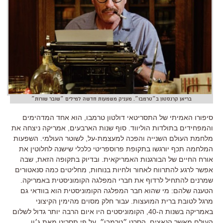
בריאן קרנסטון ב״טרמבו״. מעניק משמעות חדשה למילים ״שובר שורות״
סיפורו האמיתי של התסריטאי דולטון טרמבו, הוא אחד המדהימים
והמפחידים בתולדות הוליווד. סוף שנות הארבעים, אמריקה ניצחה את
מלחמת העולם השנייה והפכה למעצמת-על, לשוטר העולמי. השפעות
המלחמה תכף יורגשו בתקופת פרוספריטי כלכלי שישנה לחלוטין את
אורח החיים של הבורגנות האמריקאית. ובדיוק בתקופה הזאת, שבה
אפשר לרגע להתרווח לאחור ולחיות בנוחות, מחליטים כמה סנאטורים
שמרנים להתחיל לרדוף את חברי המפלגה הקומוניסטית באמריקה.
הטענה שלהם: מי שהוא חבר המפלגה הקומוניסטית הוא בוודאי גם
מרגל לטובת ברית המועצות. עבור חלק מסוים מהימין הקיצוני
באמריקה בשנות ה-40, הקומוניסטים היו איום הרבה יותר גדול לשלום
העולם מאשר הנאצים. הסרט ״טרמבו״, על פי תסריט מאת ג׳ון