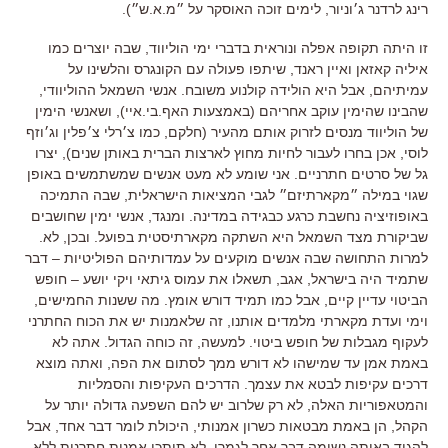
רינג לרדנר ג׳וניור, לימים זוכה האוסקר על ״מ.א.ש״).
זו היתה תקופה אפלה ונוראית בדברי ימי הוליווד, שבה יוצרים כמו
איליה קאזאן ואיין ראנד, שיתפו פעולה עם הקונגרס והלשינו על
עמיתיהם, אבל היא הולידה קולנוע משובח. אנשי השמאל ההוליוודי,
שהבינו שהימין עוקב אחריהם (באמצעות האף.בי.איי), ושאנשי הימין
של הוליווד מנסים לזרוק אותם מהעיר (חלקם, כמו צ׳רלי צ׳פלין וג׳וזף
לוסי, אכן בחרו לעבור לחיות מחוץ לארצות הברית באותן שנים), יצרו
גל של סרטים חתרניים. אני שומע לא מעט אנשים שמשתמשים באופן
שגוי במילה ״מקארתיזם״ לגבי המציאות הישראלית, שבה התמיכה
באופוזיציה נחשבת כרגע כבגידה במדינה. ומנגד, אנשי ימין שחושבים
שביקורת מצד השמאל היא השתקה מקארתיסטית בפועל. ובכן, לא.
למרות התחושה שבה אנשים מוקעים על עמדותיהם הפוליטיות – דבר
שתמיד היה בישראל, אגב, תשאלו את עמוס גיתאי ויקי יושע – חופש
הביטוי עדיין קיים, אבל כמו תמיד דורש אומץ. מה ששנות החמישים,
וימי ועדת מקארתי מלמדים אותנו, זה שלאמנות יש את הכוח החתרני
לעקוף מגבלות של חופש ביטוי. למעשה, זה כוחה הגדול. אתה לא
באמת אמן עד שמישהו לא דורש ממך לסתום את הפה, ואתה מוצא
דרכים עקיפות לבטא את עצמך. הדרכים העקיפות והסמליות
והמטאפוריות האלה, לא רק שלרוב יש להם השפעה גדולה יותר על
הקהל, הן באמת מבטאות כשרון אמנותי, היכולת לומר דבר אחד, אבל
להגיד באותה נשימה דבר אחר לגמרי. לא תיתכן אמנות חתרנית ללא