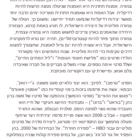
צנזורה. אמנות חתרנית היא האמנות שניטלה ממנה הרשות להיות
רדיקלית. אבל האמת היא שאמנות חתרנית מאריכה ימים הרבה יותר
מאשר יצירות רדיקליות שכמעט תמיד יתיישנו. ומשום כך, הטלה של
צנזורה פוליטית על היצירה הישראלית, לו תגיע באמת (כרגע, הצנזורה
היחידה שהאמנים בארץ צריכים לחשוש ממנה היא צנזורה עצמית,
צנזורה מתוך פחד להיות קונטרוברסליים), תהיה יום נורא לדמוקרטיה
הישראלית, אבל היא עשויה להיות יום גדול לאמנות, שתצטרך למצוא
דרכים עקיפות כדי להיות פוליטית. שנות החמישים וימי מקארתי
הולידו סרטים כמו ״פלישת חוטפי הגופות״ ו״ליל המתים החיים״,
ושלל סרטי אימה נוספים, שהיו משלים מבריקים על חברה שאיבדה
צלם אנוש, ומיישרת קו עם דוקטרינה מוכתבת.
הסרט ״טרמבו״, לפיכך, הוא יצור כלאיים מעט משונה. ג׳יי רואץ׳,
הבמאי, עשה את פרסומו בזכות בימוי קומדיות כמו ״אוסטין פאוורס״
ו״פגוש את ההורים״ (וסרטי ההמשך) וההפקה של סרטיו של סשה ברון
כהן (״בוראט״ ו״ברונו״) – ומבחינתי ההישג העיקרי של חייו הוא
העובדה שהוא נשוי לסוזנה הופס, סולנית הבנגלס, ושהוא התגייר
למענה – אבל ב-2008 הוא עשה פניית פרסה יצירתית ויצר שיתוף
פעולה מתמשך עם התסריטאי דני סטרונג, ליצירת סדרה של סרטים
פוליטיים עבור HBO – ״ספירה חוזרת״, על הבחירות של 2000, בהן
הפסיד אל גור לג׳ורג׳ בוש הבן, על בסיס ספירת קולות שנויה במחלוקת