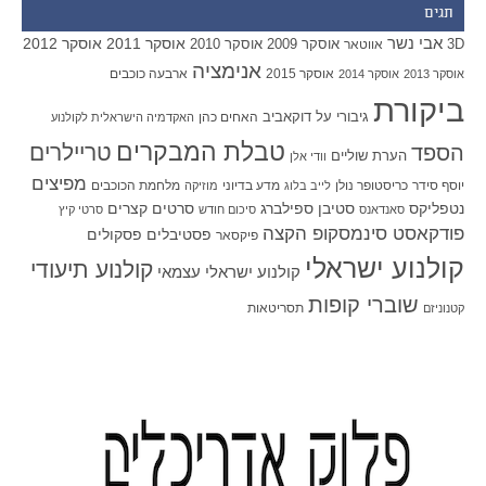
תגים
אבי נשר
אוסקר 2011
אוסקר 2012
אוסקר 2009
אוסקר 2010
3D
אווטאר
אנימציה
אוסקר 2015
ארבעה כוכבים
אוסקר 2013
אוסקר 2014
ביקורת
גיבורי על
דוקאביב
האחים כהן
האקדמיה הישראלית לקולנוע
טבלת המבקרים
טריילרים
הספד
הערת שוליים
וודי אלן
מפיצים
יוסף סידר
כריסטופר נולן
מדע בדיוני
מלחמת הכוכבים
לייב בלוג
מוזיקה
סטיבן ספילברג
סרטים קצרים
נטפליקס
סאנדאנס
סיכום חודש
סרטי קיץ
פודקאסט סינמסקופ הקצה
פסטיבלים
פסקולים
פיקסאר
קולנוע ישראלי
קולנוע תיעודי
קולנוע ישראלי עצמאי
שוברי קופות
תסריטאות
קטנוניזם