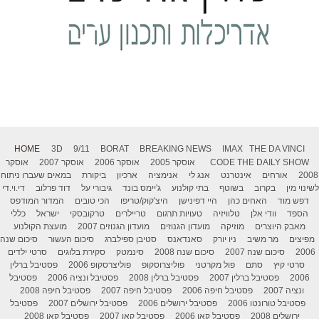
HOME
3D
9/11
BORAT
BREAKING NEWS
IMAX
THE DA VINCI
THE DAILY SHOW
CODE
אוסקר 2005
אוסקר 2006
אוסקר 2007
אוסקר
2008
אורחים
אינטרנט
אנג לי
אנימציה
ארכיון
ביקורת
במאים שעברו ניתוח
לשינוי מין
בקרוב
בשוטף
בתי קולנוע
ג'יימס בונד
גיבורי על
דוד פרלוב
די.וי.די
דפש מוד
האחים כהן
היי דפינישן
היצ'קוק/טריפו
הכי טובים
המדור המודפס
הספד
וודי אלן
טלוויזיה
טעויות תרגום
טריילרים
טרקובסקי
ישראל
כללי
מאבק היוצרים
מוזיקה
מועדון הגנוזים
מועדון הגנוזים 2007
מועצת הקולנוע
מפיצים
מר משיב
ניו יורק
סאנדאנס
סטיבן ספילברג
סיכום העשור
סיכום שנה
2006
סיכום שנה 2007
סיכום שנה 2008
סינמטק
סקירת בלוגים
סרטי ילדים
סרטי קיץ
סתם
פול מקרטני
פוליצרוסקופ
פוליצרסקופ 2006
פסטיבל ברלין
2006
פסטיבל ברלין 2007
פסטיבל ברלין 2008
פסטיבל ונציה 2006
פסטיבל
ונציה 2007
פסטיבל חיפה 2006
פסטיבל חיפה 2007
פסטיבל חיפה 2008
פסטיבל טורונטו 2006
פסטיבל ירושלים 2006
פסטיבל ירושלים 2007
פסטיבל
ירושלים 2008
פסטיבל קאן 2006
פסטיבל קאן 2007
פסטיבל קאן 2008