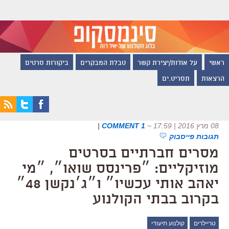
ראשי
על אודות/יצירת קשר
טבלת המבקרים
ביקורות סרטים
הרצאות
תסריט.ים
08 מרץ 2016 | 17:59
~
1 COMMENT
|
תגובות פייסבוק
מסרים חברתיים בסרטים
מוזיקליים: ״פרינסס שואו״, ״מי
יאהב אותי עכשיו״ ו״ג׳נקשן 48״
בקרוב בבתי הקולנוע
טריילרים
קולנוע תיעודי