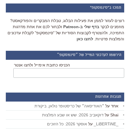
תמכו ב"סינמסקופ"
רוצים לעזור לממן את פעילות הבלוג, טבלת המבקרים והפודקאסט?
מוזמנים לבקר
בדף שלי ב-Patreon
ולבחור לכם את אחת מדרגות
התמיכה, ולהצטרף לקבוצות הסודיות של "סינמסקופ" לקבלת עדכונים
והמלצות פרטיות.
לחצו כאן
הירשמו לעדכוני המייל של ״סינמסקופ״
הכניסו כתובת אימייל ולחצו אנטר
תגובות אחרונות
אחד
על
״האודיסאה״ של כריסטופר נולאן, ביקורת
Shai
על
דוקאביב 2026: שש או שבע המלצות
_LiBERTiNE_
על
אוסקר 2026: כל הזוכים