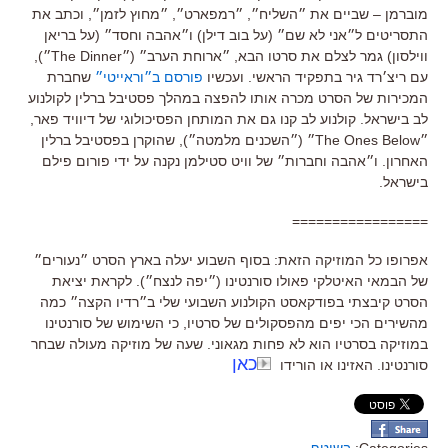
מוברמן – שביים את ״השליח״, ״רמפארט״, ״מחוץ לזמן״, וכתב את
התסריטים ל״אני לא שם״ (על בוב דילן) ו״אהבה וחסד״ (על בריאן
ווילסון) גמר לצלם את סרטו הבא, ״ארוחת הערב״ (״The Dinner״),
עם ריצ׳רד גיר בתפקיד הראשי. ועכשיו
פורסם ב״וראייטי״
שחברת
המכירות של הסרט מכרה אותו להפצה במהלך פסטיבל ברלין לקולנוע
לב בישראל. קולנוע לב קנו גם את המותחן הפסיכולוגי של דיוויד פאר,
״The Ones Below״ (״השכנים מלמטה״), שהוקרן בפסטיבל ברלין
האחרון. ו״אהבה וחברות״ של וויט סטילמן נקנה על ידי פורום פילם
בישראל.
=================
אפרופו כל המוזיקה הזאת: בסוף השבוע יעלה בארץ הסרט ״נעורים״
של הבמאי האיטלקי פאולו סורנטינו (״יפה לנצח״). לקראת יציאת
הסרט קיבצתי בפודקאסט הקולנוע השבועי שלי ב״רדיו הקצה״ כמה
מהשירים הכי יפים מהפסקולים של סרטיו, כי השימוש של סורנטינו
במוזיקה בסרטיו הוא לא פחות מגאוני. שעה של מוזיקה מעולה שבחר
כאן
סורנטינו. האזינו או הורידו