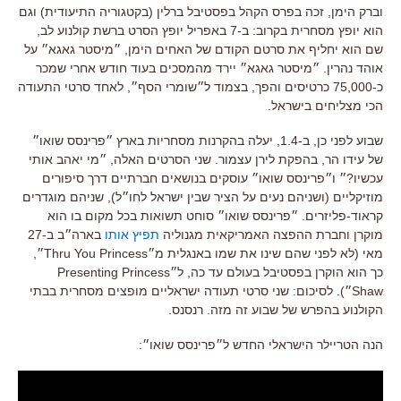
וברק הימן, זכה בפרס הקהל בפסטיבל ברלין (בקטגוריה התיעודית) וגם
הוא יופץ מסחרית בקרוב: ב-7 באפריל יופץ הסרט ברשת קולנוע לב,
שם הוא יחליף את סרטם הקודם של האחים הימן, ״מיסטר גאגא״ על
אוהד נהרין. ״מיסטר גאגא״ יירד מהמסכים בעוד חודש אחרי שמכר
כ-75,000 כרטיסים והפך, בצמוד ל״שומרי הסף״, לאחד סרטי התעודה
הכי מצליחים בישראל.
שבוע לפני כן, ב-1.4, יעלה בהקרנות מסחריות בארץ ״פרינסס שואו״
של עידו הר, בהפקת לירן עצמור. שני הסרטים האלה, ״מי יאהב אותי
עכשיו?״ ו״פרינסס שואו״ עוסקים בנושאים חברתיים דרך סיפורים
מוזיקליים (ושניהם נעים על הציר שבין ישראל לחו״ל), שניהם מוגדרים
קראוד-פליזרים. ״פרינסס שואו״ סוחט תשואות בכל מקום בו הוא
מוקרן וחברת ההפצה האמריקאית מגנוליה
תפיץ אותו
בארה״ב ב-27
מאי (לא לפני שהם שינו את שמו באנגלית מ״Thru You Princess״,
כך הוא הוקרן בפסטיבל בעולם עד כה, ל״Presenting Princess
Shaw״). לסיכום: שני סרטי תעודה ישראליים מופצים מסחרית בבתי
הקולנוע בהפרש של שבוע זה מזה. רנסנס.
הנה הטריילר הישראלי החדש ל״פרינסס שואו״: