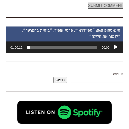
סינמסקופ 505: ״ספיידרמן״, פרסי אופיר, ״בוסית בהפרעה״,
״לגמור את הלילה״
נגן
01:00:12
00:00
אודיו
חיפוש
חיפוש