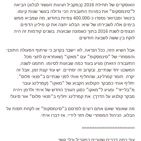
האוסקרים של תחילת 2016 (במקביל חגיגות העשור לבלוג) הביאה
ל״סינמסקופ״ את כמויות התעבורה הכי גדולה בעשר שנות קיומו.
בינואר ופברואר נספרו כ-400,000 צפיות בחודש, מה שמביא ממש
בימים אלה לשבירתו של שיא: הבלוג יחצה את קו מיליון הדפים
הנצפים לשנת 2016 בתוך כשמונה שבועות. בשנים קודמות זה היה
לוקח בין ששה לשבעה חודשים.
אבל השיא הזה, ככל הנראה, לא יישבר בקרוב כי שיתוף הפעולה התוכני
והמסחרי של ״סינמסקופ״ עם ״מאקו״ (שאחראים לחצי מכל
התעבורה הזאת) מגיע בעוד כמה שבועות לסיומו. חתמנו לשנה,
המשכנו יחד שנתיים, ובקרוב זה יסתיים. יש עוד קצת זמן, אבל זה
יקרה. תומר קמרלינג, שהחליף אותי לפני שנתיים ב״פנאי פלוס״,
יחליף אותי כמבקר הקולנוע הקבוע של ״מאקו״ (קמרלינג עובר
מ״בלייזר״ ומגיע ל״מאקו״ כסגן העורך החדש של איתי ולדמן ויהיה
מבקר קולנוע על הדרך). את קמרלינג יחליף ב״פנאי פלוס״ אור סיגולי.
מה שאומר שאם אתם רוצים לפרסם ב״סינמסקופ״ או לקחת חסות על
הבלוג, הניהול המסחרי שלו חזר לידיי, אז דברו איתי.
=====================
עוד כמה דברים שקורים במקביל ובלי קשר.