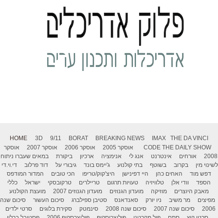
HOME
3D
9/11
BORAT
BREAKING NEWS
IMAX
THE DA VINCI
THE DAILY SHOW
CODE
אוסקר 2005
אוסקר 2006
אוסקר 2007
אוסקר
2008
אורחים
אינטרנט
אנג לי
אנימציה
ארכיון
ביקורת
במאים שעברו ניתוח
לשינוי מין
בקרוב
בשוטף
בתי קולנוע
ג'יימס בונד
גיבורי על
דוד פרלוב
די.וי.די
דפש מוד
האחים כהן
היי דפינישן
היצ'קוק/טריפו
הכי טובים
המדור המודפס
הספד
וודי אלן
טלוויזיה
טעויות תרגום
טריילרים
טרקובסקי
ישראל
כללי
מאבק היוצרים
מוזיקה
מועדון הגנוזים
מועדון הגנוזים 2007
מועצת הקולנוע
מפיצים
מר משיב
ניו יורק
סאנדאנס
סטיבן ספילברג
סיכום העשור
סיכום שנה
2006
סיכום שנה 2007
סיכום שנה 2008
סינמטק
סקירת בלוגים
סרטי ילדים
סרטי קיץ
סתם
פול מקרטני
פוליצרוסקופ
פוליצרסקופ 2006
פסטיבל ברלין