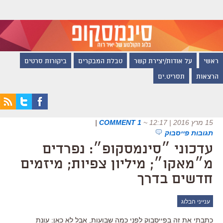
ראשי
על אודות/יצירת קשר
טבלת המבקרים
ביקורות סרטים
הרצאות
תסריט.ים
15 מרץ 2016 | 12:17
~
1 COMMENT
|
תגובות פייסבוק
עדכוני ״סינמסקופ״: נפרדים
מ״מאקו״; מיליון צפיות; מיזמים
חדשים בדרך
ענייני הבלוג
כתבתי את זה בפייסבוק לפני כמה שבועות, אבל לא כאן: עונת