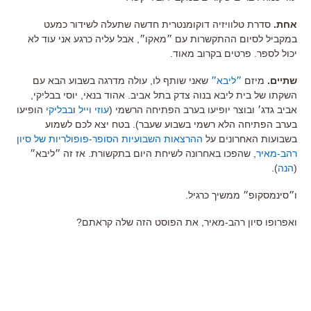
אחת.
סדרת טלוויזיה דוקומנטרית חדשה שתעלה לשידור כמעט
במקביל לסיום ההתקשרות עם ״מאקו״, אבל עליה כרגע אני עוד לא
יכול לספר. פרטים בקרוב מאוד.
שתיים.
מיזם
״ליבא״
שאני שותף לו, עולה מדרגה בשבוע הבא עם
השקתו של בית ליבא בנוה צדק בתל אביב. אהוד בנאי, יוסי בבליקי,
אביב גדג׳ ובוצר יופיעו בערב הפתיחה הרשמי (
עוזי וייל
ו
בבליקי
הופיעו
בערב הפתיחה הלא רשמי בשבוע שעבר). בטח יצא לכם לשמוע
בשבועות האחרונים על
ההרצאות השבועיות הסופר-פופולריות של סיון
רהב-מאיר
, שהפכו באחרונה לשיחת היום בתקשורת. אז זה ״ליבא״
(
הנה
).
ו״סינמסקופ״ ממשיך כרגיל.
ואפרופו סיון רהב-מאיר, את הפוסט הזה שלה קראתם?