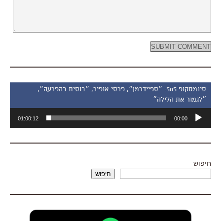
סינמסקופ 505: ״ספיידרמן״, פרסי אופיר, ״בוסית בהפרעה״,
״לגמור את הלילה״
נגן
01:00:12
00:00
אודיו
חיפוש
חיפוש