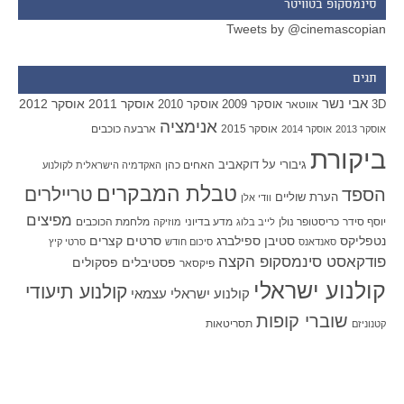
סינמסקופ בטוויטר
Tweets by @cinemascopian
תגים
אבי נשר
אוסקר 2011
אוסקר 2012
אוסקר 2009
אוסקר 2010
3D
אווטאר
אנימציה
אוסקר 2015
ארבעה כוכבים
אוסקר 2013
אוסקר 2014
ביקורת
גיבורי על
דוקאביב
האחים כהן
האקדמיה הישראלית לקולנוע
טבלת המבקרים
טריילרים
הספד
הערת שוליים
וודי אלן
מפיצים
יוסף סידר
כריסטופר נולן
מדע בדיוני
מלחמת הכוכבים
לייב בלוג
מוזיקה
סטיבן ספילברג
סרטים קצרים
נטפליקס
סאנדאנס
סיכום חודש
סרטי קיץ
פודקאסט סינמסקופ הקצה
פסטיבלים
פסקולים
פיקסאר
קולנוע ישראלי
קולנוע תיעודי
קולנוע ישראלי עצמאי
שוברי קופות
תסריטאות
קטנוניזם