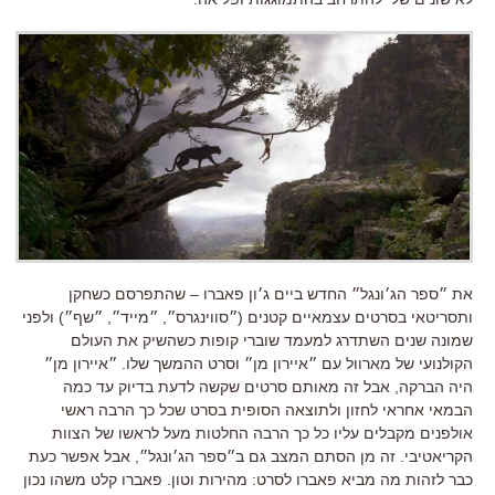
את ״ספר הג׳ונגל״ החדש ביים ג׳ון פאברו – שהתפרסם כשחקן
ותסריטאי בסרטים עצמאיים קטנים (״סווינגרס״, ״מייד״, ״שף״) ולפני
שמונה שנים השתדרג למעמד שוברי קופות כשהשיק את העולם
הקולנועי של מארוול עם ״איירון מן״ וסרט ההמשך שלו. ״איירון מן״
היה הברקה, אבל זה מאותם סרטים שקשה לדעת בדיוק עד כמה
הבמאי אחראי לחזון ולתוצאה הסופית בסרט שכל כך הרבה ראשי
אולפנים מקבלים עליו כל כך הרבה החלטות מעל לראשו של הצוות
הקריאטיבי. זה מן הסתם המצב גם ב״ספר הג׳ונגל״, אבל אפשר כעת
כבר לזהות מה מביא פאברו לסרט: מהירות וטון. פאברו קלט משהו נכון