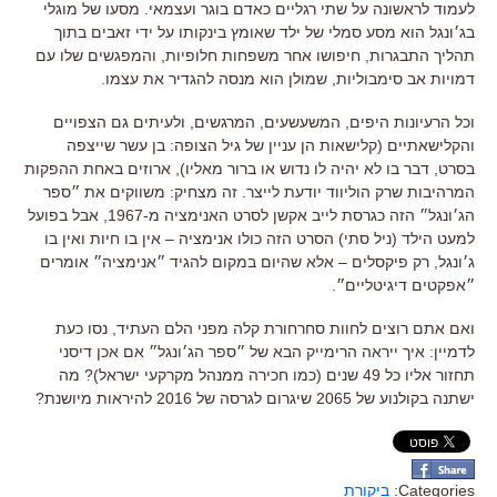
לעמוד לראשונה על שתי רגליים כאדם בוגר ועצמאי. מסעו של מוגלי
בג׳ונגל הוא מסע סמלי של ילד שאומץ בינקותו על ידי זאבים בתוך
תהליך התבגרות, חיפושו אחר משפחות חלופיות, והמפגשים שלו עם
דמויות אב סימבוליות, שמולן הוא מנסה להגדיר את עצמו.
וכל הרעיונות היפים, המשעשעים, המרגשים, ולעיתים גם הצפויים
והקלישאתיים (קלישאות הן עניין של גיל הצופה: בן עשר שייצפה
בסרט, דבר בו לא יהיה לו נדוש או ברור מאליו), ארוזים באחת ההפקות
המרהיבות שרק הוליווד יודעת לייצר. זה מצחיק: משווקים את ״ספר
הג׳ונגל״ הזה כגרסת לייב אקשן לסרט האנימציה מ-1967, אבל בפועל
למעט הילד (ניל סתי) הסרט הזה כולו אנימציה – אין בו חיות ואין בו
ג׳ונגל, רק פיקסלים – אלא שהיום במקום להגיד ״אנימציה״ אומרים
״אפקטים דיגיטליים״.
ואם אתם רוצים לחוות סחרחורת קלה מפני הלם העתיד, נסו כעת
לדמיין: איך ייראה הרימייק הבא של ״ספר הג׳ונגל״ אם אכן דיסני
תחזור אליו כל 49 שנים (כמו חכירה ממנהל מקרקעי ישראל)? מה
ישתנה בקולנוע של 2065 שיגרום לגרסה של 2016 להיראות מיושנת?
Categories:
ביקורת