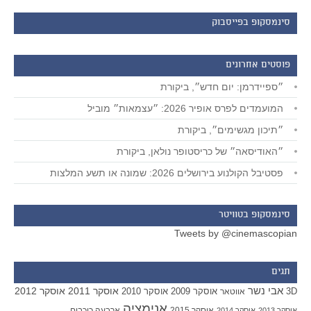
סינמסקופ בפייסבוק
פוסטים אחרונים
״ספיידרמן: יום חדש״, ביקורת
המועמדים לפרס אופיר 2026: ״עצמאות״ מוביל
״תיכון מגשימים״, ביקורת
״האודיסאה״ של כריסטופר נולאן, ביקורת
פסטיבל הקולנוע בירושלים 2026: שמונה או תשע המלצות
סינמסקופ בטוויטר
Tweets by @cinemascopian
תגים
אבי נשר
אוסקר 2011
אוסקר 2012
אוסקר 2009
אוסקר 2010
3D
אווטאר
אנימציה
אוסקר 2015
ארבעה כוכבים
אוסקר 2013
אוסקר 2014