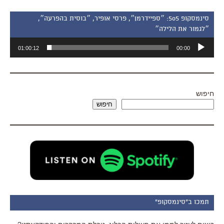
סינמסקופ 505: ״ספיידרמן״, פרסי אופיר, ״בוסית בהפרעה״,
״לגמור את הלילה״
נגן
01:00:12
00:00
אודיו
חיפוש
חיפוש
תמכו ב"סינמסקופ"