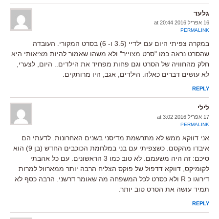
גלעד
16 אפריל 2016 at 20:44
PERMALINK
במקרה צפיתי היום עם ילדיי (3.5 ו- 6) בסרט המקורי. העובדה
שהסרט נראה כמו "סרט מצוייר" ולא משהו שאמור להיות מציאותי היא
חלק מהחוויה של הסרט וגם פחות מפחיד את הילדים.. היום, לצערי,
לא עושים דברים כאלה. הילדים, אגב, היו מרותקים.
REPLY
לילי
17 אפריל 2016 at 3:02
PERMALINK
אני דווקא ממש לא מתרשמת מדיסני בשנים האחרונות. לדעתי הם
איבדו מהקסם. כשצפיתי עם בני במלחמת הכוכבים החדש (בן 9) הוא
סיכם: זה היה משעמם. לא טוב כמו 3 הראשונים. עם כל אהבתי
לקומיקס, דווקא דדפול של פוקס הצליח הרבה יותר ממארוול למרות
דירוגו כ R ולא כסרט לכל המשפחה מה שאומר דרשני. הרבה כסף לא
תמיד עושה את הסרט טוב יותר.
REPLY