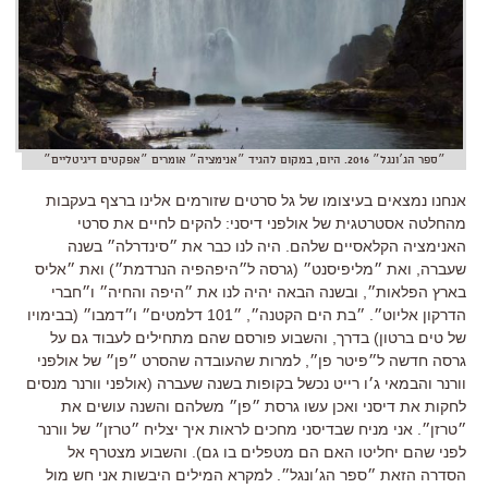
״ספר הג׳ונגל״ 2016. היום, במקום להגיד ״אנימציה״ אומרים ״אפקטים דיגיטליים״
אנחנו נמצאים בעיצומו של גל סרטים שזורמים אלינו ברצף בעקבות
מהחלטה אסטרטגית של אולפני דיסני: להקים לחיים את סרטי
האנימציה הקלאסיים שלהם. היה לנו כבר את ״סינדרלה״ בשנה
שעברה, ואת ״מליפיסנט״ (גרסה ל״היפהפיה הנרדמת״) ואת ״אליס
בארץ הפלאות״, ובשנה הבאה יהיה לנו את ״היפה והחיה״ ו״חברי
הדרקון אליוט״. ״בת הים הקטנה״, ״101 דלמטים״ ו״דמבו״ (בבימויו
של טים ברטון) בדרך, והשבוע פורסם שהם מתחילים לעבוד גם על
גרסה חדשה ל״פיטר פן״, למרות שהעובדה שהסרט ״פן״ של אולפני
וורנר והבמאי ג׳ו רייט נכשל בקופות בשנה שעברה (אולפני וורנר מנסים
לחקות את דיסני ואכן עשו גרסת ״פן״ משלהם והשנה עושים את
״טרזן״. אני מניח שבדיסני מחכים לראות איך יצליח ״טרזן״ של וורנר
לפני שהם יחליטו האם הם מטפלים בו גם). והשבוע מצטרף אל
הסדרה הזאת ״ספר הג׳ונגל״. למקרא המילים היבשות אני חש מול