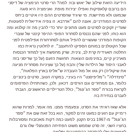
הידיעה הזאת שילוב של יאוש ובוז. למה? הרי סרטי הנימציה של דיסני
הם ברובם קלאסיקות ואפילו יצירות מופת. ואנימציה היא סוגה
שכמעט ולא מתיישנת. מי שיגיד שהסרטים ההם היו איטיים ביחס
לסרטים המודרניים, אענה להם ״אדרבא. זו צפיה אידיאלית לפעוטות,
שעדיין זקוקים לסרטים מעט מתונים יותר כדי להבין מה זה קולנוע ומה
הוא כוחו, לפני שהם נכנסים לסחרור הפופי ההיפר קינטי של שוברי
הקופות המודרני שעשויים להפיל אותם לסחרחורת אפילפטית לפני
שכל הקוטלנים במוחם הספיקו להתעצב״. זו לחלוטין נראית כמו
החלטה תאגידית קרת לב, צינית, שרק מחפשת איך למחזר הכנסות
מארכיון קיים, במינימום הוצאות. תחושת הזעם (על כך שדיסני בזה
לאבני היסוד של הילדות שלי) והבוז (על כך שציניות מסחרית מניעה
את שיקוליה) רק גאו אל מול העובדה ש״אליס בארץ הפלאות״,
״סינדרלה״ ו״מליפיסנט״ היו בעיניי, במקרה הטוב, סרטים בינוניים.
כלומר, גם ממחזרים וגם הורסים. דכאון. ולכן, כשהתחילו הפרסומים
לקראת בכורת ״ספר הג׳ונגל״, כולל הטריילרים הראשונים, הגבתי
לעברם בנחירת בוז.
אלא שאז ראיתי את הסרט, ונפעמתי ממנו. מה אומר, למרות שהוא
רימייק עם רגעים כמעט זהים למקור, הוא בכל זאת שם את ״ספר
הג׳ונגל״ מ-1967 בכיס הקטן. למעט כמה דקות מאכזבות ומסורבלות
בחציו השני, זה סרט שממש משוט הפתיחה הפנומנלי שלו גרם
לאישונים שלי להתרחב בהתמוגגות ופליאה.