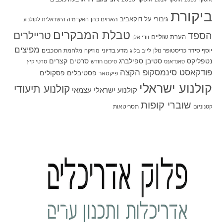
ביקורת
גיבורי על
דוקאביב
האחים כהן
האקדמיה הישראלית לקולנוע
טבלת המבקרים
טריילרים
הספד
הערת שוליים
וודי אלן
מפיצים
יוסף סידר
כריסטופר נולן
מדע בדיוני
מלחמת הכוכבים
לייב בלוג
מוזיקה
סטיבן ספילברג
סרטים קצרים
נטפליקס
סאנדאנס
סיכום חודש
סרטי קיץ
פודקאסט סינמסקופ הקצה
פסטיבלים
פסקולים
פיקסאר
קולנוע ישראלי
קולנוע תיעודי
קולנוע ישראלי עצמאי
שוברי קופות
תסריטאות
קטנוניזם