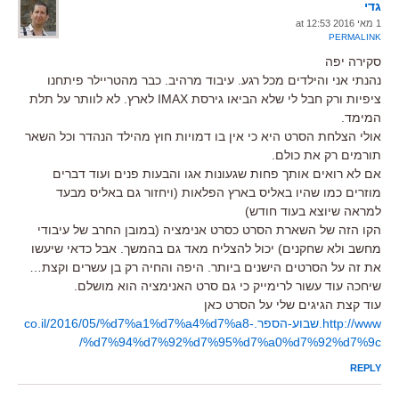
גדי
1 מאי 2016 at 12:53
PERMALINK
סקירה יפה
נהנתי אני והילדים מכל רגע. עיבוד מרהיב. כבר מהטריילר פיתחנו
ציפיות ורק חבל לי שלא הביאו גירסת IMAX לארץ. לא לוותר על תלת
המימד.
אולי הצלחת הסרט היא כי אין בו דמויות חוץ מהילד הנהדר וכל השאר
תורמים רק את כולם.
אם לא רואים אותך פחות שגעונות אגו והבעות פנים ועוד דברים
מוזרים כמו שהיו באליס בארץ הפלאות (ויחזור גם באליס מבעד
למראה שיוצא בעוד חודש)
הקו הזה של השארת הסרט כסרט אנימציה (במובן החרב של עיבודי
מחשב ולא שחקנים) יכול להצליח מאד גם בהמשך. אבל כדאי שיעשו
את זה על הסרטים הישנים ביותר. היפה והחיה רק בן עשרים וקצת…
שיחכה עוד עשור לרימייק כי גם סרט האנימציה הוא מושלם.
עוד קצת הגיגים שלי על הסרט כאן
http://www.שבוע-הספר.co.il/2016/05/%d7%a1%d7%a4%d7%a8-
%d7%94%d7%92%d7%95%d7%a0%d7%92%d7%9c/
REPLY