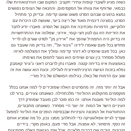
כשזה מגיע לשוברי קופות עתירי תקציב: המקום שבו הווירטואוזיות שלו
כבמאי, שדוחף את צוותו אל המקסימום, וההנאה של הצופים נפגשים
נמצא ברגעים שבהם הסרט פשוט שועט קדימה. ובדיוק כך מתחיל
הסרט, בסצינה דינמית מאוד של ריצה ביער, שעושה לנו היכרות עם
הלוקיישן, הדמויות ומכתיבה את הקצב של הסרט. פאברו יודע לחבר
את הזריזות הזו גם לטון חצי-קומי, אירוני, שמלווה את ההתרחשויות.
זה בדיוק היה התמהיל שהפך את ״איירון מן״ לסרט שגרם לנו לרייר
מחדש בכל פעם שאמרו לידינו ״גיבור-על״, וזה בדיוק מה שעובד גם
כאן: בכל פעם שהסרט לא דוהר קדימה ומוליך את המצלמה לאיזה
פעלול מסחרר בין עצים ושיחים הוא נעצר לתפוס את נשימתו
באמצעות איזו בדיחה קטנה. פאברו נתן לרוברט דאוני ג׳וניור קאמבק
נפלא בזכות הגישה הרצינית/אירונית לעלילה, וכעת הוא עושה את זה
שוב עם הדמות של באלו, בגילומו המושלם של ביל מוריי.
אבל זה יותר מזה. זה מהסרטים האלה שמזכירים לי למה אנחנו בכלל
מוקסמים מהקולנוע ההוליוודי מלכתחילה. כשאנחנו צעירים, ברור לנו
למה הוליווד מענגת אותנו: זה כמו סוכר לבן מעובד שמוזרק דרך
העיניים הישר אל המוח. זה יוצר היי מסחרר. כשאנחנו מתבגרים,
ההתוודעות אל המכונה והציניות שבבסיסה הופכים את הוליווד למפעל
שצריך לגייס אפולוגטיקה כדי להתלהב ממנו: נכון, כל מה שמניע אותם
זה כסף, מיסחור, לא אמנות, אבל מדי פעם, באופן מקרי, בידיים
הנכונות, קורים שם דברים פלאיים. אבל שתי הגישות האלה מחמיצות