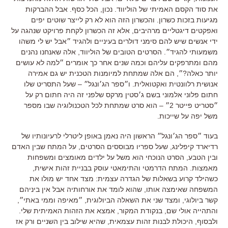
את סוד הקסם האמיתי של הוליווד. נכון, הכל כסף. אבל ההברקות
מגיעות בזכות כשרון. והכשרון הזה הוא לא רק לייצר שוטים יפים
ואפקטים דיגטליים מרהיבים, אלא זה הכשרון לקחת פרויקט שנהגה על
ידי אנשים שיש להם סימני דולרים בעיניים ולהגיד ״אבל יש לי משהו
משמעותי להגיד״. הסרטים הטובים של הוליווד, אלה שאנחנו נהנים
מהם ומתרפקים עליהם וכמה שנים אחר כך אומרים ״למה לא עושים
יותר כאלה?״, הם אלה שמתחת למיומנות הטכנית יש גם אמירה
אנושית רלוונטית ואקטואלית. ו״ספר הג׳ונגל״ – שעל התסריט שלו
חתום פלוני אלמוני בשם ג׳סטין מרקס שלפני זה היה חתום רק על
״סטריט פייטר 2״ – הוא סרט שמתחת לכל הטכנולוגיה שבו מספר
משל יפה על שייכות.
בעוד ״ספר הג׳ונגל״ הראשון היה נאמן באופן ליטרלי לרעיונותיו של
רדיארד קיפלינג, שעל ספריו מבוססים הסרטים, על המתח שבין האדם
ובין הטבע, הסרט הנוכחי הוא משל על ילדים מאומצים ומשפחות
מאמצות. המתח הדרמטי והתימאטי עוסק בבניית זהות אישית,
כשהילד קרוע בשאלות של הגדרה עצמית: מצד אחד יש מולו את
המשפחה שאימצה אותו, שהוא לומד את אורחותיה אבל אין ביניהם
קשר ביולוגי, ומצד שני את השאלה הביולוגית, ״מאיפה וממי באתי״,
והתהייה אולי שם, בנקודת המקור, אמצא את הזהות האמיתית שלי.
ולבסוף, היכולת לבנות זהות עצמאית, שהיא שילוב בין השניים ורק אז