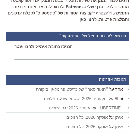
רוצים לעזור לממן את פעילות הבלוג, טבלת המבקרים והפודקאסט?
מוזמנים לבקר
בדף שלי ב-Patreon
ולבחור לכם את אחת מדרגות
התמיכה, ולהצטרף לקבוצות הסודיות של "סינמסקופ" לקבלת עדכונים
והמלצות פרטיות.
לחצו כאן
הירשמו לעדכוני המייל של ״סינמסקופ״
הכניסו כתובת אימייל ולחצו אנטר
תגובות אחרונות
אחד
על
״האודיסאה״ של כריסטופר נולאן, ביקורת
Shai
על
דוקאביב 2026: שש או שבע המלצות
_LiBERTiNE_
על
אוסקר 2026: כל הזוכים
איתן
על
אוסקר 2026: כל הזוכים
איתן
על
אוסקר 2026: כל הזוכים