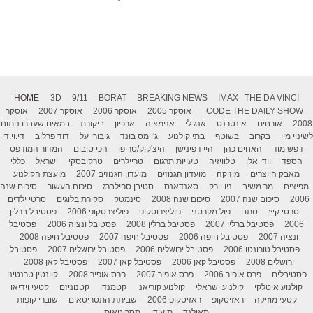
HOME
3D
9/11
BORAT
BREAKING NEWS
IMAX
THE DA VINCI
THE DAILY SHOW
CODE
אוסקר 2005
אוסקר 2006
אוסקר 2007
אוסקר
2008
אורחים
אינטרנט
אנג לי
אנימציה
ארכיון
ביקורת
במאים שעברו ניתוח
לשינוי מין
בקרוב
בשוטף
בתי קולנוע
ג'יימס בונד
גיבורי על
דוד פרלוב
די.וי.די
דפש מוד
האחים כהן
היי דפינישן
היצ'קוק/טריפו
הכי טובים
המדור המודפס
הספד
וודי אלן
טלוויזיה
טעויות תרגום
טריילרים
טרקובסקי
ישראל
כללי
מאבק היוצרים
מוזיקה
מועדון הגנוזים
מועדון הגנוזים 2007
מועצת הקולנוע
מפיצים
מר משיב
ניו יורק
סאנדאנס
סטיבן ספילברג
סיכום העשור
סיכום שנה
2006
סיכום שנה 2007
סיכום שנה 2008
סינמטק
סקירת בלוגים
סרטי ילדים
סרטי קיץ
סתם
פול מקרטני
פוליצרוסקופ
פוליצרסקופ 2006
פסטיבל ברלין
2006
פסטיבל ברלין 2007
פסטיבל ברלין 2008
פסטיבל ונציה 2006
פסטיבל
ונציה 2007
פסטיבל חיפה 2006
פסטיבל חיפה 2007
פסטיבל חיפה 2008
פסטיבל טורונטו 2006
פסטיבל ירושלים 2006
פסטיבל ירושלים 2007
פסטיבל
ירושלים 2008
פסטיבל קאן 2006
פסטיבל קאן 2007
פסטיבל קאן 2008
פסטיבלים
פרס אופיר 2006
פרס אופיר 2007
פרס אופיר 2008
קוונטין טרנטינו
קולנוע איטלקי
קולנוע ישראלי
קולנוע קוריאני
קטמנדו
קטנוניזם
קטעי וידיאו
קטעי מוזיקה
ראזיסקופ
ראזיסקופ 2006
שביתת התסריטאים
שוברי קופות
תאילנד
תיעודי
תסריטאות