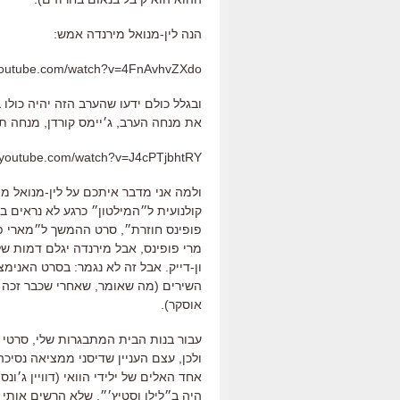
הנה לין-מנואל מירנדה אמש:
.youtube.com/watch?v=4FnAvhvZXdo
ובגלל כולם ידעו שהערב הזה יהיה כול
את מנחה הערב, ג׳יימס קורדן, מנחה תוכ
.youtube.com/watch?v=J4cPTjbhtRY
ולמה אני מדבר איתכם על לין-מנואל מי
קולנועית ל״המילטון״ כרגע לא נראים 
פופינס חוזרת״, סרט ההמשך ל״מארי פו
מרי פופינס, אבל מירנדה יגלם דמות 
ון-דייק. אבל זה לא נגמר: בסרט האנימ
השירים (מה שאומר, שאחרי שכבר זכה בט
אוסקר).
עבור בנות הבית המתבגרות שלי, סרטי הנס
ולכן, עצם העניין שדיסני ממציאה נסיכ
אחד האלים של ילידי הוואי (דוויין ג׳ו
היה ב״לילו וסטיץ׳״, שלא הרשים אותי (