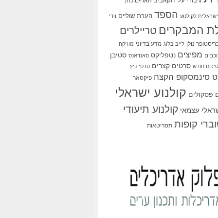
גיבורי על
דוקאביב
האחים כהן
הספד
הערת שוליים
שראלית לקולנוע
וודי
ת המבקרים
טריילרים
ריסטופר נולן
מדע בדיוני
לייב בלוג
מוזיקה
מפיצים
סטיבן
נטפליקס
כבים
סאנדאנס
סרטים קצרים
יכום חודש
סרטי קיץ
 סינמסקופ הקצה
פיקסאר
קולנוע ישראלי
פסקולים
קולנוע תיעודי
שראלי עצמאי
ברי קופות
תסריטאות