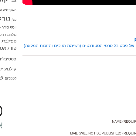
האקדמיה הי
טבל
אלן
יוסף סידר
כ
מלחמת הכו
ן
ספילברג
ס
 של פסטיבל סרטי הסטודנטים (רשימת הזוכים והזוכות המלאה)
פודקאסט
פסטיבלים
קולנוע י
שו
קטנוניזם
NAME (REQUI
MAIL (WILL NOT BE PUBLISHED) (REQUI