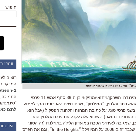
חיפוש
תמכו ב"
רוצים לעז
המבקרים 
נה״. אריאל או טיאנה או פוקהונטס?
ב-Patreon
התמיכה, 
אנחנו צריכים לשנן את השם לין-מנואל מירנדה. השחקן/מחזאי/מוזיקאי בן ה-36 סחף אמש 11 פרסי
"סינמסקופ
הוא כתב והלחין, ״המילטון״, שבחודשים האחרונים הפך לאירוע
לחצו כאן
 בשני פרסי טוני, על כתיבת המחזה והלחנת הפסקול (אבל הוא
האחרים בהצגה). כשהוא עלה לקבל את פרס המלחין הוא
, שמגיבה לאירועי הטבח במועדון הלילה באורלנדו (זה הטוני
הירשמו 
השני שהוא זוכה בקטגוריה הזאת, אחרי שכבר זה ב-2008 על המיוזיקל ״In the Heights״, וגם את הפרס