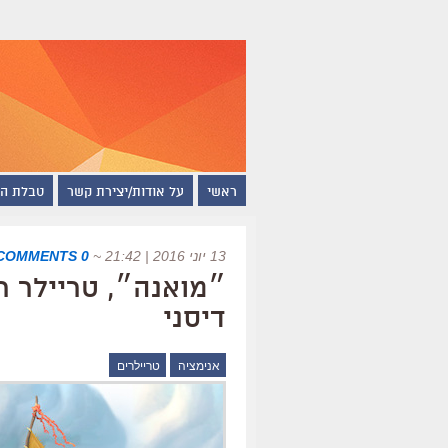
ראשי
על אודות/יצירת קשר
טבלת ה
13 יוני 2016 | 21:42
~
0 COMMENTS
״מואנה״, טריילר 
דיסני
אנימציה
טריילרים