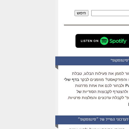
להגביר
או
חיפוש
להנמיך
עוצמת
שמע.
סינמסקופ"
ור לממן את פעילות הבלוג, טבלת
והפודקאסט? מוזמנים לבקר
בדף שלי
ולבחור לכם את אחת מדרגות
ולהצטרף לקבוצות הסודיות של
" לקבלת עדכונים והמלצות פרטיות.
לעדכוני המייל של ״סינמסקופ״