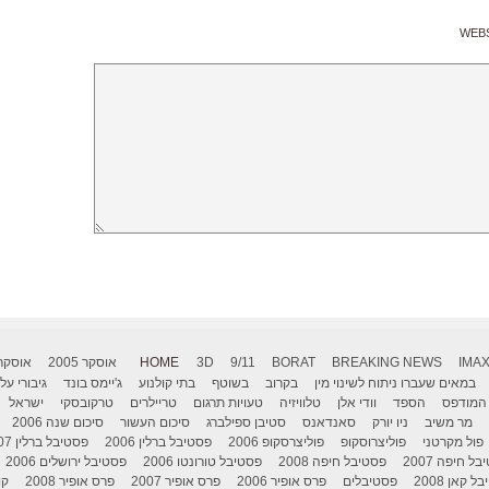
WEB
IMA
BREAKING NEWS
BORAT
9/11
3D
HOME
אוסקר 2005
אוסקר 006
במאים שעברו ניתוח לשינוי מין
בקרוב
בשוטף
בתי קולנוע
ג'יימס בונד
גיבורי על
המודפס
הספד
וודי אלן
טלוויזיה
טעויות תרגום
טריילרים
טרקובסקי
ישראל
מר משיב
ניו יורק
סאנדאנס
סטיבן ספילברג
סיכום העשור
סיכום שנה 2006
פול מקרטני
פוליצרוסקופ
פוליצרסקופ 2006
פסטיבל ברלין 2006
פסטיבל ברלין 2007
ל חיפה 2007
פסטיבל חיפה 2008
פסטיבל טורונטו 2006
פסטיבל ירושלים 2006
 קאן 2008
פסטיבלים
פרס אופיר 2006
פרס אופיר 2007
פרס אופיר 2008
קו