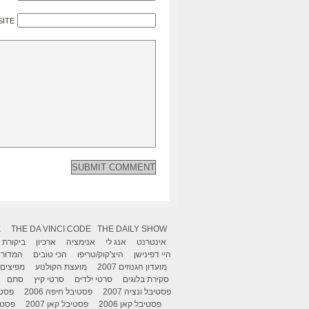
SITE
X
THE DA VINCI CODE
THE DAILY SHOW
אינטרנט
אנג לי
אנימציה
ארכיון
ביקורת
היי דפינישן
היצ'קוק/טריפו
הכי טובים
המדור 
מועדון הגנוזים 2007
מועצת הקולנוע
מפיצים
סקירת בלוגים
סרטי ילדים
סרטי קיץ
סתם
פסטיבל ונציה 2007
פסטיבל חיפה 2006
פסטיב
פסטיבל קאן 2006
פסטיבל קאן 2007
פסטיבל