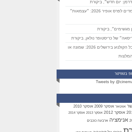
רמן: יום חדש״, ביקורת
המועמדים לפרס אופיר 2026: ״עצמאות״
 מגשימים״, ביקורת
סאה״ של כריסטופר נולאן, ביקורת
פסטיבל הקולנוע בירושלים 2026: שמונה או
מלצות
פ בטוויטר
Tweets by @cinem
שר
אוסקר 2009
אוסקר 2010
אווטאר
אוסקר 2012
אוסקר 2013
אוסקר 2014
אנימציה
ארבעה כוכבים
רת