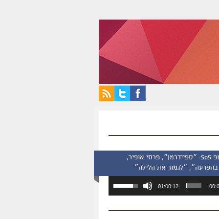
סינמסקופ 505: ״ספיידרמן״, פרסי אופיר,
בהפרעה״, ״לגמור את הלילה״
השתמש
01:00:12
00:
במקש
למעלה/למטה
כדי