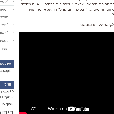
״ספייד
ד הם חתומים על ״אלאדין״ ו״בת הים הקטנה״, שניים מסרטי
ני הם חתומים על ״הנסיכה והצרפדע״ החלש. אז מה תהיה
?
מוביל
לקראת עלייתו בנובמבר:
״תיכון
״האודי
תשע ה
סינמסקו
ascopian
תגים
אבי נ
3D
אוסקר 2011
אוסקר 2015
ביקו