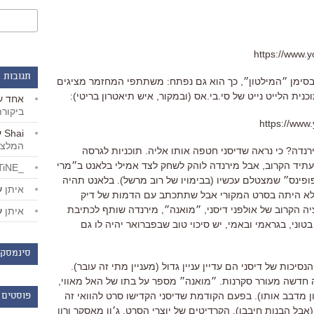
https://www
תגובות 
ו בסימן ״המילטון״, כך הוא גם נפתח: משתתפי המחזמר מציגים
נית הלייט נייט של סי.בי.אס (ובמקור, איש תיאטרון בריטי):
אחד
ע
ביקור
https://www
Shai
ע
המלצו
רנדה? כי נראה שדיסני חטפה אותו אליה. תוכניות לגרסה
בעתיד הקרוב, אבל מירנדה לוהק לשחק לצד אמילי בלאנט ב״מרי
_LiBERTiNE_
פינס״ שמצטלם עכשיו (בבימויו של רוב מרשל). בלאנט תהיה
איתן
ע
שלא היתה בסרט המקורי אבל שתתכתב עם הדמות של דיק
ציה הקרוב של אולפני דיסני, ״מואנה״, מירנדה שותף לכתיבת
איתן
ע
וני, בגראמי ובאמי, יש סיכוי טוב שבפברואר יהיה לו גם
סינמסקו
יכות של דיסני הם עדיין עניין גדול (מעניין מתי זה עובר).
ה חדשה מעורר סקרנות. ״מואנה״ מספר על בתו של האל מאווי,
נסון מדבב אותו). בפעם הקודמת שדיסני הקדישו סרט להוואי זה
פוסטים 
אבל הבנות חיבבו). הקרדיטים של יוצרי הסרט, ג׳ון מאסקר ורון