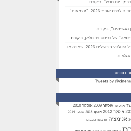
רמן: יום חדש״, ביקורת
המועמדים לפרס אופיר 2026: ״עצמאות״
 מגשימים״, ביקורת
סאה״ של כריסטופר נולאן, ביקורת
פסטיבל הקולנוע בירושלים 2026: שמונה או
מלצות
פ בטוויטר
Tweets by @cinem
שר
אוסקר 2009
אוסקר 2010
אווטאר
אוסקר 2012
אוסקר 2013
אוסקר 2014
אנימציה
ארבעה כוכבים
רת