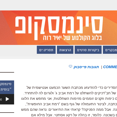
מבקרים
ביקורות סרטים
הרצאות
תסריט.ים
|
תגובות פייסבוק
ע הסדירים כדי להזדעזע מכתבת השער הכמעט אנטישמית של
״בוסית 
 של חב"דניקים להשתלט על רמת אביב ג' ולגרום לה להתחרד.
נגן
ם כיפות וזקנים זוממים מזימות השתלטות, אני מחפש את הלוגו
00
אודיו
הכתבה, לצינור התעמולה של גוף בשם "רמת אביב החופשית",
ונה. אבל ממה הפניקה? קראתי את התיאורים: נראה שהם ממש
שכונה. כלומר, זו בהלה על רקע אסתטי. אבל מילא אם