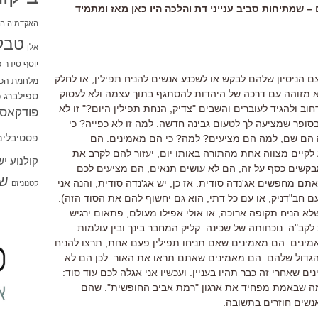
 שמתיחות סביב ענייני דת והלכה היו כאן מאז ומתמיד
האקדמיה הי
טבל
אלן
יוסף סידר
כ
 הניסיון שלהם לבקש או לשכנע אנשים להניח תפילין, או לחלק
מלחמת הכו
 מזוהה עם דרכה של היהדות להסתגף בתוך עצמה ולא לעסוק
ספילברג
ס
חוב ולהגיד לעוברים והשבים "צדיק, הנחת תפילין היום?" זו לא
פודקאסט
סופר שמציעה לך לטעום גבינה חדשה. למה זו לא כפייה? כי
פסטיבלים
ה הם שם, למה הם מציעים? למה? כי הם מאמינים. הם
 לקיים מצווה אחת מהתורה באותו יום, יעזור להם לקרב את
קולנוע י
בקשים כסף על זה, הם לא עושים תנאים, הם מציעים לכם
שו
תם מחפשים אג'נדה סודית. אז כן, יש אג'נדה סודית, והנה אני
קטנוניזם
ם חב"דניק, או עם כל דתי, הוא גם יחשוף להם את הסוד הזה):
לא הניח תקופה ארוכה, או אולי אפילו מעולם, פתאום ירגיש
קב"ה. נוכחותה של שכינה. קליק המחבר בינך ובין עולמות
אמינים. הם מאמינים שאם תניחו תפילין פעם אחת, תרצו להניח
ד הגדול שלהם. הם מאמינים שאתם תראו את האור. לכן הם לא
ים שאחרי זה כבר תהיו בעניין. ועכשיו אני אגלה לכם עוד סוד:
מה שבאמת מפחיד את ארגון "רמת אביב החופשית". שהם
אנשים חוזרים בתשובה.