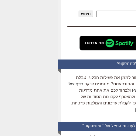
להגביר
או
חיפוש
להנמיך
עוצמת
שמע.
סינמסקופ"
ור לממן את פעילות הבלוג, טבלת
והפודקאסט? מוזמנים לבקר
בדף שלי
ולבחור לכם את אחת מדרגות
ולהצטרף לקבוצות הסודיות של
" לקבלת עדכונים והמלצות פרטיות.
לעדכוני המייל של ״סינמסקופ״