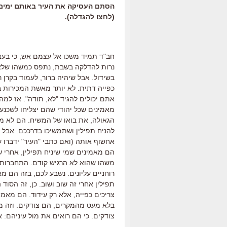
הסתם העסיקה את העיר באותם ימים –
(לחצו להגדלה).
חב"ד תמיד משכו אל עצמם אש, כי בעצם
נרות להדלקה בשבת, נתפס כמשהו שלא
בשידול. אבל שיהיה ברור, לעמוד בקרן ר
כפייה דתית. לא יותר מאשת המכירות ב
אתם יכולים להגיד "לא, תודה". אז למ
מאמינים שכל יהודי שהם יצליחו לשכנע
הגאולה, את בואו של המשיח. הם לא מ
להניח תפילין ושתמשיכו בדרככם. אבל א
אחשוף אותה (ואם כתבי "העיר" ידברו ע
הם מאמינים שמי שיניח תפילין, אחרי ש
משהו שהוא לא הרגיש קודם. התחברות ל
רוחניים עליונים. נשבע לכם, בזה הם מ
תפילין אחרי זה שוב ושוב. כן, זה הסו
צריכים כפייה, אלא רק עידוד. הם מאמינ
בלא מעט מהמקרים, הם צודקים. וזה 
צודקים. כי הם רואים את מול עיניהם: 