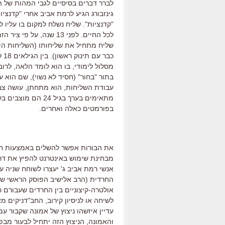
לברר דברים בסיסיים לגבי המהות של ה
גינזבורג הגיע לרמת אביב אחרי "קדנציות
"קדנציות". שליח נשלח למקום בו עליו ל
שליח מתחיל את שליחותו (השליחות היא 
מסלול לימודי, בו הוא לומד הלאה, לרוב
בתור "בחור" (חסיד לא נשוי), שם הוא ע
עבודת השליחות, הוא מתחתן, עושה צבא
בפורמטים כאלה ואחרים.
את הבורות אפשר להשלים באמצעות חיפ
מבחינת שימוש באינטרנט להפיץ את דרכ
אנשי רמת אביב ג' יעצרו לשוחח שניה 
החרדית (הרב אלישיב הפוסק הראשי של 
אולטרה-קיצוניים בין החרדים שעבורם כ
לשיחה או לניסיון קירוב, החב"דניקים
עדיין איזשהו ניצוץ של אמונה שקבור 
והאמונה, הניצוץ הזה יתחיל לבעור מבפ