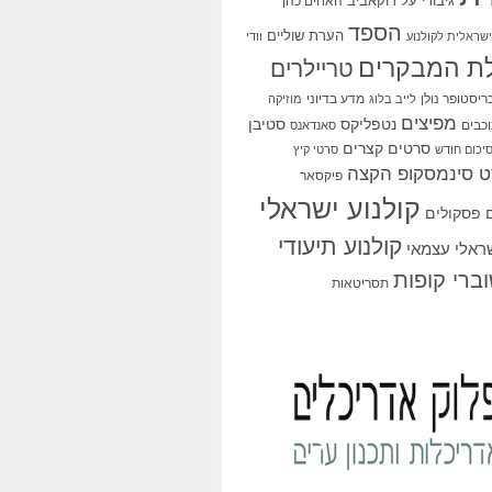
גיבורי על
דוקאביב
האחים כהן
הספד
הערת שוליים
שראלית לקולנוע
וודי
ת המבקרים
טריילרים
ריסטופר נולן
מדע בדיוני
לייב בלוג
מוזיקה
מפיצים
סטיבן
נטפליקס
כבים
סאנדאנס
סרטים קצרים
יכום חודש
סרטי קיץ
 סינמסקופ הקצה
פיקסאר
קולנוע ישראלי
פסקולים
קולנוע תיעודי
שראלי עצמאי
ברי קופות
תסריטאות