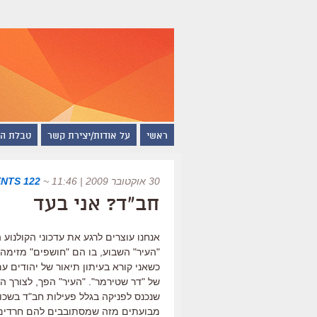
ראשי
על אודות/יצירת קשר
טבלת ה
30 אוקטובר 2009 | 11:46
~
122 COMMENTS
חב"ד? אני בעד
אנחנו עוצרים לרגע את עדכוני הקולנו
"העיר" השבוע, בו הם "חושפים" מזימה
כשאני קורא בעיתון תיאור של יהודים ע
של "דר שטירמר". "העיר" הפך, לצורך 
שנכנס לפניקה בגלל פעילות חב"ד בשכ
מבועתים מזה שמסתובבים להם חרדים ב