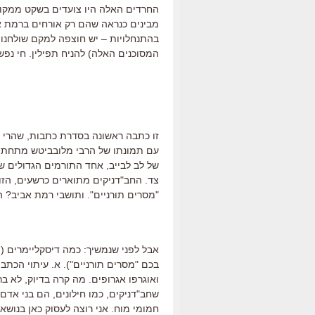
החרדים האלה היו צועדים בשקט ממקום
מבינים כנראה שהם רק אורחים ברמת א
בהתנחלויות – יש חוצפה למקם שולחנות 
המסוכנים האלה) להניח תפילין. חי נפשי
זו כתבה ראשונה בסדרת כתבות, שהרי 
עם תמונתו של הרבי מלובביטש מתחת לק
של לב לבייב, אחד התורמים הגדולים 
צד. החב"דניקים מתוארים כרשעים, הזו
"מסרים תורניים". ותושבי רמת אביב? 
אבל לפני שנמשיך: כמה דיסקליימרים (מ
בכם "מסרים תורניים"). א. עיתוי הכתב
ואוגרפו אגרופים. מה קרה בדיוק, לא ב
שחב"דניקים, כמו חילונים, הם בני אדם.
חמומי מוח. אני רוצה לעסוק כאן בנושא