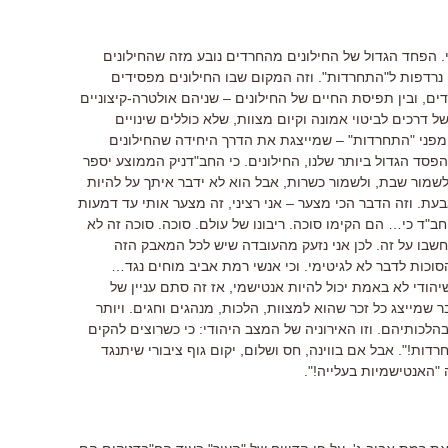
הפחד הגדול של החילונים מהחרדים נובע מזה שהחילונים
נרדפות ל"התחרדות". וזה המקום שבו החילונים מפסידים
ים, ובין תפיסת החיים של החילונים – שניהם אולטרה-קיצוניים
 דרכים לביטוי אמונה וקיום מצוות, שלא כוללים שינויים
מפני "התחרדות" – שמייצגת את הדרך היחידה שהחילונים
פסד הגדול ביותר שלנו, החילונים. כי החב"דניק הממוצע יספר
לשמור שבת, ולשמור כשרות, אבל הוא לא ידבר איתך על להיות
ת. וזה הדבר הכי מצער – אני רציני, זה מצער אותי עד דמעות
ב"ד כי… הם הקימו סוכה. ריבונו של עולם. סוכה. סוכה זה לא
! תחשבו על זה. לכן אני נזעק מהעובדה שיש לכל המאבק הזה
וכות לדבר לא לגיטימי. וכי אנשי רמת אביב מוחים נגד…
ודי לא באמת יכול להיות אנטישמי, אז זה סתם עניין של
שמייצג כל זכר שהוא למצוות, הלכות, מנהגים וחגים. ויותר
הלכותיהם. וזו האירוניה של המצב היהודי: כי כשרוצים להקים
ות!". אבל אם בווינה, חס ושלום, יקום גוף ציבורי שיתנגד
"האנטישמיות בעלייה!".