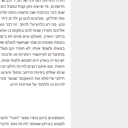
חזרה למזימה הגדולה של חב"ד לכבוש את
הרשעים, מי שיוצא כאן קצת טמבל הם ת
שום דבר בכתבה שבו מישהו כופה עליכם
ואל תדליקו. מציעים לכם גן ילדים דתי
נכון. מה רע בלהציע? להפך, זה דבר טו
אליהם ותגידו שנוח לכם במקום בו אתם
ברחבי הארץ, מעולם איש מהם לא ביקש
באמת מאמינים שמי שנחשף לעולם של ר
בצאתו ולשמר אותו. לא תמיד הם מצליח
מתחברים לאיזושהי רוחניות או תרבות
יש כפייה בארץ היא לנטוש ולזנוח אותו
הזאת, אם אתם רוצים להיות חילוניים 
שימו שולחן בפינת הרחוב ממול והציעו ל
חילוני ש"ימלא את הוואקום" שנוצר מהיע
להיות בו וללמוד על אורחות חיינו.
האמצעים בהם בחרו אנשי "העיר" להצי
למצוא בעיתון שאמור להיות נאור וליברל