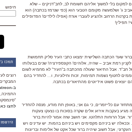
 למקום בלי למשוך אליהם תשומת לב, לחב"דניקים – שלא
חיפוש
ביב ג' ושלמעשה מקומם הטבעי הוא (כפי שנרמז בכתבה) הוא
בקרנות הרחוב ולהציע לעוברי אורח (אפילו לילדים! הפדופילים
! תפילין!
ברור שעד הכתבה השלישית ימצאו כתבי העיר סליק תחמושת
תמכו ב"
ניון רמת אביב – שהיה, אלוהים! הקונספירציה! שנים בבעלותו
של חב"ד. אבל התיאור שעולה מהכתבה ב"העיר" לא מחמיא לשום
רוצים לעז
ממים לחטוף נשמות תמימות, זכות וחילוניות, ו… להחדיר בהם
המבקרים 
הם יוצאים פשוט אידיוטים מהתיאורים בכתבה.
ב-Patreon
התמיכה, 
"סינמסקופ
תחזר עם כלייזמרים, כי גם אני, באופן תת מודע, מנסה להחדיר
לחצו כאן
ה מגיע בעקבות אירוע אלים שקרה בסוכות בו נצעקו צעקות
רור. אבל הרוחות התלהטו. אני חושב שזה אמור להיות ברור
הירשמו 
 וככאלה יש ביניהם מקסימים ויש ביניהם בהמות. יש עדינים ויש
 העקרוני, אבל חשוב שיהיה ברור שכל אקט של אלימות ובריונות