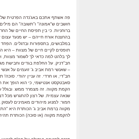
פה אשתף אתכם באג'נדה הפרטית שלי. 
חושבים ש"אמונה" ו"תשובה" הם מילים 
ברוחניות. כי בין תפיסת החיים של החרד
בהחצנת אורח חייהם – יש מנעד עצום של
במלבושים, בתספורות ובדגלים. הפחד 
תופסים לקיים חיים של מצוות – היא הה
לך בלהט למה כדאי לך לשמור מצוות, ו
חב"דניק. על החלפת בגדים וחבישת מגבע
– שאנשי רמת אביב ג' זועמים על אנשי ח
חב"די, או חרדי. זה עניין יהודי. סוכה
סאבטקסט אנטישמי, כי הוא הופך את הס
הקמת מקווה. זה מצמרר ממש. ובגלל שיה
שנאה עצמית. של רצון להתגרש מכל דבר 
חמור: למנוע מיהודים מאמינים לעסוק ב
מקווה ברמת אביב ג' הכותרת היא "התחרד
להקמת מקווה (או סוכה) הכותרת תהיה 