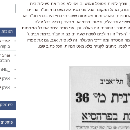
וצריך להיות מטופל ונענש. ב. אני לא מכיר את פעילות בית
נזבורג, מנהל המקום. אבל אני מכיר לא מעט בתי חב"ד אחרים
רוחניות, האנושיות והמשמחות שעברתי בחיי היו בבתי חב"ד. אני
ני עובד עליו, ובאופן פרטי אני מתעניין בכלל בכל עולם
ה מחבריי הטובים הם כאלה. וכן, אני מכיר היטב את כל המזימות
תגובות 
 "העיר" היו הולכים לשבת שעתיים בבית חב"ד ברמת אביב ג'
ב מה המטרה ומה דרכי הפעולה. זה לא סוד. אגב, גם את ספריו
אחד
ע
ביקור
לפניו, ניתנים לקנייה בלא מעט חנויות. הכל כתוב שם.
Shai
ע
המלצו
_LiBERTiNE_
איתן
ע
איתן
ע
סינמסקו
פוסטים 