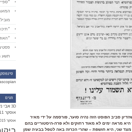
״ספייד
מוביל
״תיכון
״האודי
תשע ה
סינמסקו
ascopian
תגים
אבי נ
3D
אוסקר 2011
דיון סביב הפוסט הזה נהיה סוער, פורסמה על ידי מאיר
אוסקר 2015
ביב ב-1923. מצד אחד היא מראה ימים לא מאוד רחוקים ולא פרה-היסטוריים בהם
ביקו
מצד שני, היא חושפת – שהרי הכרזה באה לטפל בבעיה שמן