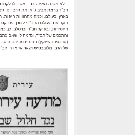
– לא משנה מאיזה צד – אסור לו לקרות, 
חב"ד ברמת אביב ג' או את הרב יוסי גי
בארץ ובעולם, וכמה מהחוויות היפות, ה
חוקר את העולם החב"די לצורך פרויקט שא
החסידות, ובעיקר חב"ד וברסלב. כן, כמ
והתככים של חב"ד. ונדמה לי שאם כתבי
(או בגינת שינקין) הם היו מבינים היט
של הרבי מלובבטיש ושאר אדמו"רי חב"ד 