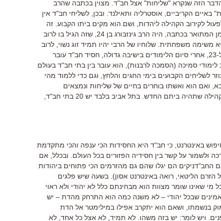
דבר הזה שנקרא "שליחות" אצל חב"ד. מצוין בכתבה שהרב
" באיים הקריביים, אוסטרליה ותאילנד. ובכן, לשליחי חב"ד אין
פעול לקירוב הקהילה ליהדות, ושם הוא מקים ביתו הקבוע. זה
לכל החיים. לפני 13 שנה, על פי ציר הזמן המתואר בכתבה, היה הרב גינזבורג בן 24, שזה הגיל בו לרוב
משימה משפחתית. שלוחיו של הרבי יהיו תמיד זוג נשוי, לרוב
כבר עם תינוק ראשון). בין הגילאים 18 ל-23, אחרי סיום הלימודים בישיבה גדולה, חסיד חב"ד עובר
 לימודי סמיכה (הסמכה לרבנות), הוא עובר בין בתי חב"ד בעולם
וזר לשליחים הקבועים בימי החגים והלחץ, וגם כדי ללמוד מהי
, ואם הוא ואשתו בוחרים בחיים של שליחות ונמצאים
מתאימים בערך בגיל 24 הם מוצבים בקהילה שתהיה ביתם החדש. בתל אביב בלבד יש 20 בתי חב"ד,
וש באינטרנט, כי חב"ד היא החסידות הכי ענפה והכי מתקדמת
ה ולשמור על קשר בין חסידיה הפזורים בכל העולם. ובכלל, אם
עם החב"דניקים הם יגלו שהם גם מהזרמים הכי פתוחים ביהודות
הזרם הליטאי, רואה באינטרנט אסון). בשעה שיש פלגים
ל מי שאינו שומר מצוות הוא מבחינתם כלל לא יהודי ולא ראוי
 מאמינים שבכל יהודי – לא משנה כמה הוא התרחק מהדת – יש
עמוק בנשמתו, ושאם הוא יתקרב אפילו במילימטר אל הדת
נים. ויש לומר: יש בזה משהו. לא תמיד, לא אצל כל אחד, לא