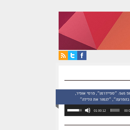
סינמסקופ 505: ״ספיידרמן״, פרסי אופיר,
בהפרעה״, ״לגמור את הלילה״
השתמש
01:00:12
00:
במקש
למעלה/למטה
כדי