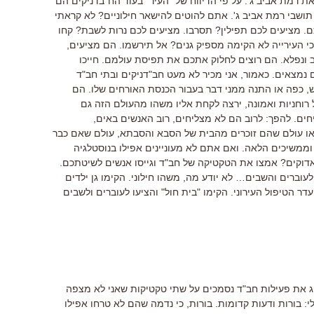
 רמת אביב ג'. על פי הדיווח של "העיר" בעוד הח"בדניקים הם
ושבי רמת אביב ג'. אתם להוטים להישאר חילוניים? לא קראתי
. מציעים לכם תפילין? תסרבו. מציעים לכם נרות לשבת? קחו
 כי העירייה לא הקימה מספיק גנים? אל תירשמו. הם מציעים,
ב ונפלא. הם רוצים לחלוק אתכם את תפיסת עולמם. חייכו
 נמצאים. כאמור, אני מכיר לא מעט חב"דניקים ובתי חב"ד
, כפה או התנה ממני דבר בעבור הכנסת האורחים שלו. הם
וחניות ואמונה, ירצה לקחת אליו משהו מהעולם הזה גם
ים. להפך: לרוב הם לא מצליחים, רוב האנשים באים,
 או עולם שהם זוכרים מהבית של הסבא והסבתא, עולם שאם כבר
, וממשיכים הלאה. ואם אתם לא מעוניינים אפילו בנוסטלגיה
אדוקים? אמצו את הטקטיקה של חב"ד וגייסו אנשים לשיטתכם.
עוברים והשבים… לא יודע מה, משהו חילוני. הקימו גן ילדים
דר הטיפול העירוני. הקימו "בית חול" והציעו לעוברים ולשבים
ג את פעילות חב"ד נסמכים על שתי טקטיקות שאני לא מצפה
י: בורות ודעות קדומות. בורות, כי נדמה שהם לא טרחו אפילו