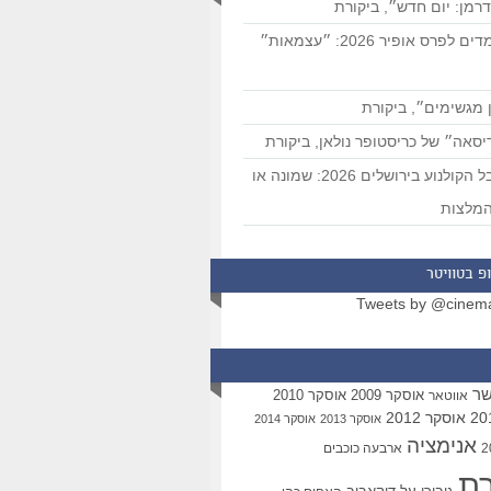
רמן: יום חדש״, ביקורת
המועמדים לפרס אופיר 2026: ״עצמאות״
 מגשימים״, ביקורת
סאה״ של כריסטופר נולאן, ביקורת
פסטיבל הקולנוע בירושלים 2026: שמונה או
מלצות
פ בטוויטר
Tweets by @cinem
שר
אוסקר 2009
אוסקר 2010
אווטאר
אוסקר 2012
אוסקר 2013
אוסקר 2014
אנימציה
ארבעה כוכבים
רת