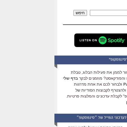
להגביר
או
חיפוש
להנמיך
עוצמת
שמע.
סינמסקופ"
ור לממן את פעילות הבלוג, טבלת
והפודקאסט? מוזמנים לבקר
בדף שלי
ולבחור לכם את אחת מדרגות
ולהצטרף לקבוצות הסודיות של
" לקבלת עדכונים והמלצות פרטיות.
לעדכוני המייל של ״סינמסקופ״