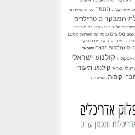
גיבורי על
דוקאביב
האחים כהן
הספד
הערת שוליים
שראלית לקולנוע
וודי
ת המבקרים
טריילרים
ריסטופר נולן
מדע בדיוני
לייב בלוג
מוזיקה
מפיצים
סטיבן
נטפליקס
כבים
סאנדאנס
סרטים קצרים
יכום חודש
סרטי קיץ
 סינמסקופ הקצה
פיקסאר
קולנוע ישראלי
פסקולים
קולנוע תיעודי
שראלי עצמאי
ברי קופות
תסריטאות