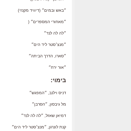
״באש ובמים״ (דיוויד מקנזי)
״מאחורי המספרים״ (
״לה לה לנד״
״מנצ׳סטר ליד הים״
״סארו, הדרך הביתה״
״אור ירח״
בימוי:
דניס וילנב, ״המפגש״
מל גיבסון, ״הסרבן״
דמיאן שאזל, ״לה לה לנד״
קנת לונרגן, ״מנצ׳סטר ליד הים״