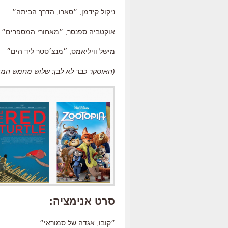
ניקול קידמן, ״סארו, הדרך הביתה״
אוקטביה ספנסר, ״מאחורי המספרים״
מישל וויליאמס, ״מנצ׳סטר ליד הים״
(האוסקר כבר לא לבן: שלוש מחמש המוע
סרט אנימציה:
״קובו, אגדה של סמוראי״