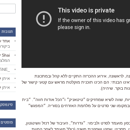
תגובות 
אחד
ע
ביקור
Shai
ע
המלצו
_LiBERTiNE_
ה, לראשונה, אירוע ההכרזה התקיים ללא קהל ובמתכונת
איתן
ע
אינו הבנתי: הם הכינו תוכנית מוקלטת מראש עם קטעי קישור של
איתן
ע
ות בוקר. שיהיה).
לה לה לנד״ עם 14 מועמדויות, שווה לשיא שמחזיקים ״טיטאניק״ ו״הכל אודות חווה״. ״בית
סינמסקו
במקומו שני סרטים על מלחמת האזרחים בסוריה. ״המפגש״
פוסטים 
 מועמד לסרט ולבימוי. ״גדרות״, העיבוד של דנזל וושינגטון,
ט, תסריט, שחקן ושחקנית משנה (כולל מועמד לאחר המוות