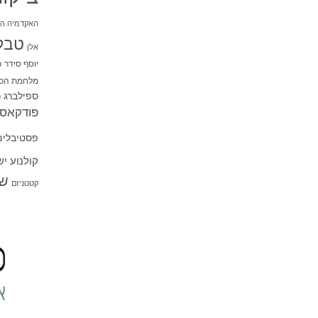
האקדמיה הי
טבל
אלן
יוסף סידר
כ
מלחמת הכו
ספילברג
ס
פודקאסט
פסטיבלים
קולנוע י
שו
קטנוניזם