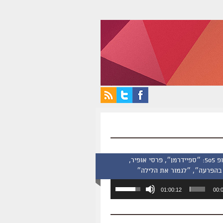
סינמסקופ 505: ״ספיידרמן״, פרסי אופיר,
בהפרעה״, ״לגמור את הלילה״
השתמש
01:00:12
00:
במקש
למעלה/למטה
כדי