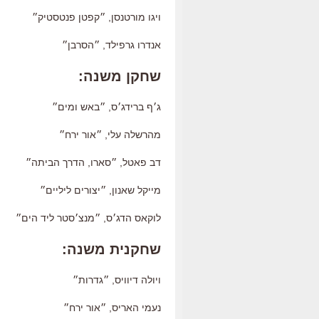
ויגו מורטנסן, ״קפטן פנטסטיק״
אנדרו גרפילד, ״הסרבן״
שחקן משנה:
ג׳ף ברידג׳ס, ״באש ומים״
מהרשלה עלי, ״אור ירח״
דב פאטל, ״סארו, הדרך הביתה״
מייקל שאנון, ״יצורים ליליים״
לוקאס הדג׳ס, ״מנצ׳סטר ליד הים״
שחקנית משנה:
ויולה דיוויס, ״גדרות״
נעמי האריס, ״אור ירח״