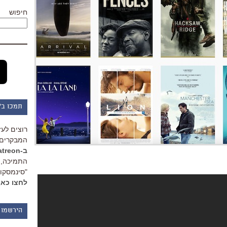
חיפוש
תמכו ב"
רוצים לעז
המבקרים 
ב-Patreon
התמיכה, 
"סינמסקופ
לחצו כאן
הירשמו 