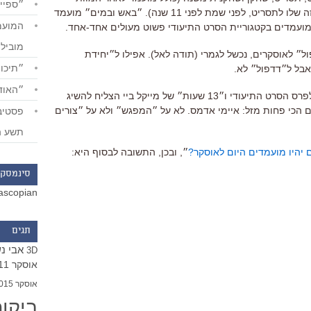
״ספייד
לאוגוסט ווילסון עצמו, שעיבד את המחזה שלו לתסריט, לפני שמת לפני 11 שנה). ״באש ובמים״ מועמד
ועמדים בקטגוריית הסרט התיעודי פשוט מעולים אחד-אחד.
מוביל
ל״ לאוסקרים, נכשל לגמרי (תודה לאל). אפילו ל״יחידת
״תיכון
אבל ל״דדפול״ לא.
״האודי
ומספר המזל הוא 13: ״ה-13״ מועמד לפרס הסרט התיעודי ו״13 שעות״ של מייקל ביי הצליח להשיג
הכי פחות מזל: איימי אדמס. לא על ״המפגש״ ולא על ״צורים
תשע ה
 יהיו מועמדים היום לאוסקר?
״, ובכן, התשובה לבסוף היא:
סינמסקו
ascopian
תגים
אבי נ
3D
אוסקר 2011
אוסקר 2015
ביקו