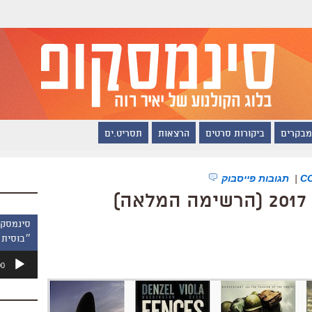
מבקרים
ביקורות סרטים
הרצאות
תסריט.ים
|
תגובות פייסבוק
)
״בוסית 
נגן
00
אודיו