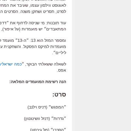
לסרט, תסריט ושחקן משנה. הסרטים המ
עוד תובנות: מי שניסה לדחוף את ״דדפו
המתאבדים״ יש מועמדות (על איפור), 
מועמדות למיקס הפסקול. והשחקנית עם 
ליליים״.
לשאלה ששאלתי הבוקר, ״
כמה ישראלים
אפס.
הנה רשימת המועמדים המלאה:
סרט:
״המפגש״ (דניס וילנב)
״גדרות״ (דנזל וושינגטון)
״הסרבן״ (מל גיבסון)