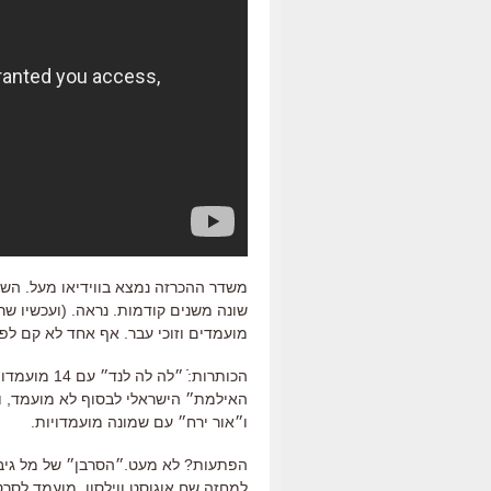
משדר ההכרזה נמצא בווידיאו מעל. השנ
שונה משנים קודמות. נראה. (ועכשיו שר
מועמדים וזוכי עבר. אף אחד לא קם לפנ
הכותרות:ֿ ״
האילמת״ הישראלי לבסוף לא מועמד, ו
ו״אור ירח״ עם שמונה מועמדויות.
הפתעות? לא מעט.״הסרבן״ של מל גיבסון
למחזה שח אוגוסט ווילסון, מועמד לסר