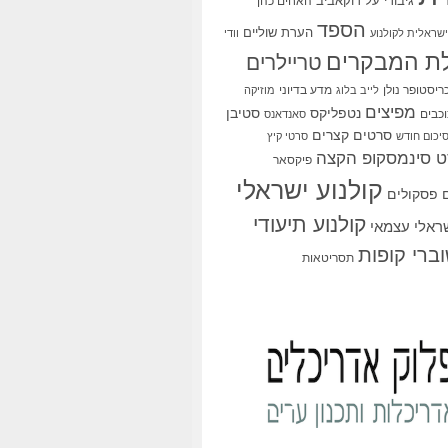
גיבורי על
דוקאביב
האחים כהן
הספד
הערת שוליים
שראלית לקולנוע
וודי
ת המבקרים
טריילרים
ריסטופר נולן
מדע בדיוני
לייב בלוג
מוזיקה
מפיצים
סטיבן
נטפליקס
כבים
סאנדאנס
סרטים קצרים
יכום חודש
סרטי קיץ
 סינמסקופ הקצה
פיקסאר
קולנוע ישראלי
פסקולים
קולנוע תיעודי
שראלי עצמאי
ברי קופות
תסריטאות