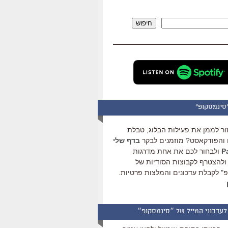
להגביר
או
חיפוש
להנמיך
עוצמת
שמע.
סינמסקופ"
ור לממן את פעילות הבלוג, טבלת
והפודקאסט? מוזמנים לבקר
בדף שלי
ולבחור לכם את אחת מדרגות
ולהצטרף לקבוצות הסודיות של
" לקבלת עדכונים והמלצות פרטיות.
לעדכוני המייל של ״סינמסקופ״