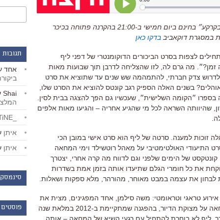
תוכלו לצפות ב״לפני שהרגליים נוגעות בקרקע״ בחינם ביום חמישי ב-21:00 בהקרנה פתוחה בכיכר
ות במסגרת דוקאביב
בדקו כאן
תגובות 
ילים לצפות בסרט הביכורים הדוקומנטרי של דפני ליף
זמן?״. מה גרם לה, לזו שהצליחה לדרבן תוך שבועות מאות
אחד
ע
ולדרוש צדק חברתי, להתמהמה שש שנים עד שתוציא את סרט
ביקור
והלים? בשנים האלה הספיק רגב קונטס להוציא את הסרט שלו,
Shai
ע
 בספרו ״הקומה השלישית״, שעכשיו גם הפך להצגה בבית לסין.
המלצו
ן, שהיוותה השראה לכל מי שהגיע אחריה – והגיעו מאות אלפים
_LiBERTiNE_
ה.
איתן
ע
 זוכות למענה. סרטה של ליף הוא סרט אישי במובן הכי
איתן
ע
ט התיעודי האולטימטיבי על מאהל רוטשילד וימי המחאה
20, סרט שנותן גם קונטקסט של הימים שלפני וגם לדווח מה קרה אחרי, יצטרך
לוקחת את כל חומרי הגלם שתיעדו אותה בזמן אמת בשדרות
סינמסקו
ת לבחון את עצמה במבט מאוחר, מהורהר, מלא ספקות ושאלות.
ירוע טראגי וטראומטי: משה סילמן, אחד המפגינים, מצית את
פוסטים 
עצמו ברחוב קפלן פינת אבן גבירול במחאה על מצוקת הדיור, בהפגנה שמתקיימת ב-2012 במלאת שנה
ך. ליף לא בוחרת להתחיל עם רגעי השיא של המחאה – אותה