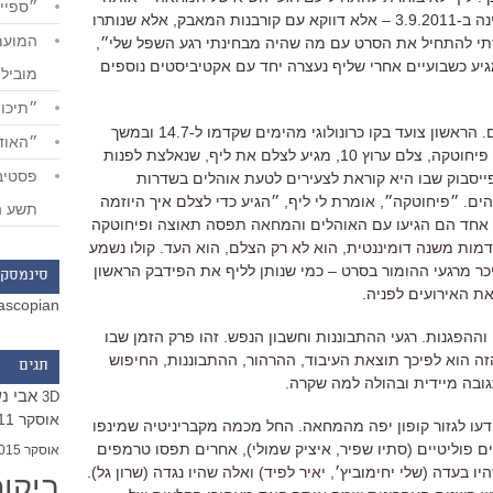
״ספייד
״הפגנת מיליון״ שמילאה את ככר המדינה ב-3.9.2011 – אלא דווקא עם קורבנות המאבק, אלא שנותרו
תי להתחיל את הסרט עם מה שהיה מבחינתי רגע השפל שלי״,
יע כשבועיים אחרי שליף נעצרה יחד עם אקטיביסטים נוספים
מוביל
״תיכון
מכאן הסרט יוצא לשני צירי זמן מקבילים. הראשון צועד בקו כרונולוגי מהימים שקדמו ל-14.7 ובמשך
״האודי
כשנה של פעילות מחאה חברתית. יונתן פיחוטקה, צלם ערוץ 10, מגיע לצלם את ליף, שנאלצת לפנות
יסבוק שבו היא קוראת לצעירים לטעת אוהלים בשדרות
ים. ״פיחוטקה״, אומרת לי ליף, ״הגיע כדי לצלם איך היוזמה
תשע ה
 אחד הם הגיעו עם האוהלים והמחאה תפסה תאוצה ופיחוטקה
מות משנה דומיננטית, הוא לא רק הצלם, הוא העד. קולו נשמע
ר מרגעי ההומור בסרט – כמי שנותן לליף את הפידבק הראשון
סינמסקו
ת האירועים לפניה.
ascopian
ההפגנות. רגעי ההתבוננות וחשבון הנפש. זהו פרק הזמן שבו
 הוא לפיכך תוצאת העיבוד, ההרהור, ההתבוננות, החיפוש
תגים
ובה מיידית ובהולה למה שקרה.
אבי נ
3D
אוסקר 2011
עו לגזור קופון יפה מהמחאה. החל מכמה מקבריניטיה שמינפו
 פוליטיים (סתיו שפיר, איציק שמולי), אחרים תפסו טרמפים
אוסקר 2015
בעדה (שלי יחימוביץ׳, יאיר לפיד) ואלה שהיו נגדה (שרון גל).
ביקו