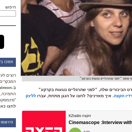
חיפוש
תמכו ב"
רוצים לעז
ף מתוך ״לפני שהרגליים נוגעות בקרקע״
המבקרים 
ב-Patreon
רט הביכורים שלה, ״לפני שהרגליים נוגעות בקרקע״
התמיכה, 
דיו הקצה
. איך מאזינים? לחצו על הנגן מתחת, עברו
ללינק
"סינמסקופ
לחצו כאן
הירשמו 