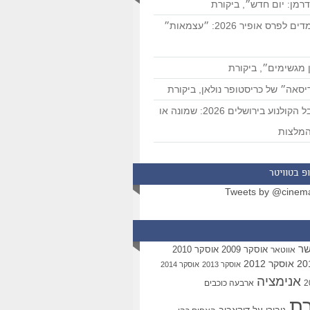
רמן: יום חדש״, ביקורת
המועמדים לפרס אופיר 2026: ״עצמאות״
 מגשימים״, ביקורת
סאה״ של כריסטופר נולאן, ביקורת
פסטיבל הקולנוע בירושלים 2026: שמונה או
מלצות
פ בטוויטר
Tweets by @cinem
שר
אוסקר 2009
אוסקר 2010
אווטאר
אוסקר 2012
אוסקר 2013
אוסקר 2014
אנימציה
ארבעה כוכבים
רת