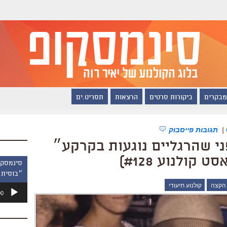
מבקרים
ביקורות סרטים
הרצאות
תסריט.ים
|
תגובות פייסבוק
 2017: ״לפני שהרגליים נוגעות בקרקע״
קולנוע #128)
״בוסית 
 הקצה
קולנוע תיעודי
נגן
00
אודיו