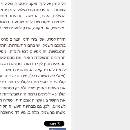
כל הזמן על ליף האקטיביסטית ועל ליף 
עצומה. זהו פרפורמנס מילולי שמציג א
המילים, הקצב, ההגשה – זו היתה מחאה
פיוטית במקום שבו לרוב שומעים דמגוגי
ומעכשיו, אני מקווה, גם קולנוענית שזו 
חזרה לסרט. שני צירי הזמן יוצרים סרט
בתוכם חשמל. יש בהם התעוררות, התרומ
התגבשות. זה מפעים לצפות בזה, ומפעי
ההמונים המשכרת הזאת, עם מבט לאחור 
הבמאית ובין ליף הדמות. מנהיגת הככרו
לצאת להרפתקאה הספונטנית הזאת – חו
(ואולי לא משונה כלל), יש בה קשר הדוק
קולנוענים בוגרי החוג לקולנוע הפכו ג
קולנוע – לעיתים נדמה היה שבשדרות ר
את הקשר בין עשייה אמנותית ועשייה 
לשמוע). ולכן, גם מבחינת העשייה הקול
משהו מחשמל, מלהיב, מעודד מחשבה 