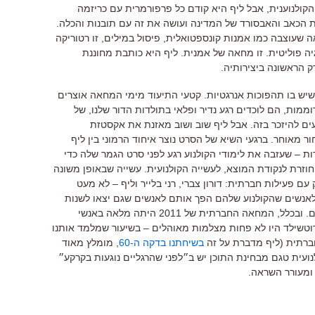
הקולנוענית, אבל ליף היא קודם כל פרפורמרית עם כריזמה
ת הכאב והאבסורד של המדינה ועושה את זה עם תובנות והכלה.
 שעוצבה כמו אמנות קונספטואלית, פיסול במילים, זו רטוריקה
ה פוליטית. זו מחאה של אמנית. ליף היא כותבת מחוננת
רק הראשונה ביצירותיה.
 שיש בו תהפוכות אנרגטיות. קטעי התיעוד מימי המחאה אוצרים
מות, הם לוכדים רגע נדיר ופלאי בתולדות הדור שלנו, של
ם להיזכר בזה. אבל ליף שוב ושוב מאזנת את אקסטזת
מאוחר. ברגעי השיא של הסרט נוצר איחוד הרמוני בין ליף
ת – שעזבה את לימודי הקולנוע רגע לפני סרט הגמר שלה כדי
זרת לנקודת המוצא, לעשייה הקולנועית. עשייה שבאופן משונה
 עם פעילות חברתית: דורון צברי, רני בלייר וליף – לא מעט
ם לאנשים שהקולנוע שלהם הפך אותם לאנשים שגם יצאו לשנות
את העולם באופן פעיל ולא רק כמתעדים. ובכלל, המחאה החברתית של 2011 היתה מלאה באנשי
וטשילד היו לא פחות מצלמות מאוהלים – בשיעור שמלמד אותנו
חברתית (ליף מדברת על זה
בשיחתנו בדקה ה-60
, מומלץ מאוד
נועית טגם מבחינת התוכן יש ב״לפני שהרגליים נוגעות בקרקע״
ומעורר השראה.