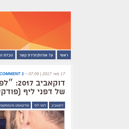
ראשי
על אודות/יצירת קשר
טבלת ה
17 מאי 2017 | 07:09
~
1 COMMENT
דוקאביב
של דפני ליף (פודקאסט 
דוקאביב
דפני ליף
פודקאסט סינמסקופ