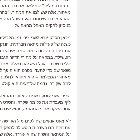
מאחור, אלה ששילמו את המחיר. ״בחר
הוא אומרת בשיחתנו. רגע השפל הזה מג
בניסיון להקים מאהל מחאה שני.
את דירתה השכורה ומפרסמת אירוע בפי
רוטשילד, במחאה על מחירי הדיור הגבוה
שלי נכשלת״. אבל היא לא נכשלה. אחד
נשאר שם כדי לתעד. בסרט הוא הופך לד
מאחורי המצלמה – הוא אחראי לחלק ניכ
למה שקורה. נדמה שלרגעים הוא קולט א
הציר השני עוסק בשנים שאחרי המחאה ו
ליף מעבדת את כל מה שקרה, והסרט הזה
אחר השקט אחרי המהומה, והוא אינו תג
לא מעט אנשים שחולפים מול העדשה יד
את נוכחותם בשדרות רוטשילד לתפקידים
על המחאה והשיח שהיא עוררה, אלה שהיו 