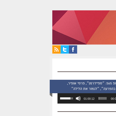
סינמסקופ 505: ״ספיידרמן״, פרסי אופיר,
בהפרעה״, ״לגמור את הלילה״
השתמש
01:00:12
00:
במקש
למעלה/למטה
כדי