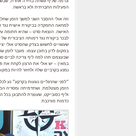
ונדמה שליף עשתה בחירה אחרת, שבשש
הפעילות החברתית ולא בראשה.
וזה אולי ההסבר השני למשך הזמן שחלף
למחאה התמקדה בביקורת אישית נגד דמ
האישה. הוצאת סרט – שהיא חתומה עליו 
לבכר ביקורת נגד דמותה הציבורית של
שעשויים לחשוש בצדק שהסרט אולי יצי
במקום לדון בתוכן עצמו. מעבר לזמן שו
שבעצמם תהו למה ליף צריכה לביים סר
במאי) – יש אולי את הרצון לקחת את פ
נמנע בקרביים שלה ולחזור להיות במקום
״לפני שהרגליים נוגעות בקרקע״ נע לכל 
הזמן מצטלמת, ושתדמיתה ומסריה המצ
וליף כסובייקט, שעוצרת להתבונן בכל ה
כדמות מורכבת.