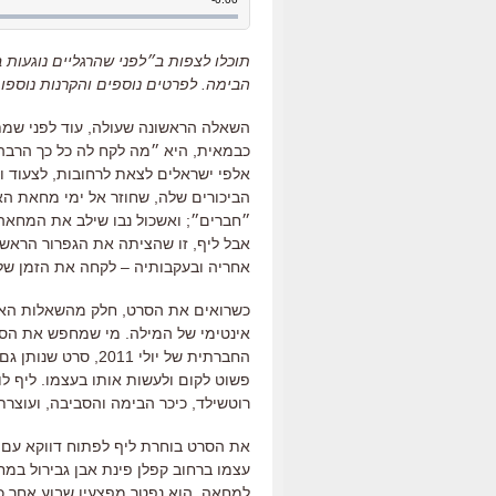
הבימה. לפרטים נוספים והקרנות נוספ
השאלה הראשונה שעולה, עוד לפני שמתח
כבמאית, היא ״מה לקח לה כל כך הרבה 
אלפי ישראלים לצאת לרחובות, לצעוד 
הביכורים שלה, שחוזר אל ימי מחאת הא
״חברים״; ואשכול נבו שילב את המחאה
אבל ליף, זו שהציתה את הגפרור הראשו
אחריה ובעקבותיה – לקחה את הזמן של
כשרואים את הסרט, חלק מהשאלות האלה
אינטימי של המילה. מי שמחפש את הסר
החברתית של יולי 11
פשוט לקום ולעשות אותו בעצמו. ליף 
רוטשילד, כיכר הבימה והסביבה, ועוצר
את הסרט בוחרת ליף לפתוח דווקא עם א
למחאה. הוא נפטר מפצעיו שבוע אחר כ