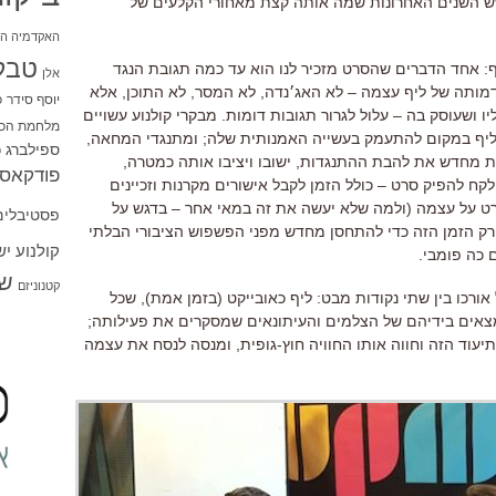
 השנים האחרונות שמה אותה קצת מאחורי הקלעים של
האקדמיה הי
טבל
: אחד הדברים שהסרט מזכיר לנו הוא עד כמה תגובת הנגד
אלן
ותה של ליף עצמה – לא האג׳נדה, לא המסר, לא התוכן, אלא
יוסף סידר
כ
ושעוסק בה – עלול לגרור תגובות דומות. מבקרי קולנוע עשויים
מלחמת הכו
 ליף במקום להתעמק בעשייה האמנותית שלה; ומתנגדי המחאה,
ספילברג
ס
ת מחדש את להבת ההתנגדות, ישובו ויציבו אותה כמטרה,
פודקאסט
לקח להפיק סרט – כולל הזמן לקבל אישורים מקרנות וזכיינים
ט על עצמה (ולמה שלא יעשה את זה במאי אחר – בדגש על
פסטיבלים
רק הזמן הזה כדי להתחסן מחדש מפני הפשפוש הציבורי הבלתי
קולנוע י
 כה פומבי.
שו
קטנוניזם
אורכו בין שתי נקודות מבט: ליף כאובייקט (בזמן אמת), שכל
אים בידיהם של הצלמים והעיתונאים שמסקרים את פעילותה;
תיעוד הזה וחווה אותו החוויה חוץ-גופית, ומנסה לנסח את עצמה