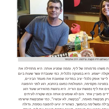
 באולפן רדיו הקצה. צילמה: ירדן אלבוחר
ת משהו מדמותה של ליף, וממה שמניע אותה: היא מתחילה את
ולה יישמע. היא במצוקה כלכלית, כמי שעובדת עשר שעות ביום
 לייצר אופק כלכלי יציב במדינה שמועכת את מעמד הביניים,
בסצינה מקסימה, המצולמת כמעט בהחבא, רגע לפני ההפגנה
אים את ליף נפגשת עם הוריה. היא נרגשת מהאירוע שעוד רגע
ים מעניין אחר. והם לא שומעים אותה וכמו שקורה לעיתים
יף רק מבקשת מאמה, ״בבקשה, לא עכשיו״, כמי שמבקשת שישימו
בילה ומשלימה בהמשך, כשהוריה יגיעו להפגנה נוספת, גדולה