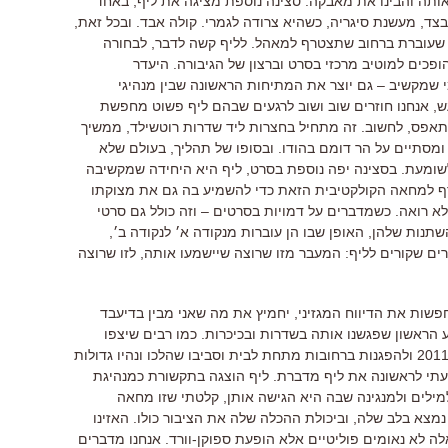
ותה והבינו את מאבקה. סצינה נוספת מציגה את ליף, באחד
צד, מעשנת סיגריה, כשהיא צרודה לגמרי. קולה אבד. ובכל זאת,
ת שעוברת ברחוב שתצטרף למאהל. לליף קשה לדבר, לבחורה
פכים למוטיב מרכזי בסרט וברצון של הגיבורה. היעדר
 שמקשיב – גם יוצר את המתיחות הראשונה שבין מנהיגי
 אנחנו חוזרים שוב ושוב לרגעים שבהם ליף פשוט מחפשת
תאפס, לחשוב. זה מתחיל בחצרות ליד שדרות רוטשילד, ממשיך
סתיים על הר דומם בהודו. ובסופו של תהליך, בעולם שלא
ומעת. בסצינה יפה נוספת בסרט, ליף היא היחידה שמקשיבה
רף למחאה הקולקטיבית הזאת כדי להשמיע בה גם את מצוקתו
 רואה. כשמדברים על דמויות בסרטים – וזה כולל גם סרטי
תנות שלהן, האופן שבו הן עוברות מנקודה א׳ לנקודה ב׳,
ם שקורים לליף: המעבר מזו שרוצה שיישמעו אותה, לזו שרוצה
שות את הדיווח המגזיני, יחמיץ את מה שאני מבין בדיעבד
 הראשון שפגשנו אותה בשדרות ובכיכרות. כמו רבים שיצפו
בסרט, הסרט הזה החזיר גם אותי לקיץ 2011 ולהפגנות ברחובות מתחת לבית וסביבו שהלכו ונהיו גדולות
תי לראשונה את ליף מדברת. ליף הוצגה בתקשורת כמנהיגת
ילים ולמנגינה שבה היא הגישה אותן, קלטתי שזו מחאה
מצא בלב שלה, וביכולת ההכלה שלה את הציבור כולו. האזינו
ה לא נאומים פוליטיים אלא הופעת ספוקן-וורד. אנחנו מדברים