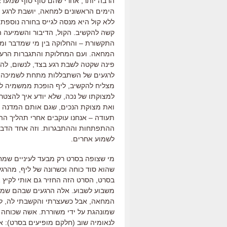
הרבה יותר, אחרי שהם סוף סוף שמעו א
הימים הראשונים למחאה, יושבת לרגע ב
ללא קול היא מנסה לגייס בחורה נוספ
קשה להקשיב. הקול, הדיבור והשמיעה הו
התקשורת – והחלוקה בין מי שמדבר ומי
המחאה. ועם המחלוקת והתגברות הרעש,
פינה שקטה לשבת רגע בצד, לנשום, לה
לרגעים של השתבללות מתחת לשמיכה ומ
מצליח להקשיב, ליף הופכת ממשמיה לש
למצוקתו של נכה, שלא יודע איך להצט
ואת מצוקת הנכים, שגם אותם המדנה לא
תעודה – אנחנו עוקבים אחרי תהליך ההש
ההתפתחות וההתבגרות. וזה אחד הדברי
לשמוע אחרים.
מי שצופה בסרט רק מבעד לעיניים שמחפ
שהוא סוד כוחה וכשרונה של ליף, מהרגע
משבוע לשבוע. אלה הרגעים שבהם שמע
המחאה, אבל כשעצרתי והקשבתי לה, למ
שמונהגת על ידי משוררת. אשה שכוחה נ
לנאומיה שוב (חלקם מופיעים בסרט): אל