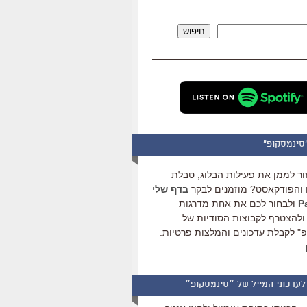
להגביר
או
חיפוש
להנמיך
עוצמת
שמע.
סינמסקופ"
ור לממן את פעילות הבלוג, טבלת
והפודקאסט? מוזמנים לבקר
בדף שלי
ולבחור לכם את אחת מדרגות
ולהצטרף לקבוצות הסודיות של
" לקבלת עדכונים והמלצות פרטיות.
לעדכוני המייל של ״סינמסקופ״