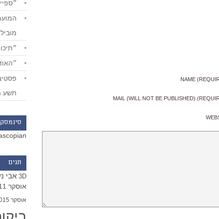
״ספייד
מוביל
״תיכון
״האודי
NAME (REQUI
תשע ה
MAIL (WILL NOT BE PUBLISHED) (REQUI
WEB
סינמסקו
ascopian
תגים
אבי נ
3D
אוסקר 2011
אוסקר 2015
ביקו