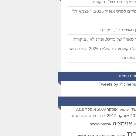
רמן: יום חדש״, ביקורת
המועמדים לפרס אופיר 2026: ״עצמאות״
 מגשימים״, ביקורת
סאה״ של כריסטופר נולאן, ביקורת
פסטיבל הקולנוע בירושלים 2026: שמונה או
מלצות
פ בטוויטר
Tweets by @cinem
שר
אוסקר 2009
אוסקר 2010
אווטאר
אוסקר 2012
אוסקר 2013
אוסקר 2014
אנימציה
ארבעה כוכבים
רת