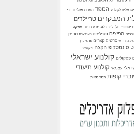
גיבורי על
דוקאביב
האחים כהן
הספד
הערת שוליים
שראלית לקולנוע
וודי
ת המבקרים
טריילרים
ריסטופר נולן
מדע בדיוני
לייב בלוג
מוזיקה
מפיצים
סטיבן
נטפליקס
כבים
סאנדאנס
סרטים קצרים
יכום חודש
סרטי קיץ
 סינמסקופ הקצה
פיקסאר
קולנוע ישראלי
פסקולים
קולנוע תיעודי
שראלי עצמאי
ברי קופות
תסריטאות