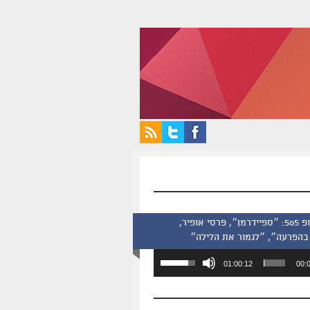
סינמסקופ 505: ״ספיידרמן״, פרסי אופיר,
בהפרעה״, ״לגמור את הלילה״
השתמש
01:00:12
00:
במקש
למעלה/למטה
כדי