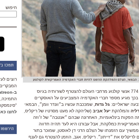
חיפוש
תמכו ב"
רוצים לעז
ס. הבמאי, הצלם והמלהקת הוזמנו להיות חברי האקדמיה האמריקאית לקולנוע
המבקרים 
האקדמיה האמריקאית לקולנוע הזמינה 774 אנשי קולנוע מרחבי העולם להצטרף לשורותיה בגיוס
ב-Patreon
 בכך מגיע מספר חברי האקדמיה המצביעים על האוסקרים
התמיכה, 
גל גדות
, שמככבת עכשיו ב״וונדר וומן״, הבמאי
"סינמסקופ
ליה
והמלהקת
יעל אביב
(שליהקה לא מעט מסרטיו של ריקליס,
לחצו כאן
ה הפקות בינלאומיות, האחרונה שבהם ״אנטבה״ של ז׳וזה
האמריקאית כמלקהת, אבל עבורנו היא לעד תהיה חדווה
הירשמו 
ממשיך עם הזמנתו של הצלם הדני דן לאוסטן, שמוכר בתור
 לריקליס את ״זייתון״. ריקליס, אגב, הוזמן להצטרף גם לענף