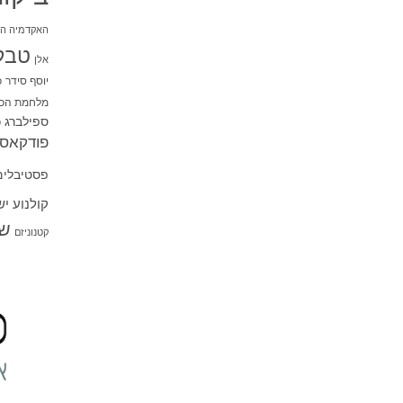
האקדמיה הי
טבל
אלן
יוסף סידר
כ
מלחמת הכו
ספילברג
ס
פודקאסט
פסטיבלים
קולנוע י
שו
קטנוניזם