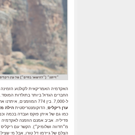
״זייתון״ (״להישאר בחיים״) של ערן ריקלי
החברים הגדול ביותר בתולדות המוסד.
ל-7,000. בין 774 המוזמנים, איתרנו ארבעה ישראליים:
ערן ריקליס
, הדוקומנטריסטית
הילה מד
כמו גם של איתן פוקס ועבדה בכמה וכמ
פדיליה. אביב אמנם הוזמנה לאקדמיה 
מ״חדווה ושלומיק״). הקשר עם ריקליס 
הצלם של גיירמו דל טורו, אבל מי שצילם