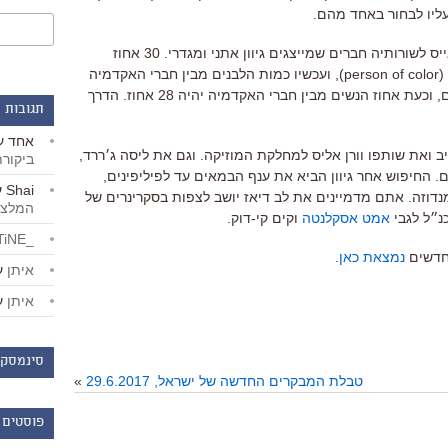
ליו לבחור באחד מהם.
בשנתיים האחרונות מנסה האקדמיה לגייס לשורותיה חברים שמייצגים גיוון אתני ומגדרי. 30 אחוז
מ-774 החברים החדשים הם לא-לבנים (person of color), ועכשיו כמות הלבנים מבין חברי האקדמיה
ירד ל-82 אחוז. 39 מהמוזמנים הם נשים, וכעת אחוז הנשים מבין חברי האקדמיה יהיה 28 אחוז. הדרך
תגובות 
אחד
ע
 ואת שותפו וורן אליס למחלקת המוזיקה. וגם את ליסה ג׳ררד,
ביקור
. החיפוש אחר גיוון הביא את ענף הבמאים עד לפיליפינים,
Shai
ע
נדוזה. אתם מדמיינים את לב דיאז יושב לצפות בסקרינרים של
המלצו
נ״ל לגבי
אמט אסקלנטה
וקים קי-דוק.
_LiBERTiNE_
חדשים
נמצאת כאן
.
איתן
ע
איתן
ע
סינמסקו
טבלת המבקרים החדשה של ישראל, 29.6.2017
»
פוסטים 