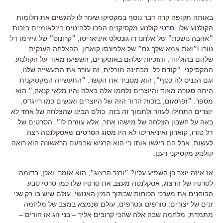
באותה תקופה קרה דבר נוסף במקסיקו שעזר לו להגשים את חלומות
הקולנוע שלו: סרטי קולנוע מקסיקנים הפכו ללהיטים בינלאומיים בזכות
״אהבה נושכת״ של אלחנדרו גונסלס איניאריטו, ״קרונוס״ של גיירמו דל
טורו ו״ואת אמא שלך גם״ של אלפונסו קוארון. ההצלחה הענקית
שלהם בהוליווד, והזכיות שלהם באוסקרים, השפיעו מאוד על הקולנוע
המקסיקני. ״קודם כל, מבחינה מורלית, זה עורר את התעשייה שלנו,
וגם הכניס לה כסף״, הוא מסביר את הקשר. ״התעשייה המקסיקנית
היתה סגורה מאוד והיוצרים נלחמו אלה באלה והיו מלאי קנאה,״ הוא
מספר. ״ופתאום, בזכות הדור הזה של היוצרים ואנשים כמו רייגדס,
יוצרים התחילו לעזור ולתמוך זה בזה. כולם הבינו שהצלחה של אחד לא
באה על חשבון הצלחה של מישהו אחר, אלא עוזרת לו״. הסרטים של
דל טורו, קוארון ואיניאריטו לא היו מסוג הסרטים שאסקלנטה רצה
לעשות, אבל הם ריגשו אותו כי הוא הרגיש שבפעם הראשונה הוא רואה
קולנוע מקסיקני רענן.
אז איזה יוצר כן השפיע עליו? ״ורנר הרצוג״, הוא אומר. ואכן, בדומה
לסרטיו של הרצוג, אסקלנטה מעצב את סרטיו שלו כמו סרטי טבע
הבוחנים את מערכי הכוחות שבתוך המין האנושי, עולם שיש בו רק שני
זנים של יצורים: טורפים ונטרפים, עולם שנמצא במצב של מלחמה
מתמדת, מלחמה שבה אלה שהכי קרובים אליך – בני זוג או הורים –