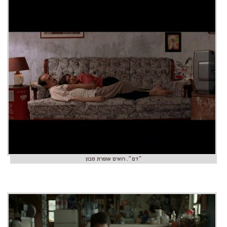
״דם״. רואים אופרת סבון