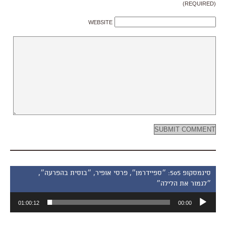
(REQUIRED)
WEBSITE
סינמסקופ 505: ״ספיידרמן״, פרסי אופיר, ״בוסית בהפרעה״,
״לגמור את הלילה״
נגן
01:00:12
00:00
אודיו