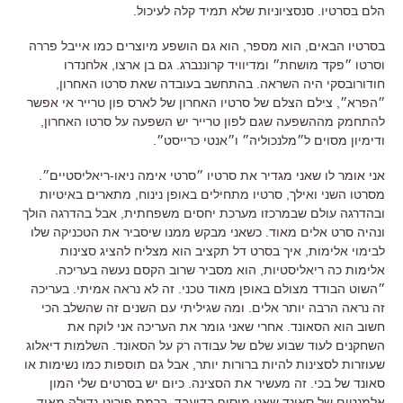
הלם בסרטיו. סנסציוניות שלא תמיד קלה לעיכול.
בסרטיו הבאים, הוא מספר, הוא גם הושפע מיוצרים כמו אייבל פררה
וסרטו ״פקד מושחת״ ומדיוויד קרוננברג. גם בן ארצו, אלחנדרו
חודורובסקי היה השראה. בהתחשב בעובדה שאת סרטו האחרון,
״הפרא״, צילם הצלם של סרטיו האחרון של לארס פון טרייר אי אפשר
להתחמק מההשפעה שגם לפון טרייר יש השפעה על סרטו האחרון,
ודימיון מסוים ל״מלנכוליה״ ו״אנטי כרייסט״.
אני אומר לו שאני מגדיר את סרטיו ״סרטי אימה ניאו-ריאליסטיים״.
מסרטו השני ואילך, סרטיו מתחילים באופן נינוח, מתארים באיטיות
ובהדרגה עולם שבמרכזו מערכת יחסים משפחתית, אבל בהדרגה הולך
ונהיה סרט אלים מאוד. כשאני מבקש ממנו שיסביר את הטכניקה שלו
לבימוי אלימות, איך בסרט דל תקציב הוא מצליח להציג סצינות
אלימות כה ריאליסטיות, הוא מסביר שרוב הקסם נעשה בעריכה.
״השוט הבודד מצולם באופן מאוד טכני. זה לא נראה אמיתי. בעריכה
זה נראה הרבה יותר אלים. ומה שגיליתי עם השנים זה שהשלב הכי
חשוב הוא הסאונד. אחרי שאני גומר את העריכה אני לוקח את
השחקנים לעוד שבוע שלם של עבודה רק על הסאונד. השלמות דיאלוג
שעוזרות לסצינות להיות ברורות יותר, אבל גם תוספות כמו נשימות או
סאונד של בכי. זה מעשיר את הסצינה. כיום יש בסרטים שלי המון
אלמנטים של סאונד שאני מוסיף בדיעבד, ברמת פירוט גדולה מאוד.