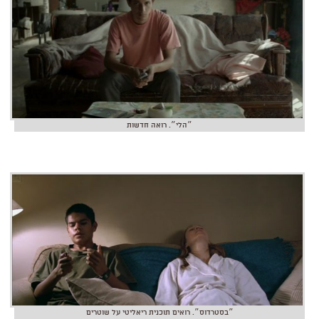
״הלי״. רואה חדשות
״בסטרדוס״. רואים תוכנית ריאליטי על שוטרים