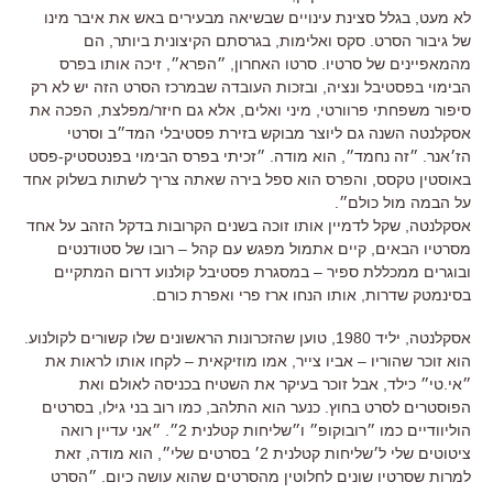
לא מעט, בגלל סצינת עינויים שבשיאה מבעירים באש את איבר מינו
של גיבור הסרט. סקס ואלימות, בגרסתם הקיצונית ביותר, הם
מהמאפיינים של סרטיו. סרטו האחרון, ״הפרא״, זיכה אותו בפרס
הבימוי בפסטיבל ונציה, ובזכות העובדה שבמרכז הסרט הזה יש לא רק
סיפור משפחתי פרוורטי, מיני ואלים, אלא גם חיזר/מפלצת, הפכה את
אסקלנטה השנה גם ליוצר מבוקש בזירת פסטיבלי המד״ב וסרטי
הז׳אנר. ״זה נחמד״, הוא מודה. ״זכיתי בפרס הבימוי בפנטסטיק-פסט
באוסטין טקסס, והפרס הוא ספל בירה שאתה צריך לשתות בשלוק אחד
על הבמה מול כולם״.
אסקלנטה, שקל לדמיין אותו זוכה בשנים הקרובות בדקל הזהב על אחד
מסרטיו הבאים, קיים אתמול מפגש עם קהל – רובו של סטודנטים
ובוגרים ממכללת ספיר – במסגרת פסטיבל קולנוע דרום המתקיים
בסינמטק שדרות, אותו הנחו ארז פרי ואפרת כורם.
אסקלנטה, יליד 1980, טוען שהזכרונות הראשונים שלו קשורים לקולנוע.
הוא זוכר שהוריו – אביו צייר, אמו מוזיקאית – לקחו אותו לראות את
״אי.טי״ כילד, אבל זוכר בעיקר את השטיח בכניסה לאולם ואת
הפוסטרים לסרט בחוץ. כנער הוא התלהב, כמו רוב בני גילו, בסרטים
הוליוודיים כמו ״רובוקופ״ ו״שליחות קטלנית 2״. ״אני עדיין רואה
ציטוטים שלי ל׳שליחות קטלנית 2׳ בסרטים שלי״, הוא מודה, זאת
למרות שסרטיו שונים לחלוטין מהסרטים שהוא עושה כיום. ״הסרט