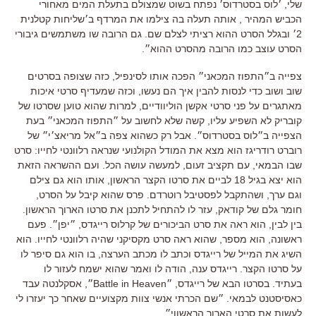
שלי, ׳לוס בסטרדוס׳ נפתח בשוט שמצולם בתעלת המים מאחורי
הכביש המהיר , אותה תעלה בה צילמו את המרדף ב׳שליחות קטלנית
2׳ ובגלל הסרט ההוא רציתי לצלם שם. גם הרובה שו משתמשים גיבורי
הסרט עוצב כמו הרובה מהסרט ההוא״.
צפייה ב״התפוז המכאני״ הפכה אותו לסינפיל, כזה שצופה בסרטים
שוב ושוב כדי לנסות להבין איך הם נעשו, וכזה שמעדיף סרטי איכות
מאתגרים על פני סרטי אקשן הוליוודיים, למרות שהוא טוען שסרטו של
קובריק לא השפיע עליו, קשה שלא לחשוב על ״התפוז המכאני״ בעת
הצפייה ב״לוס בסטרדוס״. אבל רק כשהוא צפה ב״אל מריאצ׳י״ של
רוברט רודריגז הוא מצא את המודל הקולנועי שנראה רלוונטי לחייו: סרט
שבו הבמאי, עם תקציב זעום, למעשה עושה הכל. ועם ההשראה הזאת
הוא יצא בגיל 18 לביים את סרטו הקצר הראשון, אותו הוא גם צילם
וגם ערך, ושהתקבל לפסטיבל רוטרדם. פרס שהוא קיבל על הסרט,
חומר גלם של קודאק, עזר לו להתחיל לתכנן את סרטו הארוך הראשון.
בין לבין, הוא ראה את סרט הביכורים של קרלוס רייגדס, ״יפן״. פעם
ראשונה, הוא מספר, שהוא ראה סרט מקסיקני שהיה רלוונטי לחייו. הוא
השיג את המייל של רייגדס וכתב לו מכתב הערצה, בו הוא גם סיפר לו
על סרטו הקצר. רייגדס ענה, הודה לו ואמר שהוא ישמח לעזור לו
בעתיד. בסרטו הבא של רייגדס, ״Battle in Heaven״, אסקלנטה עבד
כאסיסטנט לבמאי. ״שם הכרתי אנשי צוות מקצועיים שאחר כך יעזרו לי
לעשות את סרטי הארוך הראשוןי״.