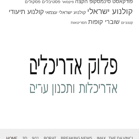
פודקאסט סינמסקופ הקצה
פסטיבלים
פסקולים
פיקסאר
קולנוע ישראלי
קולנוע תיעודי
קולנוע ישראלי עצמאי
שוברי קופות
תסריטאות
קטנוניזם
HOME
3D
9/11
BORAT
BREAKING NEWS
IMAX
THE DA VINCI