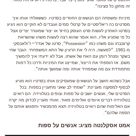
זה מתקן כל סצינה״.
מיניות ומשפחה הם הנושאים החוזרים בסרטיו. כששאלתי אותו איך
מסרטים כה ריאליסטיים על קרטלי סמים ועובדים לא חוקיים הוא הגיע
בסרטו האחרון לעשות סרט העוסק בחיזר או יצור שמעורר יצרים אצל
כל מי שמגיע אליו, הוא אומר שהוא רצה לעשות משהו שהשראת
קרוננברג וגם משהו כמו ״Possesion״, סרטו של אנדז׳יי ז׳ולאבסקי
מ-1981. ״למעשה, היה לי את הרעיון של התא המשפחתי. הגבר שחי
בשקר ומנהל רומן עם האח של אשתו, אבל לא ידעתי איך להמשיך
משם. אז הוספתי את הייצור, שמייצג את המיניות ודרכו כל דמות
מתמודדת עם מה שמפחיד אותה ומה שמושך אותה״.
אבל כשהוא חושב על הנושאים שמעסיקים אותו בסרטיו הוא מגיע
לבסוף למסקנה מעניינת: ״שמתי לב שאני מתעניין בספות. בכל
הסרטים שלי, אנשים יושבים על ספות וצופים בטלוויזיה. הם רואים
בטלוויזיה דברים איומים ואלימים מאוד, ואותי מעניין לבדוק מה יקרה
אם האלימות שהם רואים בטלוויזיה תצא מהמכשיר ותפגוש אותם על
הספה שלהם״.
אמט אסקלנטה מציג: אנשים על ספות