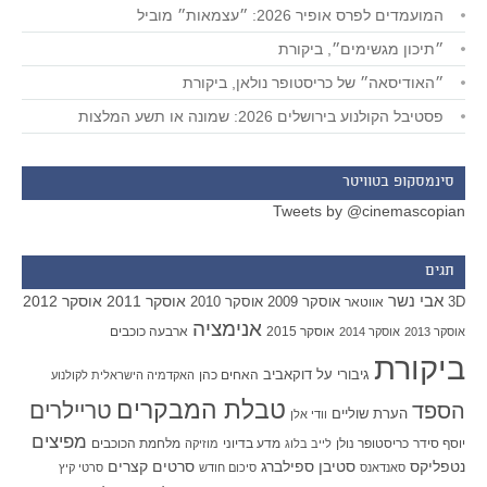
המועמדים לפרס אופיר 2026: ״עצמאות״ מוביל
״תיכון מגשימים״, ביקורת
״האודיסאה״ של כריסטופר נולאן, ביקורת
פסטיבל הקולנוע בירושלים 2026: שמונה או תשע המלצות
סינמסקופ בטוויטר
Tweets by @cinemascopian
תגים
אבי נשר
אוסקר 2011
אוסקר 2012
אוסקר 2009
אוסקר 2010
3D
אווטאר
אנימציה
אוסקר 2015
ארבעה כוכבים
אוסקר 2013
אוסקר 2014
ביקורת
גיבורי על
דוקאביב
האחים כהן
האקדמיה הישראלית לקולנוע
טבלת המבקרים
טריילרים
הספד
הערת שוליים
וודי אלן
מפיצים
יוסף סידר
כריסטופר נולן
מדע בדיוני
מלחמת הכוכבים
לייב בלוג
מוזיקה
סטיבן ספילברג
סרטים קצרים
נטפליקס
סאנדאנס
סיכום חודש
סרטי קיץ