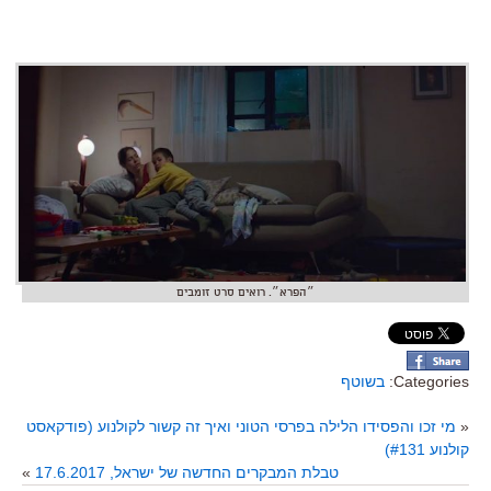
״הפרא״. רואים סרט זומבים
Categories:
בשוטף
«
מי זכו והפסידו הלילה בפרסי הטוני ואיך זה קשור לקולנוע (פודקאסט
קולנוע #131)
טבלת המבקרים החדשה של ישראל, 17.6.2017
»