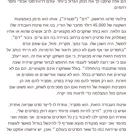
הם אלה שיסבו לך את הנזק הגדול ביותר. עולם דרוויניסטי אכזרי וחסר
רחמים.
צילומי סרטו הראשון, ״דם״ (״סנגרה״), אותו הוא מימן באמצעות
השקעה של 45,000 דולר מחבר של הוריו, בנו את שיטת העבודה שלו
גם הלאה. הוא בוחר שחקנים לא מקצועיים, לרוב אנשים שהוא או אחיו
(שמלהק את סרטיו) רואים ברחוב בעיירה בה הם גרים. גיבור ״דם״,
למשל, היה השכן שלו. גבר נמוך, מקריח, פוזל, עם שפם וכרס.
״בתסריט אני אף פעם לא כותב תיאור של הדמויות. לא הייתי כותב על
הדמות הזאת שהיא מכוערת, כי אם השחקן יקרא את זה, הוא ייעלב.
וגם כי אני רוצה לשמור לעצמי את החופש לבחור שחקן שיהיה שונה
ממה שתכננתי בהתחלה״. בגלל ששחקניו אינם מקצועיים, הם גם לא
קוראים את התסריט בכלל. הוא לא עושה אודישנים או טסטים או
חזרות. הוא רק מספר להם מה קורה בסרט, מסביר להם מה הן
הסצינות הקשות של הדמות ואם הם מסכימים לשחק, הוא פשוט שם
אותם מול המצלמה כדי לראות מה יקרה.
שיטת העבודה הזאת, הוא מסביר, עוזרת לו לייצר סרט שנראה אחרת,
ושיש בו סיכון: ״חייב להיות משהו מיוחד ויוצא דופן בסרטים שלי,
אחרת הם סתם ילכו לאיבוד בין כל הסרטים שיוצאים. אני מנסה ואני
מהמר ואני יוצא מנקודת מוצא שעדיף לי להיכשל בגדול מאשר לעשות
סרט שייראה כמו כל שאר הסרטים בעולם.״ ואכן, יש איזשהו אפקט של