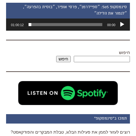
סינמסקופ 505: ״ספיידרמן״, פרסי אופיר, ״בוסית בהפרעה״,
״לגמור את הלילה״
נגן
01:00:12
00:00
אודיו
חיפוש
חיפוש
תמכו ב"סינמסקופ"
רוצים לעזור לממן את פעילות הבלוג, טבלת המבקרים והפודקאסט?