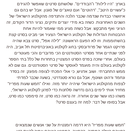
בארץ: “היו לילות" ו"הבודדים". שלושתם סרטים שאפשר להגידם
כ"עשויים היטב", “רהוטים" ועם טאצ'ים של סגנון. אבל יש בהם גם
איזושהי כבדות שנדמה שכבר הלכה והתנדפה מהקולנוע הישראלי של
השנים האחרונות. כשזה בא מידי יוצרים ותיקים, נציגי הדור הקודם, זה
הגיוני ואף מתבקש. אבל כשזה מגיע ממי שאמור להיות אחת
ההבטחות הגדולות של הקולנוע הישראלי הצעיר אני מביט בסרט קצת
בהשתוממות. וזו לא הפעם הראשונה: "לילה אפל", סרט צבא שהיה
פרויקט הגמר של פרודובסקי בחוג לקולנוע באוניברסיטת תל אביב, היה
לפני שנתיים אחד מסרטי הסטודנטים הכי מדוברים והכי מעוטרים
בעולם, אחרי שזכה בפרס הסרט המצטיין בתחרות של כלל בתי הספר
לקולנוע בעולם והיה מועמד לאוסקר של סרטי הסטודנטים. גם שם לא
ממש התחברתי. ושוב אדגיש, כי אולי הפכתי לצופה מפונק: זה בסדר
ונחמד ורהוט ושוטף, אבל גם נורא סטנדרטי, בשעה שכבר למדתי
לצפות מהקולנוע הישראלי שיהיה יותר מזה. ואילו "חמש שעות מפריז"
מחזיר אותי לימים בהם נדרשה סלחנות כדי לפרגן לקולנוע הישראלי,
משהו כמו עשר שנים אחורה. זה נראה כמו סרט, זה סימפטי כמו סרט,
אבל בסופו של דבר: למה זה בעצם סרט?
"חמש שעות מפריז" היא דרמה רומנטית על שני אנשים שנמצאים
בחייהם בשלב המתנה, הקפאה. המפגש ביניהם אמור להיות רגע