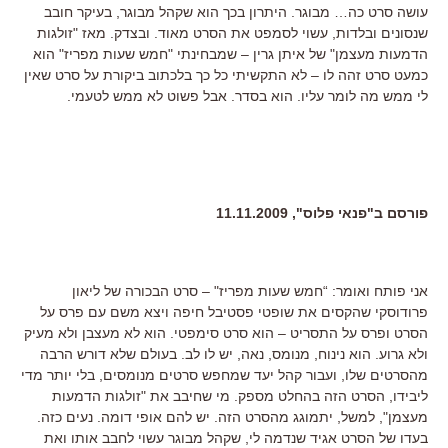
עושה סרט כה… מבוגר. היתרון בכך הוא שקהל מבוגר, בעיקר חובב
שנסונים ובלדות, עשוי לסמפט את הסרט מאוד. ובצדק. מאז "זולגות
הדמעות מעצמן" של איתן גרין – שמבחינתי "חמש שעות מפריז" הוא
כמעט סרט זהה לו – לא התקשיתי כל כך בלכתוב ביקורת על סרט שאין
לי ממש מה לומר עליו. הוא בסדר. אבל פשוט לא ממש לטעמי.
פורסם ב"פנאי פלוס", 11.11.2009
אני פותח ואומר: “חמש שעות מפריז" – סרט הבכורה של ליאון
פרודוסקי שהקסים את שופטי פסטיבל חיפה ויצא משם עם פרס על
הסרט ופרס על התסריט – הוא סרט סימפטי. הוא לא מעצבן ולא מעיק
ולא גרוע. הוא נינוח, מנומס, נאה, יש לו לב. בעולם שלא דורש הרבה
מהסרטים שלו, ועבור קהל יעד שמחפש סרטים מנומסים, בלי יותר מדי
ליבידו, הסרט הזה בהחלט מספק. מי שחיבב את "זולגות הדמעות
מעצמן", למשל, יתמוגג מהסרט הזה. יש להם אופי דומה. נעים כזה.
בעדו של הסרט אגיד שנדמה לי, שקהל מבוגר עשוי לחבב אותו ואת