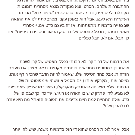
ההתעוררות שלהם. הסרט יוצא מנקודת מוצא מסחרית-רומנטית
מקובלת ולגיטימית, ונדמה שזה סרט שכמו "סיפור גדול" מטרתו
העיקרית היא לענג. אבל הוא באופן עקבי מסרב לתת לנו את ההנאה
שבצפייה בדמויות מתפתחות. אז זה בעצם סרט אנטי-מסחרי
ואנטי-רומנטי, תרגיל קונספטואלי בריסוק הז'אנר ובשבירת ציפיות? אם
כן, חבל. אם לא, חבל כפליים.
את הדמות של דרור קרן לא הבנתי בכלל. הפטיש של קרן לשבת
ולהתבונן במטוסים ממריאים ונוחתים מקסים. נראה מצוין. גם מעורר
הזדהות. אבל פחד הטיסה שלו, שאמור להיות הדבר שהכי רודף אותו,
מייסר אותו, מקרקע אותו (וגם מסמל איזושהי אימפוטנטיות של
הדמות, שלא מצליחה להתנתק מהקרקע), נשאר כמו איפיון שאף פעם
לא מגיע לידי פתרון שיש בו הארה או ריגוש, עד כדי כך שבסופו של
סרט עולה התהייה למה היינו צריכים את הפוביה הזאת? מה היא עזרה
לנו להבין עליו?
אבל יאמר לזכות הסרט שהוא די חזק בדמויות משנה, שיש להן יותר