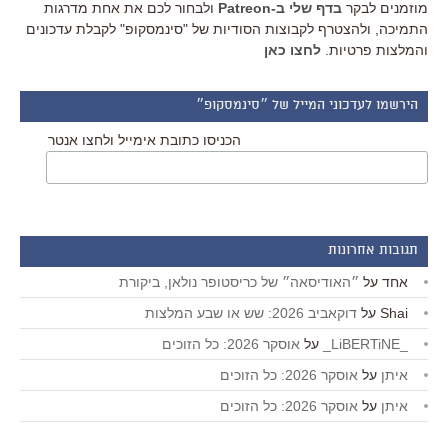
מוזמנים לבקר
בדף שלי ב-Patreon
ולבחור לכם את אחת מדרגות
התמיכה, ולהצטרף לקבוצות הסודיות של "סינמסקופ" לקבלת עדכונים
והמלצות פרטיות.
לחצו כאן
הירשמו לעדכוני המייל של ״סינמסקופ״
הכניסו כתובת אימייל ולחצו אנטר
תגובות אחרונות
אחד
על
״האודיסאה״ של כריסטופר נולאן, ביקורת
Shai
על
דוקאביב 2026: שש או שבע המלצות
_LiBERTiNE_
על
אוסקר 2026: כל הזוכים
איתן
על
אוסקר 2026: כל הזוכים
איתן
על
אוסקר 2026: כל הזוכים