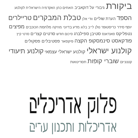
ביקורת
גיבורי על
דוקאביב
האחים כהן
האקדמיה הישראלית לקולנוע
טבלת המבקרים
טריילרים
הספד
הערת שוליים
וודי אלן
מפיצים
יוסף סידר
כריסטופר נולן
מדע בדיוני
מלחמת הכוכבים
לייב בלוג
מוזיקה
סטיבן ספילברג
סרטים קצרים
נטפליקס
סאנדאנס
סיכום חודש
סרטי קיץ
פודקאסט סינמסקופ הקצה
פסטיבלים
פסקולים
פיקסאר
קולנוע ישראלי
קולנוע תיעודי
קולנוע ישראלי עצמאי
שוברי קופות
תסריטאות
קטנוניזם