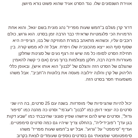
אווירת השנסונים שלו. נגד הסרט אגיד שהוא פשוט נורא מיושן.
דרור קרן מגלם ב"חמש שעות מפריז" נהג מונית בשם יגאל, והוא אחת
הדמויות הכי פלגמטיות שראיתי כבר הרבה זמן בסרט. הוא גרוש, כולם
רוכבים עליו, וכשהוא מתאהב במורת המוזיקה של בנו, הציפייה היא
שסוף סוף הוא ייצא מהכונכיה שלו ויפרח. אבל זה לא ממש קורה. בין
תחילת הסרט לסופו כל מה שיש זה רצף נעים של סצינות שחלקן
מעוררות חיבה רבה, חלקן מצולמות ברוך נעים (אם כי קשה להאמין
שהצלם של הסרט הזה והצלם של "לבנון" הוא אותו איש), ובאופן כללי
הליהוק של קרן והלנה ירלובה מעסה את בלוטות ה"חביב". אבל משהו
משמעותי חסר בסרט הזה.
יכול להיות שהציפיות שלי מופרזות. בשנה עם 25 סרטים, בה היו שני
סרטים כה יוצאי דופן כמו "לבנון" ו"עג'מי" וסרט כה מהנה כמו "סיפור
גדול", וסרטים שיש להם איזשהו שפיץ סגנוני שחיבבתי כמו "שבע דקות
בגן עדן" ו"פובידיליה", בהחלט צריך שיהיו גם כמה סרטים סימפטיים.
ועדיף "סימפטי" על "גרוע". אבל יש ב"חמש שעות מפריז" משהו
סימפטומטי שמצאתי גם בסרטים נוספים שעומדים לצאת בקרוב