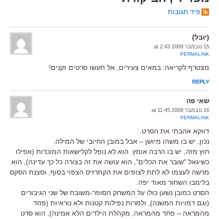
פיד תגובות
(יובל)
15 נובמבר 2009 at 2:43
PERMALINK
מצטרף לקריאה: במאים צעירים, אל תעשו סרטים זקנים!
REPLY
שאי פה
16 נובמבר 2009 at 11:45
PERMALINK
דווקא אהבתי את הסרט.
נכון, יש בו משהו מיושן – אבל במובן החיובי של המילה.
חוץ מזה, יש בו הרבה אומץ. הוא לא נופל לקלישאות המוכרות (אפילו
כשיגאל "שובר את הכלים", הוא עושה את זה בצורה כל כך עדינה), הוא
מרשה לעצמו לא לתת לצופים את הקתרזיס הצפוי בסוף, וסצנת הסקס
בלימבו השחור מאוד יפה.
הסרט כמובן נשען כולו על המשחק הסופר-משובח של שני הגיבורים
(וגם דמויות המשנה), ולמרות נפילות קטנות ולא נוראיות (פחד
מהמראה – פחד מהמראה, מקהלת הילדים הלא אמינה), הוא סרט