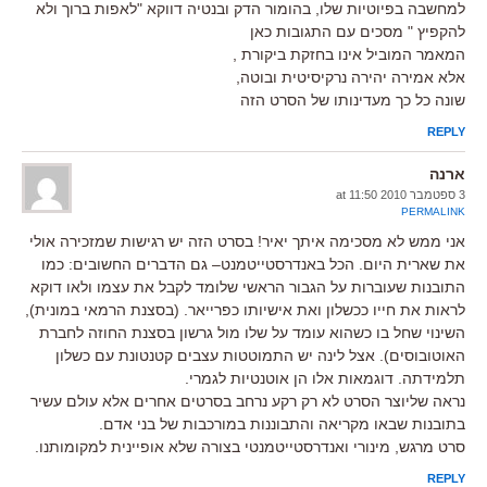
למחשבה בפיוטיות שלו, בהומור הדק ובנטיה דווקא "לאפות ברוך ולא
להקפיץ " מסכים עם התגובות כאן
המאמר המוביל אינו בחזקת ביקורת ,
אלא אמירה יהירה נרקיסיטית ובוטה,
שונה כל כך מעדינותו של הסרט הזה
REPLY
ארנה
3 ספטמבר 2010 at 11:50
PERMALINK
אני ממש לא מסכימה איתך יאיר! בסרט הזה יש רגישות שמזכירה אולי
את שארית היום. הכל באנדרסטייטמנט– גם הדברים החשובים: כמו
התובנות שעוברות על הגבור הראשי שלומד לקבל את עצמו ולאו דוקא
לראות את חייו ככשלון ואת אישיותו כפרייאר. (בסצנת הרמאי במונית),
השינוי שחל בו כשהוא עומד על שלו מול גרשון בסצנת החוזה לחברת
האוטובוסים). אצל לינה יש התמוטטות עצבים קטנטונת עם כשלון
תלמידתה. דוגמאות אלו הן אוטנטיות לגמרי.
נראה שליוצר הסרט לא רק רקע נרחב בסרטים אחרים אלא עולם עשיר
בתובנות שבאו מקריאה והתבוננות במורכבות של בני אדם.
סרט מרגש, מינורי ואנדרסטייטמנטי בצורה שלא אופיינית למקומותנו.
REPLY