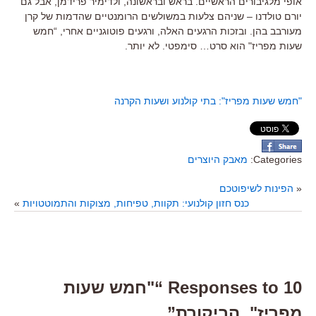
אופי מלגיבורים הראשיים. בראש ובראשונה, ולדימיר פרידמן, אבל גם
יורם טולדנו – שניהם צלעות במשולשים הרומנטיים שהדמות של קרן
מעורבב בהן. ובזכות הרגעים האלה, ורגעים פוטוגניים אחרי, “חמש
שעות מפריז" הוא סרט… סימפטי. לא יותר.
"חמש שעות מפריז": בתי קולנוע ושעות הקרנה
Categories:
מאבק היוצרים
«
הפינות לשיפוטכם
כנס חזון קולנועי: תקוות, טפיחות, מצוקות והתמוטטויות
»
10 Responses to “"חמש שעות
מפריז", הביקורת”