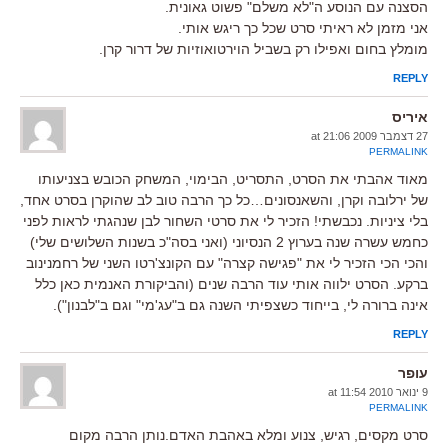
הסצנה עם הנוסע ה"לא משלם" פשוט גאונית.
אני מזמן לא ראיתי סרט שכל כך ריגש אותי.
מומלץ בחום ואפילו רק בשביל הוירטואוזיות של דרור קרן.
REPLY
איריס
27 דצמבר 2009 at 21:06
PERMALINK
מאוד אהבתי את הסרט, התסריט, הבימוי, המשחק הכובש בצניעותו
של ירלובה וקרן, והשאנסונים…כל כך הרבה טוב לב שהוקרן בסרט אחד,
בלי ציניות. נכבשתי! הזכיר לי את סרטי השחור לבן שנהגתי לראות לפני
כחמש עשרה שנה בערוץ 2 הנסיוני (ואני בסה"כ בשנות השלושים שלי)
והכי הכי הזכיר לי את "פגישה קצרה" עם הקונצ'רטו השני של רחמנינוב
ברקע. הסרט ילווה אותי עוד הרבה שנים (והביקורת האנמית כאן כלל
אינה ברורה לי, בייחוד כשצפיתי השנה גם ב"עג'מי" וגם ב"לבנון").
REPLY
עופר
9 ינואר 2010 at 11:54
PERMALINK
סרט מקסים, רגיש, צנוע ומלא באהבת האדם.נותן הרבה מקום