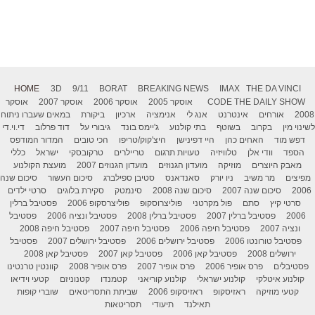
HOME
3D
9/11
BORAT
BREAKING NEWS
IMAX
THE DA VINCI
THE DAILY SHOW
CODE
אוסקר 2005
אוסקר 2006
אוסקר 2007
אוסקר
2008
אורחים
אינטרנט
אנג לי
אנימציה
ארכיון
ביקורת
במאים שעברו ניתוח
לשינוי מין
בקרוב
בשוטף
בתי קולנוע
ג'יימס בונד
גיבורי על
דוד פרלוב
די.וי.די
דפש מוד
האחים כהן
היי דפינישן
היצ'קוק/טריפו
הכי טובים
המדור המודפס
הספד
וודי אלן
טלוויזיה
טעויות תרגום
טריילרים
טרקובסקי
ישראל
כללי
מאבק היוצרים
מוזיקה
מועדון הגנוזים
מועדון הגנוזים 2007
מועצת הקולנוע
מפיצים
מר משיב
ניו יורק
סאנדאנס
סטיבן ספילברג
סיכום העשור
סיכום שנה
2006
סיכום שנה 2007
סיכום שנה 2008
סינמטק
סקירת בלוגים
סרטי ילדים
סרטי קיץ
סתם
פול מקרטני
פוליצרוסקופ
פוליצרסקופ 2006
פסטיבל ברלין
2006
פסטיבל ברלין 2007
פסטיבל ברלין 2008
פסטיבל ונציה 2006
פסטיבל
ונציה 2007
פסטיבל חיפה 2006
פסטיבל חיפה 2007
פסטיבל חיפה 2008
פסטיבל טורונטו 2006
פסטיבל ירושלים 2006
פסטיבל ירושלים 2007
פסטיבל
ירושלים 2008
פסטיבל קאן 2006
פסטיבל קאן 2007
פסטיבל קאן 2008
פסטיבלים
פרס אופיר 2006
פרס אופיר 2007
פרס אופיר 2008
קוונטין טרנטינו
קולנוע איטלקי
קולנוע ישראלי
קולנוע קוריאני
קטמנדו
קטנוניזם
קטעי וידיאו
קטעי מוזיקה
ראזיסקופ
ראזיסקופ 2006
שביתת התסריטאים
שוברי קופות
תאילנד
תיעודי
תסריטאות