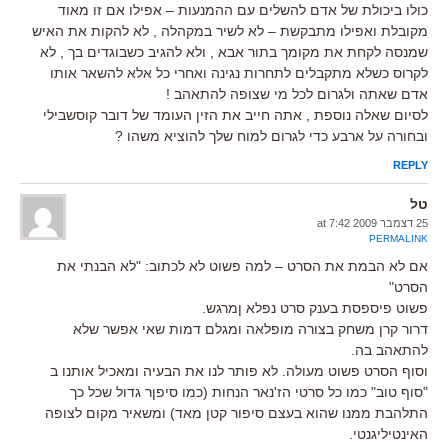
כולו ביכולת של אדם להשלים עם ההמנעות – אפילו אם זו מאוד
מקובלת ואפילו מתבקשת – לא לשיר במקהלה , לא להקות את האיש
שמנסה לקחת את מקומך בתור אבא , ולא להגיב כשבוגדים בך , לא
לקרוס כשלא מתקבלים לתחרות נגינה ואחרי כל אלא להשאר אותו
אדם שאתה ולגרום לכל מי שצופה להתאהב !
לסיום שאלה נוספת , אתה חייב את הזין העומד של דובר קוסשבילי
ובחורה על ארבע כדי לגרום למוח שלך להוציא משהו ?
REPLY
טל
25 דצמבר 2009 at 7:42
PERMALINK
אם לא הבמת את הסרט – למה פשוט לא לכתוב: "לא הבנתי את
הסרט"
פשוט פיספסת בענק סרט נפלא ןמרגש.
דרור קרן משחק בצורה מופלאה ומגלם דמות שאי אפשר שלא
להתאהב בה.
וסוף הסרט פשוט מעולה. לא פותר לנו את הבעיה ומאכיל אותנו ב
"סוף טוב" כמו כל סרטי הז'נאר הנחות (כמו סיפןר גדול שכל כך
התלהבת ממנו שהוא בעצם סיפור קטן מאד) ומשאיר מקום לצופה
האינטיליגנטי.