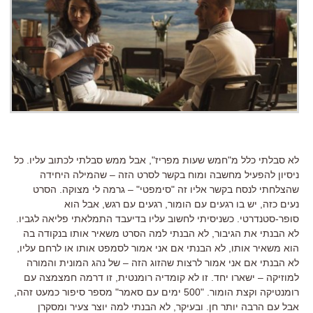
לא סבלתי כלל מ"חמש שעות מפריז", אבל ממש סבלתי לכתוב עליו. כל
ניסיון להפעיל מחשבה ומוח בקשר לסרט הזה – שהמילה היחידה
שהצלחתי לנסח בקשר אליו זה "סימפטי" – גרמה לי מצוקה. הסרט
נעים כזה, יש בו רגעים עם הומור, רגעים עם רגש, אבל הוא
סופר-סטנדרטי. כשניסיתי לחשוב עליו בדיעבד התמלאתי פליאה לגביו.
לא הבנתי את הגיבור, לא הבנתי למה הסרט משאיר אותו בנקודה בה
הוא משאיר אותו, לא הבנתי אם אני אמור לסמפט אותו או לרחם עליו,
לא הבנתי אם אני אמור לרצות שהזוג הזה – של נהג המונית והמורה
למוזיקה – ישארו יחד. זו לא קומדיה רומנטית, זו דרמה חמצמצה עם
רומנטיקה וקצת הומור. "500 ימים עם סאמר" מספר סיפור כמעט זהה,
אבל עם הרבה יותר חן. ובעיקר, לא הבנתי למה יוצר צעיר ומסקרן