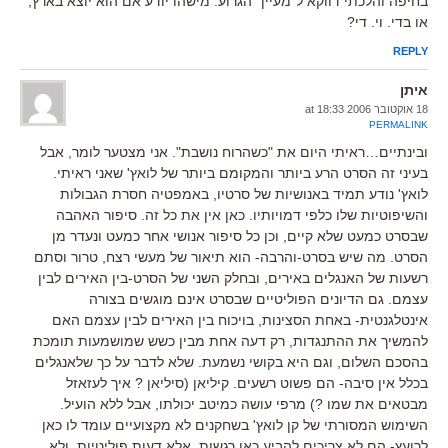
בחיפה והלכתי דווקא ל"מעיין" הגרוע. מישהו יודע אם הוא יוצא בארץ,
או בדי. וי. די?
REPLY
איתן
18 אוקטובר 2006 at 18:33
PERMALINK
ובינתיים…ראיתי היום את "כשהרוח נושבת". אני מצטער לומר, אבל
בעיני זה הסרט הרע ביותר והמקומם ביותר של לואץ' שאני ראיתי.
לואץ' נודע תמיד באנושיות של סרטיו, באמפטיה חסרת הגבולות
והשיפוטיות שלו כלפי דמויותיו. כאן אין את כל זה. סיפור האהבה
שבסרט כמעט שלא קיים, וכן כל סיפור אנושי אחר כמעט ונעדר מן
הסרט. מה שיש בסרט-והרבה- הוא תיאור של מעשי רצח, טרור וסתם
רשעות של האנגלים באירים, ובחלק השני של הסרט-בין האירים לבין
עצמם. גם הדיונים הפוליטיים שבסרט אינם מוגשים בצורה
אינטלגנטית- באחת הסצינות, בויכוח בין האירים לבין עצמם האם
להמשיך את ההתנגדות, רק דעה אחת מבין כשש שמושמעות תומכת
בהסכם השלום, וגם היא בקושי נשמעת. שלא לדבר על כך שלאנגלים
בכלל אין סיבה- הם פשוט רשעים. קיליאן (סיליאן ? איך לעזאזל
מבטאים את שמו ?) מרפי עושה כמיטב יכולתו, אבל ללא הועיל.
השימוש המסורתי של קן לואץ' בשחקנים לא מקצועיים עומד לו כאן
לרועץ- הם לא צריכים להביע כאן רגשות, אלא דעות פוליטיות, ולא