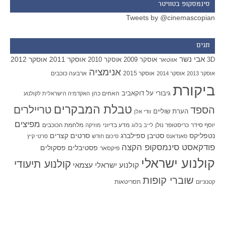
סינמסקופ בטוויטר
Tweets by @cinemascopian
תגים
אבי נשר
אוסקר 2011
אוסקר 2012
אוסקר 2009
אוסקר 2010
3D
אווטאר
אנימציה
אוסקר 2015
ארבעה כוכבים
אוסקר 2013
אוסקר 2014
ביקורת
גיבורי על
דוקאביב
האחים כהן
האקדמיה הישראלית לקולנוע
טבלת המבקרים
טריילרים
הספד
הערת שוליים
וודי אלן
מפיצים
יוסף סידר
כריסטופר נולן
מדע בדיוני
מלחמת הכוכבים
לייב בלוג
מוזיקה
סטיבן ספילברג
סרטים קצרים
נטפליקס
סאנדאנס
סיכום חודש
סרטי קיץ
פודקאסט סינמסקופ הקצה
פסטיבלים
פסקולים
פיקסאר
קולנוע ישראלי
קולנוע תיעודי
קולנוע ישראלי עצמאי
שוברי קופות
תסריטאות
קטנוניזם