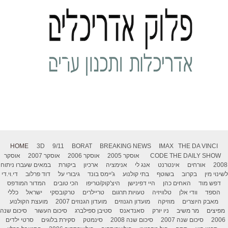
HOME
3D
9/11
BORAT
BREAKING NEWS
IMAX
THE DA VINCI
THE DAILY SHOW
CODE
אוסקר 2005
אוסקר 2006
אוסקר 2007
אוסקר
2008
אורחים
אינטרנט
אנג לי
אנימציה
ארכיון
ביקורת
במאים שעברו ניתוח
לשינוי מין
בקרוב
בשוטף
בתי קולנוע
ג'יימס בונד
גיבורי על
דוד פרלוב
די.וי.די
דפש מוד
האחים כהן
היי דפינישן
היצ'קוק/טריפו
הכי טובים
המדור המודפס
הספד
וודי אלן
טלוויזיה
טעויות תרגום
טריילרים
טרקובסקי
ישראל
כללי
מאבק היוצרים
מוזיקה
מועדון הגנוזים
מועדון הגנוזים 2007
מועצת הקולנוע
מפיצים
מר משיב
ניו יורק
סאנדאנס
סטיבן ספילברג
סיכום העשור
סיכום שנה
2006
סיכום שנה 2007
סיכום שנה 2008
סינמטק
סקירת בלוגים
סרטי ילדים