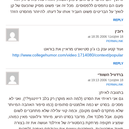
פעם הם נתפסים ללפסוסים. מכל זה אני פשוט מסיק שהכעס של קן
לואץ' על הבריטים פשוט העביר אותו על דעתו. להיזהר מהסרט הזה!
REPLY
רובין
18 אוקטובר 2006 at 18:35
PERMALINK
ועוד קטע ענק בו ג'ון סטיוארט מראיין את בוראט
http://www.collegehumor.com/video:1714080/context/popular
REPLY
ברדוויל השוודי
18 אוקטובר 2006 at 19:13
PERMALINK
בתגובה לאיתן:
גם אני ראיתי את הסרט (למה הוא מוקרן רק בלב דיזינגוף?!), ואני לא
מסכים. בסרט יש כמה אלמנטים סתומים (כמו סיפור האהבה המיותר
שלא מתקדם לשום מקום), וכמה קווי עלילה שלא מתחברים לשום
מקום. אבל מלבד אלו, מדובר בסרט רגיש, מיוחד ורלוונטי מאין כמוהו,
שמציג תקופה מרתקת בהסטוריה של אירלנד ועושה את זה בצורה
מאוד אפקטיבית. השחקנים עושים את עבודתם נאמנה (למרות