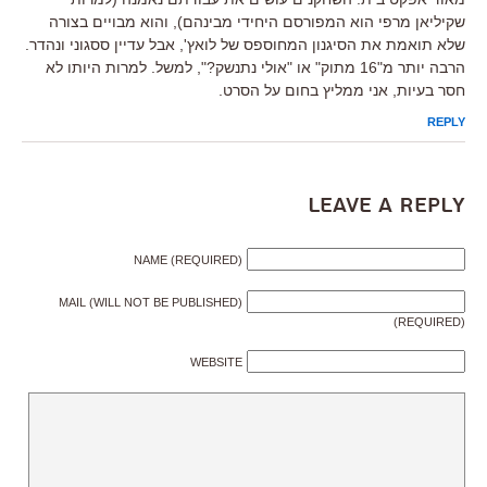
שקיליאן מרפי הוא המפורסם היחידי מבינהם), והוא מבויים בצורה
שלא תואמת את הסיגנון המחוספס של לואץ', אבל עדיין ססגוני ונהדר.
הרבה יותר מ"16 מתוק" או "אולי נתנשק?", למשל. למרות היותו לא
חסר בעיות, אני ממליץ בחום על הסרט.
REPLY
Leave a Reply
NAME (REQUIRED)
MAIL (WILL NOT BE PUBLISHED)
(REQUIRED)
WEBSITE