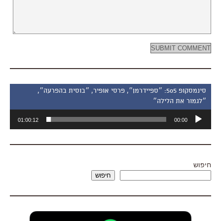
סינמסקופ 505: ״ספיידרמן״, פרסי אופיר, ״בוסית בהפרעה״,
״לגמור את הלילה״
נגן
01:00:12
00:00
אודיו
חיפוש
חיפוש