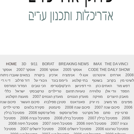
HOME
3D
9/11
BORAT
BREAKING NEWS
IMAX
THE DA VINCI
THE DAILY SHOW
CODE
אוסקר 2005
אוסקר 2006
אוסקר 2007
אוסקר
2008
אורחים
אינטרנט
אנג לי
אנימציה
ארכיון
ביקורת
במאים שעברו ניתוח
לשינוי מין
בקרוב
בשוטף
בתי קולנוע
ג'יימס בונד
גיבורי על
דוד פרלוב
די.וי.די
דפש מוד
האחים כהן
היי דפינישן
היצ'קוק/טריפו
הכי טובים
המדור המודפס
הספד
וודי אלן
טלוויזיה
טעויות תרגום
טריילרים
טרקובסקי
ישראל
כללי
מאבק היוצרים
מוזיקה
מועדון הגנוזים
מועדון הגנוזים 2007
מועצת הקולנוע
מפיצים
מר משיב
ניו יורק
סאנדאנס
סטיבן ספילברג
סיכום העשור
סיכום שנה
2006
סיכום שנה 2007
סיכום שנה 2008
סינמטק
סקירת בלוגים
סרטי ילדים
סרטי קיץ
סתם
פול מקרטני
פוליצרוסקופ
פוליצרסקופ 2006
פסטיבל ברלין
2006
פסטיבל ברלין 2007
פסטיבל ברלין 2008
פסטיבל ונציה 2006
פסטיבל
ונציה 2007
פסטיבל חיפה 2006
פסטיבל חיפה 2007
פסטיבל חיפה 2008
פסטיבל טורונטו 2006
פסטיבל ירושלים 2006
פסטיבל ירושלים 2007
פסטיבל