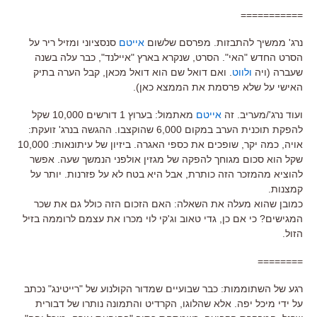
===========
נרג' ממשיך להתבזות. מפרסם שלשום
אייטם
סנסציוני ומזיל ריר על
הסרט החדש "האי". הסרט, שנקרא בארץ "איילנד", כבר עלה בשנה
שעברה (ויה
ולווט
. ואם דואל שם הוא דואל מכאן, קבל הערה בתיק
האישי על שלא פרסמת את הממצא כאן).
ועוד נרג'/מעריב. זה
אייטם
מאתמול: בערוץ 1 דורשים 10,000 שקל
להפקת תוכנית הערב במקום 6,000 שהוקצבו. ההגשה בנרג' זועקת:
אויה, כמה יקר, שופכים את כספי האגרה. ביזיון של עיתונאות: 10,000
שקל הוא סכום מגוחך להפקה של מגזין אולפני הנמשך שעה. אפשר
להוציא מהמזכר הזה כותרת, אבל היא בטח לא על פזרנות. יותר על
קמצנות.
כמובן שהוא מעלה את השאלה: האם הזכום הזה כולל גם את שכר
המגישים? כי אם כן, גדי טאוב וג'קי לוי מכרו את עצמם לרוממה בזיל
הזול.
========
רגע של השתוממות: כבר שבועיים שמדור הקולנוע של "רייטינג" נכתב
על ידי מיכל יפה. אלא שהלוגו, הקרדיט והתמונה נותרו של דבורית