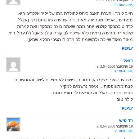
PERMALINK
חייב לומר.. הערת האגב ביחס להולדת בתו של יקיר אלקריב היא
מפתיעה, אפילו מפתיעה מאוד. ר"ל שהערה כזו נותנת לך (אצלי)
קרדיט כמבקר קולנוע יותר ממה שאתה כוצב כמבקר וזאת למרות
שלכאורה ההערה נראית כלא שייכת לביקורת קולנוע אבל (לדעתי) היא
מאוד מאוד שייכת (לתשומת לב מרבית מגיבי הבלוג שכאן).
REPLY
דואל
19 אוקטובר 2006 at 2:54
PERMALINK
מצטער שאני מציף כאן תגובות, פשוט לא מצליח לישון והמחשבות
קצת מתעופפות… איפה נרשמים למקי?
וסופר סתם – בגלל זה קוראים לך סופר סתם…
לילה טוב
REPLY
רד פיש
19 אוקטובר 2006 at 8:54
PERMALINK