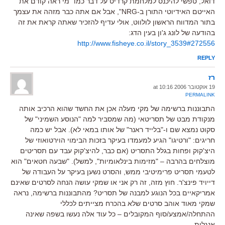
דואל, טפשי להיכנס למלחמת קרדיט על דבר כמו "מי ראה קודם את
האייטם האידיוטי התורן ב-NRG", אבל אם אתה כבר מזהה את עצמך
בתור המדווח הראשון לולווט, אולי עדיף להזכיר שאתה קראת את זה
בהודעה של לונג ג'ון בעין הדג:
http://www.fisheye.co.il/story_3539#272556
REPLY
רז
19 אוקטובר 2006 at 10:16
PERMALINK
התבוננות ברשימה של מקי מעלה אכן את החשד שהוא הרכיב אותה
מנקודת מבט של תסריטאי (מה שמסביר למה "הנוסע השמיני" של
סקוט נמצא שם ו-"בלייד ראנר" של אותו במאי לא). אבל יש כמה
חריגים: "ורטיגו" הגיע למעמדו בעיקר בזכות הבימוי הוירטואוזי של
היצ'קוק ופחות בגלל התסריט (אם כבר, להיצ'קוק עבד עם תסריטים
מוצלחים בהרבה – "מזימות בינלאומיות", למשל). "שבעה חטאים" הוא
לטעמי תסריט פרימיטיבי ממש, והסרט נשען בעיקר על העבודה של
דייויד פינצ'ר. חוץ מזה, זה רק אני או שמקי עושה הנחה לסרטים שאינם
אמריקאיים בכל הנוגע למבנה של תסריט? מהתבוננות ברשימה, נראה
שמקי מאוד אוהב סרטים שלא בהכרח מצייתים לכללי
ההתחלה/אמצע/סוף המקובלים – כל עוד אלה נעשו בשפה שאינה
אנגלית.