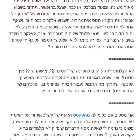
שרגל, המבקרת הקבועה, כשמתחת כתוב "בהופעת אורח: מיכל יפה".
מאוד משונה, ומאוד מבלבל. אז ככה: שרגל בחופשה, תחזור בשבוע
הבא. ובשבוע שעבר נעדר יקיר אלקריב ממדור הקולנוע של "עיתון תל
אביב" ואת מקומו תפס איתמר רוז. השבוע אלקריב כבר חוזר. ושאף
אחד לא יתפוס לי את המקום: אני אהיה בשבוע הבא בחופשה, לא
יהיה מדור בגיליון "פנאי פלוס" של ה-2 בנובמבר. אגב, לאלקריב נולדה
בשבוע שעבר בת. פז. זה נדמה לי או שאפשר לספור על כף יד קטועה
אחת את כמות מבקרי הקולנוע שהם גם הורים?
==========
לא הצלחתי להגיע היום להקרנה של "הטינה 2". מישהו היה? איך
הסרט? ואני שומע תגובות חמימות מההקרנה של "מיס סאנשיין
הקטנה" שהתקיימה אתמול (עבור הבלתי מוחרמים, ועורכיהם של
המוחרמים). סרט מקסים. אכתוב עליו למדורי הבא.
==========
אני מסכים עם כל מילה
מהטקסט
הזועף של קשלס/שחורי על רשימת
50 הסרטים המועדפים על רוברט מקי. אבל אני חייב להבהיר משהו,
פשוט כי נדמה לי שאלה מסוג הדברים שעדיין לא מלמדים בחוג
לקולנוע בארץ: "רשת שידור" ו"פסק דין", שניהם של סידני לומט, אולי