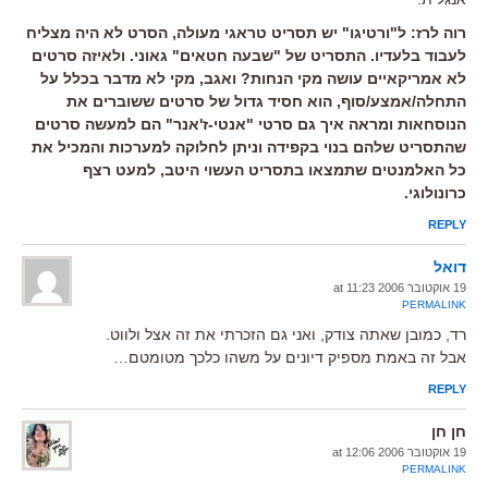
רוה לרז: ל"ורטיגו" יש תסריט טראגי מעולה, הסרט לא היה מצליח
לעבוד בלעדיו. התסריט של "שבעה חטאים" גאוני. ולאיזה סרטים
לא אמריקאיים עושה מקי הנחות? ואגב, מקי לא מדבר בכלל על
התחלה/אמצע/סוף, הוא חסיד גדול של סרטים ששוברים את
הנוסחאות ומראה איך גם סרטי "אנטי-ז'אנר" הם למעשה סרטים
שהתסריט שלהם בנוי בקפידה וניתן לחלוקה למערכות והמכיל את
כל האלמנטים שתמצאו בתסריט העשוי היטב, למעט רצף
כרונולוגי.
REPLY
דואל
19 אוקטובר 2006 at 11:23
PERMALINK
רד, כמובן שאתה צודק, ואני גם הזכרתי את זה אצל ולווט.
אבל זה באמת מספיק דיונים על משהו כלכך מטומטם…
REPLY
חן חן
19 אוקטובר 2006 at 12:06
PERMALINK