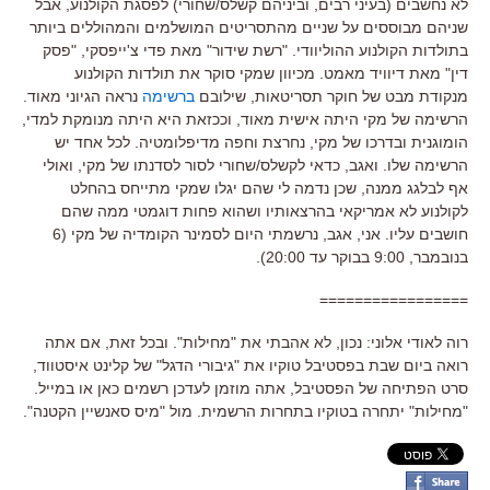
לא נחשבים (בעיני רבים, וביניהם קשלס/שחורי) לפסגת הקולנוע, אבל
שניהם מבוססים על שניים מהתסריטים המושלמים והמהוללים ביותר
בתולדות הקולנוע ההוליוודי. "רשת שידור" מאת פדי צ'ייפסקי, "פסק
דין" מאת דיוויד מאמט. מכיוון שמקי סוקר את תולדות הקולנוע
מנקודת מבט של חוקר תסריטאות, שילובם
ברשימה
נראה הגיוני מאוד.
הרשימה של מקי היתה אישית מאוד, וככזאת היא היתה מנומקת למדי,
הומוגנית ובדרכו של מקי, נחרצת וחפה מדיפלומטיה. לכל אחד יש
הרשימה שלו. ואגב, כדאי לקשלס/שחורי לסור לסדנתו של מקי, ואולי
אף לבלגג ממנה, שכן נדמה לי שהם יגלו שמקי מתייחס בהחלט
לקולנוע לא אמריקאי בהרצאותיו ושהוא פחות דוגמטי ממה שהם
חושבים עליו. אני, אגב, נרשמתי היום לסמינר הקומדיה של מקי (6
בנובמבר, 9:00 בבוקר עד 20:00).
=================
רוה לאודי אלוני: נכון, לא אהבתי את "מחילות". ובכל זאת, אם אתה
רואה ביום שבת בפסטיבל טוקיו את "גיבורי הדגל" של קלינט איסטווד,
סרט הפתיחה של הפסטיבל, אתה מוזמן לעדכן רשמים כאן או במייל.
"מחילות" יתחרה בטוקיו בתחרות הרשמית. מול "מיס סאנשיין הקטנה".