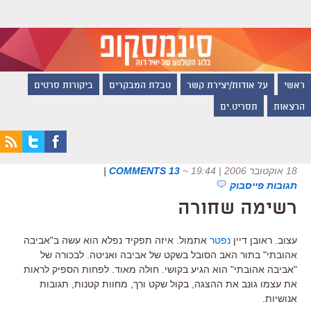
ראשי
על אודות/יצירת קשר
טבלת המבקרים
ביקורות סרטים
הרצאות
תסריט.ים
18 אוקטובר 2006 | 19:44
~
13 COMMENTS
|
תגובות פייסבוק
רשימה שחורה
עצוב. ראובן דיין
נפטר
אתמול. איזה תפקיד נפלא הוא עשה ב"אביבה
אהובתי" בתור האב הסובל בשקט של אביבה ואניטה. לבכורה של
"אביבה אהובתי" הוא הגיע בקושי. חולה מאוד. לפחות הספיק לראות
את עצמו גונב את ההצגה, בקול שקט ורך, מחוות קטנות, תגובות
אנושיות.