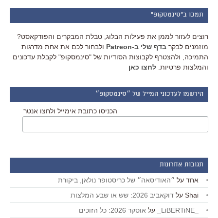
תמכו ב"סינמסקופ"
רוצים לעזור לממן את פעילות הבלוג, טבלת המבקרים והפודקאסט?
מוזמנים לבקר
בדף שלי ב-Patreon
ולבחור לכם את אחת מדרגות
התמיכה, ולהצטרף לקבוצות הסודיות של "סינמסקופ" לקבלת עדכונים
והמלצות פרטיות.
לחצו כאן
הירשמו לעדכוני המייל של ״סינמסקופ״
הכניסו כתובת אימייל ולחצו אנטר
תגובות אחרונות
אחד
על
״האודיסאה״ של כריסטופר נולאן, ביקורת
Shai
על
דוקאביב 2026: שש או שבע המלצות
_LiBERTiNE_
על
אוסקר 2026: כל הזוכים