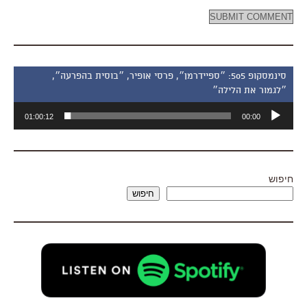
סינמסקופ 505: ״ספיידרמן״, פרסי אופיר, ״בוסית בהפרעה״,
״לגמור את הלילה״
נגן
01:00:12
00:00
אודיו
חיפוש
חיפוש