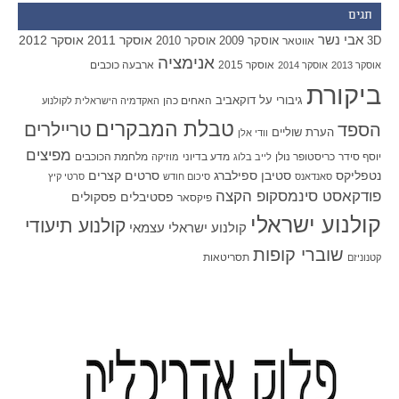
תגים
אבי נשר
אוסקר 2011
אוסקר 2012
אוסקר 2009
אוסקר 2010
3D
אווטאר
אנימציה
אוסקר 2015
ארבעה כוכבים
אוסקר 2013
אוסקר 2014
ביקורת
גיבורי על
דוקאביב
האחים כהן
האקדמיה הישראלית לקולנוע
טבלת המבקרים
טריילרים
הספד
הערת שוליים
וודי אלן
מפיצים
יוסף סידר
כריסטופר נולן
מדע בדיוני
מלחמת הכוכבים
לייב בלוג
מוזיקה
סטיבן ספילברג
סרטים קצרים
נטפליקס
סאנדאנס
סיכום חודש
סרטי קיץ
פודקאסט סינמסקופ הקצה
פסטיבלים
פסקולים
פיקסאר
קולנוע ישראלי
קולנוע תיעודי
קולנוע ישראלי עצמאי
שוברי קופות
תסריטאות
קטנוניזם