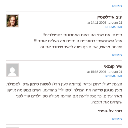
REPLY
יניב אידלשטיין
21 אוקטובר 2006 at 14:11
PERMALINK
תייגתי את שתי ההודעות האחרונות כספוילרים!!!
אבל השתמשתי בסוגריים זוויתיים וזה העלים אותם!!!
סליחה מראש, אני תיכף פונה ליאיר שיסדר את זה…
REPLY
שיר קומאי
21 אוקטובר 2006 at 15:36
PERMALINK
הצעת ייעול: ייתכן וכדאי (בדומה לעין הדג) לעשות סימון גרפי לספוילר.
מעין מנגנון שיזהה את המילה "ספוילר" בהודעה, וישים במקומה אייקון
מאיר עינים. כך נוכל לדעת אם הודעה מכילה ספויילרים עוד לפני
שקראנו את תוכנה.
רוה: על גופתי.
REPLY