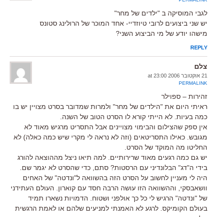
לגבי המוסיקה ב "ילדים של מחר"
יש שני ביצועים לרובי טיוזדיי- אחד המוכר של הרולינג סטונס
מישהו יודע של מי הביצוע השני?
REPLY
צלם
21 אוקטובר 2006 at 23:00
PERMALINK
זהירות – ספוילר
ראיתי היום את "הילדים של מחר" ולמרות שמדובר בסרט מצויין יש בו
כמה בעיות. לא הייתי קורא לו הסרט הטוב של השנה.
אין ספק שהצילום והבימוי מצויינים אבל התסריט מרגיש מאוד לא
מגובש. כאילו התסריטאים (וזה לא נראה לי מקרי שיש כמה כאלה) לא
החליטו מה המוקד של הסרט.
יש גם כמה רגעים מאוד שרירותיים. למה תיאו ניצל מההוצאה להורג
בידי ה"דג" הבלונדיני עם הרסטות? סתם, כדי שהסרט לא יגמר שם.
היה לי מעניין לחשוב על הסרט הזה בהשוואה ל"ונדטה" של האחים
וושאבסקי, וההשוואה הזו עושה הרבה חסד עם קוארון. העולם העתידני
של "ונדטה" הרגיש לי כל כך אולפני ושטוח. הדמויות נשארו תמיד
בעולם הקומיקס. לרגע לא האמנתי למניעים שלהם או לאמת הרגשית