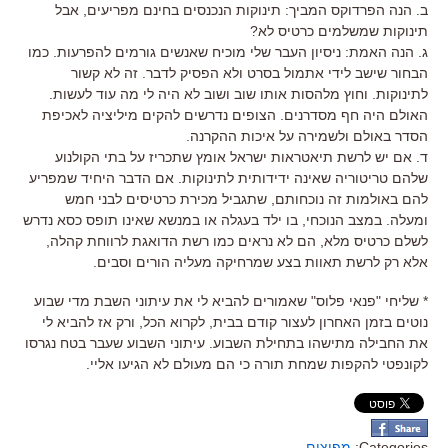
ב. הנה הפרדוקס המביך: תינוקות הנכנסים בחינם מפריעים, אבל
תינוקות שמשלמים כרטיס לא?
ג. הנה האמת: ניסיון העבר שלי מוכיח שאנשים גורמים להפרעות. כמו
הבחור שישב לידי אתמול בסרט ולא הפסיק לדבר. זה לא קשור
לתינוקות. וחוץ מלהסות אותו שוב ושוב לא היה לי מה עוד לעשות.
האולם היה חף מסדרנים. הצופים נדרשים להקים מיליציה לאכיפת
הסדר באולם ולשמירה על איכות ההקרנה.
ד. אם יש לרשת תיאטראות ישראל אומץ שתכריז על בתי הקולנוע
שלהם טריטוריה שאינה ידידותית לתינוקות. אם הדבר היחיד שמפריע
להם באולמות זה נוכחותם, שתגביל מכירת כרטיסים לבני חמש
ומעלה. במצב הנוכחי, בו ילד בעגלה או במנשא שאינו תופס כסא נדרש
לשלם כרטיס מלא, הם לא נראים כמו רשת הדואגת לרווחת קהלה,
אלא רק לרשת תאוות בצע שמרחיקה מעליה הורים וסבים.
* שליחי "פנאי פלוס" שאמורים להביא לי את עיתוני השבת מדי שבוע
נוטים בזמן האחרון לעצור קודם בבית, לקרוא הכל, ורק אז להביא לי
את החבילה מתישהו בתחילת השבוע. עיתוני השבוע שעבר בטח נגרסו
לקונפטי להקפות שמחת תורה כי הם מעולם לא הגיעו אליי.
Categories:
מפיצים