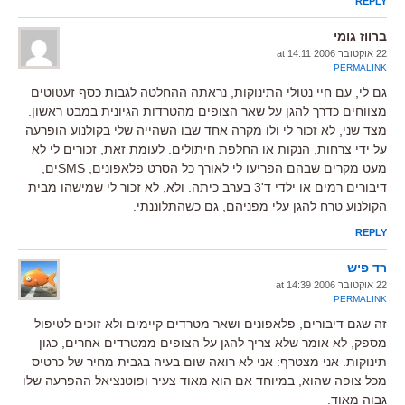
REPLY
ברווז גומי
22 אוקטובר 2006 at 14:11
PERMALINK
גם לי, עם חיי נטולי התינוקות, נראתה ההחלטה לגבות כסף זעטוטים
מצווחים כדרך להגן על שאר הצופים מהטרדות הגיונית במבט ראשון.
מצד שני, לא זכור לי ולו מקרה אחד שבו השהייה שלי בקולנוע הופרעה
על ידי צרחות, הנקות או החלפת חיתולים. לעומת זאת, זכורים לי לא
מעט מקרים שבהם הפריעו לי לאורך כל הסרט פלאפונים, SMSים,
דיבורים רמים או ילדי ד'3 בערב כיתה. ולא, לא זכור לי שמישהו מבית
הקולנוע טרח להגן עלי מפניהם, גם כשהתלוננתי.
REPLY
רד פיש
22 אוקטובר 2006 at 14:39
PERMALINK
זה שגם דיבורים, פלאפונים ושאר מטרדים קיימים ולא זוכים לטיפול
מספק, לא אומר שלא צריך להגן על הצופים ממטרדים אחרים, כגון
תינוקות. אני מצטרף: אני לא רואה שום בעיה בגבית מחיר של כרטיס
מכל צופה שהוא, במיוחד אם הוא מאוד צעיר ופוטנציאל ההפרעה שלו
גבוה מאוד.