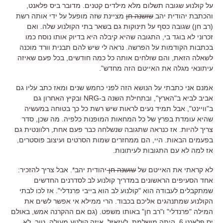
על קולנוע שגובה תשלום מלא מילדים קטנים. מדובר ביס פלאנט,
והכתבת יהודית יהב
שושנה חן
מציינת שזה מופעל על ידי אותה רשת
(רב חן) שגובה כסף על תינוקות גם בשאר בתי הקולנוע שלה. ואם
זכרוני לא בוגד בי, התגובה שהיא קיבלה היא בדיוק אותו נוסח כמו
בכתבות הקודמות על הפרשה. נראה לי שיש להם תבנית וורד מוכנה
לשאלה הזאת, והם שולחים אותה כל כמה חודשים, בכל פעם שאיזה
עיתונאי מגלה את האייטם הזה מחדש".
אמנם אני כתבתי על הנושא הזה לפני כחמש שנים ומאז כתב עליו גם
אביב לביא ב"הארץ", ובתחילת השנה ב-NRG ובקיץ האחרון גם
ב"וויינט", אבל תמיד נעים לראות שיש רשת כל כך בטוחה במעשיה
שהיא עומדת בפרץ של כל המחאות המופנות כלפיה. מה שכן, סדר
צריך להיות. אז כנראה שתגובה שנשלחה כבר פעם אחת, רלוונטית גם
בפעמים הבאות. היי, הם ממחזרים שמות הסרטים ועיצוב פוסטרים,
אז למה לא עם התגובות לעיתונות.
לא קראתי את האייטם של
שושנה חן
יהודית יהב*. אבל צריך להזכיר:
אחד הסעיפים הראשונים במדריך קולנוע לב לסדרנים החדשים
שמתקבלים לעבודה הוא "קולנוע לב הוא בייבי פרנדלי". אז לכו לבתי
הקולנוע שמתנהגים אליכם בכבוד. הרי ממילא אי אפשר לשים את
המילה "פרנדלי" ו"רב חן" באותו משפט. (גם אם ההקרנה אמש, באולם
יס פלאנט 6, היתה מושלמת, לעזאזל. איזה קולנוע מעולה. טוב, לא