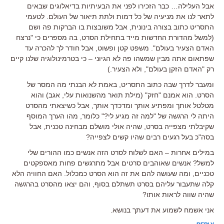
אבל העלילה… כבר הזכירו לפני את הבעיתיות בדיאלוגים שבאים
לתאר לנו את מניעיה של כל דמות ולתת תיאור של העולם. לטעמי
התסריט כתוב בצורה בינונית, אבל משובצות בו הברקות פה ושם
(למשל מהדורת החדשות מייד בתחילת הסרט, בה מספרים כי "נרצח
האדם הצעיר בעולם". משפט קטן ופשוט, אבל חודר לך להכרה עד
שפתאום אתה מבין שמשהו פה לא הגיוני – כי בטרמינולוגיה שלנו קיים
רק "האדם הזקן בעולם", ולא הצעיר.)
ומעבר לדרך שבה כתוב התסריט, באמת לא הבנתי מה המסר של
הסרט. הוא אמנם "חזק" (מילת תואר מהשנואות עלי, אגב) והוא
מטלטל אותך ומפתיע אותך ומדכדך אותך, אבל כשיצאתי מהסרט
היתה לי הרגשה של "למה זה מגיע לי?" כלומר, מהו הערך המוסף
שקיבלתי מצפייה בסרט, שהיה אולי מושלם מבחינה טכנית, אבל
בסה"כ בעל רגעים רבים שהיו קשים לצפייה?
במילים אחרות – האם לשלוח לסרט הזה אנשים כמו ההורים שלי
למשל? אנשים שאוהבים סרטים אבל מתרגשים פחות מאספקטים
טכניים, ומה שעושה להם את זה הוא הסרט כמכלול. האם החוויה הלא
קלה שתעבור עליהם בסרט תשתלם בסוף, והם יצאו מהסרט בהרגשה
שהיה שווה לראות אותו?
אני אשמח לשמוע את דעתך בנושא.