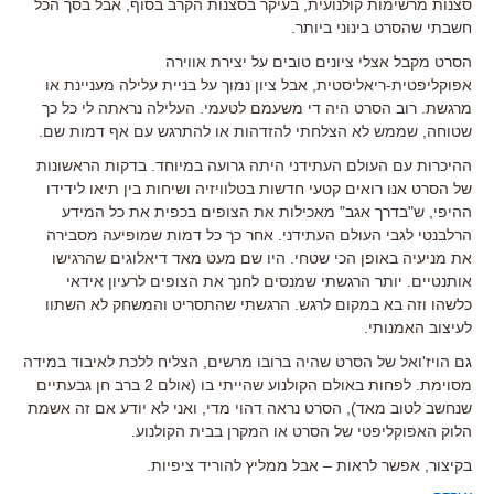
סצנות מרשימות קולנועית, בעיקר בסצנות הקרב בסוף, אבל בסך הכל
חשבתי שהסרט בינוני ביותר.
הסרט מקבל אצלי ציונים טובים על יצירת אווירה
אפוקליפטית-ריאליסטית, אבל ציון נמוך על בניית עלילה מעניינת או
מרגשת. רוב הסרט היה די משעמם לטעמי. העלילה נראתה לי כל כך
שטוחה, שממש לא הצלחתי להזדהות או להתרגש עם אף דמות שם.
ההיכרות עם העולם העתידני היתה גרועה במיוחד. בדקות הראשונות
של הסרט אנו רואים קטעי חדשות בטלוויזיה ושיחות בין תיאו לידידו
ההיפי, ש"בדרך אגב" מאכילות את הצופים בכפית את כל המידע
הרלבנטי לגבי העולם העתידני. אחר כך כל דמות שמופיעה מסבירה
את מניעיה באופן הכי שטחי. היו שם מעט מאד דיאלוגים שהרגישו
אותנטיים. יותר הרגשתי שמנסים לחנך את הצופים לרעיון אידאי
כלשהו וזה בא במקום לרגש. הרגשתי שהתסריט והמשחק לא השתוו
לעיצוב האמנותי.
גם הויז'ואל של הסרט שהיה ברובו מרשים, הצליח ללכת לאיבוד במידה
מסוימת. לפחות באולם הקולנוע שהייתי בו (אולם 2 ברב חן גבעתיים
שנחשב לטוב מאד), הסרט נראה דהוי מדי, ואני לא יודע אם זה אשמת
הלוק האפוקליפטי של הסרט או המקרן בבית הקולנוע.
בקיצור, אפשר לראות – אבל ממליץ להוריד ציפיות.