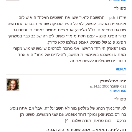
PERMALINK
ספוילר
עידו ו-p.h – התשובה ל"איך עשו את השוטים האלה" היא שילוב
אנימציית מחשב. למשל, לא כל הפירוטכניקה שנראית בסרט התרחשה
שם גם במציאות. כנ"ל הלידה; אנימציית מחשב באחריות. ובטח גם
כדור הפינג פונג – עצם תלת מימדי פשוט ליצירה שכיכב כבר במשחקי
הפינג פונג של פורסט גאמפ (צולמו ללא כדור).
מאז "פארק היורה" הראשון אני מחכה לסרטים שיעשו שימוש מקורי,
מפתיע ומשכנע באנימציית מחשב, ו"הילדים של מחר" הוא אחד
הבודדים שהצליחו לעשות את זה.
REPLY
יניב אידלשטיין
21 אוקטובר 2006 at 14:10
PERMALINK
ספוילר
לא יודע איך הנהג של ג'וליאן מור לא חשב על זה, אבל אם אתה נוסע
ברוורס במיניוואן ומולך דוהר אופנוע עם שני חמושים, פשוט תן
ברקס… בום טראח, תודה שלום. :^)
רוה ליניב: המממ… אתה שוכח מי היה הנהג.