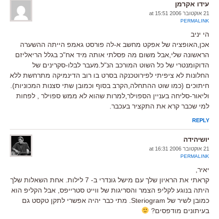
עידו אקרמן
21 אוקטובר 2006 at 15:51
PERMALINK
הי יניב
אכן,האופציה של אפקט מחשב א-לה פורסט גאמפ הייתה ההשערה
הראשונה שלי,אבל משום מה פסלתי אותה מיד אח"כ בגלל הריאליזם
הדוקומנטרי של כל השוט המורכב הנ"ל.מעבר לבלו-סקרינים של
החלונות לא ציפיתי לפירוטכנקה בסרט בו רוב הדינמיקה מתרחשת ללא
חיתוכים (כמו שוט ההתחלה,הקרב בסוף וכמובן שתי סצנות המכוניות).
וליאור-סליחה בעניין הספוילר,למרות שהוא לא ממש ספוילר , לפחות
למי שכבר קרא את התקציר בעכבר.
REPLY
יושיהידה
21 אוקטובר 2006 at 16:31
PERMALINK
יאיר,
קראתי את הראיון שלך עם מישל גונדרי ב- 7 לילות. אחת השאלות שלך
היתה בנוגע לקליפ הצמר והסריגות של ווייט סטרייפס, אבל הקליפ הוא
כמובן לשיר של Steriogram. מתי כבר יהיה אפשרי לתקן טקסט גם
בעיתונים מודפסים?