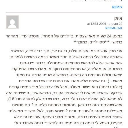
REPLY
איתן
22 אוקטובר 2006 at 12:31
PERMALINK
כמעט 24 שעות מאז שצפיתי ב"ילדים של המחר", והסרט עדיין מהדהד
בראשי. ***ספוילרים, כמובן***
אני מבין אנשים כמו אורית וצלם, כי גם אני, תוך כדי צפייה, הרגשתי
שהסרט עובד עלי ברמה השכלית יותר מאשר ברמה הרגשית (למרות
שאי אפשר שלא להתרגש מהסצינה שמתחילה בכדור פינג-פונג
במכונית, או מהלידה, או מהסיקוונס בסוף, או מהרגע שבו התינוקת
יוצאת וכולם מביטים בה בשקט- במחשבה שנייה הסרט גם מאוד
מרגש…). גם אנשים שלא אהבו את הסרט יודו שברמה הטכנית
(צילום+בימוי) הוא פשוט מעולה, אבל עלי עבדו כל מיני רמזים קטנים
שברקע, שכאילו מראים לי שהעתיד הקודר, הפראנואידי, הפשיסטי הזה
לא מראה לאן העולם שלנו הולך כרגע, כמו שכתב ג'ק (תגובה מס' 18),
אלא שהעתיד הזה כבר כאן. מהומות במחנות פליטים ? התיחסויות
משפילות למהגרים/עובדים זרים ? נשמע מוכר, לא? תשדיר ממשלתי
שחוזר מספר פעמים בסרט, ומזהיר מפני העסקת עובדים זרים לא
חוקיים, נשמע לי דומה בצורה מפחידה לתשדיר דומה ששודר בגלי