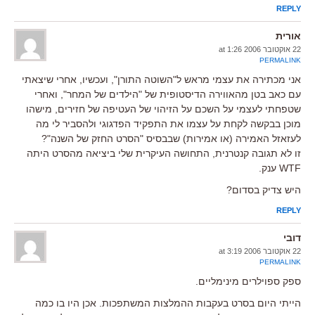
REPLY
אורית
22 אוקטובר 2006 at 1:26
PERMALINK
אני מכתירה את עצמי מראש ל"השוטה התורן", ועכשיו, אחרי שיצאתי
עם כאב בטן מהאווירה הדיסטופית של "הילדים של המחר", ואחרי
שטפחתי לעצמי על השכם על הזיהוי של העטיפה של חזירים, מישהו
מוכן בבקשה לקחת על עצמו את התפקיד הפדגוגי ולהסביר לי מה
לעזאזל האמירה (או אמירות) שבבסיס "הסרט החזק של השנה"?
זו לא תגובה קנטרנית, התחושה העיקרית שלי ביציאה מהסרט היתה
WTF ענק.
היש צדיק בסדום?
REPLY
דובי
22 אוקטובר 2006 at 3:19
PERMALINK
ספק ספוילרים מינימליים.
הייתי היום בסרט בעקבות ההמלצות המשתפכות. אכן היו בו כמה