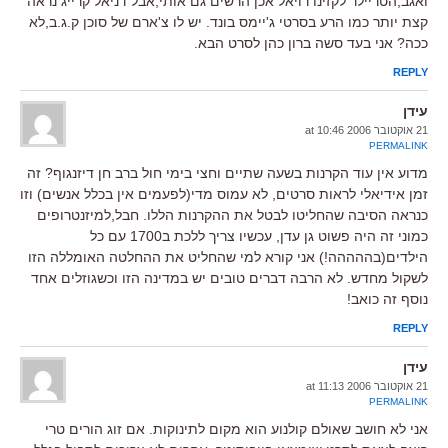
ואגב,הטריילר לקזינו רויאל אכן הרשים גם אותי,אבל דניאל קרייג נראה
קצת יותר כמו הרע בסרטי ג'יימס בונד. יש לו צ'ארם של סוכן ק.ג.ב,לא
ככה? אני בעד סשה ברון כהן לסרט הבא.
REPLY
עידן
21 אוקטובר 2006 at 10:46
PERMALINK
מדוע אין עוד הקרנות בשעה שתיים וחצי בימי חול ברב חן דיזנגוף? זה
זמן אידיאלי לראות סרטים, לא עמוס מדי(לפעמים אין בכלל אנשים) וזו
כנראה הסיבה שהחליטו לבטל את ההקרנות הללו. חבל,למיזנטרופים
כמוני זה היה פשוט גן עדן, עכשיו צריך ללכת ב1700 עם כל
הילדים(בההההה!) אני קורא למי שהחליט את ההחלטה האומללה הזו
לשקול מחדש. לא הרבה דברים טובים יש במדינה הזו וכשגוזלים אחד
נוסף זה כואב!
REPLY
עידן
21 אוקטובר 2006 at 11:13
PERMALINK
אני לא חושב שאולם קולנוע הוא מקום לתינוקות. אם זוג הורים טרי