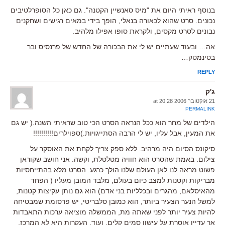
בנוסף ראיתי היום את "מיס סאנשיין הקטנה". גם כאן כל הסופרלטיבים
נכונים. סרט שהוא לכאורה בנאלי, הופך בידי במאים רגישים ושחקנים
נבונים לסרט מקסים, ולקראת סופו אפילו מלהיב.
אה… ובעוד שעתיים יש לי את הבכורה של החדש של פרנסיס ובר
בסינמטק…
REPLY
ג'ק
21 אוקטובר 2006 at 20:28
PERMALINK
הילדים של מחר הוא ככל הנראה הסרט הכי טוב שראיתי השנה.( יש גם
את המעין, אבל עליו, יש לי הרבה הסתייגויות.)ספוילרים!!!!!!!!!!
סיקונס הסיום היה מרהיב. ללא ספק צריך לקחת את האוסקר על
צילום. באמת שהסרט הוא חוויה מטלטלת, וקשה. אני חושב שקוראן
פשוט מראה לנו לאן העולם שלנו הולך כרגע. הסרט מלא בהתייחסיות
מבריקות וקטנות למצב כיום בעולם, מלבד המובן מעליו ( הפחד
מהאיסלאם, מהגרים ובכלליות בני אדם) הוא גם נותן עקיצות קטנות,
למשל הנער הצעיר ביותר, הוא כמובן סלבריטי, יש פרסומת שמבטיחה
להיות צעיר יותר לפני שאתה מת, הממשלה מוציאה ערכות התאבדות
אך עדיין אוסרת על עישון סמים קלים, ועוד. העקרות היא לא המרכז,