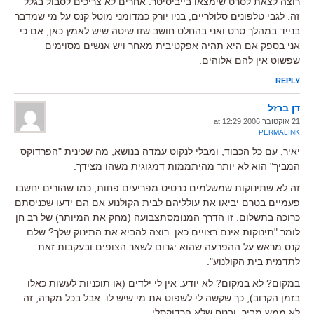
רוצה לצאת לסרט שימצאו בייביסיטר. אחרים לא צריכים לסבול בגלל
זה. לגבי טלפונים סלולריים, בניו יורק כמדומני מוטל קנס על מי שמדבר
בנייד במהלך סרט ואני בהחלט חושב שזו שיטה שיש לאמץ כאן, אם כי
אני בספק אם היא תהיה אפקטיבית מאחר ויש אנשים מסוימים
שפשוט אין להם אלוהים.
REPLY
דן ברזל
21 אוקטובר 2006 at 12:29
PERMALINK
יאיר, עם כל הכבוד, ומבלי לנקוט עמדה בנושא, מה שכינית "הפרדוקס
המביך" הוא לא יותר מהיתממות דמגוגית משהו מצידך:
זה לא שתינוקות שמשלמים כרטיס מפריעים פחות, כמו שהורים יחשבו
פעמיים בטרם יביאו את עולליהם לבית הקולנוע אם הם ידעו שכניסתם
כרוכה בתשלום. זו הדרך המנומסתצבועה (מחק את המיותר) של רב חן
לומר "תינוקות אינם רצויים כאן. רוצה להביא את התינוק שלך? שלם
קנס מראש על ההפרעה שהוא יגרום לשאר הצופים ובעקבות זאת
לתדמית בית הקולנוע".
במקום? לא במקום? לא יודע. אין לי ילדים (או תוכניות לעשות כאלו
בזמן הקרוב), כך שקשה לי לשפוט את מי שיש לו. אבל בכל מקרה, זה
לא ממש מביך, ובטח שלא פרדוקסלי.