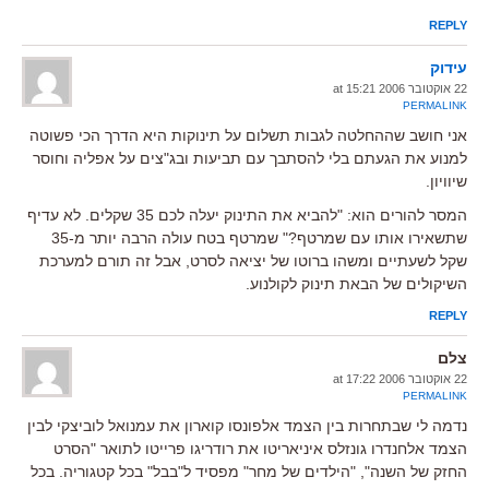
REPLY
עידוק
22 אוקטובר 2006 at 15:21
PERMALINK
אני חושב שההחלטה לגבות תשלום על תינוקות היא הדרך הכי פשוטה
למנוע את הגעתם בלי להסתבך עם תביעות ובג"צים על אפליה וחוסר
שיוויון.
המסר להורים הוא: "להביא את התינוק יעלה לכם 35 שקלים. לא עדיף
שתשאירו אותו עם שמרטף?" שמרטף בטח עולה הרבה יותר מ-35
שקל לשעתיים ומשהו ברוטו של יציאה לסרט, אבל זה תורם למערכת
השיקולים של הבאת תינוק לקולנוע.
REPLY
צלם
22 אוקטובר 2006 at 17:22
PERMALINK
נדמה לי שבתחרות בין הצמד אלפונסו קוארון את עמנואל לוביצקי לבין
הצמד אלחנדרו גונזלס איניאריטו את רודריגו פרייטו לתואר "הסרט
החזק של השנה", "הילדים של מחר" מפסיד ל"בבל" בכל קטגוריה. בכל