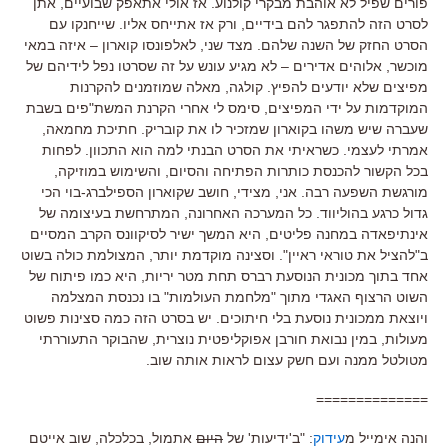
פורים שפיל לא אוהבת מבקרי קולנוע. אז אולי אתאפק שבועיים, אתן
לסרט הזה להתפגר להם בידיים, ורק אז אתייחס אליו. שייחנקו עם
הסרט החזק של השנה שלהם. מצד שני, לאלפונסו קוארון – איזה במאי
מוכשר, אלוהים אדירים – לא מגיע עונש על זה שסרטו נפל לידיהם של
מפיצים שלא יודעים להפיץ. קולגה, מאלה שמוזמנים להקרנות
המוקדמות על ידי המפיצים, סימס לי אחרי הקרנת המשת"פים בשבת
שעברה שיש משהו בקוארון שמזכיר לו את קובריק. חתיכת מחמאה,
אמרתי לעצמי. כשראיתי את הסרט הבנתי למה הוא התכוון. לפחות
בכל הקשור להכנסת כותרות הפתיחה והסיום, והשימוש במוזיקה,
מורגשת השפעה רבה. אני, מצידי, חושב שקוארון הספילברג-בוי הכי
גדול כרגע בהוליווד. כל המערכה האחרונה, המתרחשת בעיצומה של
אינתיפאדה במחנה פליטים, היא המשך ישיר לסיקוונס הקרב המסיים
ב"להציל את טוראי ראיין". וסצינה מוקדמת יותר, המצולמת כולה בשוט
אחד בתוך מכונית הנוסעת רברס תחת מטר יריות, היא כמו פיתוח של
השוט הרצוף האגדי מתוך "מלחמת העולמות" בו נכנסת המצלמה
ויוצאת ממכונית נוסעת בלי חיתוכים. יש בסרט הזה כמה סצינות פשוט
מעולות, במין נבואת חורבן אפוקליפטית נוצרית, שהבוקר התעוררתי
מטולטל ממנה ועם חשק עצום לראות אותה שוב.
==============
והנה אימייל מ
עידוק
: "ב'ידיעות' של
היום
אתמול, בכלכלה, שוב אייטם