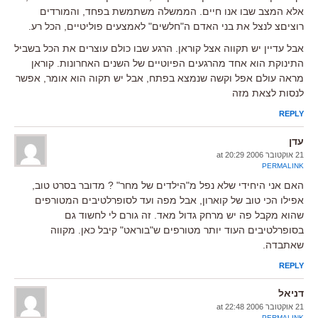
אלא המצב שבו אנו חיים. הממשלה משתמשת בפחד, והמורדים
רוציםצ לנצל את בני האדם ה"חלשים" לאמצעים פוליטיים, הכל רע.
אבל עדיין יש תקווה אצל קוראן. הרגע שבו כולם עוצרים את הכל בשביל
התינוקת הוא אחד מהרגעים הפיוטיים של השנים האחרונות. קוראן
מראה עולם אפל וקשה שנמצא בפתח, אבל יש תקוה הוא אומר, אפשר
לנסות לצאת מזה
REPLY
עדן
21 אוקטובר 2006 at 20:29
PERMALINK
האם אני היחידי שלא נפל מ"הילדים של מחר" ? מדובר בסרט טוב,
אפילו הכי טוב של קוארון, אבל מפה ועד לסופרלטיבים המטורפים
שהוא מקבל פה יש מרחק גדול מאד. זה גורם לי לחשוד גם
בסופרלטיבים העוד יותר מטורפים ש"בוראט" קיבל כאן. מקווה
שאתבדה.
REPLY
דניאל
21 אוקטובר 2006 at 22:48
PERMALINK