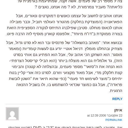
צה"ל מספר רב של פעמים. אשה זקנה, שמתרעמת בגרמנית על
כליאתה? מעביר צמרמורת, לא ? מה אנחנו, נאצים ?
אנחנו אוהבים לחשוב על עצמנו כאנשים דמוקרטים ונאורים, אבל
הפאראנויה (המוצדקת בחלקה) מהטרור העולמי תוביל, וכבר מובילה
אותנו לכאוס מוחלט. סטיבן שפילברג התיחס לנקודה הספציפית הזאת
בצורה ממוקדת ב"דו"ח מיוחד", אלפונסו קוארון מוסיף לזה הרבה פיוט.
ובנושא אחר: "מאהב בהשאלה" של פרנסיס ובר הוא לא סרט גדול, אבל
מצחיק ובהחלט מומלץ. דניאל אוטיי יודע גם לעשות קומדיות (ומאמר
מוסגר: הוא השחקן הכי אהוב עלי, אבל הוא הפתיע גם אותי בסרט
הזה), גד אלמליח גם הוא מוצלח ביותר (הוא הבילי קריסטל הצרפתי-
הוא הנחה את ה"סזאר" מספר פעמים, ובהצלחה לא קטנה) והבימוי
קצת חלקלק מדי, אבל מאוד מקצועי וזורם. לסרט כזה אורי קליין בטח
יתיחס כ"מוצר לשימוש חד פעמי" (כפי שהוא תיאר את "השטן לובשת
פראדה"), אבל גם כמוצר שכדאי להשתמש בו, ולו בשביל ההנאה
הרגעית.
REPLY
איתן
22 אוקטובר 2006 at 12:39
PERMALINK
אה, וסטיבי: לפני כמה שבועות ראיתי את "13" ב-DVD (מכיוון שהייתי