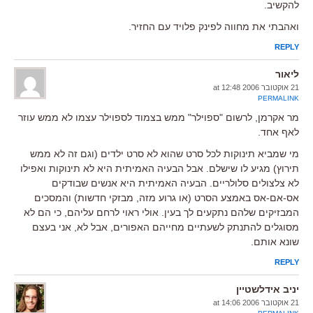
להקשיב.
ואהבתי את מחווה לפינק פלויד עם החזיר.
REPLY
ליאור
21 אוקטובר 2006 at 12:48
PERMALINK
מר אקרמן, לרשום "ספוילר" ממש בצמוד לספוילר עצמו לא ממש עוזר
לאף אחד.
מי שמביא תינוקות לכל סרט שהוא לא סרט ילדים (וגם זה לא ממש
תירוץ) מגיע לו שישלם. אבל הבעיה האמיתית היא לא תינוקות ואפילו
לא צלצולים סלולריים. הבעיה האמיתית היא אנשים שבודקים
אס-אם-אס באמצע הסרט (או גרוע מזה, מבזקי חדשות) והמסכים
המבזיקים שלהם נתקעים לך בעין. אולי ראוי לרחם עליהם, כי הם לא
מסוגלים להתנתק לשעתיים מחייהם האפורים, אבל לא, אני בעצם
שונא אותם.
REPLY
יניב אידלשטיין
21 אוקטובר 2006 at 14:06