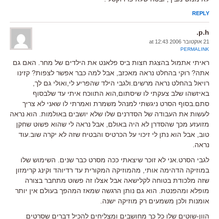
REPLY
p.h.
21 אוקטובר 2006 at 12:43
PERMALINK
ראיתי אתמול בהצגת חצות ביס פלאנט את הילדים של מחר. האם גם
אתה? רוקי בהחלט נראה מאכזב, אבל למה כבר אפשר לצפות? קזינו
רויאל בהחלט נראה מרשים.ולגבי הילד שהפריע לי,ואולי גם לך,
באיזשהו שלב צעקתי לו שיסתום,הוא התווכח איתי עד שלבסוף
סתם.בסוף הסרט ניגשתי למנהל משמרת ואמרתי לו שאני לא צריך
לעשות את העבודה של הסדרנים שלו שלא יושבים באולמות. הוא נראה
מזועזע מכך שהסדרן לא היה באולם, אבל נראה לי שהוא פשוט שחקן
טוב, אבל הוא נתן לי זיכוי על הכרטיס והבטיח שזה לא יקרה שוב.עוד
נראה.
לגבי הסרט.אני לא זוכר שיצאתי ככה מסרט כבר שנים. השימוש שלו
במוזיקה הדהימה אותי, מהמוזיקה המקורית עד רדיוהד וקינג קרימזון
שזה מלכודת בטוחה לקלישאה אבל אצלו זה פשוט מתחבר בצורה
מופלא ומהפנטת. הוא גם נותן הרגשה שמאז המהפך בעולם אין יותר
אומנות ולכן משמעים רק מוזיקה ישנה.
הוון-שוטים שלו כל כך מחושבים ומצליחים להכיל דברים שסרטים