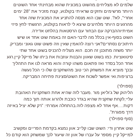
שלמים לא מצליחים.מהשוט במכונית שהוא מבחינתי אחד השוטים
היותר מרשימים וחזקים שראיתי בקולנוע, קצת מזכיר את "28 ימים
אחרי", לא?. שוט שבו הוא מנסה להתניע את המכונית שזה אחד
מהרגעים היותר מלחיצים שיצא לי לראות בקולנוע, הרגשתי לחץ פיזי
אמיתיוההברקה עם הבחור עם הרסטאות בהלחט אדירה.
השוט בסוף-אין בכלל מה לדבר-האם זה באמת שוט אחד או שיש
חיתוכים נסתרים?אני רוצה להאמין שאין וזה פשוט שוט גאוני ומבריק.
יותר משזה מתוכנן זה חכם. הוא מצליח להכניס בשוט אחד שתי
סיטואציות. כמו בשוט שאוון והבנות עוזבות את ביתו של מייקל קיין.רגע
אחד הכל בסדר ואז פתאום משהו קורה והוא מראה לנו את התהליך
ובכך מוציא את המשחק הכי טוב מהשחקנים שלו כי הכל נעשה
ברציפות.ואי אפשר לשכוח את השוט/סצינת פתיחה המבריקה.
(ספוילר)
הליהוק של ג'וליאן מור .מעבר לזה שהיא אחת השחקניות האהובת
עליי,לקחת שחקנית שהיא בגדר כוכבת ולהרוג אותה תוך כמה
דקות….אף אחד לא מצפה לזה.בהתחלה אמרתי: "רק שלא יציל באיזה
דרך מפגרת".
(סוף ספוילר)
שוט אחרון ודי: השוט שבו קלייב אוון נמצא בקדמת הפריים ומקשיב
למייקל קיין מספר על עברו של אוון זה שיעור לכך שמשחק הוא קודם כל