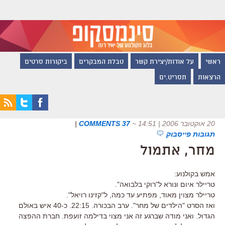
ראשי
על אודות/יצירת קשר
טבלת המבקרים
ביקורות סרטים
הרצאות
תסריט.ים
20 אוקטובר 2006 | 14:51
~
37 COMMENTS
|
תגובות פייסבוק
מחר, אתמול
אמש בקולנוע:
טריילר איום ונורא ל"רוקי בלבואה".
טריילר מצוין מאוד, מפתיע עד כמה, ל"קזינו רויאל".
ואז הסרט "הילדים של מחר". ערב הבכורה. 22:15. כ-40 איש באולם
הגדול. ואני מודה שברגע זה אני מצוי בדילמה זועפת. חברת ההפצה