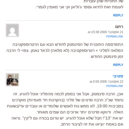
של החוויות שהן עוברות.
לעומת זאת לתיאו גספר ג'וליאן וקי אני מאמין לגמרי.
REPLY
רתם
21 אוקטובר 2006 at 23:38
PERMALINK
התפרסמה התוכנית של הסינמטק לחודש הבא עם הרטרוספקטיבה
המלאה לפליני + רטרוספקטיבה (לא מלאה) לג'אד נאמן. צפוי לי הרבה
זמן סינמטק החודש.
REPLY
סטיבי
22 אוקטובר 2006 at 0:59
PERMALINK
אכן, הרבה סינמטק, אבל אני בספק לכמה מהפליני אוכל להגיע. זה
נחמד שכ"כ הרבה סרטים של פליני (בהקרנות חד פעמיות) מוקרנים
בסביבות 19:00, לא ממש נוח לאנשים שלומדים או עובדים עד/בשעות
האלה. ודווקא סרטים יותר ארוכים הם שמים מאוחר.
יש את "13"! חבל שלא אוכל להגיע. יש טרום בכורה גם ל"קין". נראה
אם באמת יוציאו את זה לציבור הרחב.