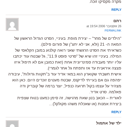
מקרה מקסיקו זוכה.
REPLY
רתם
26 אוקטובר 2006 at 19:54
PERMALINK
"הילדים של מחר" – יצירת מופת. בעיניי, הסרט הגדול הראשון של
המאה ה- 21 (ולא, אני לא יחצ"ן של פורום פילם).
כשראיתי את הסרט הרגשתי שאני רואה קולנוע במובן הקלאסי של
המילה. בעיניי זהו שיא של "סרטי פוסט 11.9", גל שבטח עוד יכתבו
עליו יותר מעבודה סמינריונית אחת (זאת כמובן אם לא תיפול איזו
פצצה איראנית עד אז ותפתח גל אחר לגמרי).
אישית חשבתי שקוארון הוא במאי אדיר עוד ב"תקוות גדולות", עיבודה
יפהפה גם אם בעייתי לדיקנס, שבטח מעטים זוכרים היום. כאן הוא
מצהיר על עצמו בקול תרועה כנפיל, יוצר ברמה של קובריק ודה
פאלמה. סרט אדיר.
לאורית – הכאב בטן שאת מרגישה, זה סימן כמעט בטוח שצפית
ביצירת אמנות (או שאכלת משהו מקולקל)…
REPLY
ילד של אתמול