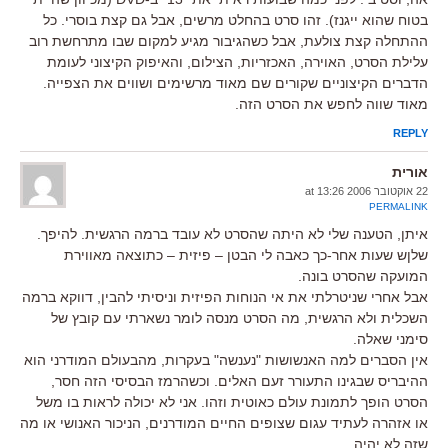
בטוח שהוא ייגנז). זהו סרט בהחלט מרשים, אבל גם קצת בוסרי. כל
ההתחלה קצת צולעת, אבל כשהגיבור מגיע למקום שבו מתרחשת רוב
עלילת הסרט, האוירה, האכזריות, הצילום, והאיפוק הקיצוני לעומת
הדברים הקיצוניים שקורים שם מאוד מרשימים ושווים את הצפייה.
מאוד שווה לחפש את הסרט הזה.
REPLY
אורית
22 אוקטובר 2006 at 13:26
PERMALINK
איתן, הטענה שלי לא היתה שהסרט לא עובד ברמה הרגשית. להיפך.
שלןש שעות אחר-כך כאבה לי הבטן – פיזית – כתוצאה מאווירת
המועקה שהסרט בונה.
אבל אחרי שניטרלתי את אי הנוחות הפיזית וניסיתי להבין, דווקא ברמה
השכלית ולא הרגשית, מה הסרט מנסה לומר נשארתי עם קובץ של
סימני שאלה.
אין הסברים למה האנשושות "נענשה" בעקרות, מהבעולם המודרני הוא
ההיבריס שבגינו התעורר זעם האלים. וכשהרמז הבסיסי הזה חסר,
הסרט הופך לתמונת עולם כאוטית וזהו. אני לא יכולה לראות בו משל
או אזהרה לעתיד עגום שצופים החיים המודרנים, הניכור האנושי או מה
שזה לא יהיה.