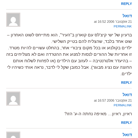
REPLY
דואל
21 אוקטובר 2006 at 16:52
PERMALINK
ברעיון של ישי קיצ'לס עם קוארון ב"העיר", הוא מתייחס לשוט האחרון –
שוט אחד בלבד, שהצליח להם בטייק השלישי.
ילדים בקולנוע או בכל מקום ציבורי אחר, בהחלט עשויים להיות מטרד.
זו אחריות של ההורים לנסות למנוע את ההטרדה ואם לא מצליחים בזה
– בהיעדר אלטרנטיבה – לעזוב עם הילדים (או לפחות לשלוח אותם
החוצה עם נציג מבוגר). אבל כמובן שקל לי לדבר, נראה אותי כשיהיו לי
ילדים.
REPLY
דואל
21 אוקטובר 2006 at 16:57
PERMALINK
ראיון, ראיון… מאיפה נחתה ה-ע' הזו?
REPLY
דואל