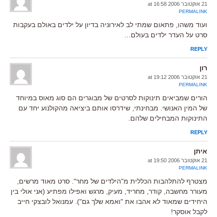
21 אוקטובר 2006 at 16:58
PERMALINK
ועוד משהו, פתאום שמתי לב לאירוניה בדיון על ילדים באולם בעקבות
סרט על העדר ילדים בעולם…
REPLY
רון
21 אוקטובר 2006 at 19:12
PERMALINK
הורים שמביאים תינוקות לסרטים של מבוגרים הם סוג מאוס במיוחד
של המין האנושי. מבחינתי, שידרסו אותם ביציאה מהקולנוע יחד עם
התינוקות המבחילים שלהם.
REPLY
איתן
21 אוקטובר 2006 at 19:50
PERMALINK
מצטרף להתלהבות הכללית מ"הילדים של מחר". סרט מאוד מרשים,
מעורר מחשבה, קודר, מחריד, מעיק, מרגש ואפילו מפתיע (אני אולי בין
היחידים שמאוד לא אהבו את "ואמא שלך גם"). עמנואל לובצקי חייב
לקבל אוסקר!