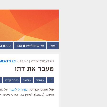
ראשי
על אודות/יצירת קשר
טבלת ה
03 דצמבר 2009 | 11:57
~
16 COMMENTS
מעבד את דתו
3D
אוואטר
אווטאר
ג'יימס קמרון
פ
פול תומס אנדרסון
מתחיל לעבוד
הופמן (כמובן) לשחק בו. הסרט מספר 