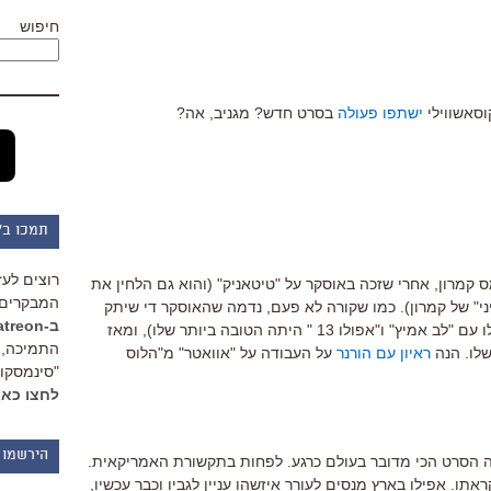
חיפוש
וסאשווילי
ישתפו פעולה
בסרט חדש? מגניב, אה?
תמכו ב"
רוצים לעז
ס קמרון, אחרי שזכה באוסקר על "טיטאניק" (והוא גם הלחין את
המבקרים 
י" של קמרון). כמו שקורה לא פעם, נדמה שהאוסקר די שיתק
ב-Patreon
את הורנר, שהיה מלחין נפלא (השנה שלו עם "לב אמיץ" ו"אפולו 13 " היתה הטובה ביותר שלו), ומאז
התמיכה, 
שלו. הנה
ראיון עם הורנר
על העבודה על "אוואטר" מ"הלוס
"סינמסקופ
לחצו כאן
הירשמו 
 זה הסרט הכי מדובר בעולם כרגע. לפחות בתקשורת האמריקאית.
אתו. אפילו בארץ מנסים לעורר איזשהו עניין לגביו וכבר עכשיו,