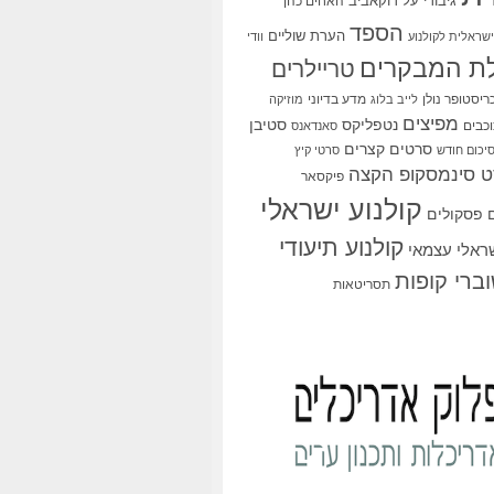
גיבורי על
דוקאביב
האחים כהן
הספד
הערת שוליים
שראלית לקולנוע
וודי
ת המבקרים
טריילרים
ריסטופר נולן
מדע בדיוני
לייב בלוג
מוזיקה
מפיצים
סטיבן
נטפליקס
כבים
סאנדאנס
סרטים קצרים
יכום חודש
סרטי קיץ
 סינמסקופ הקצה
פיקסאר
קולנוע ישראלי
פסקולים
קולנוע תיעודי
שראלי עצמאי
ברי קופות
תסריטאות