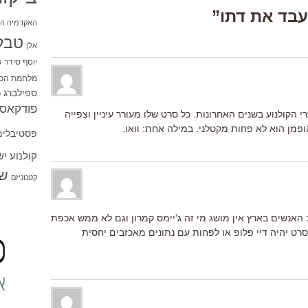
האקדמיה הי
טבל
אלן
יוסף סידר
כ
מלחמת הכו
ספילברג
ס
פודקאסט
רי הקולנוע בשנים האחרונות. כל סרט שלו מעורר עיניין וצפייה
ופמן הוא לא פחות מקטלני. במילה אחת: וואו.
פסטיבלים
קולנוע י
שו
קטנוניזם
ב האנשים בארץ אין מושג מי זה ג'יימס קמרון וגם לא ממש אכפת
רט יהיה דיי פלופ או לפחות עם נתונים מאכזבים יחסית