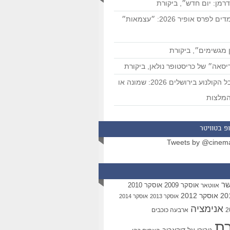
רמן: יום חדש״, ביקורת
המועמדים לפרס אופיר 2026: ״עצמאות״
 מגשימים״, ביקורת
סאה״ של כריסטופר נולאן, ביקורת
פסטיבל הקולנוע בירושלים 2026: שמונה או
מלצות
פ בטוויטר
Tweets by @cinem
שר
אוסקר 2009
אוסקר 2010
אווטאר
אוסקר 2012
אוסקר 2013
אוסקר 2014
אנימציה
ארבעה כוכבים
רת