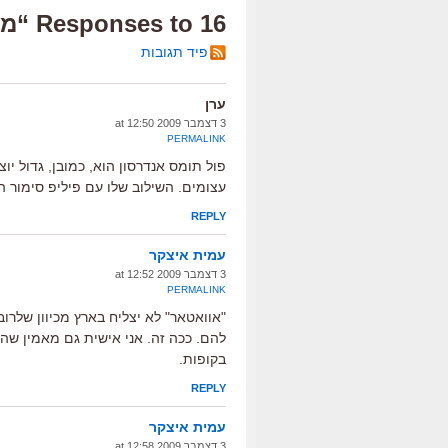
16 Responses to “מעבד את דתו”
פיד תגובות
ערן
3 דצמבר 2009 at 12:50
PERMALINK
פול תומס אנדרסון הוא, כמובן, גדול יוצ
עצומים. השילוב שלו עם פיליפ סימור ה
REPLY
עמית איצקר
3 דצמבר 2009 at 12:52
PERMALINK
"אוואטאר" לא יצליח בארץ מכיוון שלרו
להם. ככה זה. אני אישית גם מאמין שהס
בקופות.
REPLY
עמית איצקר
3 דצמבר 2009 at 12:58