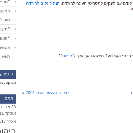
״ספייד
קודם עם לינקים לתסריטי העונה להורדה:
הנה לינקים להורדה
מוביל
״תיכון
״האודי
בתי הקולנוע? מישהו כאן הולך ל
"קירות"
?
תשע ה
סינמסקו
ascopian
ם
סיכום העשור: שנת 2001
»
תגים
אבי נ
3D
אוסקר 2011
אוסקר 2015
ביקו