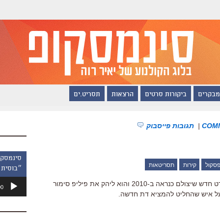
מבקרים
ביקורות סרטים
הרצאות
תסריט.ים
|
תגובות פייסבוק
סקול
קירות
תסריטאות
״בוסית 
נגן
על סרט חדש שיצולם כנראה ב-2010 והוא ליהק את פיליפ סימור
00
אודיו
על איש שהחליט להמציא דת חדשה.