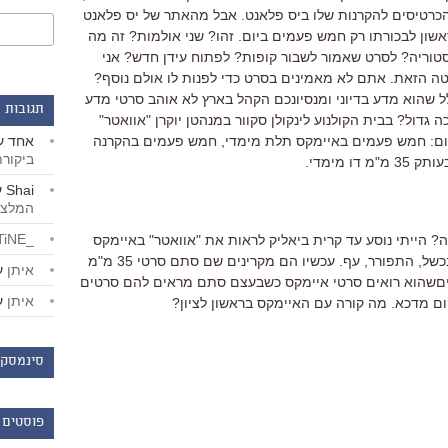
הכרטיסים להקרנות שלו ביס פלאנט. אבל מהאתר של יס פלאנט
אשון לבכורתו רק חמש פעמים ביום. זהו? שני אולמות? זה מה
ריה? לסרט שאמור לשבור קופות? לפתוח עידן חדש? אני
 הזאת. אתם לא מאמינים בסרט כדי לפנות לו אולם נוסף?
ל שהוא מדע בדיוני ומנסיונכם הקהל בארץ לא אוהב סרטי מדע
תגובות 
ה גדול? בבית הקולנוע לינקולן סקוור במנהטן יוקרן "אוואטר"
אחד
ע
אשון שלו 14 פעמים ביום: חמש פעמים באיימקס תלת מימדי, חמש פעמים בהקרנה
ביקור
 מימדי.
Shai
ע
המלצו
_LiBERTiNE_
? הייתי נוסע עד קרית ביאליק לראות את "אוואטר" באיימקס
תלת מימד. אבל האיימקס בארץ כשל, נכשל, התפורר, עף. עכשיו הם מקרינים שם סתם סרטי 35 מ"מ
איתן
ע
ביםשהוא רואים סרטי איימקס כשבעצם סתם מראים להם סרטים
איתן
ע
ום מדכא. מה קורה עם האיימקס בראשון לציון?
סינמסקו
פוסטים 