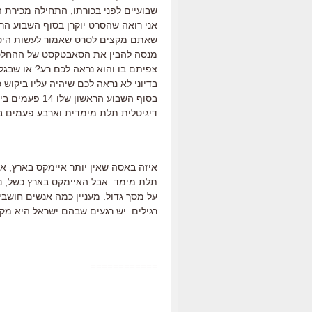
שבועיים לפני בכורתו, התחילה מכירת 
אני רואה שהסרט יוקרן בסוף השבוע הר
שאתם מקצים לסרט שאמור לעשות היסטו
מנסה להבין את הסאבטקסט של ההחלטה
צפיתם בו והוא נראה לכם רע? או שבגל
בדיוני לא נראה לכם שיהיה עליו ביקוש כ
בסוף השבוע הר
דיגיטלית תלת מימדית וארבע פעמים בעותק 35 מ"מ דו
איזה באסה שאין יותר איימקס בארץ, אה
על מסך גדול. מעניין כמה אנשים חוש
רגילים. יש רגעים שבהם ישראל היא מק
============