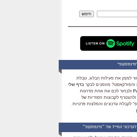
להגביר
או
חיפוש
להנמיך
עוצמת
שמע.
סינמסקופ"
ור לממן את פעילות הבלוג, טבלת
והפודקאסט? מוזמנים לבקר
בדף שלי
ולבחור לכם את אחת מדרגות
ולהצטרף לקבוצות הסודיות של
" לקבלת עדכונים והמלצות פרטיות.
לעדכוני המייל של ״סינמסקופ״