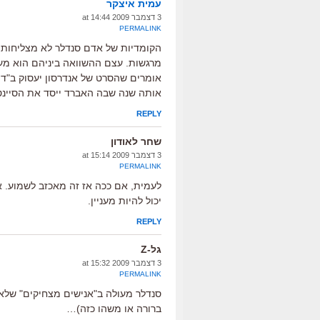
עמית איצקר
3 דצמבר 2009 at 14:44
PERMALINK
הקומדיות של אדם סנדלר לא מצליחות 
מרגשות. עצם ההשוואה ביניהם הוא מעל
אותה שנה שבה האברד ייסד את הסיינטו
REPLY
שחר לאודון
3 דצמבר 2009 at 15:14
PERMALINK
לעמית, אם ככה אז זה מאכזב לשמוע. או
יכול להיות מעניין.
REPLY
גל-Z
3 דצמבר 2009 at 15:32
PERMALINK
סנדלר מעולה ב"אנישים מצחיקים" שלא 
ברורה או משהו כזה)…