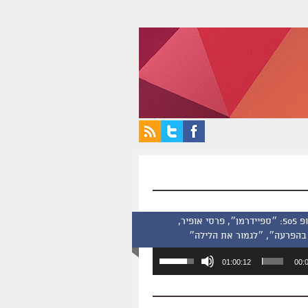
סינמסקופ 505: ״ספיידרמן״, פרסי אופיר,
בהפרעה״, ״לגמור את הלילה״
השתמש
01:00:12
00:
במקש
למעלה/למטה
כדי