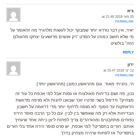
גיא
25 מאי 2018 at 21:48
PERMALINK
יאיר, אין דבר נוררא יותר שמבקר יכול לעשות מלהגיד מה זהאומר על
מי שלא חושב כמוהו על הסרט "רק אנשים מרושעים יצחקו מהעולם
הזה" בולשיט
REPLY
ירון
12 יוני 2018 at 15:47
PERMALINK
הי, נהניתי מאוד. וגם מהראשון כמובן (מהראשון יותר).
נכון, פה ושם בדיחות מאולצות או גסות אבל למי אכפת כל עוד זה
מצחיק? ודדפול בשני סרטיו זוכר שבאנו להנות ולא מרפה מדוושת
הדאחקות עד הסוף. לא מנסה לדחוף יותר מדי דראמה על חשבון
הבדיחות אלא רק מה שאפשר בין לבין. עם כל כך הרבה סופר הירוז
נפוחים מתחבטים ומהורהרים צריך לפחות ליצן כיתה אחד שיגחיך
אותם. חורים בתסריט? למי אכפת, יש סרט סופר הירוז אחד בלי חורים
בתסריט? אז לפחות שיהיה מצחיק בדרך.