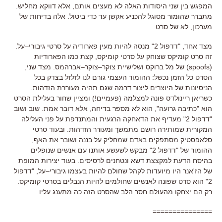
המפגש בין שני היסודות האלה לא מעצים אותם
,
אלא דווקא מחליש
.
מתברר שהומור מסוגל להכניע אקשן עד כדי ביטול
.
אלה בדיחות של
מערכון
,
לא של סרט
.
מצד אחד
, "
דדפול
2"
מנסה להיות מעין פארודיה על סרטי גיבורי
–
על
.
זה סרט קומיקס שצוחק על סרטי קומיקס
,
קצת כמו הפארודיות
(spoofs) של מל ברוקס ושלישיית צוקר
–
צוקר
–
אברהמס
.
מצד שני
,
הסרט כל הזמן נכשל
:
ההומור העצמי גורם לנו לזלזל בצדק בכל
הניסיונות של היוצרים ליצור דרמה שגם תהיה מעוררת הזדהות
.
כשריאן ריינולדס פונה למצלמה
(
פעמיים
!)
ומציין שחור בעלילת הסרט
הוא
"
כתיבה גרועה
",
הוא לא מספר בדיחה
,
אלא דובר אמת
.
שוב ושוב
"
דדפול
2"
מעדיף את הדאחקה הרגעית והמתנדפת על פני העלילה
המקורית שמותירה רושם מתמשך ומעורר הזדהות
.
ובעוד סרטי
סלאפסטיק מסתפקים באדם שמחליק על בננה ושובר את האף
,
ההומור של
"
דדפול
2"
מבקש לשעשע אותנו עם אנשים שנופלים
בהיסח הדעת למקצצת דשא ונטחנים לרסיסים
.
בעוד יצירות המופת
של הז
'
אנר היו מיועדות לקהל שחולם להיות בעצמו גיבורי
–
על
, "
דדפול
2"
הוא סרט שפונה לאנשים שחולמים להיות הנבלים בסרטי קומיקס
.
רק הם יצחקו מהעולם חסר הלב שהסרט הזה כה מתענג עליו
.
===============