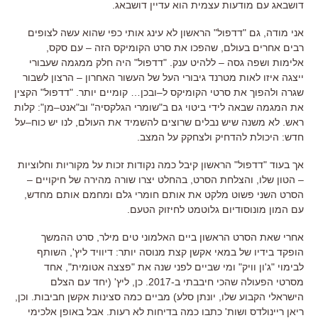
דושבאג עם מודעות עצמית הוא עדיין דושבאג.
אני מודה
,
גם
"
דדפול
"
הראשון לא עינג אותי כפי שהוא עשה לצופים
רבים אחרים בעולם
,
שהפכו את סרט הקומיקס הזה
–
עם סקס
,
אלימות ושפה גסה
–
ללהיט ענק
. "
דדפול
"
היה חלק ממגמה שעבורי
ייצגה איזו לאות מטרנד גיבורי העל של העשור האחרון
–
הרצון לשבור
שגרה ולהפוך את סרטי הקומיקס ל
–
ובכן
…
קומיים יותר
. "
דדפול
"
הקצין
את המגמה שבאה לידי ביטוי גם ב
"
שומרי הגלקסיה
"
וב
"
אנט
–
מן
":
קלות
ראש
.
לא משנה שיש נבלים שרוצים להשמיד את העולם
,
לנו יש כוח
–
על
חדש
:
היכולת להדחיק ולצחקק על המצב
.
אך בעוד
"
דדפול
"
הראשון קיבל כמה נקודות זכות על מקוריות וחלוציות
–
הטון שלו
,
והצלחת הסרט
,
בהחלט יצרו שורה מהירה של חיקויים
–
הסרט השני פשוט מלקט את אותם חומרי גלם ומחמם אותם מחדש
,
עם המון מונוסודיום גלוטמט לחיזוק הטעם
.
אחרי שאת הסרט הראשון ביים האלמוני טים מילר
,
סרט ההמשך
הופקד בידיו של במאי אקשן קצת מנוסה יותר
:
דיוויד ליץ
',
השותף
לבימוי
"
ג
'
ון וויק
"
ומי שביים לפני שנה את
"
פצצה אטומית
",
אחד
מסרטי הפעולה שהכי חיבבתי ב
-2017.
כן
,
ליץ
' (
יחד עם הצלם
הישראלי הקבוע שלו
,
יונתן סלע
)
מביים כמה סצינות אקשן חביבות
.
וכן
,
ריאן ריינולדס ושות
'
כתבו כמה בדיחות לא רעות
.
אבל באופן אלכימי