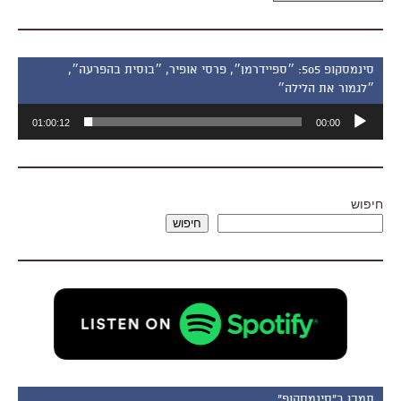
סינמסקופ 505: ״ספיידרמן״, פרסי אופיר, ״בוסית בהפרעה״,
״לגמור את הלילה״
נגן
01:00:12
00:00
אודיו
חיפוש
חיפוש
תמכו ב"סינמסקופ"