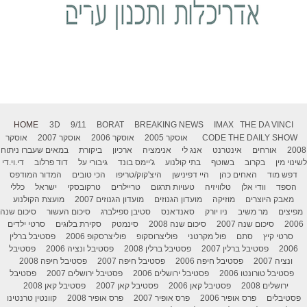
HOME
3D
9/11
BORAT
BREAKING NEWS
IMAX
THE DA VINCI
THE DAILY SHOW
CODE
אוסקר 2005
אוסקר 2006
אוסקר 2007
אוסקר
2008
אורחים
אינטרנט
אנג לי
אנימציה
ארכיון
ביקורת
במאים שעברו ניתוח
לשינוי מין
בקרוב
בשוטף
בתי קולנוע
ג'יימס בונד
גיבורי על
דוד פרלוב
די.וי.די
דפש מוד
האחים כהן
היי דפינישן
היצ'קוק/טריפו
הכי טובים
המדור המודפס
הספד
וודי אלן
טלוויזיה
טעויות תרגום
טריילרים
טרקובסקי
ישראל
כללי
מאבק היוצרים
מוזיקה
מועדון הגנוזים
מועדון הגנוזים 2007
מועצת הקולנוע
מפיצים
מר משיב
ניו יורק
סאנדאנס
סטיבן ספילברג
סיכום העשור
סיכום שנה
2006
סיכום שנה 2007
סיכום שנה 2008
סינמטק
סקירת בלוגים
סרטי ילדים
סרטי קיץ
סתם
פול מקרטני
פוליצרוסקופ
פוליצרסקופ 2006
פסטיבל ברלין
2006
פסטיבל ברלין 2007
פסטיבל ברלין 2008
פסטיבל ונציה 2006
פסטיבל
ונציה 2007
פסטיבל חיפה 2006
פסטיבל חיפה 2007
פסטיבל חיפה 2008
פסטיבל טורונטו 2006
פסטיבל ירושלים 2006
פסטיבל ירושלים 2007
פסטיבל
ירושלים 2008
פסטיבל קאן 2006
פסטיבל קאן 2007
פסטיבל קאן 2008
פסטיבלים
פרס אופיר 2006
פרס אופיר 2007
פרס אופיר 2008
קוונטין טרנטינו