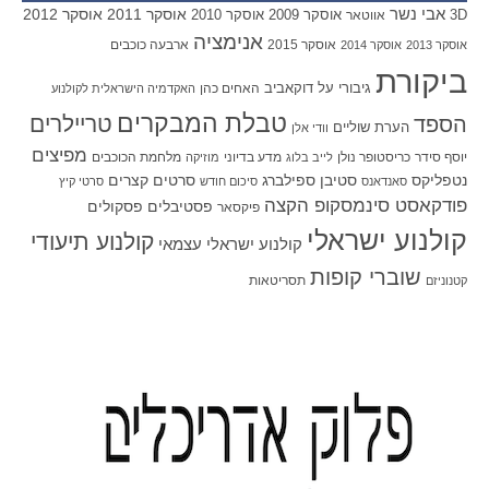
אבי נשר
אוסקר 2011
אוסקר 2012
אוסקר 2009
אוסקר 2010
3D
אווטאר
אנימציה
אוסקר 2015
ארבעה כוכבים
אוסקר 2013
אוסקר 2014
ביקורת
גיבורי על
דוקאביב
האחים כהן
האקדמיה הישראלית לקולנוע
טבלת המבקרים
טריילרים
הספד
הערת שוליים
וודי אלן
מפיצים
יוסף סידר
כריסטופר נולן
מדע בדיוני
מלחמת הכוכבים
לייב בלוג
מוזיקה
סטיבן ספילברג
סרטים קצרים
נטפליקס
סאנדאנס
סיכום חודש
סרטי קיץ
פודקאסט סינמסקופ הקצה
פסטיבלים
פסקולים
פיקסאר
קולנוע ישראלי
קולנוע תיעודי
קולנוע ישראלי עצמאי
שוברי קופות
תסריטאות
קטנוניזם