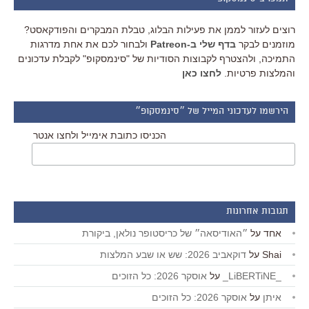
רוצים לעזור לממן את פעילות הבלוג, טבלת המבקרים והפודקאסט?
מוזמנים לבקר
בדף שלי ב-Patreon
ולבחור לכם את אחת מדרגות
התמיכה, ולהצטרף לקבוצות הסודיות של "סינמסקופ" לקבלת עדכונים
והמלצות פרטיות.
לחצו כאן
הירשמו לעדכוני המייל של ״סינמסקופ״
הכניסו כתובת אימייל ולחצו אנטר
תגובות אחרונות
אחד
על
״האודיסאה״ של כריסטופר נולאן, ביקורת
Shai
על
דוקאביב 2026: שש או שבע המלצות
_LiBERTiNE_
על
אוסקר 2026: כל הזוכים
איתן
על
אוסקר 2026: כל הזוכים