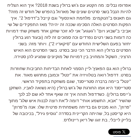
אפרופו נבלים: מה הקטע עם ג'וש ברולין בשנת 2018? איך הוא הצליח
להיות הנבל בשני סרטים שונים של מארוול בהפרש של חודש זה מזה?
גם תאנוס ב"הנוקמים: מלחמת האינסוף" וגם קייבל ב"דדפול 2". איך
הפקות הסרטים האלה הסכימו שככה זה יהיה? מאז התפקידים של שי
אביבי ב"שבוע ויום" ו"געגוע" אני לא זוכר שחקן אחד משחק שתי דמויות
כה דומות בשני רטים נפרדים וכה סמוכים זה לזה (ובעוד רגע ברולין
יחזור בפעם השלישית החודש עם "סיקאריו 2"). ויותר מזה: בשני
הסרטים ברולין הוא הדבר הכי טוב בסרט. בשני הסרטים הוא האיש
הרציני, השקול והמחויב בין דמויות של מוקיונים שמגיע להן סטירה.
ברולין הוא גם הפאנץ'-ליין הסמוי לאחת הבדיחות החביבות שחוזרות
בסרט. דדפול רואה בטלוויזיה את "ינטל" וכמובן מתרגש מאוד. את
"ינטל" ביימה ברברה סטרייסנד, שגם משחקת בתפקיד הראשי.
סטרייסנד היא אמו החורגת של ג'וש ברולין (היא נשואה לאביו, השחקן
ג'יימס ברולין). כשדדפול תוהה איך זה שאף אחד לא שם לב לכך
שהשיר "אבא, התשמע אותי" דומה ל"את רוצה לבנות איש שלג" מתוך
"פרוזן", הוא מכניס גם בדיחה משפחתית פרטית שלו: אנה מ"פרוזן"
היא קריסטן בל, שהיתה הקריינית בסדרה "גוסיפ גירל", בכיכובה של
בלייק לייבלי, בת זוגו של ריאן ריינולדס.