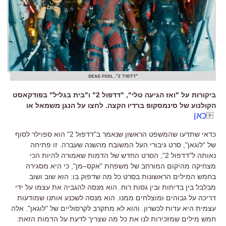
"דדפול 2". dead fool
ביקורות על "ואז הגיעה טלי", "דדפול 2" ו"בית בגליל" בפודקאסט
הקולנוע של סינמסקופ ברדיו הקצה. לחצו על הנגן משמאל או
כאן
כדאי שתדעו שהמשפט הראשון שנאמר ב
"
דדפול
2"
הוא ספוילר לסוף
של
"
לוגאן
",
סרט גיבורי העל המשובח מהשנה שעברה
.
זו פתיחה
נאותה ל
"
דדפול
2",
הסרט החדש של הדמות שאמורה להיות הכי
מצחיקה מהיקום המורחב של משפחת
"
אקס
–
מן
",
כי היא מסגירה
בחמש המילים הראשונות בסרט כל מה שדפוק בו
:
הוא שוב ושוב
מבלבל בין בדיחות ובין גסות רוח
.
הוא מנסה להגביה את עצמו על ידי
דריכה על גבוהים ומוצלחים ממנו
.
הוא מנסה לשכנע אותנו שמודעות
עצמית היא עדות לכשרון
.
והוא לא מתקרב לקרסוליים של
"
לוגאן
". אלה
חמש מילים שמזכירות לנו את כל מה שצריך לדעת על הדמות הזאת: