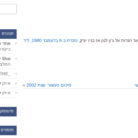
תגובות 
הנרות על ג'ון לנון אז בניו יורק,
נזכרת ב-8 בדצמבר 1980, ליד
אחד
ע
ביקור
Shai
ע
המלצו
_LiBERTiNE_
איתן
ע
י
סיכום העשור: שנת 2002
»
איתן
ע
סינמסקו
פוסטים 