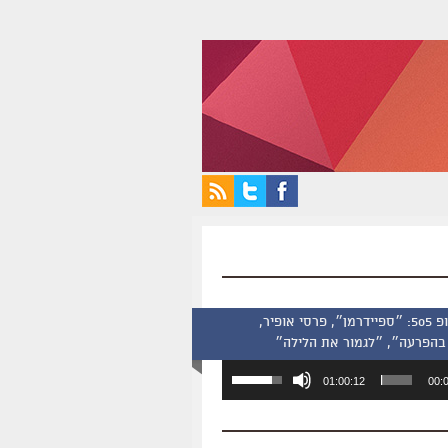
סינמסקופ 505: ״ספיידרמן״, פרסי אופיר,
בהפרעה״, ״לגמור את הלילה״
השתמש
01:00:12
00:
במקש
למעלה/למטה
כדי