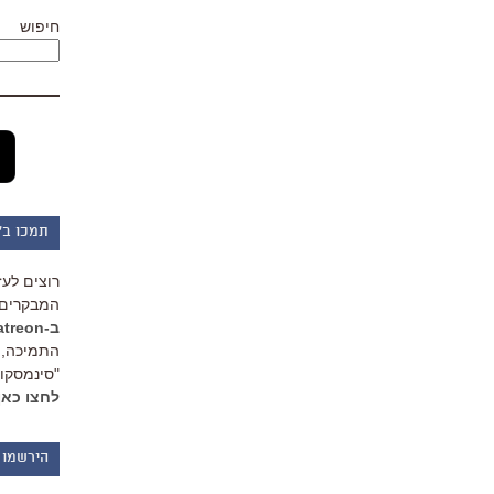
חיפוש
תמכו ב"
רוצים לעז
המבקרים 
ב-Patreon
התמיכה, 
"סינמסקופ
לחצו כאן
הירשמו 