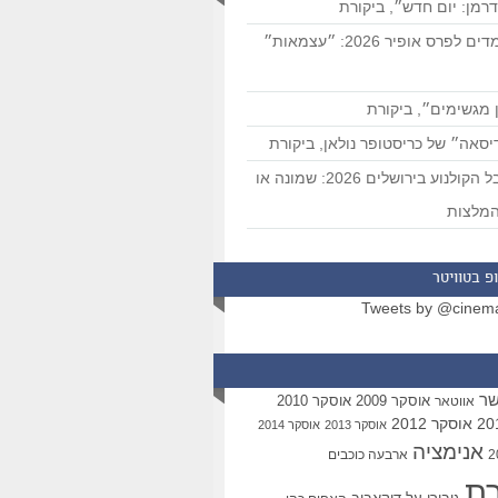
רמן: יום חדש״, ביקורת
המועמדים לפרס אופיר 2026: ״עצמאות״
 מגשימים״, ביקורת
סאה״ של כריסטופר נולאן, ביקורת
פסטיבל הקולנוע בירושלים 2026: שמונה או
מלצות
פ בטוויטר
Tweets by @cinem
שר
אוסקר 2009
אוסקר 2010
אווטאר
אוסקר 2012
אוסקר 2013
אוסקר 2014
אנימציה
ארבעה כוכבים
רת