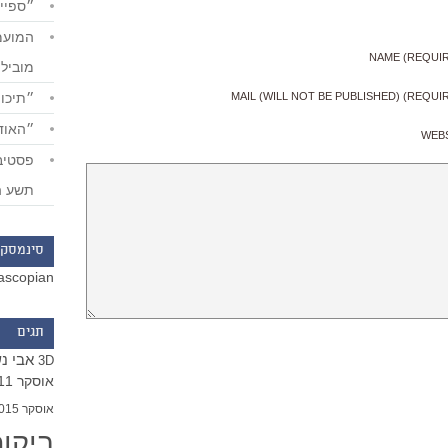
״ספייד
NAME (REQUI
מוביל
״תיכון
MAIL (WILL NOT BE PUBLISHED) (REQUI
״האודי
WEB
תשע ה
סינמסקו
ascopian
תגים
אבי נ
3D
אוסקר 2011
אוסקר 2015
ביקו