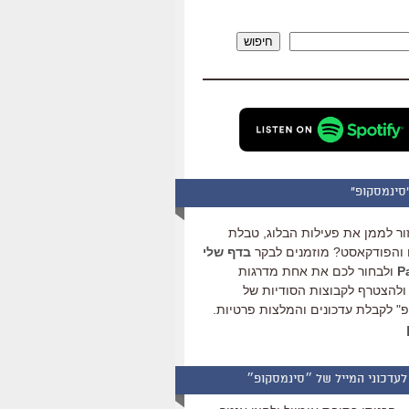
להגביר
או
חיפוש
להנמיך
עוצמת
שמע.
סינמסקופ"
ור לממן את פעילות הבלוג, טבלת
והפודקאסט? מוזמנים לבקר
בדף שלי
ולבחור לכם את אחת מדרגות
ולהצטרף לקבוצות הסודיות של
" לקבלת עדכונים והמלצות פרטיות.
לעדכוני המייל של ״סינמסקופ״