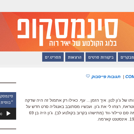
מבקרים
ביקורות סרטים
הרצאות
תסריט.ים
|
תגובות פייסבוק
 הבאה ימלאו 30 שנה למותו של ג'ון לנון. איך הזמן… עף. כאילו רק אתמול זה היה שדקה
״בוסית 
טראח, רצחו לי את ג'ון. ועכשיו מסתובב באנגליה סרט חדש על
נגן
לנון הצעיר בשם "Nowhere Boy" שביימה סם טיילור-ווד (מתישהו בקרוב בקולנוע לב). ג'ון היה בן 69
00
אודיו