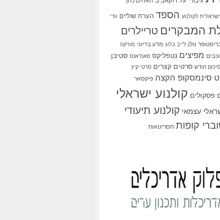
גיבורי על
דוקאביב
האחים כהן
הספד
הערת שוליים
שראלית לקולנוע
וודי
ת המבקרים
טריילרים
ריסטופר נולן
מדע בדיוני
לייב בלוג
מוזיקה
מפיצים
סטיבן
נטפליקס
כבים
סאנדאנס
סרטים קצרים
יכום חודש
סרטי קיץ
 סינמסקופ הקצה
פיקסאר
קולנוע ישראלי
פסקולים
קולנוע תיעודי
שראלי עצמאי
ברי קופות
תסריטאות