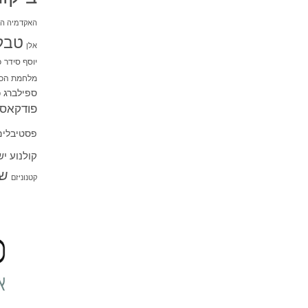
האקדמיה הי
טבל
אלן
יוסף סידר
כ
מלחמת הכו
ספילברג
ס
פודקאסט
פסטיבלים
קולנוע י
שו
קטנוניזם