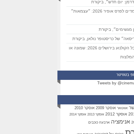
רמן: יום חדש״, ביקורת
המועמדים לפרס אופיר 2026: ״עצמאות״
 מגשימים״, ביקורת
סאה״ של כריסטופר נולאן, ביקורת
פסטיבל הקולנוע בירושלים 2026: שמונה או
מלצות
פ בטוויטר
Tweets by @cinem
שר
אוסקר 2009
אוסקר 2010
אווטאר
אוסקר 2012
אוסקר 2013
אוסקר 2014
אנימציה
ארבעה כוכבים
רת