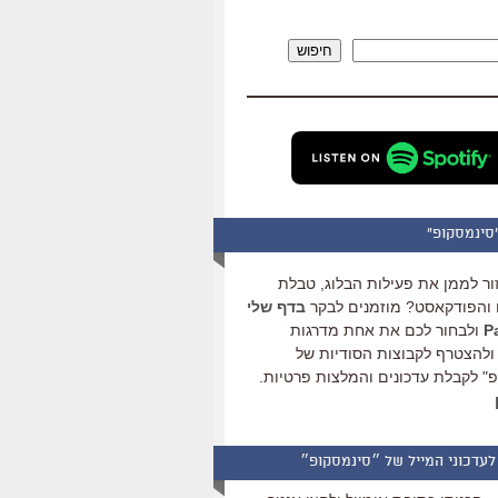
להגביר
או
חיפוש
להנמיך
עוצמת
שמע.
סינמסקופ"
ור לממן את פעילות הבלוג, טבלת
והפודקאסט? מוזמנים לבקר
בדף שלי
ולבחור לכם את אחת מדרגות
ולהצטרף לקבוצות הסודיות של
" לקבלת עדכונים והמלצות פרטיות.
לעדכוני המייל של ״סינמסקופ״