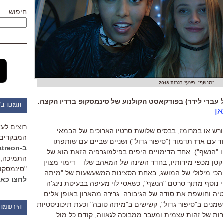
חיפוש
"הנשף". פצעי בגרות 2018
 עברי לידר) בפודקאסט הקולנוע של סינמסקופ ברדיו הקצה.
תמכו ב"
אן
רוצים לעז
רש או במרומז
,
בבסיס שלושת סרטיו הארוכים של הבמאי
המבקרים 
ד עם ארז תדמור
("
סיפור גדול
")
ושניים שביים עם שותפתו
ב-Patreon
ו
"
הנשף
").
אחד הדימויים היפים בפילמוגרפיה הזאת הוא של
התמיכה, 
טן מכפי מידותיו, בחדר השינה של המאהב שלו –
דימוי מצוין
"סינמסקופ
הכי מילולי של המושג
,
באחת הסצינות המשעשעות של
"
מיתה
לחצו כאן
י נוסף מתוך סרטם
"
הנשף
",
כשאסי לוי מעיפה בבעיטת נינג
'
ה
יה וחושפת את סודה של הגיבורה
.
גרירה מהארון באופן אלים
.
שמנים ב
"
סיפור גדול
",
קשישים ב
"
מיתה טובה
"
וכעת תיכוניסטיות
הירשמו 
ות של זהות עצמית ומעבר ממבוכה לגאווה
,
קודם כל מול