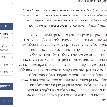
ה
,
החברים והחברה
.
ל מימון
(
כולל הסרטים הקצרים שלו ושל גרניט
)
הפך
"
הנשף
"
שראלית הנוכחית
.
השניים אספו נבחרת חלומות
:
הצלם גיורא
המעולה
)
של עברי לידר וכאמור את אסי לוי כשחקנית חיזוק
מתי
"
הנשף
"
התגלה כסרט המאכזב ביותר שראיתי השנה
.
תגובות 
אחד
ע
סות שאף בן עדיין לא הזמין אותן לנשף הסיום
.
הן גרות
ביקור
גדלות חזה וניתוחי אף
,
ופפיונים ולימוזינות לפרום
.
הן חיות
שוט שלהן ועסוקות כל הזמן בלהצטלם בטלפונים הסלולריים
Shai
ע
המלצו
ליחה
,
ביוטי
).
הן רוקחות מזימה
:
לטוס בחופשת הפסח
וכת דמותה של אסי לוי דיל בלתי רגיל
:
תמכרו לנו כליה
,
_LiBERTiNE_
 הניתוח הקוסמטי שתמיד רציתן
:
חזה או אף
.
זה המקום שבו
איתן
ע
 הטון שלו
.
זו קומדיה
?
זו טרגדיה
?
הסרטים הקודמים הילכו על
 לא עובד כאן
.
הסרטים הקודמים הציגו דמויות כה נוגעות ללב
,
איתן
ע
י נסבלות
,
רדודות
,
ממש גרוטסקיות
,
בעלות אוצר מילים
שלהן שבו הן מעוררות הזדהות
.
יש משהו קר וציני בסרט
,
שגרם
 הגיבורות שלהם
.
יוצאי הדופן הן עדן
(
בגילומה של סתיו
סינמסקו
ת מחברותיה
,
ואביה
(
אותו מגלם מיכה סלקטר
),
הדמויות
,
הזדהות שדי מתפוגגת ברגע שעדן מצטרפת להרפתקאה
פור
.
פוסטים 