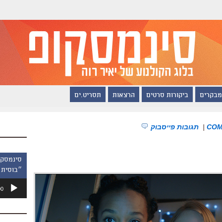
מבקרים
ביקורות סרטים
הרצאות
תסריט.ים
|
תגובות פייסבוק
״בוסית 
נגן
00
אודיו