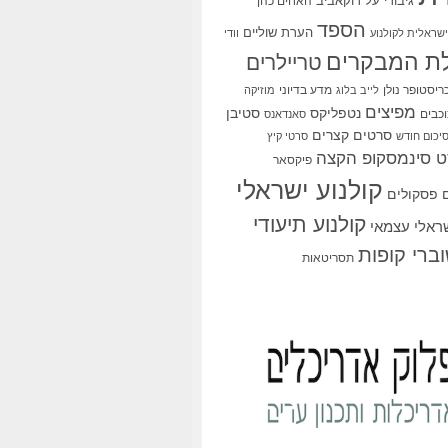
גיבורי על
דוקאביב
האחים כהן
הספד
הערת שוליים
שראלית לקולנוע
וודי
ת המבקרים
טריילרים
ריסטופר נולן
מדע בדיוני
לייב בלוג
מוזיקה
מפיצים
סטיבן
נטפליקס
כבים
סאנדאנס
סרטים קצרים
יכום חודש
סרטי קיץ
 סינמסקופ הקצה
פיקסאר
קולנוע ישראלי
פסקולים
קולנוע תיעודי
שראלי עצמאי
ברי קופות
תסריטאות