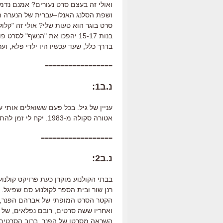
ואולי זה בעצם סרט נעורים
?
אמנם נדמה
ושפת הסלנג האנלו
–
עברית של הנערה 
סרט בוגר הוא טעות שלי
?
אולי זה
"
קלול
בנות
15-17
יהפכו את
"
הנשף
"
לסרט פו
בדרך כלל
,
שעד עכשיו היו ילדי פלא
,
ועכ
=================
נ.ב1:
עניין של גיל. בכל פעם ששואלים אותי
אטורה סקולה מ-1983. יקח לי זמן להתרגל לזה שעכשיו יש גם "הנשף" ישראלי.
==================
נ.ב2:
בבתי הקולנוע מוקרן כעת פרויקט קולנוע
רנן שור ובית הספר לקולנוע סם שפיגל
.
הקטר הסרט המופתי של אברהם הפנר
"
ואחריו ששה סרטים
,
רובם נפלאים
,
של י
השראה מסרטו של הפנר
.
ברוב הסרטים 