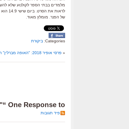
מלמדים בבתי הספר לקולנוע שלא להש
לראות את הסרט
.
ביום שישי
14.9
הוא 
של הפנר
.
מומלץ מאוד
.
Categories:
ביקורת
«
פרסי אופיר 2018: "האופה מברלין" הוא הזוכה הגדול (רשימת הזוכים המלאה)
One Response to “"הנשף", ביקורת”
פיד תגובות