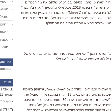
״ספייד
 לי שגרניט ומימון פספסו בפורטרט שלהם את גיל הנעורים
הארצישראלית בשנת
2018
,
אבל אולי כל ניסיון לראות ב
"
הנשף
"
ס
"
בירושלים או
"
Mean Girls
"
הטרנסג
'
נדרי
.
מעניין האם נערות
מוביל
לחן
.
ואולי אלה פצעי הבגרות בקריירה של צמד במאים מוכרים
שיו צריכים למצוא מחדש את קולם המתחלף
.
״תיכון
״האודי
תשע ה
 על הסרט "הנשף" אני אוטומטית מניח שמדברים על הסרט של
סינמסקו
ascopian
תגים
אבי נ
י ישראלי יוצא דופן ונהדר בשם
"
Voice Over
",
שהופק ביוזמת
3D
אוסקר 2011
שבעה סרטים קצרים בני כ
–
13
דקות במקבץ אחד
.
מוביל את
, 
לאט יותר
",
שחוגג יום הולדת
50
ומוצג ברסטורציה מרהיבה
.
אוסקר 2015
וצרים עכשויים
(
שלוש במאיות ושלושה במאים
)
שלוקחים
ביקו
יש שימוש מודגש ונהדר בוויס
–
אובר
(
קריינות
),
שבדרך כלל