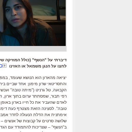
דיברתי על "הנשף" (כולל המוזיקה של
כ
לחצו על הנגן משמאל או האזינו
יציאה מהארון הוא הנושא שעומד
,
במפו
והתסריטאי שרון מימון
:
אחד שביים ביח
הקבועה
,
טל גרניט
("
מיתה טובה
"
ועכשי
רפי תבור
,
שמסתתר ערום בתוך ארון, הק
לאדם שהעביר את כל חייו בארון באופן 
טובה
".
לסצינה הזאת מצטרף כעת דימו
אימתנית את הדלת הנעולה לחדר אמבט
שלושה סרטים על קבוצות של אנשים
–
ב
"
הנשף
" –
שצריכות להתמודד עם הגדר