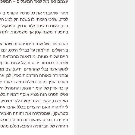
עצמם ואז מול שאר המעגלים
–
המשפח
אחרי שאהבתי את כל סרטיו הקודמים ש
לסרט שהכי חיכיתי לו בשנת הקולנוע הי
ביח
,
העורכת עינת גלזר זרחין
,
הפסקול
(
בתפקיד משנה קטן אך משמעותי
.
לתדה
זהו סיפורן של שתי תיכוניסטיות שמבוא
בירושלים וחולמות על בברלי הילס
,
עם ה
חיים של חיצוניות
:
מודאגות מהמראה הפ
ולצפות בסרטוני יו
–
טיוב על עצות יופי
(
ס
לאוקראינה
(
בלי שההורים יידעו
)
שם מתו
ובתמורה באותה הזדמנות נארגן לכן את
הסרט הופך מבחינתי לפנטזיה
ומאבד את
קו כה עדין של הומור ורגש
,
והתמהיל הזה
ואילו הסרט הזה מציג אוסף דמויות בלת
מצומצם
,
שאין רגע במסע הלא
–
מצחיק 
לי לתהות האם היוצרים בכלל אהבו את
סטרשקו
),
שמסתירה את זהותה האמיתי
היחידות בסרט שמעוררות הזדהות ורגש
ההזויה של חברותיה והאבא נעלם מהסי