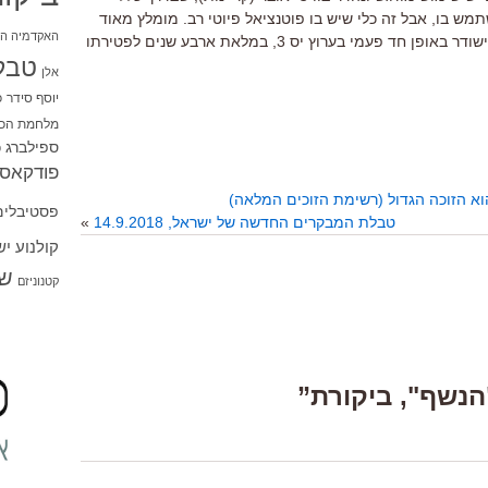
תמש בו
,
אבל זה כלי שיש בו פוטנציאל פיוטי רב
.
מומלץ מאוד
האקדמיה הי
ישודר באופן חד פעמי בערוץ יס
3
,
במלאת ארבע שנים לפטירתו
טבל
אלן
יוסף סידר
כ
מלחמת הכו
ספילברג
ס
פודקאסט
פסטיבלים
טבלת המבקרים החדשה של ישראל, 14.9.2018
»
קולנוע י
שו
קטנוניזם