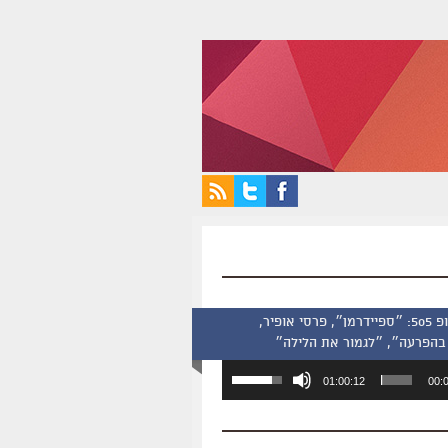
סינמסקופ 505: ״ספיידרמן״, פרסי אופיר,
בהפרעה״, ״לגמור את הלילה״
השתמש
01:00:12
00:
במקש
למעלה/למטה
כדי