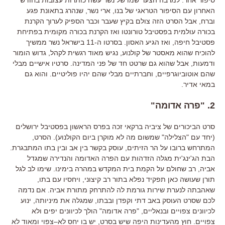
סיפור אחר
.
למרבה הצער שמו של נשר עשה כותרות עצובות בחודש
האחרון עם הסיפור הטראגי של בנו
,
ארי נשר
,
שנהרג בתאונת פגע
וברח
,
אבל הסרט הזה צולם בקיץ שעבר וכבר הספיק לערוך הקרנת
בכורה עולמית בפסטיבל טורונטו ואז הקרנת בכורה מקומית בפתיחת
פסטיבל חיפה
,
ואז הגיע האסון
.
בסרטו ה
-11
בישראל נשר ממשיך
להוכיח שהוא מאסטר של קולנוע
,
נגיש מאוד רגשית לקהל
,
גדוש הומור
ודמעות
,
אבל שהוא גם שרטט חד של פני המדינה
.
סרטיו אישיים מבלי
שהם אוטוביוגרפיים
,
וחברתיים מבלי שהם יהיו פוליטיים
.
והוא גם
במאי אדיר
.
2. "
פרה אדומה
"
סרט הביכורים של ציביה ברקאי זכה בפרס הראשון בפסטיבל ירושלים
(
יחד עם
"
הצלילה
"
שמשום מה לא מוקרן ביום הקולנוע
).
הסרט
,
המתרחש ברובו על הר הזיתים
,
עוסק בקשר בין אב ובין בתו המתבגרת
.
הבת הג
'
ינג
'
ית מגלה הזדהות עם הפרה האדומה והנדירה שמגדל
אביה
,
רב שחולם על הקמת בית המקדש במהרה בימינו
.
שימו לב לגל
תורן שעושה כאן תפקיד נפלא בתור רב קיצוני
,
ויחסיו עם בתו
,
שאהבתה לנערת שירות גורמת לה להתרחק מתורת אביה
.
אם נדמה
לכם שסרט העוסק באב דתי וקפדן ובבתו
,
שמגלה את מיניותה
,
ינוע
לכיוונים צפויים ובנאליים
, "
פרה אדומה
"
הולך לכיוונים יפים ולא
צפויים
.
חוץ מהעדינות היפה שיש בסרט
,
יש בו יחס לא
–
צפוי ומאוד לא