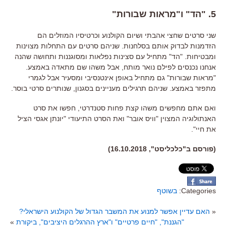
5. "
הד
"
ו
"
מראות שבורות
"
שני סרטים שחצי אהבתי ושיום הקולנוע וכרטיסיו המוזלים הם
הזדמנות לבדוק אותם בסלחנות
.
שניהם סרטים עם התחלות מצוינות
ומבטיחות
. "
הד
"
מתחיל עם סצינות נפלאות ומסוגננות ותחושה שהנה
אנחנו נכנסים לפילם נואר מותח
,
אבל משהו שם מתאדה באמצע
.
"
מראות שבורות
"
גם מתחיל באופן אינטנסיבי ומסעיר אבל לגמרי
מתפזר באמצע
.
שניהם תרגילים מעניינים בסגנון
,
שנותרים סרטי בוסר
.
ואם אתם מחפשים משהו קצת פחות סטנדרטי
,
חפשו את סרט
האנתולוגיה המצוין
"
וויס אובר
"
ואת הסרט התיעודי
"
יונתן אגסי הציל
את חיי
".
(פורסם ב"כלכליסט", 16.10.2018)
Categories:
בשוטף
«
האם עדיין אפשר למנוע את המשבר הגדול של הקולנוע הישראלי?
"הגננת", "חיים פרטיים" ו"ארץ ההרגלים היציבים", ביקורת
»