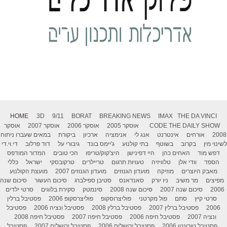
HOME
3D
9/11
BORAT
BREAKING NEWS
IMAX
THE DA VINCI
THE DAILY SHOW
CODE
אוסקר 2005
אוסקר 2006
אוסקר 2007
אוסקר
2008
אורחים
אינטרנט
אנג לי
אנימציה
ארכיון
ביקורת
במאים שעברו ניתוח
לשינוי מין
בקרוב
בשוטף
בתי קולנוע
ג'יימס בונד
גיבורי על
דוד פרלוב
די.וי.די
דפש מוד
האחים כהן
היי דפינישן
היצ'קוק/טריפו
הכי טובים
המדור המודפס
הספד
וודי אלן
טלוויזיה
טעויות תרגום
טריילרים
טרקובסקי
ישראל
כללי
מאבק היוצרים
מוזיקה
מועדון הגנוזים
מועדון הגנוזים 2007
מועצת הקולנוע
מפיצים
מר משיב
ניו יורק
סאנדאנס
סטיבן ספילברג
סיכום העשור
סיכום שנה
2006
סיכום שנה 2007
סיכום שנה 2008
סינמטק
סקירת בלוגים
סרטי ילדים
סרטי קיץ
סתם
פול מקרטני
פוליצרוסקופ
פוליצרסקופ 2006
פסטיבל ברלין
2006
פסטיבל ברלין 2007
פסטיבל ברלין 2008
פסטיבל ונציה 2006
פסטיבל
ונציה 2007
פסטיבל חיפה 2006
פסטיבל חיפה 2007
פסטיבל חיפה 2008
פסטיבל טורונטו 2006
פסטיבל ירושלים 2006
פסטיבל ירושלים 2007
פסטיבל