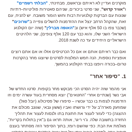
מוקרנים ועדיין לא ראיתם ובראשם
,
מבחינתי
,
"
הבלתי רשמיים
"
ו
"
אוויר קדוש
"
,
שני סרטי ביכורים
,
שניהם סאטירות פוליטיות
–
דתיות
שנונות עם הברקות קולנועיות רבות וחוש הומור משובח
.
יש להניח
,
עם
זאת
,
שהקהל הרחב ינצל את ההזדמנות להשלים צפייה ב
"
שרוכים
"
(
שכבר צפו בו
50
אלף איש
)
וב
"
האופה מברלין
"
(
שזה יום הקולנוע
הישראלי השני שלו
,
והוא כבר עם
120
אלף צופים
),
שני הלהיטים
הישראליים היחידים עד כה לשנת
2018.
ואם כבר ראיתם אותם או אם כל הכרטיסים אזלו או אם אתם רוצים
אופציות נוספות
,
הנה חמש המלצות לסרטים שיוצגו מחר בהקרנות
טרום
–
בכורה ויופצו בבתי הקולנוע בהמשך
.
1. "
סיפור אחר
"
אני מהמר שזה יהיה הסרט הכי מבוקש מחר בקופות
.
סרטו החדש של
אבי נשר
(
שנתיים אחרי
"
החטאים
")
יוצא מסחרית בעוד עשרה ימים וזו
הזדמנות לצפות בו כבר עכשיו
–
סיפורו של פסיכולוג
(
יובל סגל
)
שמוזעק מארה
"
ב על ידי גרושתו ואביו
(
ששון גבאי
,
שגונב מכולם את
ההצגה
)
כדי לעזור לעצור את חתונת בתו ולנסות לעצור את תהליך
החזרה בתשובה שלה
.
ג
'
וי ריגר
,
אותה תראו גם ב
"
אין בתולות בקריות
",
מגלמת את הבת
.
כפי שהשם רומז
,
בתוך הסיפור הזה מסתתר בעצם