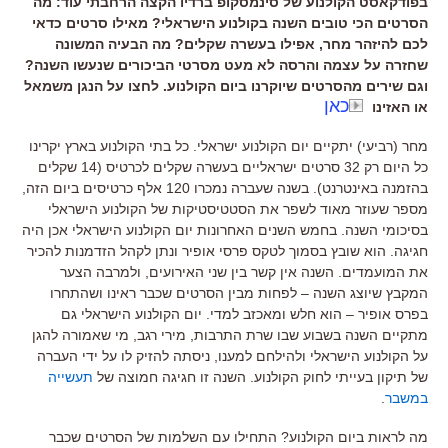
בפודקאסט הקולנוע של סינמסקופ ברדיו הקצה הרחבתי עוד: מה
הסרטים הכי טובים השנה בקולנוע הישראלי? מאילו סרטים כדאי
לכם להיזהר מחר, אפילו בעשרה שקלים? מה הבעיה המשונה
שחזרה על עצמה והרסה לא מעט מסרטי הביכורים שנעשו השנה?
וגם שירים מהסרטים שיוקרנו ביום הקולנוע. לחצו על הנגן משמאל
כאן
או האזינו
מחר
(
רביעי
)
יתקיים יום הקולנוע ישראלי
.
כל בתי הקולנוע בארץ יקרינו
כל היום רק
32
סרטים ישראליים בעשרה שקלים לכרטיס
(14
שקלים
בהזמנה באינטרנט
).
בשנה שעברה נמכרו
120
אלף כרטיסים ביום הזה
,
מספר שעוזר מאוד לשפר את הסטטיסטיקות של הקולנוע הישראלי
בסיכומי השנה
.
בחמש השנים האחרונות יום הקולנוע הישראלי אכן היה
חגיגה
.
הוא שובץ בסמוך לטקס פרסי אופיר ונתן לקהל הזדמנות להכיר
את המועמדים
.
השנה אין קשר בין שני האירועים
,
ולמרבה הצער
המקבץ שיוצג השנה
–
לפחות מבין הסרטים שכבר ראינו ושהתחרו
בפרס אופיר
–
הוא חלש ומאכזב למדי
.
יום הקולנוע הישראלי גם
מתקיים השנה בשבוע שבו שרת התרבות
,
מירי רגב
,
מי שאמורה להגן
על הקולנוע הישראלי ולהילחם למענו
,
ניסתה להזיק לו על ידי העברה
של תיקון בעייתי לחוק הקולנוע
.
השנה זו חגיגה חמוצה של
תעשייה
במשבר
.
מה לראות ביום הקולנוע
?
התחילו עם השלמות של הסרטים שכבר