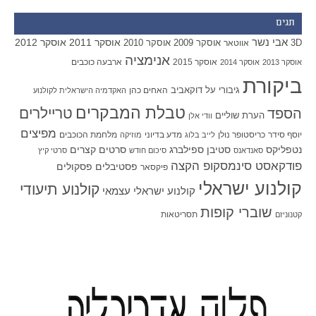
תגים
אבי נשר
אוסקר 2011
אוסקר 2012
אוסקר 2009
אוסקר 2010
3D
אווטאר
אנימציה
אוסקר 2015
ארבעה כוכבים
אוסקר 2013
אוסקר 2014
ביקורת
גיבורי על
דוקאביב
האחים כהן
האקדמיה הישראלית לקולנוע
טבלת המבקרים
טריילרים
הספד
הערת שוליים
וודי אלן
מפיצים
יוסף סידר
כריסטופר נולן
מדע בדיוני
מלחמת הכוכבים
לייב בלוג
מוזיקה
סטיבן ספילברג
סרטים קצרים
נטפליקס
סאנדאנס
סיכום חודש
סרטי קיץ
פודקאסט סינמסקופ הקצה
פסטיבלים
פסקולים
פיקסאר
קולנוע ישראלי
קולנוע תיעודי
קולנוע ישראלי עצמאי
שוברי קופות
תסריטאות
קטנוניזם