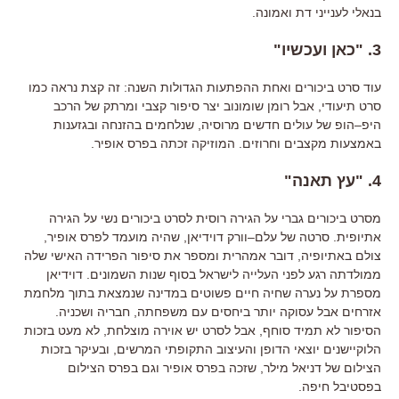
בנאלי לענייני דת ואמונה
.
3. "
כאן ועכשיו
"
עוד סרט ביכורים ואחת ההפתעות הגדולות השנה
:
זה קצת נראה כמו
סרט תיעודי
,
אבל רומן שומונוב יצר סיפור קצבי ומרתק של הרכב
היפ
–
הופ של עולים חדשים מרוסיה
,
שנלחמים בהזנחה ובגזענות
באמצעות מקצבים וחרוזים
.
המוזיקה זכתה בפרס אופיר
.
4. "
עץ תאנה
"
מסרט ביכורים גברי על הגירה רוסית לסרט ביכורים נשי על הגירה
אתיופית
.
סרטה של עלם
–
וורק דוידיאן
,
שהיה מועמד לפרס אופיר
,
צולם באתיופיה
,
דובר אמהרית ומספר את סיפור הפרידה האישי שלה
ממולדתה רגע לפני העלייה לישראל בסוף שנות השמונים
.
דוידיאן
מספרת על נערה שחיה חיים פשוטים במדינה שנמצאת בתוך מלחמת
אזרחים אבל עסוקה יותר ביחסים עם משפחתה
,
חבריה ושכניה
.
הסיפור לא תמיד סוחף
,
אבל לסרט יש אוירה מוצלחת
,
לא מעט בזכות
הלוקיישנים יוצאי הדופן והעיצוב התקופתי המרשים
,
ובעיקר בזכות
הצילום של דניאל מילר
,
שזכה בפרס אופיר וגם בפרס הצילום
בפסטיבל חיפה
.