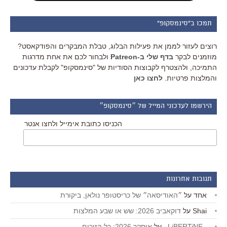
תמכו ב"סינמסקופ"
רוצים לעזור לממן את פעילות הבלוג, טבלת המבקרים והפודקאסט?
מוזמנים לבקר
בדף שלי ב-Patreon
ולבחור לכם את אחת מדרגות
התמיכה, ולהצטרף לקבוצות הסודיות של "סינמסקופ" לקבלת עדכונים
והמלצות פרטיות.
לחצו כאן
הירשמו לעדכוני המייל של ״סינמסקופ״
הכניסו כתובת אימייל ולחצו אנטר
תגובות אחרונות
אחד
על
״האודיסאה״ של כריסטופר נולאן, ביקורת
Shai
על
דוקאביב 2026: שש או שבע המלצות
_LiBERTiNE_
על
אוסקר 2026: כל הזוכים