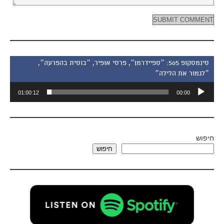
סינמסקופ 505: ״ספיידרמן״, פרסי אופיר, ״בוסית בהפרעה״,
״לגמור את הלילה״
נגן
01:00:12
00:00
אודיו
חיפוש
חיפוש