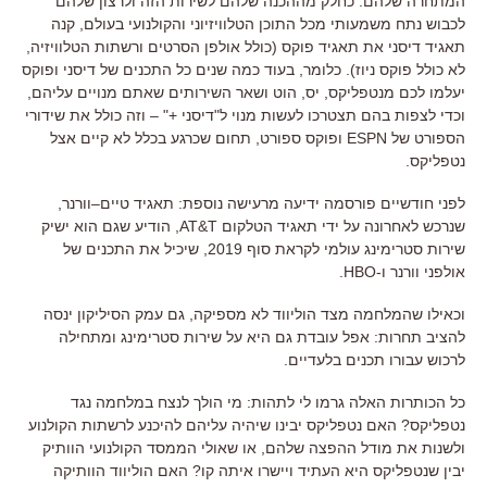
המתחרה שלהם
.
כחלק מההכנה שלהם לשירות הזה ולרצון שלהם
לכבוש נתח משמעותי מכל התוכן הטלוויזיוני והקולנועי בעולם
,
קנה
תאגיד דיסני את תאגיד פוקס
(
כולל אולפן הסרטים ורשתות הטלוויזיה
,
לא כולל פוקס ניוז
).
כלומר
,
בעוד כמה שנים כל התכנים של דיסני ופוקס
יעלמו לכם מנטפליקס
,
יס
,
הוט ושאר השירותים שאתם מנויים עליהם
,
וכדי לצפות בהם תצטרכו לעשות מנוי ל
"
דיסני +
" –
וזה כולל את שידורי
הספורט של
ESPN
ופוקס ספורט
,
תחום שכרגע בכלל לא קיים אצל
נטפליקס
.
לפני חודשיים פורסמה ידיעה מרעישה נוספת
:
תאגיד טיים
–
וורנר
,
שנרכש לאחרונה על ידי תאגיד הטלקום
AT&T,
הודיע שגם הוא ישיק
שירות סטרימינג עולמי לקראת סוף
2019,
שיכיל את התכנים של
אולפני וורנר ו
-HBO.
וכאילו שהמלחמה מצד הוליווד לא מספיקה
,
גם עמק הסיליקון ינסה
להציב תחרות
:
אפל עובדת גם היא על שירות סטרימינג ומתחילה
לרכוש עבורו תכנים בלעדיים
.
כל הכותרות האלה גרמו לי לתהות
:
מי הולך לנצח במלחמה נגד
נטפליקס
?
האם נטפליקס יבינו שיהיה עליהם להיכנע לרשתות הקולנוע
ולשנות את מודל ההפצה שלהם
,
או שאולי הממסד הקולנועי הוותיק
יבין שנטפליקס היא העתיד ויישרו איתה קו
?
האם הוליווד הוותיקה