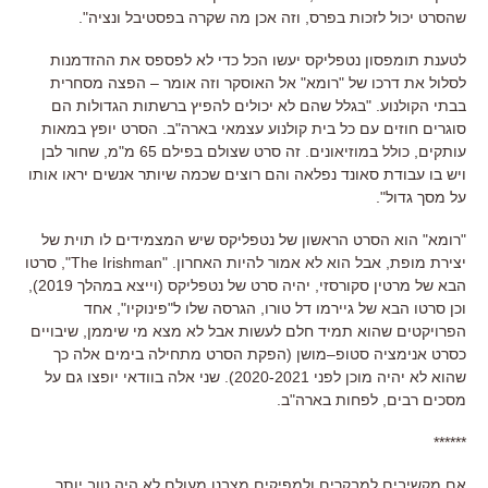
שהסרט יכול לזכות בפרס
,
וזה אכן מה שקרה בפסטיבל ונציה
".
לטענת תומפסון נטפליקס יעשו הכל כדי לא לפספס את ההזדמנות
לסלול את דרכו של
"
רומא
"
אל האוסקר וזה אומר
–
הפצה מסחרית
בבתי הקולנוע
. "
בגלל שהם לא יכולים להפיץ ברשתות הגדולות הם
סוגרים חוזים עם כל בית קולנוע עצמאי בארה
"
ב
.
הסרט יופץ במאות
עותקים
,
כולל במוזיאונים
.
זה סרט שצולם בפילם
65
מ
"
מ
,
שחור לבן
ויש בו עבודת סאונד נפלאה והם רוצים שכמה שיותר אנשים יראו אותו
על מסך גדול
".
"
רומא
"
הוא הסרט הראשון של נטפליקס שיש המצמידים לו תוית של
יצירת מופת
,
אבל הוא לא אמור להיות האחרון
. "The Irishman",
סרטו
הבא של מרטין סקורסזי
,
יהיה סרט של נטפליקס
(
וייצא במהלך
2019),
וכן סרטו הבא של גיירמו דל טורו
,
הגרסה שלו ל
"
פינוקיו
",
אחד
הפרויקטים שהוא תמיד חלם לעשות אבל לא מצא מי שיממן
,
שיבויים
כסרט אנימציה סטופ
–
מושן
(
הפקת הסרט מתחילה בימים אלה כך
שהוא לא יהיה מוכן לפני
2020-2021).
שני אלה בוודאי יופצו גם על
מסכים רבים
,
לפחות בארה
"
ב
.
******
אם מקשיבים למבקרים ולמפיקים מצבנו מעולם לא היה טוב יותר
.