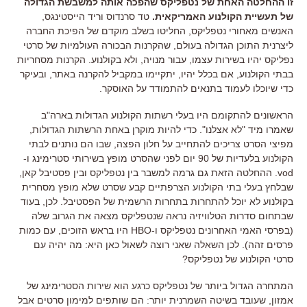
זו ההחלטה האחת של נטפליקס שהפכה אותה למשבשת הגדולה
של תעשיית הקולנוע האמריקאית
.
טד סרנדוס וריד הייסטינגס
,
האנשים מאחורי נטפליקס
,
החליטו בשלב מוקדם של הפיכת החברה
ליצרנית התוכן הגדולה בעולם
,
שהקרנות הבכורה העולמיות של סרטי
נפליקס יהיו בשירות עצמו
,
עבור מנויה
,
ולא בקולנוע
.
הקרנות מסחריות
בבתי הקולנוע
,
אם בכלל יהיו
,
יתקיימו במקביל להקרנה באתר
,
ובעיקר
כדי שיוכלו לעמוד בתנאים להתמודד על האוסקר
.
הראשונים להתקומם היו בעלי רשתות הקולנוע הגדולות בארה
"
ב
שאמרו מיד
"
לא אצלנו
".
כדי להיות מוקרן באחת הרשתות הגדולות
,
מפיצי הסרט צריכים להתחייב על חלון הפצה
,
שבו הם נותנים לבתי
הקולנוע בלעדיות של
90
יום לפני שהסרט מופץ בשירותי סטרימינג ו
-
vod.
ההחלטה הזאת גם גרמה למשבר בין נטפליקס ובין פסטיבל קאן
,
שבלחץ בעלי בתי הקולנוע הצרפתיים קבע שסרט שלא מופץ מסחרית
בקולנוע לא יוכל להתחרות בתחרות הרשמית של הפסטיבל
.
לכן
,
בעוד
שבתחום סדרות הטלוויזיה נראה שנטפליקס מצאה את הגרוב שלה
(
בפרסי האמי האחרונים נטפליקס ו
-HBO
היו בראש הזוכים
,
עם כמות
פרסים זהה
).
לכן השאלה שאני רוצה לשאול כאן היא: מה יהיה עם
סרטי הקולנוע של נטפליקס?
המתחרה הגדול ביותר של נטפליקס כרגע הוא שירות הסטרימינג של
אמזון
,
שעובד בשיטה השמרנית יותר
:
הם שותפים למימון סרטים אבל