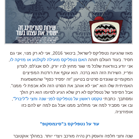
מאז שהגיעה נטפליקס לישראל, בינואר 2016, אני לא רק מנוי, אני גם
חסיד. בעוד העולם תוהה
האם נטפליקס מועילה לקולנוע או מזיקה לו
,
אני יודע בוודאות שלכל מי שגר מחוץ לניו יורק, לוס אנג'לס, לונדון
ופריז, השירות הזה הוא ברכה. הוא עוקף את רודנות המפיצים
המקומיים שגונזים סרטים בטיעון "זה יפסיד כסף" שהמשמעות
האמיתית שלו הוא "אני לא אוהב את הסרט הזה ולא אכפת לי ממנו".
אבל הסיפור של נטפליקס לא רק שלא הגיע לסיומו הוא רק הולך
ומסתבך. כתבתי
טקסט ראשון על נטפליקס לפני שנה וחצי ל"ליברל"
,
ובו אני מסביר למה אני מתלהב ממנו אבל גם למה יש להם כזו
אופוזיציה.
עוד על נטפליקס ב"סינמסקופ"
שנה וחצי חלפה והעסק רק נהיה מורכב ויצרי יותר. במהלך אוקטובר