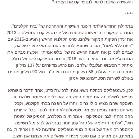
והעשירה הולכת לרסק לנטפליקס את הצורה
?
*****
בתחילת החודש עלתה העונה השישית והאחרונה של
"
בית הקלפים
",
הסדרה המקורית הראשונה שהופצה על ידי נטפליקס והתחילה ב
-2013
את עידן הפקות המקור שלהם
.
סרט הקולנוע הראשון הגיע ב
-2015
עם
"
חיות ללא לאום
",
הסרט שהזניק לתודעה את הבמאי קארי פוקנגה
,
שביים לפני כן את העונה הראשונה של
"
בלש אמיתי
"
ועכשיו מביים את
הסרט ג
'
יימס בונד הבא
.
בינואר
2016
נכנסה נטפליקס לישראל כחלק
מתהליך הכיבוש הגלובלי שלהם
.
הם כרגע מדווחים על
137
מיליון
מנויים ברחבי העולם
, 58
מיליון מתוכם בארה
"
ב
.
מול
90
מיליון מנויים
בעולם לשירות הסטרימינג של אמזון
.
לכן
,
כשנטפליקס מנהלת משא ומתן לרכישת סרט
,
אחד הדברים שהיא
מביאה לשולחן זה את יכולת החשיפה הגלובלית העצומה שלהם
.
זו
העסקה שהם מציעים ליוצרים
:
ותרו על הפצה בבתי הקולנוע
,
וקבלו
מאיתנו כמות צופים עצומה
,
שמעולם לא היתה לכם
. "
בכל הדיונים
בהם נכחתי לגבי נטפליקס"
,
אומר חיים מקלברג
,
המפיק של
"
סופת
חול
", "
עלתה הדילמה של קהל קטן יותר בבתי הקולנוע מול חשיפה
למספר רב מאוד של צופים מנויי נטפליקס
.
והדעות לא היו אחידות
.
גם
במאים
,
גם מפיקים וגם סוכני מכירות שואלים את עצמם אם חשוב