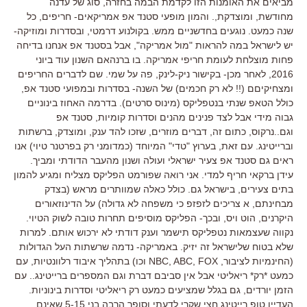
מביאים את האומנות הזו לקדמת הבמה בחזרה, סוג של עדנה
מחודשת, ומוצדקת,. והמון מופעי סטנד אפ אמריקאים- חריפים, כל
שנה כמעט. נוגעים בחדשניים ממש. בקולנוע דרמטי, ובסדרות ומוזיקה-
יש לישראל במה להראות "מול אמריקה", אבל בסטנד אפ אנחנו בדיחה
פחות מוצלחת לעומת חריפי אמריקה. בו ברנהאם השנון עוד ביוני
2016, לאחר מכן- בקישור ניק-לינק, פה על שמי. שם לדברים החריפים
ומצחיקיםם (!! לא רק חכמים) של השנה- בסדרות ובמפועי סטנד אפ,
כולל הטאפ שנתי בנטפליקס (מינוס סרטים). בדרמה האחוז בינוניים
גבוה מידי אבל לצד פנינים מהנים וסדרות קומיות, סטנד אפ
וגם..נרקוס, כתום זה, דברים מוזרים, שזכו להד ענק, ומוצדק, ברשתות
וברייטינג. עם זאת, בערוץ "טדי" המיוחד (כמדומני רק בפרטנר טיוי) אנו
ראים גם סטנד אפ צעיר ישראלי ועולה ושנון מהעבר הדודתי ומביך.
עידן ברקאי חריף למדי. אני רואה שפורמט הפליקס מצליח ומגיע להמון
בתים צעירים, בישראל גם. כולל כאלה שמוותרים מראש (בצדק
מבחינתם, א צריכים לזפזפ כי משפחה לא גדולה) על הדינוזאורים
היקרנים, הוט ויס, ובכך- הפליקס מוסיפים תחרות טובה לשוק הטיוי.
נקווה שעצמאות נטפליקס תישמר וענק דודתי לא ירכוש אותם. למרות
שלא בטוח שלישראל זה יזיק. באמריקה- נדמה שרשתות העל הגדולות
(החינמיות לציבור, NBC, ABC, FOX וכו) בתהליך איבוד רלוונטיות, עם
כמעט *רק* ריאליטי אבל אין סביבם דברת וגם המספרים ברייטינג.. עם
הזמן יורדים, גם בגלל שמציעים כמעט רק ריאליטי וסדרות בינוניות.
העדיין טופ רייטינג חצי שקרי לדעתי וסופר הרבה בני 5-15 שאינם