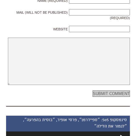
NAME (REQUIRED)
MAIL (WILL NOT BE PUBLISHED)
(REQUIRED)
WEBSITE
סינמסקופ 505: ״ספיידרמן״, פרסי אופיר, ״בוסית בהפרעה״,
״לגמור את הלילה״
נגן