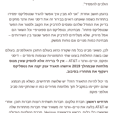
הולכים להפסיד
".
ברגמן חושב אחרת
: "
אני לא מבין איך אפשר להגיד שנטפליקס יפסידו
בתחרות כשמה שאנחנו רואים בבירור זה את דיסני ואת וורנר מחקים
בדיוק את המודל שלהם ומנסים להדביק את הקצב ולסגור את הפער
שנטפליקס פתחו
". מבחינתו, נטפליקס הם ספוטיפיי וכל השאר הם
אפל מיוזיק, שלא מצליחים להדביק את הפער שנוצר בין השירותים –
מבחינת כמות מנויים וגם נוחות ממשק.
לכן
,
כשאני מביט בכל מה שקורה כרגע בעולם התוכן והאולפנים
,
בעולם
שבו בשנה החולפת בוצעו שתי התמזגויות עצומות מימדים
–
דיסני
ופוקס
,
וטיים
–
וורנר ו
-AT&T –
אין לי ברירה אלא להסיק שאין מנוס
מלחזות שבמהלך
2019
איזשהו תאגיד ענק יקנה את נטפליקס
ויעקוף את מתחריו בסיבוב
.
מי יכול להיות התאגיד הזה
?
יש שלושה תרחישים
,
כשלא מן הנמנע
שהם יתקיימו במקביל תוך מלחמת מחירים כמו זו שהתקיימה סביב
אולפני פוקס
.
תרחיש ראשון
:
חברת טלקום
.
חברות תשתית רוצות חברות תוכן
.
אחרי
ש
-AT&T
בלעה את טיים
–
וורנר זה משאיר שתי חברות מתחרות שלה
שנשארו בלי כלום
,
בראש ובראשונה
Verizon,
חברת הטלקום הגדולה