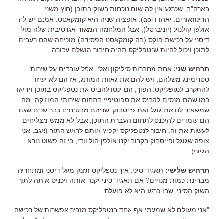
בארה
"
ב
,
שכרגע אין לה שום נוכחות בשוק התוכן
(
חוץ משני
הדינוזאורים
,
יאהו ו
-aol).
אופציה שניה היא קומקאסט
,
אמנם יש לה
אולפן קולנוע
(
יוניברסל
),
אבל המלחמה המאוד אגרסיבית שלה מול
דיסני על רכישת פוקס
(
בה קומקאסט הפסידה
)
מוכיחה שהם רעבים
לתוכן ויכול להיות שנטפליקס תהיה חיבור מושלם עבורה
.
תרחיש שני
:
אחת מחברות סיליקון ואלי
.
אפל עובדים על שירות
סטרימינג משלהם
,
ויש להם את גאוות המותג
,
אז הם לא יעיזו
להתקרב לנטפליקס
.
הפוך
,
הם ינסו להביס את נטפליקס בתוכן וידיאו
כמו שהם מנסים להביס את ספוטיפיי בתחום שירותי המוזיקה
.
מה
שמשאיר לנו את גוגל ואת פייסבוק
.
שניהם מבטיחים כבר שנים שגם
הם עומדים להיכנס לתחום העברת התוכן
,
אבל לא ממש מצליחים
לעשות את זה
.
חיבור לנטפליקס יקפיץ אותם לראש התור
(
אגב
,
אני
צופה שגוגל ופייסבוק בקרוב יקנו אולפן הוליוודי
,
כי זה פשוט נורא
הגיוני
).
תרחיש שלישי
:
תאגיד סיני
.
איך נטפליקס תזנק מעל דיסני ומתחריה
מבחינת כמות מנויים
?
אם תאגיד סיני יקנה אותה ויכניס אותה לתוך
השוק הסיני
,
שבו כרגע היא לא פועלת
.
"
אני מעולם לא שמעתי אף אחד בנטפליקס מזכיר אפשרות של רכישה