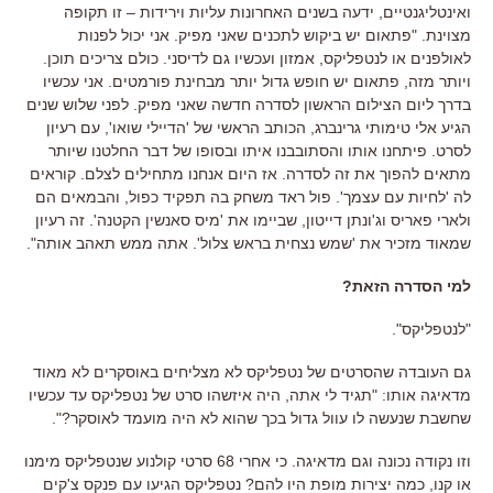
ואינטליגנטיים
,
ידעה בשנים האחרונות עליות וירידות –
זו תקופה
מצוינת
. "
פתאום יש ביקוש לתכנים שאני מפיק
.
אני יכול לפנות
לאולפנים או לנטפליקס
,
אמזון ועכשיו גם לדיסני
.
כולם צריכים תוכן
.
ויותר מזה
,
פתאום יש חופש גדול יותר מבחינת פורמטים
.
אני עכשיו
בדרך ליום הצילום הראשון לסדרה חדשה שאני מפיק
.
לפני שלוש שנים
הגיע אלי טימותי גרינברג
,
הכותב הראשי של
'
הדיילי שואו
',
עם רעיון
לסרט
.
פיתחנו אותו והסתובבנו איתו ובסופו של דבר החלטנו שיותר
מתאים להפוך את זה לסדרה
.
אז היום אנחנו מתחילים לצלם
.
קוראים
לה
'
לחיות עם עצמך
'.
פול ראד משחק בה תפקיד כפול
,
והבמאים הם
ולארי פאריס וג
'
ונתן דייטון
,
שביימו את
'
מיס סאנשין הקטנה
'.
זה רעיון
שמאוד מזכיר את
'
שמש נצחית בראש צלול
'.
אתה ממש תאהב אותה
".
למי הסדרה הזאת
?
"
לנטפליקס
".
גם העובדה שהסרטים של נטפליקס לא מצליחים באוסקרים לא מאוד
מדאיגה אותו
: "
תגיד לי אתה
,
היה איזשהו סרט של נטפליקס עד עכשיו
שחשבת שנעשה לו עוול גדול בכך שהוא לא היה מועמד לאוסקר
?".
וזו נקודה נכונה וגם מדאיגה
.
כי אחרי
68
סרטי קולנוע שנטפליקס מימנו
או קנו
,
כמה יצירות מופת היו להם
?
נטפליקס הגיעו עם פנקס צ
'
קים