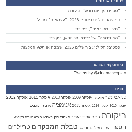
פוסטים אחרונים
״ספיידרמן: יום חדש״, ביקורת
המועמדים לפרס אופיר 2026: ״עצמאות״ מוביל
״תיכון מגשימים״, ביקורת
״האודיסאה״ של כריסטופר נולאן, ביקורת
פסטיבל הקולנוע בירושלים 2026: שמונה או תשע המלצות
סינמסקופ בטוויטר
Tweets by @cinemascopian
תגים
אבי נשר
אוסקר 2011
אוסקר 2012
אוסקר 2009
אוסקר 2010
3D
אווטאר
אנימציה
אוסקר 2015
ארבעה כוכבים
אוסקר 2013
אוסקר 2014
ביקורת
גיבורי על
דוקאביב
האחים כהן
האקדמיה הישראלית לקולנוע
טבלת המבקרים
טריילרים
הספד
הערת שוליים
וודי אלן