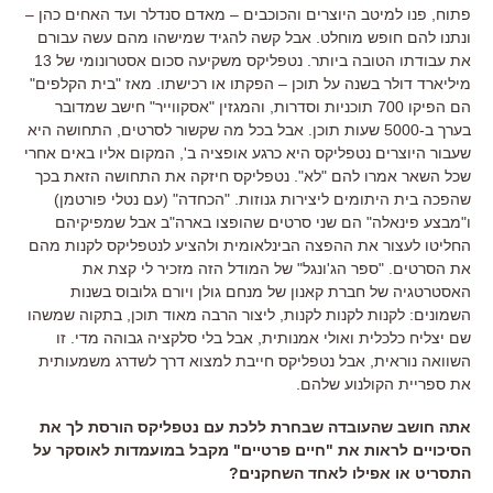
פתוח
,
פנו למיטב היוצרים והכוכבים
–
מאדם סנדלר ועד האחים כהן
–
ונתנו להם חופש מוחלט
.
אבל קשה להגיד שמישהו מהם עשה עבורם
את עבודתו הטובה ביותר
.
נטפליקס משקיעה סכום אסטרונומי של
13
מיליארד דולר בשנה על תוכן
–
הפקתו או רכישתו
.
מאז
"
בית הקלפים
"
הם הפיקו
700
תוכניות וסדרות
,
והמגזין
"
אסקווייר
"
חישב שמדובר
בערך ב
-5000
שעות תוכן
.
אבל בכל מה שקשור לסרטים
,
התחושה היא
שעבור היוצרים נטפליקס היא כרגע אופציה ב
',
המקום אליו באים אחרי
שכל השאר אמרו להם
"
לא
".
נטפליקס חיזקה את התחושה הזאת בכך
שהפכה בית היתומים ליצירות גנוזות
. "
הכחדה
" (
עם נטלי פורטמן
)
ו"
מבצע פינאלה
"
הם שני סרטים שהופצו בארה
"
ב אבל שמפיקיהם
החליטו לעצור את ההפצה הבינלאומית ולהציע לנטפליקס לקנות מהם
את הסרטים
. "ספר הג'ונגל" של
המודל הזה מזכיר לי קצת את
האסטרטגיה של חברת קאנון של מנחם גולן ויורם גלובוס בשנות
השמונים
:
לקנות לקנות לקנות
,
ליצור הרבה מאוד תוכן
,
בתקוה שמשהו
שם יצליח כלכלית ואולי אמנותית
,
אבל בלי סלקציה גבוהה מדי
.
זו
השוואה נוראית
,
אבל נטפליקס חייבת למצוא דרך לשדרג משמעותית
את ספריית הקולנוע שלהם
.
אתה חושב שהעובדה שבחרת ללכת עם נטפליקס הורסת לך את
הסיכויים לראות את
"
חיים פרטיים
"
מקבל במועמדות לאוסקר על
התסריט או אפילו לאחד השחקנים
?