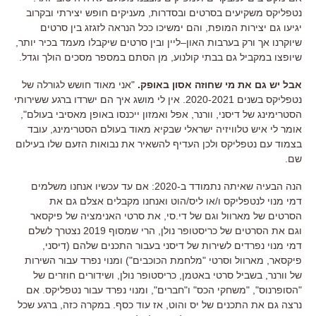
נטפליקס משקיעים בסרטים ובסדרות
,
מעניקים חופש יצירתי ובקרוב
יגיעו גם יצירות המופת
,
והם ימשיכו ככל הנראה לזגזג בין סרטים
שיוקרנו אך ורק בערבות האון
–
ליין ובין סרטים
שיקבלו מעמד בכיר יותר
,
שיופצו במקביל גם בבתי קולנוע
,
מן הסתם במספר מסכים הולך וגדל
.
אבל יש גם את מי שחוזה אסון באופק
.
"
אני מאוד חושש לגורלה של
נטפליקס בשנים
2020-2021.
אין לי מושג איך הם ישרדו ברגע ששירותי
הסטרימינג של דיסני
,
וורנר
,
אפל ואמזון ייכנסו באופן מאסיבי בעולם
",
אומר לי איש טלוויזיה ישראלי שבקיא מאוד בעולם הסטרימינג
,
עובד
בצמוד עם נטפליקס ולכן העדיף להשאיר את נבואות הזעם שלו בעילום
שם
.
הנה הבעיה שאיתה נתמודד ב
-2020:
אם עד עכשיו אנחנו משלמים
דמי מנוי לנטפליקס ו
/
או ליס
/
הוט ואנחנו מקבלים אצלם גם את
הסרטים של מארוול וגם של די
.
סי
,
את סרטי האנימציה של פיקסאר
וגם את הסרטים של כריסטופר נולן
,
הרי שמסוף
2019
נצטרך לשלם
דמי מנוי נפרדים לשירות של דיסני בעבור התכנים שלהם
(
דיסני
,
פיקסאר
,
מארוול וסרטי
"
מלחמת הכוכבים
")
ומנוי נפרד עבור השירות
של וורנר
,
בשביל סרטי באטמן
,
כריסטופר נולן
,
ושידורים חוזרים של
"
הסופרנוס
", "
משחקי הכס
"
ו
"
חברים
",
ומנוי נפרד עבור נטפליקס
.
אם
נרצה גם את התכנים של יס והוט
,
אז עוד כסף
.
במקרה כזה
,
ברגע שכל