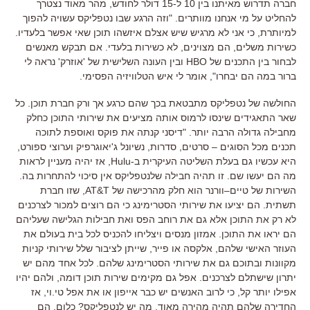
חברה תדרוש מאיתנו בין
10
ל
-15
דולר לחודש
,
מהר מאוד נצטרך
להחליט על מי אנחנו מוותרים
. "
וזה הרגע שבו נטפליקס עשויה להפוך
למיותרת
,
כי אני לא מרגיש שיש אצלם איזשהו תוכן שאי אפשר בלעדיו
.
כשירות משלים
,
הם מצוינים
,
לא כשירות בלעדי
.
אם תבקש מאנשים
לבחור בין התכנים של
HBO
ובין העונה השלישית של
'
אוזרק
'
נראה לי
ברור במה הם יבחרו
",
אומר לי איש הטלוויזיה הפסימי
.
החולשה של נטפליקס מתבטאת בכך שהם כרגע אך ורק חברת תוכן
.
כל
שאר התאגידים שינסו לרמוס אותה מציעים את שירותי התוכן כחלק
מחבילה גדולה הרבה יותר
. "
דיסני קנתה את פוקס ואוספת לתוכה
תכנים מכל הסוגים
–
סרטים
,
סדרות
,
נשיונל ג
'
יאוגרפיק וערוצי ספורט
,
היא עכשיו גם בעלת השליטה העיקרית ב
-Hulu,
אז יהיה מעניין לראות
מה הם יעשו שם
.
זו תהיה חבילה שלנטפליקס אין סיכוי להתחרות בה
.
השירות של טיים
–
וורנר הוא חלק מהרכישה של
AT&T,
שזו חברת
תשתית
.
הם יציעו את שירותי הסטרימינג כי הם רוצים למכור לצרכנים
לא רק את התוכן אלא גם את רוחב הפס ואת חבילות הגלישה שעליהם
הם יראו את התוכן
.
אמזון מנסים ויצליחו להכניס לכל בית בעולם את
העוזר האישי שלהם
,
אלקסה או פייר
,
שייתן לציבור שלל שירותי קניות
מקוונות ובתוכם גם את שירותי הסטרימינג שלהם
.
לכל אחד מהם יש
יתרון שישתלם לצרכנים
.
אפל גם מקימים שירות תוכן דומה
,
ולהם יהיו
אפילו יותר קל
,
כי לרוב האנשים יש כבר אייפון או את אפל טי
.
וי
,
אז
החדירה שלהם תהיה מהירה מאוד
.
מה יש לנטפליקס
?
כלום
.
הם