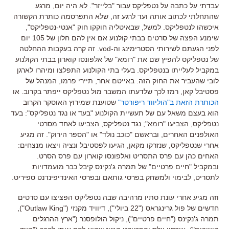
עבדתי על כתבה על נטפליקס עבור "בלייזר". לא היה יום, מרגע
שהתחלתי לכתוב אותה ועד לרגע זה, שלא התפרסמה כותרת הקשורה
איכשהו לנטפליקס. למשל, שבאיטליה חוקקו חוק "אנטי-נטפליקס",
שימנע הפצה של סרטים בבתי קולנוע אם אין להם חלון של 105 יום
לפני הגעתם לשירותי הסטרימינג וה-vod. זה קרה בעקבות ההחלטה
של נטפליקס להפיץ שם את "רומא" של אלפונסו קוארון בבתי הקולנוע
במקביל לעלייתו בנטפליקס. בעלי בתי הקולנוע התפלצו ומיהרו לארגן
לובי שהעביר את החוק הזה. באייטם אחר, תיירי פרמו, המנהל של
פסטיבל קאן, רמז לכך שלדעתו המשבר מול נטפליקס ייפתר בקרוב. או
הכותרת הזאת ב"הוליווד ריפורטר"
שטוענת שמירוץ האוסקר הקרוב
הוא בעצם משאל עם של תעשיית הקולנוע "בעד או נגד נטפליקס": בעד
נטפליקס, הצביעו "רומא"; נגד נטפליקס, הצביעו לאחד מסרטי
האולפנים האחרים, ובראשם "כוכב נולד" או "הספר הירוק". זה מגיע
אחרי שנטפליקס, שנזרקו מקאן, הגיעו לפסטיבל ונציה ויצאו מנצחים:
האחים כהן עם פרס התסריט ואלפונסו קוארון עם פרס הסרט.
ובמקביל "חיים פרטיים" של תמרה ג'נקינס קיבל כבר מועמדויות
לתסריט, לבימוי ולמשחק בפרסי גותאם ובפרסי האינדיפינדנט ספיריט.
וזה מגיע אחרי עונת סתיו מרהיבה שבה נטפליקס הפציצו עם סרטים
חדשים של פול גרינגראס ("22 ביולי"), דיוויד מקנזי ("Outlaw King"),
תמרה ג'נקינס ("חיים פרטיים"), ניקול הולופסנר ("ארץ ההרגלים