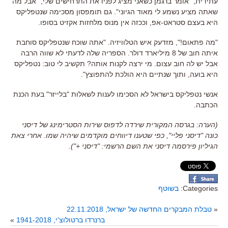
עתידית
,"
אומר ברגמן כשאני מציג לפניו את התרחישים שלי
, "
אבל מה
שאתה מציע נשמע לי מאוד הגיוני
". גם תומפסון מסכימה שנטפליקס
היא בעצם סטראט-אפ, וככזה אין מנוס מלחזות אקזיט בסופו.
"
מה פתאום
!",
מזדעק איש הטלוויזיה
. "
אתה שוכח שנטפליקס סוחבת
איתה חוב של
8
מיליארד דולר
.
הספריה שלה לדעתי לא שווה הרבה
אבל יש לה חוב עצום
.
מי ירצה לקנות אותה
?
תקשיב לי טוב
:
נטפליקס
היא בועה
,
ותוך שנתיים היא הולכת להתפוצץ
".
אנשי נטפליקס בישראל לא הסכימו לענות לשאלות
"
בלייזר
"
בעת הכנת
הכתבה
.
(הערה: בגרסה המקורית שירדה לדפוס שירות הסטרימינג של דיסני
כונה "דיסני פליי", כפי שטענו דיווחים מוקדמים שיהיה שמו. אחרי צאת
הגיליון פירסמה דיסני את השם הרשמי: "דיסני +").
Categories:
בשוטף
«
טבלת המבקרים החדשה של ישראל, 22.11.2018
ברנרדו ברטולוצ'י, 1941-2018
»