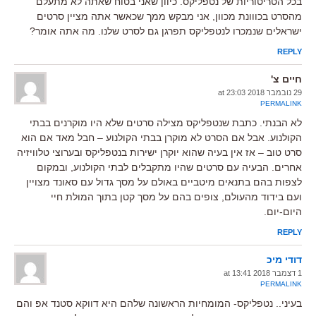
בכל הטריטוריות של נטפליקס. כיוון שאני בטוח שאתה לא מתעלם
מהסרט בכווונת מכוון, אני מבקש ממך שכאשר אתה מציין סרטים
ישראלים שנמכרו לנטפליקס תפרגן גם לסרט שלנו. מה אתה אומר?
REPLY
חיים צ'
29 נובמבר 2018 at 23:03
PERMALINK
לא הבנתי. כתבת שנטפליקס מצילה סרטים שלא היו מוקרנים בבתי
הקולנוע. אבל אם הסרט לא מוקרן בבתי הקולנוע – חבל מאד אם הוא
סרט טוב – אז אין בעיה שהוא יוקרן ישירות בנטפליקס ובערוצי טלוויזיה
אחרים. הבעיה עם סרטים שהיו מתקבלים לבתי הקולנוע, ובמקום
לצפות בהם בתנאים מיטביים באולם על מסך גדול עם סאונד מצויין
ועם בידוד מהעולם, צופים בהם על מסך קטן בתוך המולת חיי
היום-יום.
REPLY
דודי מיכ
1 דצמבר 2018 at 13:41
PERMALINK
בעיני.. נטפליקס- המומחיות הראשונה שלהם היא דווקא סטנד אפ והם