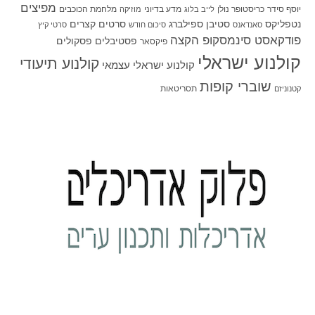
מפיצים
יוסף סידר
כריסטופר נולן
מדע בדיוני
מלחמת הכוכבים
לייב בלוג
מוזיקה
סטיבן ספילברג
סרטים קצרים
נטפליקס
סאנדאנס
סיכום חודש
סרטי קיץ
פודקאסט סינמסקופ הקצה
פסטיבלים
פסקולים
פיקסאר
קולנוע ישראלי
קולנוע תיעודי
קולנוע ישראלי עצמאי
שוברי קופות
תסריטאות
קטנוניזם