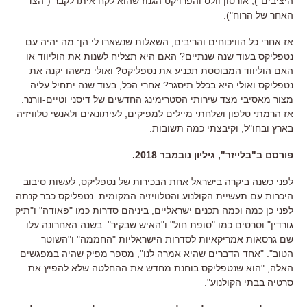
היציבים"), אורסון וולס והפרויקט הגנוז שהוא לקח איתו לקבר ("הצד
האחר של הרוח").
אז אחרי כל הוויכוחים והריבים, השאלות שנשארו לי הן: מה יהיה עם
נטפליקס בעוד שנה שנתיים? האם היא תצליח לשנות את הוליווד או
האם הוליווד המבוססת תכניע את נטפליקס? ואולי מישהו יקנה את
נטפליקס ואולי היא בכלל תיסגר? אחרי הכל, בעוד שנה יתחיל עליה
מצור מאסיבי מצד שירותי הסטרימינג החדשים של דיסני וטיים-וורנר.
אז הרמתי טלפון ושלחתי מיילים למפיקים, לעיתונאים ולאנשי טלוויזיה
בארץ ובחו"ל, וקיבצתי כמה תשובות.
פורסם ב"בלייזר", גיליון נובמבר 2018.
לפני כשנה ביקרה בישראל אחת הבכירות של נטפליקס
,
לעשות סיבוב
היכרות עם תעשיית הקולנוע והטלוויזיה המקומית
.
נטפליקס כבר קנתה
לפני כן כמה וכמה תכנים ישראליים
,
ביניהם סדרות כמו
"
פאודה
"
ו
"
תיק
גורדין
"
וסרטים כמו
"
סופת חול
"
ו
"
האיש שבקיר
".
בשנה האחרונה עלו
שם גרסאות אמריקאיות לסדרות הישראליות
"
החממה
"
ו
"
השוטר
הטוב
". "
אחד הדברים שהיא אמרה לנו
",
מספר מפיק שהיה במפגשים
האלה
, "
הוא שנטפליקס בוחנת מחדש את ההחלטה שלא להפיץ את
סרטיה בבתי הקולנוע
".