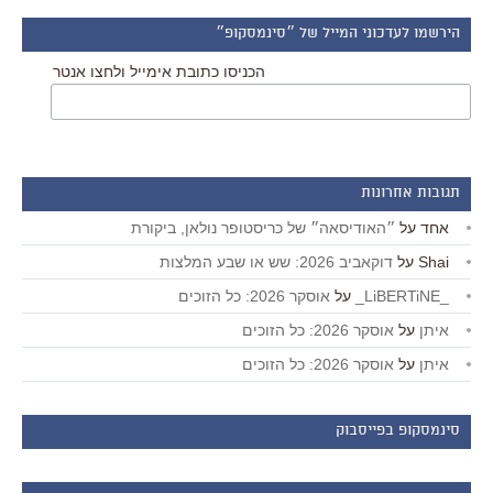
הירשמו לעדכוני המייל של ״סינמסקופ״
הכניסו כתובת אימייל ולחצו אנטר
תגובות אחרונות
אחד
על
״האודיסאה״ של כריסטופר נולאן, ביקורת
Shai
על
דוקאביב 2026: שש או שבע המלצות
_LiBERTiNE_
על
אוסקר 2026: כל הזוכים
איתן
על
אוסקר 2026: כל הזוכים
איתן
על
אוסקר 2026: כל הזוכים
סינמסקופ בפייסבוק