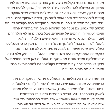
מפיצים אותם בבתי הקולנוע כרגיל
,
ורק אחר כך מוציאים אותם למנויי
אמזון
.
זה השתלם להם כלכלית עם
"
חולי אהבה
",
שהפך ללהיט מסחרי
מרשים בקיץ שעבר
,
וב
-2017
זה גם הניב להם שלושה פרסי אוסקר
(
שניים ל
"
מנצ
'
סטר ליד הים
"
ואחד ל
"
הסוכן
",
שזכה באוסקר לסרט הזר
).
"ילד יפה", "סוספיריה" ו"החיים האלה", המוקרנים כעת בקולנוע לב, הם
סרטים של אמזון.
גם נטפליקס
,
שדווקא עושים חיל בתחרות פרסי
האמי לטלוויזיה
,
חולמים על אוסקרים
,
אבל בינתיים זה לא הולך להם
(
עם העלילתיים
,
סרטי התעודה דווקא עושים חיל
). "
חיות ללא
לאום
", "
פרחים בבוץ
" ו"על גוף ונפש"
היו היחידים מבין סרטי נטפליקס
העלילתיים שהיו מועמדים לכמה פרסים
,
אבל לא זכו
.
התחושה
בתקשורת האמריקאית היא שגם הממסד ההוליוודי הוותיק מלא טינה
נגד נטפליקס ומדיר אותם מהאוסקרים
.
ואולי יש כאן מידה מסוימת של
צדק
:
לא רוצים להפיץ את סרטיכם בקולנוע
?
לכו להתחרות על פרסי
האמי
,
כי אתם בעצם טלוויזיה
.
תחושת העוינות של הוליווד נגד נטפליקס מחמירה כשקוראים את
הדיווחים על שירות הסטרימינג החדש
, "
דיסני +
" ("דיסני פלאס" או
"דיסני פלוס", תלוי מאיפה אתם),
שתאגיד דיסני עובד עליו ומתכנן
להשיק בנובמבר
2019.
הכינוי שהשירות הזה קיבל בתקשורת
האמריקאית הוא
"Netflix Killer" –
אבל תמיד במרכאות
,
כדי שנבין
שזה כנראה שם הקוד שאיתו עובד הצוות של דיסני על השירות