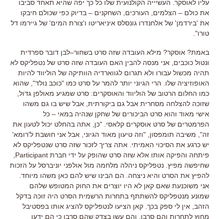
עליו לאוסקר
.
העשיייה הקולנועית שלו כל כך יפה שהיא תאחד סביבו
את כולם
–
הצלמים
,
העורכים
,
השחקנים
–
בדיוק כפי שכולם חיבקו
את
'
בירדמן
'
של אלחנדרו גונסלס איניאריטו ו
'
צורת המים
'
של גיירמו דל
טורו
".
באמת
?
אוסקר
?
מילא העובדה שזה סרט בשחור
–
לבן דובר ספרדית
ונטול כוכבים
,
אני מנסה להבין האם העובדה שזה סרט של נטפליקס לא
תהיה מכשול עבורו ולא תגרום לגווארדיה הוותיקה של הוליווד להיות
האופוזיציה שלו
.
הרי הגיוני יותר להמר על סרט כמו
"
כוכב נולד
",
שהוא
כמו החלום הרטוב של הוליווד והאוסקרים
:
סרט שמגיע מאולפן גדול
,
שזוכה להצלחה מסחרית אבל גם ביקורתית
,
אבל שיש בו גם משהו
אישי מאוד והוא סרט הביכורים של שחקן שנהיה במאי
–
כל
הפרמטרים של סרט אוסקרים קלאסי
. "
כן
,
אתה בהחלט יכול לטעון את
זה
",
משיבה תומפסון
, "
וזה טיעון מאוד הגיוני
,
אבל אני חושבת ל
'
רומא
'
יש כרגע את הסיכוי האמיתי
.
אתה צריך לזכור שזה סרט שנטפליקס לא
פיתחה והפיקה אותו אלא שזה סרט שהופק על ידי חברת
Participant,
שחיפשה מפיץ
.
נטפליקס ניהלה מלחמה מול אולפני יוניברסל על הזכות
להפיץ את הסרט והיא ניצחה
.
הם הבינו שיש להם כאן משהו מיוחד
.
אני משוכנעת שאם קאן לא היו יוצרים את החוק המטופש שלהם
שמונע מנטפליקס להשתתף בתחרות הרשמית הסרט היה זוכה בדקל
הזהב
,
אין לי ספק בכך
.
קאן הציעו לנטפליקס להציג אותו בפסטיבל
מחוץ לתחרות והם סרבו
,
והם עשו בצדק שהם סרבו כי הם ידעו