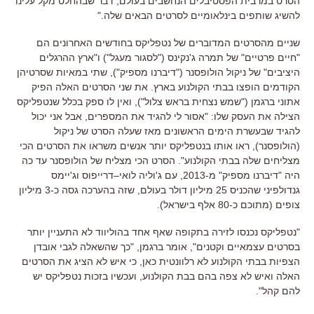
הסרט במרבית הפסטיבלים הנחשבים בעולם
,
דבר שבהחלט מקל עלינו
להשיג שותפים בינלאומיים לסרטים הבאים שלה
."
שניים מהסרטים המדוברים של נטפליקס בחודשים האחרונים הם
"
חיים פרטיים
"
של תמרה ג
'
נקינס
("
לסגור מעגל
")
ו
"
ארץ ההרגלים
היציבים
"
של ניקול הולופסנר
("
דיברנו מספיק
"),
שתי במאיות שסרטיהן
הקודמים הופצו בבתי הקולנוע בארץ
.
את שני הסרטים האלה הפיק
אתוני ברגמן
("
שמש נצחית בראש צלול
"),
ואין לו ספק בכלל שנטפליקס
הצילה את העסק שלו
: "
אסור לי להגיד את המספרים
,
אבל אני יכול
להגיד שבעשרת הימים הראשונים מאז שעלה הסרט של ניקול
(
הולופסנר
),
ראו אותו בנטפליקס יותר אנשים משראו את הסרטים הכי
מצליחים שלה בבתי הקולנוע
".
הסרט הכי מצליח של הולופסנר עד כה
היה
"
דיברנו מספיק
"
מ
-2013,
עם ג
'
וליה לואי
–
דרייפוס וג
'
יימס
גנדולפיני שהכניס
25
מיליון דולר בעולם
,
שזה בהערכה גסה כ
-3
מיליון
צופים
(
מתוכם כ
-80
אלף בישראל
).
"
נטפליקס נכנסו לזירה בתקופה שאף אחד בהוליווד לא התעניין יותר
בסרטים עצמאיים וקטנים
",
אומר ברגמן
, "
כך שהשאלה לגבי אובדן
הצפיות בבתי הקולנוע לא רלוונטית כאן
,
כי איש לא הציג את הסרטים
האלה ואיש לא צפה בהם בבת הקולנוע
,
ועכשיו בזכות נטפליקס יש
להם קהל
".