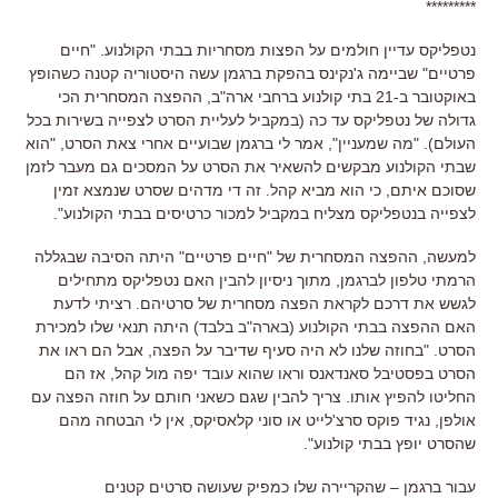
*********
נטפליקס עדיין חולמים על הפצות מסחריות בבתי הקולנוע
. "
חיים
פרטיים
"
שביימה ג
'
נקינס בהפקת ברגמן עשה היסטוריה קטנה כשהופץ
באוקטובר ב
-21
בתי קולנוע ברחבי ארה
"
ב
,
ההפצה המסחרית הכי
גדולה של נטפליקס עד כה
(
במקביל לעליית הסרט לצפייה בשירות בכל
העולם
). "
מה שמעניין
",
אמר לי ברגמן שבועיים אחרי צאת הסרט
, "
הוא
שבתי הקולנוע מבקשים להשאיר את הסרט על המסכים גם מעבר לזמן
שסוכם איתם
,
כי הוא מביא קהל
.
זה די מדהים שסרט שנמצא זמין
לצפייה בנטפליקס מצליח במקביל למכור כרטיסים בבתי הקולנוע
".
למעשה
,
ההפצה המסחרית של
"
חיים פרטיים
"
היתה הסיבה שבגללה
הרמתי טלפון לברגמן
,
מתוך ניסיון להבין האם נטפליקס מתחילים
לגשש את דרכם לקראת הפצה מסחרית של סרטיהם
.
רציתי לדעת
האם ההפצה בבתי הקולנוע
(
בארה
"
ב בלבד
)
היתה תנאי שלו למכירת
הסרט
. "
בחוזה שלנו לא היה סעיף שדיבר על הפצה
,
אבל הם ראו את
הסרט בפסטיבל סאנדאנס וראו שהוא עובד יפה מול קהל
,
אז הם
החליטו להפיץ אותו
.
צריך להבין שגם כשאני חותם על חוזה הפצה עם
אולפן
,
נגיד פוקס סרצ
'
לייט או סוני קלאסיקס
,
אין לי הבטחה מהם
שהסרט יופץ בבתי קולנוע
".
עבור ברגמן –
שהקריירה שלו כמפיק שעושה סרטים קטנים