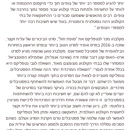
יותר להגיע למספר רב יותר של צופים תוך כדי מיקסום ההכנסות או
לוותר על החשיפה ולפתוח בבתי קולנוע עבור מספר נמוך בהרבה של
צופים
.
רבים מהאנשים ששמענו סבורים כי ההתעקשות על בתי
הקולנוע הינה נוסטלגית ורומנטית
,
בעוד שיש חשיבות רבה יותר
למספרי הצופים
."
מקלברג מכר לנטפליקס את
"
סופת חול
",
סרט הביכורים של עלית זקצר
,
שזכה ב
-2016
בפרס אופיר לסרט הטוב ביותר ובפרס הראשון בתחרות
הבילאומית של פסטיבל סאנדאנס
.
מקלברג טוען שכשזה מגיע לסרט
ארט
–
האוס קטן דובר שפה זרה
(
שאינה אנגלית
),
שממילא הפוטנציאל
המסחרי שלו בבתי הקולנוע מצומצם מאוד
,
השאלה לגבי נטפליקס היא
בכלל אחרת לגמרי
: "
השאלה המרכזית יותר הינה שאלת הפסטיבלים
.
נטפליקס מעוניינים לצאת עם הסרטים בתוך תקופה קצרה ביותר
ממועד רכישתם
.
דבר זה מבטל את האפשרות להשתתף בפסטיבלים
מרכזיים
,
המבקשים הקרנות בכורה
.
בעיקר כשמדובר בסרטים של
יוצרים שעדיין לא קנו להם שם
,
יש חשיבות רבה ביותר להשתתפות
בפסטיבלים
.
זו היתה ונשארה אחת הדרכים המרכזיות לרכישת מוניטין
בינלאומי
.
לכן
,
כיוון שהיה חשוב עבורנו ביותר להציג את עילית זקצר
לתעשית הקולנוע העולמית
,
התעקשנו במשא ומתן מול נטפליקס
לאפשר לנו שנה שלמה של פסטיבלים טרם הקרנת הסרט אצלם
.
כשהם
הסכימו נסללה הדרך לחתימת ההסכם ולמסע המרשים של עילית עם