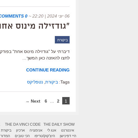
06 יוני 2024 | 22:20
~
0 COMMENTS
"גודזילה מינוס אחת
ביקורת
דיברתי על "גודזילה מינוס אחת" בפודק
לחצו להאזנה כאן המשך…
CONTINUE READING
Tags:
ביקורת
,
נטפליקס
Next →
6
…
2
1
X
THE DA VINCI CODE
THE DAILY SHOW
אינטרנט
אנג לי
אנימציה
ארכיון
ביקורת
היי דפינישן
היצ'קוק/טריפו
הכי טובים
המדור 