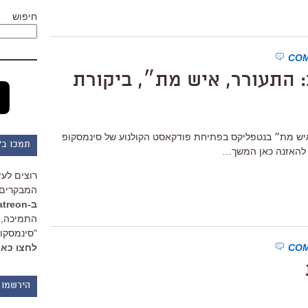
חיפוש
איש מת״ בנטפליקס בפתיחת פודקאסט הקולנוע של סינמסקופ
תמכו ב"
ו להאזנה כאן המשך…
רוצים לעז
המבקרים 
ב-Patreon
התמיכה, 
"סינמסקופ
לחצו כאן
הירשמו 