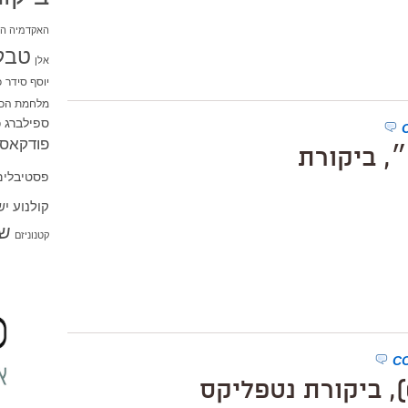
האקדמיה הי
טבל
אלן
יוסף סידר
כ
מלחמת הכו
ספילברג
ס
פודקאסט
פסטיבלים
קולנוע י
שו
קטנוניזם