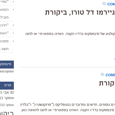
״ספייד
ירמו דל טורו, ביקורת
מוביל
״תיכון
״האודי
לנוע של סינמסקופ ברדיו הקצה. האזינו בספוטיפיי או לחצו
תשע ה
סינמסקו
ascopian
קורת
תגים
אבי נ
3D
אוסקר 2011
ים נוספים, חדשים ומדוברים בנטפליקס (״פרנקנשטיין״ ו״בלדה
אוסקר 2015
ינמסקופ ברדיו הקצה. האזינו בספוטיפיי או לחצו להאזנה כאן
ביקו