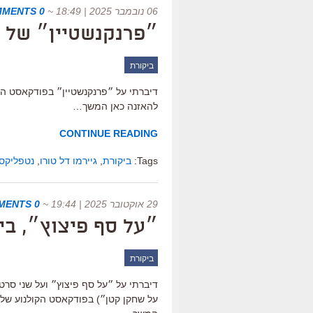
06 נובמבר 2025 | 18:49
~
0 COMMENTS
״פרנקנשטיין״ של גי
ביקורת
דיברתי על ״פרנקנשטיין״ בפודקאסט הקו
להאזנה כאן המשך…
CONTINUE READING
Tags:
ביקורת
,
גיירמו דל טורו
,
נטפליקס
29 אוקטובר 2025 | 19:44
~
0 COMMENTS
״על סף פיצוץ״, בי
ביקורת
דיברתי על ״על סף פיצוץ״ ועל שני סרט
על שחקן קטן״) בפודקאסט הקולנוע של ס