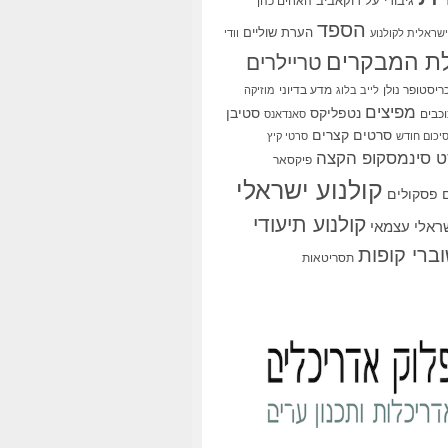
גיבורי על
דוקאביב
האחים כהן
הספד
הערת שוליים
שראלית לקולנוע
וודי
ת המבקרים
טריילרים
ריסטופר נולן
מדע בדיוני
לייב בלוג
מוזיקה
מפיצים
סטיבן
נטפליקס
כבים
סאנדאנס
סרטים קצרים
יכום חודש
סרטי קיץ
 סינמסקופ הקצה
פיקסאר
קולנוע ישראלי
פסקולים
קולנוע תיעודי
שראלי עצמאי
ברי קופות
תסריטאות