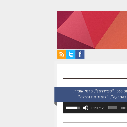
סינמסקופ 505: ״ספיידרמן״, פרסי אופיר,
בהפרעה״, ״לגמור את הלילה״
השתמש
01:00:12
00:
במקש
למעלה/למטה
כדי