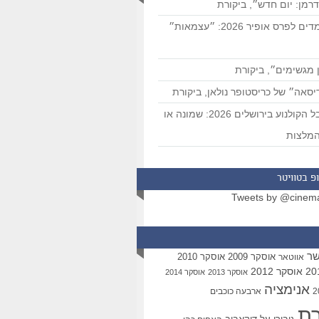
רמן: יום חדש״, ביקורת
המועמדים לפרס אופיר 2026: ״עצמאות״
 מגשימים״, ביקורת
סאה״ של כריסטופר נולאן, ביקורת
פסטיבל הקולנוע בירושלים 2026: שמונה או
מלצות
פ בטוויטר
Tweets by @cinem
שר
אוסקר 2009
אוסקר 2010
אווטאר
אוסקר 2012
אוסקר 2013
אוסקר 2014
אנימציה
ארבעה כוכבים
רת