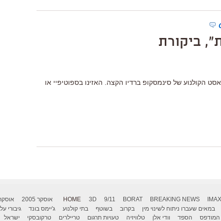
", ביקורת
אסט הקולנוע של סינמסקופ ברדיו הקצה. האזינו בספוטיפיי או
IMA
BREAKING NEWS
BORAT
9/11
3D
HOME
אוסקר 2005
אוסקר 006
במאים שעברו ניתוח לשינוי מין
בקרוב
בשוטף
בתי קולנוע
ג'יימס בונד
גיבורי על
המודפס
הספד
וודי אלן
טלוויזיה
טעויות תרגום
טריילרים
טרקובסקי
ישראל