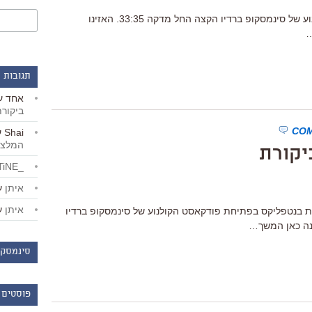
דיברתי על ״ג׳יי קלי״ בפודקאסט הקולנוע של סינמסקופ ברדיו הקצה החל מדקה 33:35. האזינו
…
תגובות 
אחד
ע
ביקור
Shai
ע
המלצו
יקורת
_LiBERTiNE_
איתן
ע
איתן
ע
ת בנטפליקס בפתיחת פודקאסט הקולנוע של סינמסקופ ברדיו
זנה כאן המשך…
סינמסקו
פוסטים 