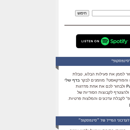
להגביר
או
חיפוש
להנמיך
עוצמת
שמע.
סינמסקופ"
ור לממן את פעילות הבלוג, טבלת
והפודקאסט? מוזמנים לבקר
בדף שלי
ולבחור לכם את אחת מדרגות
ולהצטרף לקבוצות הסודיות של
" לקבלת עדכונים והמלצות פרטיות.
לעדכוני המייל של ״סינמסקופ״