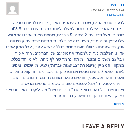
דודי מיכ
24 נובמבר 2018 at 22:14
PERMALINK
לדעתי סרטי הדוקו, שלרוב משעממים מאוד, צריכים להיות בטבלה
נפרדת לגמרי. ויש לתת בוסט למעלה ליותר סרטים עם הרבה 3.5\4
כוכבים, מעל סרט עם 2 הילולי 5 כוכבים, שמעט מאוד אהבו והממוצע
שלו עדיין גבוה מידי, בעיני כזה צריך להיות מתחת לכזה עם קונצנזוס
ענק, רק שהממוצע שלו מעט למטה בגלל 2 שלא אהבו, אבל המון אהבו
עדיין. השלמתי את "אלמנות" אתמול עם שני חבר'קים, היה איכותי
אבל גם משמים ומוצרי. מותחן נחמד שחולף מהר, ולא מיוחד בכלל.
ממקווין המצויין (שיצא רת "12 שנות עבדות") לגיטימי שכולנו ציפינו
ליותר. טאפ 2 נראים מבטיחים ומוצדקים ומעניינים. הדוקואים ואורסון
וולס החדש הפטפטני, הורסים טבלה מצוינת חוצמזה. נותנים רושם
"יומרני לטבלות," אבל לטעמים טובים ששמים סרטים מרגשים
ואיכותיים בכל זאת בטאפ. גם "חיים פרטיים" מהפליקס…מצוין ובטאפ
בצדק. האחים כהן.. בפאשלה, כבר אמרתי.
REPLY
Leave a Reply