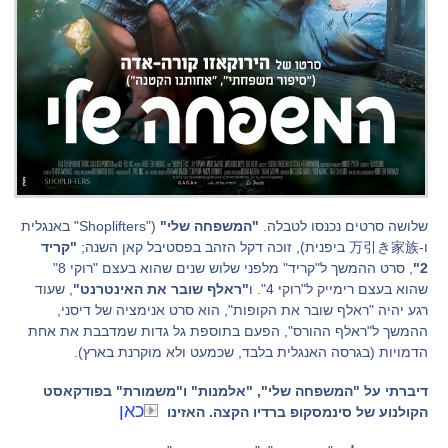
שלושה סרטים נכנסו לטבלה.
"המשפחה שלי"
("Shoplifters" באנגלית
ו-万引き家族 ביפנית), זוכה דקל הזהב בפסטיבל קאן השנה;
"קריד
2"
, סרט ההמשך ל"קריד" מלפני שלוש שנים שהוא בעצם "רוקי 8"
שהוא בעצם רימייק ל"רוקי 4". ו
"ראלף שובר את האינטרנט"
, שעוד
רגע יהיה "ראלף שובר את הקופות", הוא סרט אנימציה של דיסני,
ההמשך ל"ראלף ההורס", הפעם בתוספת גל גדות שמדבבת את אחת
הדמויות (בגרסה האנגלית בלבד, שכמעט ולא מוקרנת בארץ).
דיברתי על "המשפחה שלי", "אלמנות" ו"משמורת" בפודקאסט
כאן
הקולנוע של סינמסקופ ברדיו הקצה. האזינו