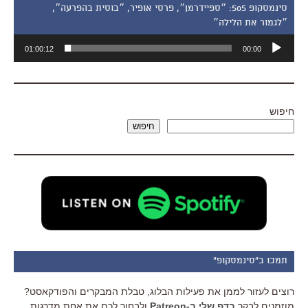
סינמסקופ 505: ״ספיידרמן״, פרסי אופיר, ״בוסית בהפרעה״,
״לגמור את הלילה״
נגן
01:00:12
00:00
אודיו
חיפוש
חיפוש
תמכו ב"סינמסקופ"
רוצים לעזור לממן את פעילות הבלוג, טבלת המבקרים והפודקאסט?
מוזמנים לבקר
בדף שלי ב-Patreon
ולבחור לכם את אחת מדרגות