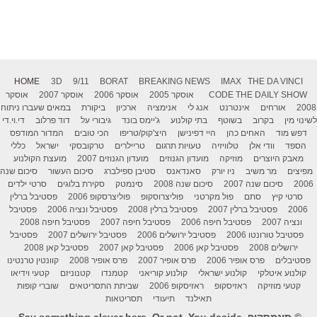
HOME
3D
9/11
BORAT
BREAKING NEWS
IMAX
THE DA VINCI
THE DAILY SHOW
CODE
אוסקר 2005
אוסקר 2006
אוסקר 2007
אוסקר
2008
אורחים
אינטרנט
אנג לי
אנימציה
ארכיון
ביקורת
במאים שעברו ניתוח
לשינוי מין
בקרוב
בשוטף
בתי קולנוע
ג'יימס בונד
גיבורי על
דוד פרלוב
די.וי.די
דפש מוד
האחים כהן
היי דפינישן
היצ'קוק/טריפו
הכי טובים
המדור המודפס
הספד
וודי אלן
טלוויזיה
טעויות תרגום
טריילרים
טרקובסקי
ישראל
כללי
מאבק היוצרים
מוזיקה
מועדון הגנוזים
מועדון הגנוזים 2007
מועצת הקולנוע
מפיצים
מר משיב
ניו יורק
סאנדאנס
סטיבן ספילברג
סיכום העשור
סיכום שנה
2006
סיכום שנה 2007
סיכום שנה 2008
סינמטק
סקירת בלוגים
סרטי ילדים
סרטי קיץ
סתם
פול מקרטני
פוליצרוסקופ
פוליצרסקופ 2006
פסטיבל ברלין
2006
פסטיבל ברלין 2007
פסטיבל ברלין 2008
פסטיבל ונציה 2006
פסטיבל
ונציה 2007
פסטיבל חיפה 2006
פסטיבל חיפה 2007
פסטיבל חיפה 2008
פסטיבל טורונטו 2006
פסטיבל ירושלים 2006
פסטיבל ירושלים 2007
פסטיבל
ירושלים 2008
פסטיבל קאן 2006
פסטיבל קאן 2007
פסטיבל קאן 2008
פסטיבלים
פרס אופיר 2006
פרס אופיר 2007
פרס אופיר 2008
קוונטין טרנטינו
קולנוע איטלקי
קולנוע ישראלי
קולנוע קוריאני
קטמנדו
קטנוניזם
קטעי וידיאו
קטעי מוזיקה
ראזיסקופ
ראזיסקופ 2006
שביתת התסריטאים
שוברי קופות
תאילנד
תיעודי
תסריטאות