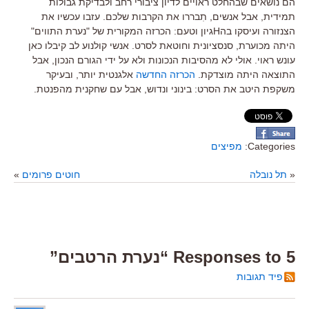
הם נושאים שבהחלט ראויים לדיון ציבורי רחב ולבדיקת גבולות
תמידית, אבל אנשים, תִבררו את הקרבות שלכם. עזבו עכשיו את
הצנזורה ועיסקו בהHגיון וטעם: הכרזה המקורית של "נערת התווים"
היתה מכוערת, סנסציונית וחוטאת לסרט. אנשי קולנוע לב קיבלו כאן
עונש ראוי. אולי לא מהסיבות הנכונות ולא על ידי הגורם הנכון, אבל
התוצאה היתה מוצדקת.
הכרזה החדשה
אלגנטית יותר, ובעיקר
משקפת היטב את הסרט: בינוני ונדוש, אבל עם שחקנית מהפנטת.
Categories:
מפיצים
«
תל נובלה
חוטים פרומים
»
5 Responses to “נערת הרטבים”
פיד תגובות