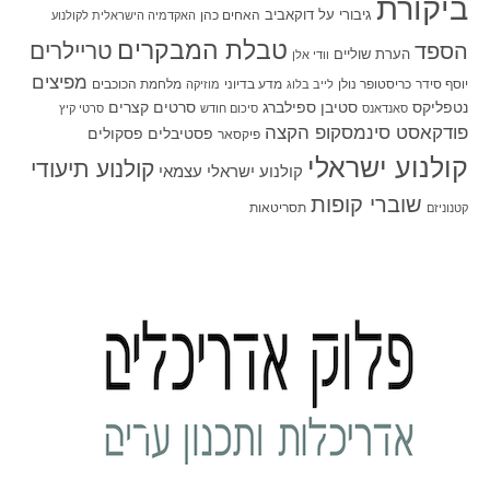
ביקורת
גיבורי על
דוקאביב
האחים כהן
האקדמיה הישראלית לקולנוע
טבלת המבקרים
טריילרים
הספד
הערת שוליים
וודי אלן
מפיצים
יוסף סידר
כריסטופר נולן
מדע בדיוני
מלחמת הכוכבים
לייב בלוג
מוזיקה
סטיבן ספילברג
סרטים קצרים
נטפליקס
סאנדאנס
סיכום חודש
סרטי קיץ
פודקאסט סינמסקופ הקצה
פסטיבלים
פסקולים
פיקסאר
קולנוע ישראלי
קולנוע תיעודי
קולנוע ישראלי עצמאי
שוברי קופות
תסריטאות
קטנוניזם