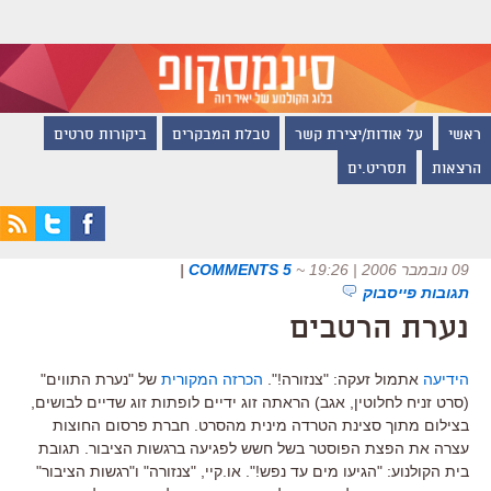
ראשי
על אודות/יצירת קשר
טבלת המבקרים
ביקורות סרטים
הרצאות
תסריט.ים
09 נובמבר 2006 | 19:26
~
5 COMMENTS
|
תגובות פייסבוק
נערת הרטבים
הידיעה
אתמול זעקה: "צנזורה!".
הכרזה המקורית
של "נערת התווים"
(סרט זניח לחלוטין, אגב) הראתה זוג ידיים לופתות זוג שדיים לבושים,
בצילום מתוך סצינת הטרדה מינית מהסרט. חברת פרסום החוצות
עצרה את הפצת הפוסטר בשל חשש לפגיעה ברגשות הציבור. תגובת
בית הקולנוע: "הגיעו מים עד נפש!". או.קיי, "צנזורה" ו"רגשות הציבור"