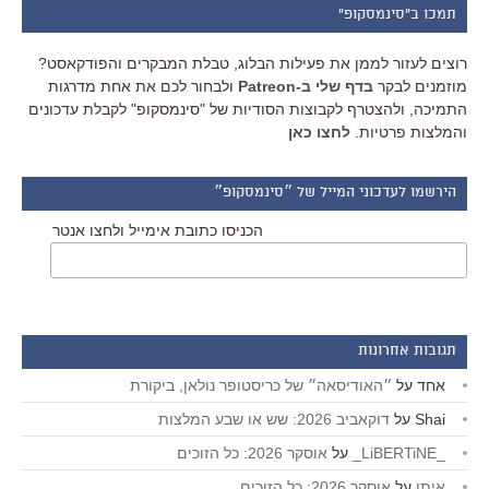
תמכו ב"סינמסקופ"
רוצים לעזור לממן את פעילות הבלוג, טבלת המבקרים והפודקאסט?
מוזמנים לבקר
בדף שלי ב-Patreon
ולבחור לכם את אחת מדרגות
התמיכה, ולהצטרף לקבוצות הסודיות של "סינמסקופ" לקבלת עדכונים
והמלצות פרטיות.
לחצו כאן
הירשמו לעדכוני המייל של ״סינמסקופ״
הכניסו כתובת אימייל ולחצו אנטר
תגובות אחרונות
אחד
על
״האודיסאה״ של כריסטופר נולאן, ביקורת
Shai
על
דוקאביב 2026: שש או שבע המלצות
_LiBERTiNE_
על
אוסקר 2026: כל הזוכים
איתן
על
אוסקר 2026: כל הזוכים