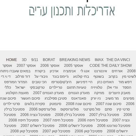
HOME
3D
9/11
BORAT
BREAKING NEWS
IMAX
THE DA VINCI
THE DAILY SHOW
CODE
אוסקר 2005
אוסקר 2006
אוסקר 2007
אוסקר
2008
אורחים
אינטרנט
אנג לי
אנימציה
ארכיון
ביקורת
במאים שעברו ניתוח
לשינוי מין
בקרוב
בשוטף
בתי קולנוע
ג'יימס בונד
גיבורי על
דוד פרלוב
די.וי.די
דפש מוד
האחים כהן
היי דפינישן
היצ'קוק/טריפו
הכי טובים
המדור המודפס
הספד
וודי אלן
טלוויזיה
טעויות תרגום
טריילרים
טרקובסקי
ישראל
כללי
מאבק היוצרים
מוזיקה
מועדון הגנוזים
מועדון הגנוזים 2007
מועצת הקולנוע
מפיצים
מר משיב
ניו יורק
סאנדאנס
סטיבן ספילברג
סיכום העשור
סיכום שנה
2006
סיכום שנה 2007
סיכום שנה 2008
סינמטק
סקירת בלוגים
סרטי ילדים
סרטי קיץ
סתם
פול מקרטני
פוליצרוסקופ
פוליצרסקופ 2006
פסטיבל ברלין
2006
פסטיבל ברלין 2007
פסטיבל ברלין 2008
פסטיבל ונציה 2006
פסטיבל
ונציה 2007
פסטיבל חיפה 2006
פסטיבל חיפה 2007
פסטיבל חיפה 2008
פסטיבל טורונטו 2006
פסטיבל ירושלים 2006
פסטיבל ירושלים 2007
פסטיבל
ירושלים 2008
פסטיבל קאן 2006
פסטיבל קאן 2007
פסטיבל קאן 2008