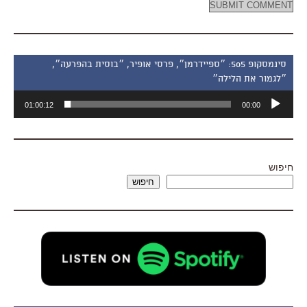
סינמסקופ 505: ״ספיידרמן״, פרסי אופיר, ״בוסית בהפרעה״,
״לגמור את הלילה״
נגן
01:00:12
00:00
אודיו
חיפוש
חיפוש