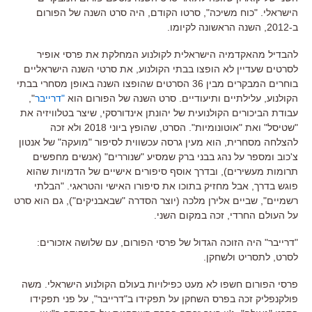
הישראלי
. "
כוח משיכה
",
סרטו הקודם
,
היה סרט השנה של הפורום
ב
-2012,
השנה הראשונה לקיומו
.
להבדיל מהאקדמיה הישראלית לקולנוע המחלקת את פרסי אופיר
לסרטים שעדיין לא הופצו בבתי הקולנוע
,
את סרטי השנה הישראליים
בוחרים המבקרים מבין
36
הסרטים שהופצו השנה באופן מסחרי בבתי
הקולנוע
,
עלילתיים ותיעודיים
.
סרט השנה של הפורום הוא
"
דרייבר
",
עבודת הביכורים הקולנועית של יהונתן אינדורסקי
,
שיצר בטלוויזיה את
"
שטיסל
"
ואת
"
אוטונומיות
".
הסרט
,
שהופץ ביוני
2018
ולא זכה
להצלחה מסחרית
,
הוא מעין גרסה עכשווית לסיפור
"
מועקה
"
של אנטון
צ
'
כוב ומספר על נהג בבני ברק שמסיע
"
שנוררים
" (
אנשים מחפשים
תרומות מעשירים
),
ובדרך אוסף סיפורים אישיים של הדמויות שהוא
פוגש בדרך
,
אבל מחזיק בתוכו את סיפורו האישי והטראגי
. "
הבלתי
רשמיים
",
שביים אלירן מלכה
(
יוצר הסדרה
"
שבאבניקים
"),
גם הוא סרט
על העולם החרדי
,
זכה במקום השני
.
"
דרייבר
"
היה הזוכה הגדול של פרסי הפורום
,
עם שלושה אזכורים
:
לסרט
,
לתסריט ולשחקן
.
פרסי הפורום חשפו לא מעט כפילויות בעולם הקולנוע הישראלי
.
משה
פולקנפליק זכה בפרס השחקן על תפקידו ב
"
דרייבר
",
על פני תפקידו