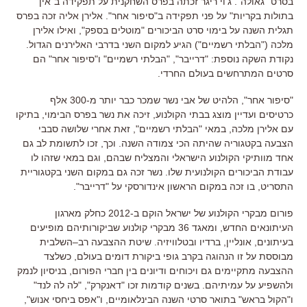
בסרט
"
גאולה
".
ג
'
וי ריגר זכתה בפרס השחקנית על תפקידה ב
"
אין
בתולות בקריות
"
על פני תפקידה ב
"
סיפור אחר
".
אלירן אליה זכה בפרס
תגלית השנה על בימוי סרט הביכורים
"
מוטלים בספק
",
ואילו אלירן
מלכה
("
הבלתי רשמיים
")
הגיע למקום השני בדרבי האלירנים הגדול
.
נקודת השקה נוספת: "דרייבר", "הבלתי רשמיים" ו"סיפור אחר" הם
סרטים המתרחשים בעולם החרדי.
"
סיפור אחר
",
הלהיט של אבי נשר שמכר כבר יותר מ
-300
אלף
כרטיסים ועדיין מוצג בבתי הקולנוע
,
זיכה את נשר בפרס הבימוי
,
בתיקו
עם אלירן מלכה
,
במאי
"
הבלתי רשמיים
",
זאת אחרי שלושה סבבי
הצבעה בקטגוריה שהיתה הכי צמודה השנה
.
וכך
,
זכו לתשומת לב גם
אחד מוותיקי הקולנוע הישראלי והמצליח שבהם
,
וגם במאי שזהו לו
עבודת הביכורים הקולנועית שלו
.
נשר זכה גם במקום השני בקטגוריית
התסריט
,
בו זכה במקום הראשון אינדורסקי על
"
דרייבר
".
פורום מבקרי הקולנוע של ישראל הוקם ב
-2012
כחלק מארגון
העיתונאים החדש
,
ומאגד
36
מבקרי קולנוע שביקורותיהם מופיעים
בעיתונים
,
אונליין
,
ברדיו ובטלוויזיה
.
שיטת ההצבעה רב
–
השלבית
מבוססת על זו הנהוגה בקרב גופי ביקורת דומים בעולם
,
כשלצד
ההצבעה מתקיימים גם ויכוחים ודיונים בין חברי הפורום
,
בניסיון לנמק
ולהשפיע על עמיתיהם
.
בשנים קודמות זכו
"
דאנקרק
", "
לה לה לנד
"
ו
"
הקול בראש
"
בתואר סרטי השנה הבינלאומיים
,
ו
"
אפס ביחסי אנוש
",