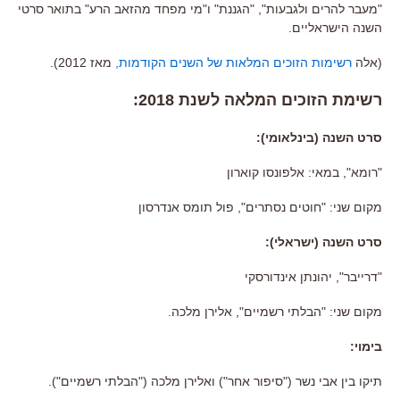
"
מעבר להרים ולגבעות
", "
הגננת
"
ו
"
מי מפחד מהזאב הרע
"
בתואר סרטי
השנה הישראליים
.
(אלה
רשימות הזוכים המלאות של השנים הקודמות,
מאז 2012).
רשימת הזוכים המלאה לשנת
2018:
סרט השנה
(
בינלאומי
):
"
רומא
",
במאי
:
אלפונסו קוארון
מקום שני
: "
חוטים נסתרים
",
פול תומס אנדרסון
סרט השנה
(
ישראלי
):
"
דרייבר
",
יהונתן אינדורסקי
מקום שני
: "
הבלתי רשמיים
",
אלירן מלכה
.
בימוי
:
תיקו בין אבי נשר
("
סיפור אחר
")
ואלירן מלכה
("
הבלתי רשמיים
").