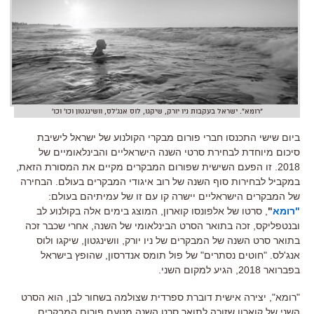
"רומא". ישראל בעקבות ניו יורק, שיקגו, לוס אנג'לס, וושינגטון וכו' וכו'
ביום שישי התכנסו חברי פורום מבקרי הקולנוע של ישראל לישיבת
סיכום מיוחדת לבחירת סרטי השנה הישראליים והבינלאומיים של
2018.
זו הפעם השישית שפורום המבקרים מקיים את המסורת הזאת
,
במקביל לבחירות סוף השנה של רוב איגודי המבקרים בעולם
.
הבחירה
של המבקרים הישראליים יישרה קו עם זו של עמיתיהם בעולם
:
"
רומא
"
,
סרטו של אלפונסו קוארון
,
המוצג בימים אלה בקולנוע לב
ובנטפליקס
,
זכה בתואר הסרט הבינלאומי של השנה
,
אחרי שכבר זכה
בתואר סרט השנה של המבקרים של ניו יורק
,
וושינגטון
,
שיקגו ולוס
אנג
'
לס
. "
חוטים נסתרים
"
של פול תומס אנדרסון
,
שהופץ בישראל
בפברואר
2018,
הגיע למקום השני
.
"
רומא
",
יצירה אישית דוברת ספרדית שצולמה בשחור לבן
,
הוא הסרט
השני של קוארון שזוכה לתואר סרט השנה מטעם פורום המבקרים