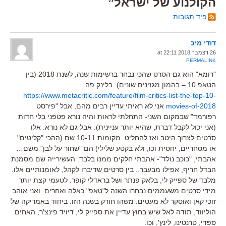
הקולנוע של ישראל”
פיד תגובות
דודי מיכ
26 דצמבר 2018 at 22:11
PERMALINK
"רומא" הוא גם הסרט שהכי נבחר ברשימות שנה, לשנת 2018 (בין
הטאפ 10 – בהמון מגזינים שונים). בלינק פה
https://www.metacritic.com/feature/film-critics-list-the-top-10-
movies-of-2018
אני לא ראיתי עדיין רבים מהם, אבל "פירסט
רפורמד" שבמקום השני- התחלתי לראות והיה נורא פטפני בלי חדות
(אני יכול לקבל דברת, שהיא יותר עניינית). אבל גם לא נורא. אלו
סרטים לצרוך היטב ואז להחליט. מקומות 10-11 שם (ההכי "קליטים"
או מסחריים, יחסית וכו, ולא בקטע שלילי) הם "שחור על לבן" משם…
אהבתי, "כוכב נולד"- אהבתי חלקים ממנו בלבד. העשירייה שם מסמנת
הבדל חריף, אפילו מבעבר.. בין סרטים שדיברו לקהל, לאומנותיים אלו.
מלבד של ספייק לי, בלאק פנתר ושל בראדלי קופר. לטעמי קצת יותר
מידי סרטים משעממים נבחרו השנה ל"טאפ" כאלה ואחרים. ואני אוהב
זוכי קאן ואוסקר לא מעטים. משהו חורק בשנה הזו. ביחוד באמריקה של
הוליווד, תודה לאל שיש בחוץ עדיין את ספייק לי, דיויד פינצ'ר, האחים
ספדי, טרנטינו, לינץ', וכו.