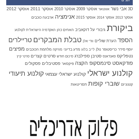
תגים
אבי נשר
אוסקר 2011
אוסקר 2012
אוסקר 2009
אוסקר 2010
3D
אווטאר
אנימציה
אוסקר 2015
ארבעה כוכבים
אוסקר 2013
אוסקר 2014
ביקורת
גיבורי על
דוקאביב
האחים כהן
האקדמיה הישראלית לקולנוע
טבלת המבקרים
טריילרים
הספד
הערת שוליים
וודי אלן
מפיצים
יוסף סידר
כריסטופר נולן
מדע בדיוני
מלחמת הכוכבים
לייב בלוג
מוזיקה
סטיבן ספילברג
סרטים קצרים
נטפליקס
סאנדאנס
סיכום חודש
סרטי קיץ
פודקאסט סינמסקופ הקצה
פסטיבלים
פסקולים
פיקסאר
קולנוע ישראלי
קולנוע תיעודי
קולנוע ישראלי עצמאי
שוברי קופות
תסריטאות
קטנוניזם