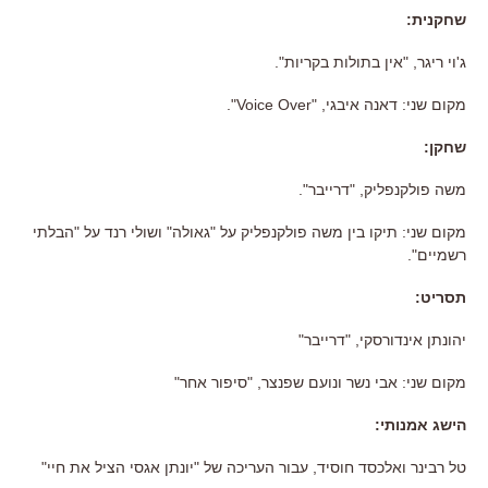
שחקנית
:
ג
'
וי ריגר
, "
אין בתולות בקריות
".
מקום שני
:
דאנה איבגי
, "Voice Over".
שחקן
:
משה פולקנפליק
, "
דרייבר
".
מקום שני
:
תיקו בין משה פולקנפליק על
"
גאולה
"
ושולי רנד על
"
הבלתי
רשמיים
".
תסריט
:
יהונתן אינדורסקי
, "
דרייבר
"
מקום שני
:
אבי נשר ונועם שפנצר
, "
סיפור אחר
"
הישג אמנותי
:
טל רבינר ואלכסד חוסיד
,
עבור העריכה של
"
יונתן אגסי הציל את חיי
"