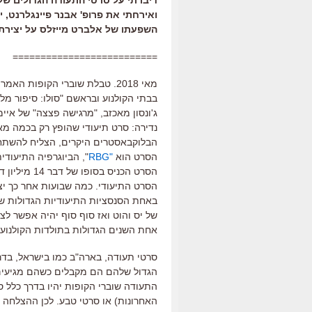
ואירחתי את פרופ' אבנר פיינגלרנט, 
השפעתו של אלברט מייזלס על יצירתו
==========================
מאי
2018
.
טבלת שוברי הקופות האמרי
בבתי הקולנוע ובראשם
"
סולו
:
סיפור מל
ג
'
ונסון מאכזב
, "
מרגישה פצצה
"
של איימ
נדירה
:
סרט תיעודי שהופץ רק בכמה מא
הבלוקבאסטרים היקרים
,
הצליח להשתחל
הסרט הוא
"
RBG
",
הביוגרפיה התיעודי
הסרט הכניס בסופו של דבר
14
מיליון ד
הסרט התיעודי
.
כמה שבועות אחר כך י
באחת הסנסציות התיעודיות הגדולות ש
של יס והוט ואז סוף סוף יהיה אפשר ל
אחת השנים הגדולות בתולדות הקולנוע 
סרטי תעודה
,
בארה
"
ב כמו בישראל
,
בדר
הגדול שלהם הם מקבלים כשהם מגיעים ל
התעודה שוברי הקופות יהיו בדרך כלל 
האחרונות
)
או סרטי טבע
.
לכן ההצלחה ש