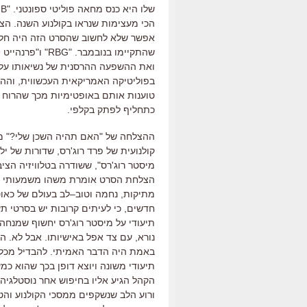
שלו היא כנס מחאה פוליטי ספונטני
. "
B
הכי מעצימות שנראו בקולנוע השנה
.
הצפ
אפשר שלא לחשוב שהסרט הזה היה חלק
שהתקיימו בנובמבר
. "
RBG
"
ו
"
פרנהייט
9
ואת ההשפעה ההרסנית של נשיאותו על
בפוליטיקה האמריקאית העכשווית
,
וההצ
טוענות אותם באופטימיות מכך שהרוח 
כתחליף לפתק בקלפי
.
ההצלחה של
"
האם תהיה השכן שלי
?"
מ
קולנועית של פרד רוג
'
רס
,
שדורות של ילד
מיסטר רוג
'
רס
",
ששודרה בטלוויזיה הצי
הצלחת הסרט אומרת משהו משמעותי ע
מתיקות
,
נחמה וטוב
–
לב בעולם של כאוס
חדשים
,
כי לעיתים קרובות יש בסרטי ת
תיעודי על מיסטר רוג
'
רס יחשוף שמנחה 
נורא
,
עם צד אפל באישיותו
.
אבל לא
.
הו
באמת היה הדבר האמיתי.
להבדיל מכל
תיעודי משונה ויוצא דופן בכך שהוא כמ
הקהל הגיע אליו בחיפוש אחר נוסטלגיה
ורוע הלב שנשקפים ממסכי הקולנוע והטל