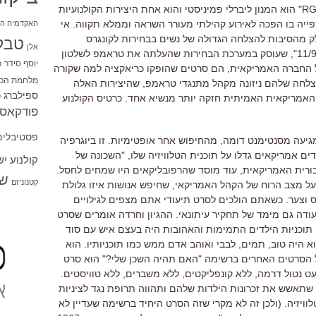
RG
"
הוא המנון ליברלי פמיניסטי והוא אחת היצירות הקולנועיות
ייה בו הפכה לאירוע קהילתי מעורר השראה וממלא תקווה
.
אי
האקדמיה הי
 מהסיבות להצלחה הגדולה של נשים בבחירות לקונגרס
טבל
אלן
11/
",
שעוסק במערכת הבחירות שהעלתה את טראמפ לשלטון
יוסף סידר
כ
 החברה האמריקאית
,
הם סרטים שהופקו כריאקציה למה שקורה
מלחמת הכו
לחה שלהם ניזונה מקהל מתנגדי טראמפ
,
שהיצירות האלה
ספילברג
ס
האמריקאית האמיתית חזקה יותר מנשיא אחד
.
כרטיס הקולנוע
פודקאסט
פסטיבלים
גיעה מסנטימנט דומה
,
מהחיפוש אחר אופטימיות
.
זו ביוגרפיה
ים אמריקאים גדלו על תוכנית הטלוויזיה שלו
, "
השכונה של
קולנוע י
בורית האמריקאית
,
עוד מוסד שהרפובליקאים היו שמחים לחסל
.
שו
קטנוניזם
ל מצב הרוח של הקהל האמריקאי
,
שחיפש אנושות איזו גלולת
 וצער
.
כשאתם הולכים לסרט תיעודי אתם מצפים לגילויים
עודה גם מימד של תחקיר עיתונאי
.
ההגיון וחרדה אומרים שסרט
תוכניות הילדים התמימות והאהובות היה בעצם איש עם סוד
א היה טוב
,
תמים
,
לבבי ואוהב אדם ממש כמו תוכניותיו
. הוא
 הסרטים האחרים ברשימה
"
האם תהיה השכן שלי
?"
הוא סרט
עט נטול דרמה
,
ללא קונפליקטים
,
ללא משברים
,
ללא טוויסטים
.
 שתאשש את זכרונות הילדות שלהם ותהווה תרופת נגד לציניות
וויזיה
. (
ולכן זה לא מקרי שזה הסרט היחיד ברשימה שעדיין לא