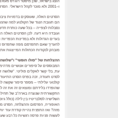
הוצג בישראל
,
שכן מיסטר רוג
'
רס מעולם
ו
–
2001
ולא מוכר לקהל הישראלי
.
הסרט 
הסרטים האלה
, ש
עוסקים בדמויות ציבו
הם תגובת הנגד של הקולנוע למה שהנשי
נסבלות לצפייה
–
בכל שעה כותרת חדש
ועובדה היא דעה
.
לכן הסרטים האלה ה
בערים הגדולות ולא במדינות הכפריות ו
להעריך שאם תתפרסם מפה שתפרוס את
מובהק לנקודות הכחולות המייצגות את 
ההצלחות של
"
סולו חופשי
"
ו
"
שלושה ז
המבוססים על סיפורים אנושיים מדהימים
עת
,
בלי קשר לאקלים פוליטי
. "
שלושה זר
לסרט תעודה
,
זכה בפרס הסרט התיעודי
קולנועי עלילתי
–
מספר סיפור שקשה לה
שהופרדו בלידתם ומוצאים זה את זה ל
התקשורתית שנוצרה בארה
"
ב של תחיל
השלישיה לסלבריטיז בין לילה
(
כולל גיו
האופוריה
,
הפרסום וההצלחה
,
הסרט מק
מזה
?
ואז התפנית נהיית קודרת עוד י
לעשות פניות פרסה רגשיות כל רבע שעה