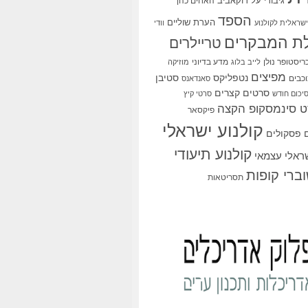
גיבורי על
דוקאביב
האחים כהן
הספד
הערת שוליים
שראלית לקולנוע
וודי
ת המבקרים
טריילרים
ריסטופר נולן
מדע בדיוני
לייב בלוג
מוזיקה
מפיצים
סטיבן
נטפליקס
כבים
סאנדאנס
סרטים קצרים
יכום חודש
סרטי קיץ
 סינמסקופ הקצה
פיקסאר
קולנוע ישראלי
פסקולים
קולנוע תיעודי
שראלי עצמאי
ברי קופות
תסריטאות