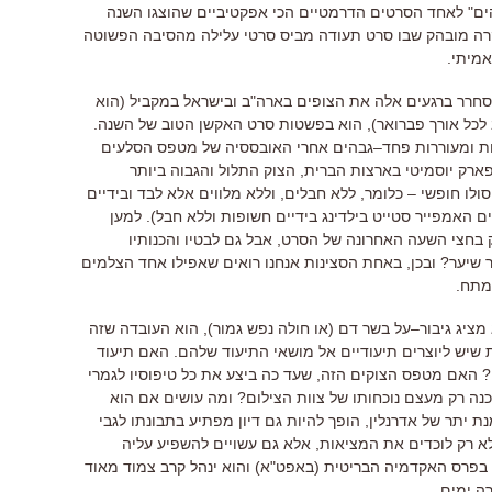
ים
"
לאחד הסרטים הדרמטיים הכי אפקטיביים שהוצגו השנה
רה מובהק שבו סרט תעודה מביס סרטי עלילה מהסיבה הפשוטה
אמיתי
.
חרר ברגעים אלה את הצופים בארה
"
ב ובישראל במקביל
(
הוא
לכל אורך פברואר
),
הוא בפשטות סרט האקשן הטוב של השנה
.
ות ומעוררות פחד
–
גבהים אחרי האובססיה של מטפס הסלעים
פארק יוסמיטי בארצות הברית
,
הצוק התלול והגבוה ביותר
סולו חופשי
–
כלומר
,
ללא חבלים
,
וללא מלווים
אלא לבד ובידיים
 האמפייר סטייט בילדינג בידיים חשופות וללא חבל)
.
למען
ק בחצי השעה האחרונה של הסרט
,
אבל גם לבטיו והכנותיו
 שיער
?
ובכן
,
באחת הסצינות אנחנו רואים שאפילו אחד הצלמים
 מתח
.
ציג גיבור
–
על בשר דם
(
או חולה נפש גמור
),
הוא העובדה שזה
ת שיש ליוצרים תיעודיים אל מושאי התיעוד שלהם
.
האם תיעוד
?
האם מטפס הצוקים הזה
,
שעד כה ביצע את כל טיפוסיו לגמרי
נה רק מעצם נוכחותו של צוות הצילום
?
ומה עושים אם הוא
ת יתר של אדרנלין
,
הופך להיות גם דיון מפתיע בתבונתו לגבי
לא רק לוכדים את המציאות
,
אלא גם עשויים להשפיע עליה
 בפרס האקדמיה הבריטית
(
באפט
"
א
)
והוא ינהל קרב צמוד מאוד
ה ימים
.