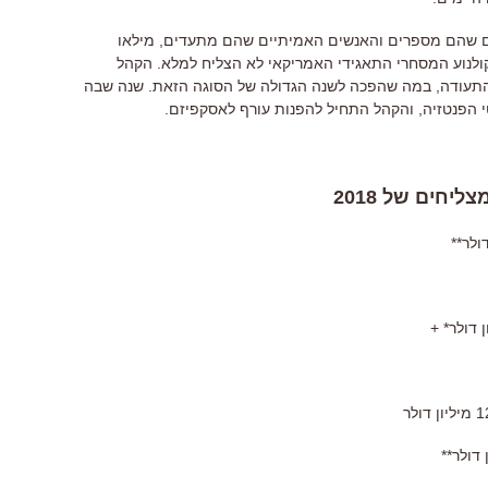
ם שהם מספרים והאנשים האמיתיים שהם מתעדים
,
מילאו
לנוע המסחרי התאגידי האמריקאי לא הצליח למלא
.
הקהל
התעודה
,
במה שהפכה לשנה הגדולה של הסוגה הזאת
.
שנה שבה
 הפנטזיה
,
והקהל התחיל להפנות עורף לאסקפיזם
.
חים של 2018
דולר
**
ן דולר
* +
1
מיליון דולר
 דולר
**