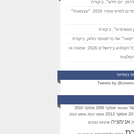
רמן: יום חדש״, ביקורת
המועמדים לפרס אופיר 2026: ״עצמאות״
 מגשימים״, ביקורת
סאה״ של כריסטופר נולאן, ביקורת
פסטיבל הקולנוע בירושלים 2026: שמונה או
מלצות
פ בטוויטר
Tweets by @cinem
שר
אוסקר 2009
אוסקר 2010
אווטאר
אוסקר 2012
אוסקר 2013
אוסקר 2014
אנימציה
ארבעה כוכבים
רת