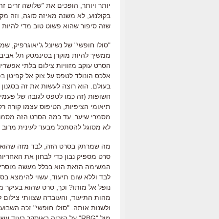
יותר ויותר
,
הופכים את
"
שלושה זרים זה
בקולנוע
,
לא משנה מאיזה סוגה
,
וזה מק
שזה סיפור שהוא פשוט טוב מדי להיות 
"
סולו חופשי
"
של נשיונל ג
'
יאוגרפיק
,
שמס
ממשיך להיות מוקרן בסינמטק תל אביב 
הסרט עוקב מזוויות צילום בלתי אפשרי
אלכס הונולד לטפס על צוק אל קפיטן ב
בעולם
.
הוא רוצה לעשות את זה בסגנון 
חשופות (זה כמו לטפס לגובה של פעמיים
תיאומי הציפיות
,
הטיפוס עצמו קורה ר
מסמרי שיער
.
עד כמה הסרט הזה מסמר
לא מסוגל להסתכל מבעד לעינית מרוב
מה שמרתק בסרט הזה
,
לבד מזה שהוא מ
סרט מספיק נבון כדי לבחון את האחריו
המשימה הזאת הוא בכלל מעשה מוסרי
לבד וללא שום תיעוד
,
עשוי להימצא בסכ
נופל אל מותו
?
וכך
,
סרט שהוא בעיקר מנ
מהות התיעוד
,
והעובדה שצוותי צילום 
ולשנות אותה
. "
סולו חופשי
"
זכה השבוע
מול
"
RBG
"
על הזכיה באוסקר בעוד עשר