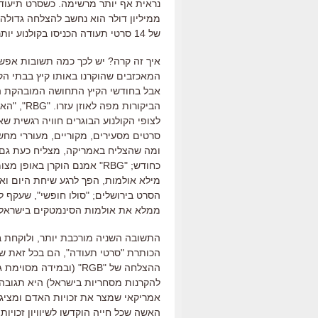
נראית אף יותר מרשימה
.
כשסרט תיעודי
ממיליון דולר הוא נחשב להצלחה גדולה
של
14
סרטי תעודה הכניסו בקולנוע יותר
איך זה קרה
?
יש לכך כמה תשובות אפשר
המאכזבים שהוקרנו באותו קיץ בבתי הקו
אבל בחודשי הקיץ התחושה המובהקת ה
הביקורות מפה לאוזן עזרו
. "
RBG
", "
האם
לצופי הקולנוע הבוגרים חוויה רגשית 
סרטים מסעירים
,
מקוריים
,
מעוררי מחש
ומה שהצליח באמריקה
,
מצליח כעת גם
כחודש;
"
RBG
"
אמנם הוקרן באופן מצו
מילא אולמות
,
הפך לרגע שיחת היום ו
הסרט בירושלים;
"
סולו חופשי
",
שעקף לפ
ממלא את אולמות הסינמטקים בישראל בי
התשובה השניה מורכבת יותר
,
ולוקחת 
הכותרת
"
סרטי תעודה
",
הם בכל זאת שו
ההצלחה של
"
RGB
" (
ובמידה מסוימת 
להקרנות מסחריות בישראל
)
היא תגובה
אמריקאי שמצר את זכויות האדם ומציג
האשה שכל חייה הוקדשו לשיוויון זכויו