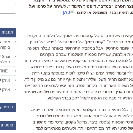
יוצר הסרט "במדבר, דיפטיך תיעודי", לשיחה על סרטו ועל
כאן
. האזינו בנגן משמאל או לחצו
תגובות 
קאית היא פורטרט של קטסטרופה
.
אוסף של פלופים התקבצו
חמת הכוכבים
". "
קמט בזמן
"
של דיסני נכשל
, "
פרא
"
של דוויין
אחד
ע
ביקור
י שומר מתרסק
.
אבל במקביל התרחשה באותה טבלה תופעה
ות אולמות
,
עשירית מכמות האולמות שבהם מוקרנים
Shai
ע
 לטבלת עשרת הסרטים הכי קופתיים של סוף מאי ותחילת יוני
.
המלצו
ת המהנה על שופטת בית המשפט העליון רות ביידר גינסברג
.
_LiBERTiNE_
ולר ובעוד עשרה ימים יש לו סיכוי לזכות באוסקר בקטגוריית
צא
"
האם תהיה השכן שלי
?"
והצליח אף יותר עם
22
מיליון דולר
,
איתן
ע
ל השנים האחרונות
.
בקרוב הסרט הזה יגיע לערוצים התיעודיים
איתן
ע
צפות בארץ במרוכז בכל שוברי הקופות התיעודיים של מה שהיתה
התיעודי מבחינת הגעתו לקהל רחב בבתי הקולנוע
.
סינמסקו
ך כלל מופצים בבתי הקולנוע באופן מצומצם
,
ואת הרייטינג
טלוויזיה או לשירותי הסטרימינג
.
רוב מוחלט של סרטי
סרטי הופעות
(
ג
'
סטין ביבר
,
מייקל ג
'
קסון
,
קייטי פרי מהשנים
פוסטים 
ל סרטי תעודה מסורתיים יותר
,
ולעיתים מאתגרים למדי
,