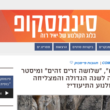
מבקרים
ביקורות סרטים
הרצאות
תסריט.ים
|
תגובות פייסבוק
"סולו חופשי", "RBG", "שלושה זרים זהים" ומיסטר
כה לשנה הגדולה והמצליחה
לנוע התיעודי?
״בוסית 
נגן
00
אודיו