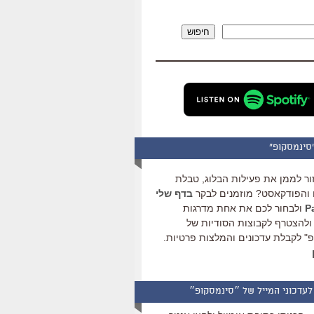
להגביר
או
חיפוש
להנמיך
עוצמת
שמע.
סינמסקופ"
ור לממן את פעילות הבלוג, טבלת
והפודקאסט? מוזמנים לבקר
בדף שלי
ולבחור לכם את אחת מדרגות
ולהצטרף לקבוצות הסודיות של
" לקבלת עדכונים והמלצות פרטיות.
לעדכוני המייל של ״סינמסקופ״