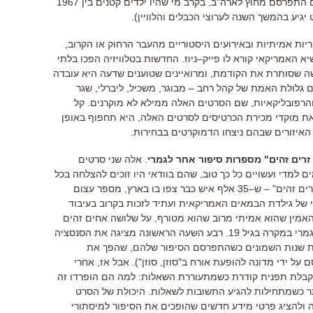
 התפרסם מחוץ לארה
"
ב
,
בקרב מי שהיו ילדים קטנים בין
1967
יגיע בהמשך השנה לערוצי הכבלים והלוויין
).
ריות אמיתיות ובאירועים היסטוריים מהעבר הרחוק או הקרוב
,
א האמריקאי קורא לו פייק
–
ניוז
.
החדשות בטלוויזיה הפכו בלתי
ה שסותרת את הקודמת
,
ומרואיינים שטוענים שדעה היא עובדה
ם גלולת האמת של קהל רחב
–
מבוגר
,
משכיל
,
ליברלי
,
שגר
הרפובליקאיות
,
שם הסרטים האלה ממילא לא מוקרנים
.
קל
 מוקדי מכירת הכרטיסים לסרטים האלה
,
היא תחפוף באופן
האיזורים שבהם ניצחו הדמוקרטים בבחירות
.
רים זהים
"
מספרות סיפור אחר לגמרי
.
אלה שני סרטים
 למדי ועשויים כל כך טוב
,
שהם בוודאי היו זוכים להצלחה בכל
ים זהים
" –
ש
–
35
אלף איש כבר צפו בו בארץ
,
מספר עצום
 של גילדת הבמאים האמריקאית ועתיד לזכות בקרוב בעיבוד
אמין שהוא אמיתי מרוב שהוא מטורף
,
על שלושה אחים זהים
גמרי במקרה בגיל
19
.
רבע השעה הראשונה מציגה את הסנסציה
ת שנות השמונים כשהתפרסם הסיפור שלהם
,
שהפך את
סם על ידי מדונה להופעת אורח ב
"
סוזן
,
סוזן
").
אבל אז
,
אחרי
בלת תפנית קודרת כשמתעוררת השאלות
:
למה הם הופרדו זה
ותר כשמתחילות להגיע התשובות לשאלות
.
היכולת של הסרט
 ולהציג פרטי מידע חדשים שהופכים את הסיפור למיסתורי