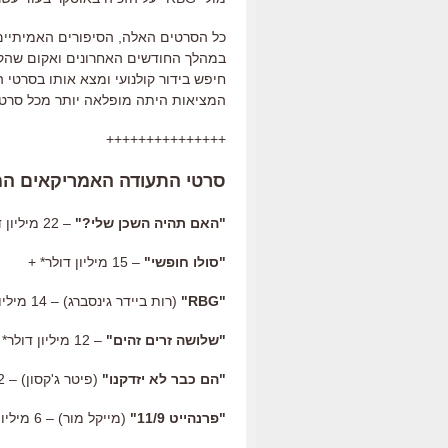
כל הסרטים האלה
,
הסיפורים האמיתיי
במהלך החודשים האחרונים ואקום שהקו
חיפש בידור קולנועי ומצא אותו בסרטי 
המציאות היתה מופלאה יותר מכל סרטי
+++++++++++++++
סרטי התעודה האמריקאים המצלי
"
האם תהיה השכן שלי
?"
–
22
מיליון 
"
סולו חופשי
"
–
15
מיליון דולר
* +
"
RBG
"
(
רות ביידר גינסברג
) –
14
מיליו
"
שלושה זרים זהים
"
–
12
מיליון דולר
*
"
הם כבר לא יזדקנו
"
(
פיטר ג
'
קסון
) –
2
"
פרנהייט
11/9
"
(
מייקל מור
) –
6
מיליון