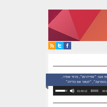
סינמסקופ 505: ״ספיידרמן״, פרסי אופיר,
בהפרעה״, ״לגמור את הלילה״
השתמש
01:00:12
00:
במקש
למעלה/למטה
כדי