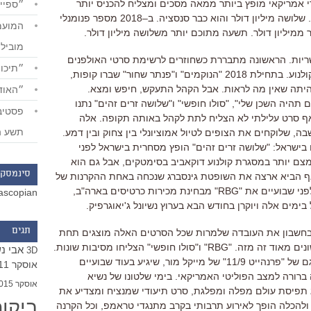
 אמריקאי מופץ ביותר ממאה מסכים ומצליח להכניס יותר
״ספייד
.
שלושה מיליון דולר והוא כבר סנסציה
.
ב
–
2018
מספר פנומנלי
 ממיליון דולר
.
תשעה מתוכם יותר משלושה מיליון דולר
.
מוביל
יות
.
הראשונה מתבררת כשחוזרים לרשימת סרטי האולפנים
״תיכון
לנוע
.
בתחילת
2018
"
הנוקמים
"
ו
"
פנתר שחור
"
שברו קופות
,
יתה שאין מה לראות
.
אבל הקהל התעקש
,
חיפש ומצא
.
״האודי
 תהיה השכן שלי
", "
סולו חופשי
"
ו
"
שלושה זרים זהים
"
נתנו
שאף סרט עלילתי לא הצליח לתת לקהל באותה תקופה
.
אלה
תשע ה
בה
,
שלוקחים את הצופים לטיול אמוציונלי בין צחוק ובין דמע
.
 בישראל
: "
שלושה זרים זהים
"
הופץ מסחרית בישראל לפני
מצם יותר במסגרת קולנוע דוקאביב בסימטקים
,
אבל גם הוא
סינמסקו
אף הביא ארצה את השופטת גינסברג שנכחה באחת ההקרנות של
ני שבועיים את
"
RBG
"
מבחינת מכירות כרטיסים בארה"ב
,
ascopian
מים אלה ויוקרן בחודש הבא בערוץ נשיונל ג'יאוגרפיק
.
תגים
בחשבון את העובדה שלמרות שכל הסרטים האלה מוצגים תחת
נים מאוד זה מזה
. "
RBG
"
ו
"
סולו חופשי
"
הצליחו מסיבות שונות
.
אבי נ
3D
גם של
"
פרנהייט
11/9
"
של מייקל מור
,
שיגיע בעוד שבועיים
אוסקר 2011
 ברורה למצב הפוליטי האמריקאי
.
בימי שלטונו של נשיא
אוסקר 2015
 תפיסת עולם מפלה ומפלגת
,
סרט תיעודי שמנציח ומצדיע את
ביקו
ת ולהכלה הופך לאירוע תרבותי בקרב מתנגדי טראמפ
,
וכל הקרנה