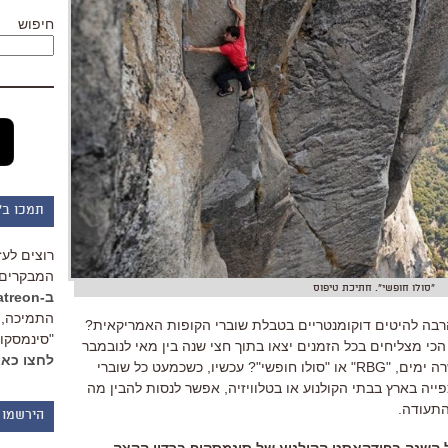
חיפוש
תמכו ב"
רוצים לעז
המבקרים 
"סולו חופשי". חתיכת טיפוס
ב-Patreon
התמיכה, 
2 הכילה כל כך הרבה להיטים דוקומנטריים בטבלת שוברי הקופות האמריקאית?
"סינמסקופ
30 סרטי התעודה הכי מצליחים בכל הזמנים יצאו בתוך חצי שנה בין מאי לנובמבר
לחצו כאן
2018? ומי מהם יזכה באוסקר בעוד עשרה ימים, "RBG" או "סולו חופשי"? עכשיו, כשכמעט כל שוברי
יים של 2018 זמינים לצפייה בארץ בבתי הקולנוע או בטלוויזיה, אפשר לנסות להבין מה
הירשמו 
 השנה בפודקאסט הקולנוע של סינמסקופ ברדיו הקצה