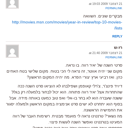
21 דצמבר 2009 at 19:03
PERMALINK
מבקרים שונים. השוואה
http://movies.msn.com/movies/year-in-review/top-10-movies-
lists/
REPLY
רז-ש
21 דצמבר 2009 at 21:40
PERMALINK
סרטי השנה של יאיר רווה. בו נראה.
מקום שני יהיה אווטר, זה נראה לי הכי בטוח. מקום שלישי בטח האחים
כהן. ואז רביעי ארץ יצורי הפרא. מה יהיה המקום הראשון?
דיויד פינצ'ר, צ'רלי קאופמן ושפילברג לא הוציאו סרט השנה ככה
שהתחרות אצל יאיר רווה פתוחה. הוא יכול לבחור בלמעלה רק בגלל
ששנה שעברה הוא לא בחר בו-אלי ואפ טוב כמעט באותה מידה. אבל
בסוף הוא יתחרט לא ישים סרט אנימציה במקום הראשון ולמעלה יסגור
את החמישיה הראשונה.
מה נשאר? טרנטינו נראה לי מועמד מבטיח. רשימות העבר של רווה
המעיטו בטרנטינו ואפשר השנה לעשות פיצוי.
פספסתי איזה סרט איזוטרי שרק יאיר רווה נהנה ממנו?