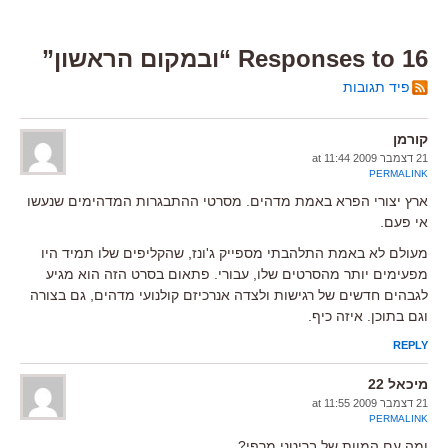
16 Responses to “ובמקום הראשון”
פיד תגובות
קורמן
21 דצמבר 2009 at 11:44
PERMALINK
ארץ יצורי הפרא באמת מדהים. מסרטי ההתבגרות המדהימים שנעשו
אי פעם.
מעולם לא באמת התלהבתי מספייק ג'ונז, שהקליפים שלו תמיד היו
מפעימים יותר מהסרטים שלו, עבורי. פתאום בסרט הזה הוא מגיע
לגבהים חדשים של רגישות ולצדה אנרכיזם קולנועי מדהים, גם בצורה
וגם בתוכן. איזה כיף.
REPLY
מיכאל 22
21 דצמבר 2009 at 11:55
PERMALINK
ומה עם המוות של בריטני מרפי?