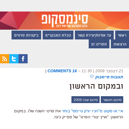
ראשי
על אודות/יצירת קשר
טבלת המבקרים
ביקורות סרטים
הרצאות
תסריט.ים
21 דצמבר 2009 | 11:30
~
16 COMMENTS
|
תגובות פייסבוק
ובמקום הראשון
סיכום העשור
סיכום שנה 2009
איי.או סקוט מ"הניו יורק טיימס" בוחר
את סרטי השנה שלו. במקום
הראשון: "ארץ יצורי הפרא" של ספייק ג'ונז.