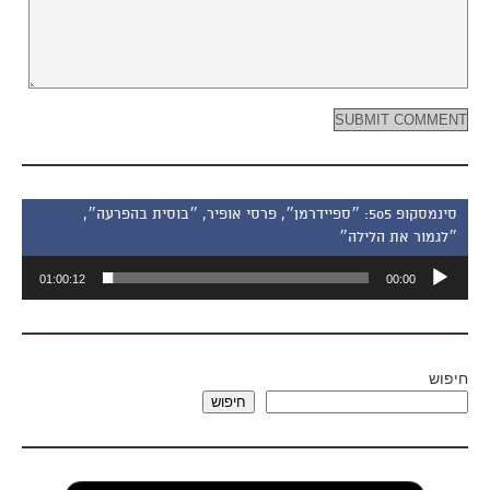
סינמסקופ 505: ״ספיידרמן״, פרסי אופיר, ״בוסית בהפרעה״,
״לגמור את הלילה״
נגן
01:00:12
00:00
אודיו
חיפוש
חיפוש