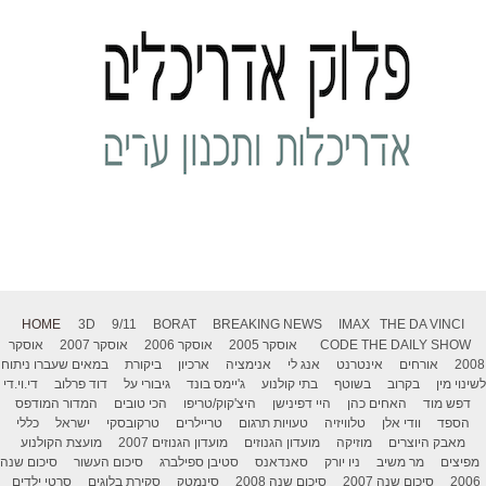
HOME
3D
9/11
BORAT
BREAKING NEWS
IMAX
THE DA VINCI
THE DAILY SHOW
CODE
אוסקר 2005
אוסקר 2006
אוסקר 2007
אוסקר
2008
אורחים
אינטרנט
אנג לי
אנימציה
ארכיון
ביקורת
במאים שעברו ניתוח
לשינוי מין
בקרוב
בשוטף
בתי קולנוע
ג'יימס בונד
גיבורי על
דוד פרלוב
די.וי.די
דפש מוד
האחים כהן
היי דפינישן
היצ'קוק/טריפו
הכי טובים
המדור המודפס
הספד
וודי אלן
טלוויזיה
טעויות תרגום
טריילרים
טרקובסקי
ישראל
כללי
מאבק היוצרים
מוזיקה
מועדון הגנוזים
מועדון הגנוזים 2007
מועצת הקולנוע
מפיצים
מר משיב
ניו יורק
סאנדאנס
סטיבן ספילברג
סיכום העשור
סיכום שנה
2006
סיכום שנה 2007
סיכום שנה 2008
סינמטק
סקירת בלוגים
סרטי ילדים