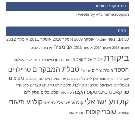
סינמסקופ בטוויטר
Tweets by @cinemascopian
תגים
אבי נשר
אוסקר 2011
אוסקר 2012
אוסקר 2009
אוסקר 2010
3D
אווטאר
אנימציה
אוסקר 2015
ארבעה כוכבים
אוסקר 2013
אוסקר 2014
ביקורת
גיבורי על
דוקאביב
האחים כהן
האקדמיה הישראלית לקולנוע
טבלת המבקרים
טריילרים
הספד
הערת שוליים
וודי אלן
מפיצים
יוסף סידר
כריסטופר נולן
מדע בדיוני
מלחמת הכוכבים
לייב בלוג
מוזיקה
סטיבן ספילברג
סרטים קצרים
נטפליקס
סאנדאנס
סיכום חודש
סרטי קיץ
פודקאסט סינמסקופ הקצה
פסטיבלים
פסקולים
פיקסאר
קולנוע ישראלי
קולנוע תיעודי
קולנוע ישראלי עצמאי
שוברי קופות
תסריטאות
קטנוניזם