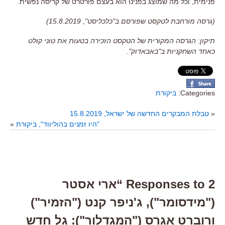
פנימית
,
וכל מה שמוצג בפנינו הוא בעצם פורטרט של קריסה נפשית
.
(גרסה מורחבת לטקסט שפורסם ב"כלכליסט", 15.8.2019)
תיקון: הגרסה המקורית של הטקסט הזכירה בטעות את טוני קולט
כאחד השחקניות ב"באבאדוק".
Categories:
ביקורת
«
טבלת המבקרים החדשה של ישראל, 15.8.2019
"היו זמנים בהוליווד", ביקורת
»
2 Responses to “ארי אסטר
("מידסומר"), ג'ניפר קנט ("הזמיר")
ורוברט אגרס ("המגדלור"): גל חדש