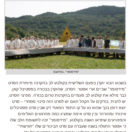
"מידסומר". בתיאבון
בשבוע הבא יוקרן בפעם השלישית בקולנוע לב בהקרנה מיוחדת הסרט
"
מידסומר
"
שביים ארי אסטר
.
הסרט
,
שהוקרן בבכורה בפסטיבל קאן
,
כבר מילא את קולנוע לב פעמיים בהקרנות טרום בכורה
.
מפיצי הסרט
,
יש להניח
,
בודקים על הקהל האם יש לסרט הזה סיכוי מסחרי
–
סרט
יוצא דופן בכך שהוא נע על קו התפר המאוד דק שבין סרט פסטיבלים
איכותי ומהורהר ובין סרט אימה שמציג כמה מהרגעים האלימים
והמזוויעים שתראו השנה בקולנוע
. "
מידסומר
"
זכה לתשומת הלב שלו
כי אסטר התגלה בשנה שעברה עם סרט הביכורים שלו
"
תורשתי
"