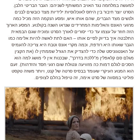
למעשה במלחמה נגד האויב המשותף לשניהם
:
הגבר הבריטי הלבן
.
הסרט יוצר חיבור בין היחס לאוכלוסיות ילידיות מצד כובשים לבנים
ולנשים מצד הגברים
,
שהם אותו איש
,
ומסע הנקמה הזה מכיל כמה
מרגעי האונס והאלימות המחרידים שנראו השנה בקולנוע
. המסע הארוך
הזה חוזר על עצמו עד כדי יסורים לאורך הסרט ומוכיח שגם הבמאית
התלבטה איך בדיוק לסיים אותו – האם לתת לאשה להיות אלימה כמו
הגבר שאותו היא רודפת, וכמה מקרי אונס וטבח היא צריכה להעמיס
על האנטגוניסט שלה כדי להצדיק את הגורל שממתין לו (את הקצין
מגלם סם קלאפלין מ"ללכת בדרכך", שבכנות אין לי מושג למה הוא
הסכים לגלם דמות כה מזוויעה ונטולת שום רגעי חסד והזדהות). זעם
הוא המנוע העיקרי שעומד בבסיס סרטה של קנט, ו
יותר משזה טקסט
פוליטי במסווה של סרט אימה
,
זה טיפול בהלם לצופים
.