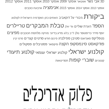
אבי נשר
אוסקר 2011
אוסקר 2012
אוסקר 2009
אוסקר 2010
3D
אווטאר
אנימציה
אוסקר 2015
ארבעה כוכבים
אוסקר 2013
אוסקר 2014
ביקורת
גיבורי על
דוקאביב
האחים כהן
האקדמיה הישראלית לקולנוע
טבלת המבקרים
טריילרים
הספד
הערת שוליים
וודי אלן
מפיצים
יוסף סידר
כריסטופר נולן
מדע בדיוני
מלחמת הכוכבים
לייב בלוג
מוזיקה
סטיבן ספילברג
סרטים קצרים
נטפליקס
סאנדאנס
סיכום חודש
סרטי קיץ
פודקאסט סינמסקופ הקצה
פסטיבלים
פסקולים
פיקסאר
קולנוע ישראלי
קולנוע תיעודי
קולנוע ישראלי עצמאי
שוברי קופות
תסריטאות
קטנוניזם