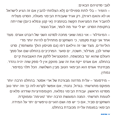
לגבי סרטיהם הבאים:
– הזמיר – בלי לתת ספוילרים (לא הצלחתי להבין אם זה הגיע לישראל
או לא והאם ראית), רק אגיד שעבודת הבימוי מעולה, הסרט מצליח
להעביר את המציאות הקשה בטזמניה (אי קטן ונפלא כיום) שהייתה
בתקופת הסרט. יש לי עוד מה לומר, אבל נעצור.
– המיגדלור – אוי כמה שאני מחכה לסרטו השני של רוברט אגרס. מצד
אחד אני קצת סקפטי, כי השחקנים מתחילים להיות יותר מדי
הוליוודים, מצד שני זה ווילאם דפו (גם פטיסון הולך ומשתפר). סרט
שחור לבן, מגדלור, חשכה, ים סוער. המרכיבים בהחלט שם ועל סמך
העולם שהוא יצר במכשפה, הפוטנציאל ללקק את האצבעות קיים
בהחלט. אם אגרס ייקח את זה שוב מזוקק אין לי ספק שזה יהיה נהדר.
מבחינתי אגרס הוא הבימאי הטוב מבין השלושה. הכל תלוי בסיפור.
נמתין.
– מידסומר – עלית מדרגה מבורכת של ארי אסטר. בהחלט הרבה יותר
מפוקס מתורשתי. בגדול, נהנתי, אם אפשר לקרוא לזה כך וזה יותר טוב
מסרטו הראשון. עבודת הבימוי נפלאה, הקומפוזיציות שודרגו פלאים
לעומת תורשתי. המנה המוגשת הרבה יותר 'טעימה' וממוקדת.
השחקנים סביר, אם כי יש פה ושם רגעיים טיפשיים יתר על המידה.
הבימאי במגמת עלייה מכובדת בהחלט.
REPLY