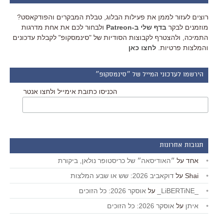
רוצים לעזור לממן את פעילות הבלוג, טבלת המבקרים והפודקאסט?
מוזמנים לבקר
בדף שלי ב-Patreon
ולבחור לכם את אחת מדרגות
התמיכה, ולהצטרף לקבוצות הסודיות של "סינמסקופ" לקבלת עדכונים
והמלצות פרטיות.
לחצו כאן
הירשמו לעדכוני המייל של ״סינמסקופ״
הכניסו כתובת אימייל ולחצו אנטר
תגובות אחרונות
אחד
על
״האודיסאה״ של כריסטופר נולאן, ביקורת
Shai
על
דוקאביב 2026: שש או שבע המלצות
_LiBERTiNE_
על
אוסקר 2026: כל הזוכים
איתן
על
אוסקר 2026: כל הזוכים