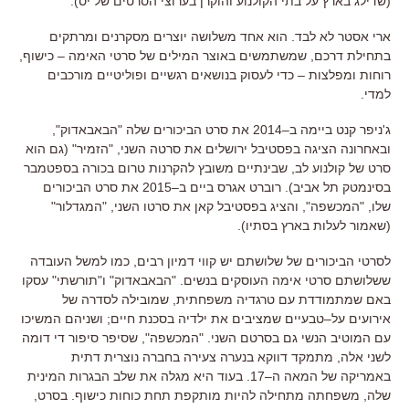
(
שדילג בארץ על בתי הקולנוע והוקרן בערוצי הסרטים של יס
).
ארי אסטר לא לבד
.
הוא אחד משלושה יוצרים מסקרנים ומרתקים
בתחילת דרכם
,
שמשתמשים באוצר המילים של סרטי האימה
–
כישוף
,
רוחות ומפלצות
–
כדי לעסוק בנושאים רגשיים ופוליטיים מורכבים
למדי
.
ג
'
ניפר קנט ביימה ב
–
2014
את סרט הביכורים שלה
"
הבאבאדוק
",
ובאחרונה הציגה בפסטיבל ירושלים את סרטה השני
, "
הזמיר
" (גם הוא
סרט של קולנוע לב, שבינתיים משובץ להקרנות טרום בכורה בספטמבר
בסינמטק תל אביב).
רוברט אגרס ביים ב
–
2015
את סרט הביכורים
שלו
, "
המכשפה
",
והציג בפסטיבל קאן את סרטו השני
, "
המגדלור
"
(שאמור לעלות בארץ בסתיו).
לסרטי הביכורים של שלושתם יש קווי דמיון רבים
,
כמו למשל העובדה
ששלושתם סרטי אימה העוסקים בנשים
. "
הבאבאדוק
"
ו
"
תורשתי
"
עסקו
באם שמתמודדת עם טרגדיה משפחתית
,
שמובילה לסדרה של
אירועים על
–
טבעיים שמציבים את ילדיה בסכנת חיים
;
ושניהם המשיכו
עם המוטיב הנשי גם בסרטם השני
. "
המכשפה
",
שסיפר סיפור די דומה
לשני אלה
,
מתמקד דווקא בנערה צעירה בחברה נוצרית דתית
באמריקה של המאה ה
–
17
.
בעוד היא מגלה את שלב הבגרות המינית
שלה
,
משפחתה מתחילה להיות מותקפת תחת כוחות כישוף
.
בסרט
,