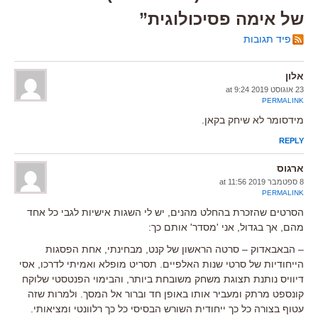
של אימה פסיכולוגית”
פיד תגובות
אלון
23 אוגוסט 2019 at 9:24
PERMALINK
מידסומר לא שיחק בקאן.
REPLY
ארגוס
8 ספטמבר 2019 at 11:56
PERMALINK
הסרטים שהזכרת בהחלט מהנים, יש לי השגות אישיות לגבי כל אחד
מהם, אך בגדול, אני 'מסדר' אותם כך:
– הבאבאדוק – סרטה הראשון של קנט, מבחינתי, אחת הפסגות
הייחודיות של סרטי שנות האלפיים. תסריט מופלא ואמיתי לדרכו, אסי
דיוויס נותנת תצוגת משחק משובחת ביותר, והבימוי הפנטסטי שלוקח
קונספט מרתק ומעביר אותו באופן חד וברור אל המסך. ולמרות שזה
עטוף בצורה כל כך ייחודית השורש הבסיסי כל כך רלוונטי ומציאותי.