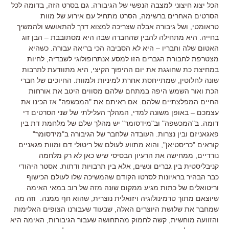
הכל יצוג חיצוני למצבה הנפשי של הגיבורה
.
גם בסרט הזה
,
בדומה לכל
הסרטים האחרים ברשימה
,
הסרט מתחיל עם אירוע של מוות
טראומטי
,
ושל גיבורה אבלה שצריכה למצוא דרך להתאושש ולהמשיך
בחייה
.
היא מתחילה להבין שהחברה שבה היא מסתובבת
–
הבן זוג
האטום שלה וחבריו
–
היא לא הסביבה הכי בריאה עבורה
.
כשהיא
מצטרפת לחבורת הגברים הזו למסע אנתרופולוגי לשבדיה
,
לחיות
במחיצת כת שחוגגת את יום ההיפוך הקיצי
,
היא מתוודעת לתרבות
שונה לחלוטין
,
שמתייחסת אחרת למיניות ולמוות
.
החיוכים של חברי
הכת ואור השמש היפה במתחם שלהם מסווים היטב את אורחות
החיים המפלצתיים שלהם
.
אם ראיתם את
"
המכשפה
"
אז הכינו את
עצמכם
–
באופן משונה למדי
,
המהלך העלילתי של שני הסרטים די
דומה
. ב"המכשפה" וב"מידסומר" יש מהלך שלם של מלחמת דת בין
פאגאניזם ובין נצרות. העובדה שלחבר של הגיבורה ב"מידסומר"
קוראים "כריסטיאן", והוא מתווע לעולם של ריטולי דם ומוות פגאניים
נורדיים, ממחישה את הרעיון הבסיסי שיש כאן לא רק מלחמה
קניבליסטית בין גברים ונשים, אלא בין תרבויות ודתות. אסטר היהודי
כבר הבהיר בראיונות לסרטו הקודם שהמשיכה שלו לעולם הכישוף
וריטואלים של כתות מגיע ממקום שונה מזה של רוב במאי האימה
שיוצאם מתוך טרמינולוגיה ויזואלית נוצרית, שהוא חף ממנה.
וזה מה
שמחבר את שלושת היוצרים האלה
,
שבעוד שעבורנו הצופים האלימות
והזוועה מוחשית
,
קשה לחמוק מהתחושה שעבור הגיבורות
,
האימה היא