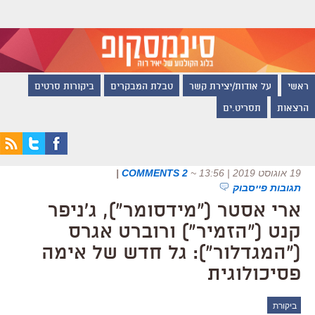
ראשי
על אודות/יצירת קשר
טבלת המבקרים
ביקורות סרטים
הרצאות
תסריט.ים
19 אוגוסט 2019 | 13:56
~
2 COMMENTS
|
תגובות פייסבוק
ארי אסטר ("מידסומר"), ג'ניפר
קנט ("הזמיר") ורוברט אגרס
("המגדלור"): גל חדש של אימה
פסיכולוגית
ביקורת