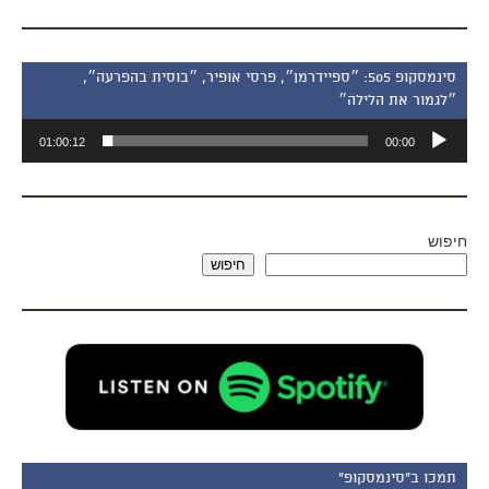
סינמסקופ 505: ״ספיידרמן״, פרסי אופיר, ״בוסית בהפרעה״,
״לגמור את הלילה״
נגן
01:00:12
00:00
אודיו
חיפוש
חיפוש
תמכו ב"סינמסקופ"