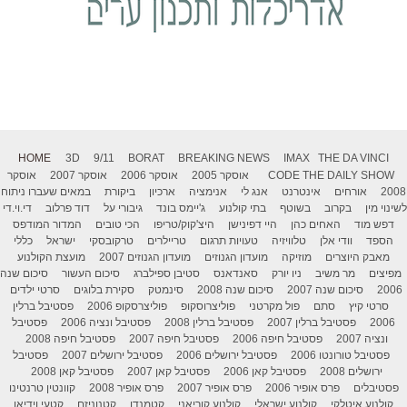
HOME
3D
9/11
BORAT
BREAKING NEWS
IMAX
THE DA VINCI
THE DAILY SHOW
CODE
אוסקר 2005
אוסקר 2006
אוסקר 2007
אוסקר
2008
אורחים
אינטרנט
אנג לי
אנימציה
ארכיון
ביקורת
במאים שעברו ניתוח
לשינוי מין
בקרוב
בשוטף
בתי קולנוע
ג'יימס בונד
גיבורי על
דוד פרלוב
די.וי.די
דפש מוד
האחים כהן
היי דפינישן
היצ'קוק/טריפו
הכי טובים
המדור המודפס
הספד
וודי אלן
טלוויזיה
טעויות תרגום
טריילרים
טרקובסקי
ישראל
כללי
מאבק היוצרים
מוזיקה
מועדון הגנוזים
מועדון הגנוזים 2007
מועצת הקולנוע
מפיצים
מר משיב
ניו יורק
סאנדאנס
סטיבן ספילברג
סיכום העשור
סיכום שנה
2006
סיכום שנה 2007
סיכום שנה 2008
סינמטק
סקירת בלוגים
סרטי ילדים
סרטי קיץ
סתם
פול מקרטני
פוליצרוסקופ
פוליצרסקופ 2006
פסטיבל ברלין
2006
פסטיבל ברלין 2007
פסטיבל ברלין 2008
פסטיבל ונציה 2006
פסטיבל
ונציה 2007
פסטיבל חיפה 2006
פסטיבל חיפה 2007
פסטיבל חיפה 2008
פסטיבל טורונטו 2006
פסטיבל ירושלים 2006
פסטיבל ירושלים 2007
פסטיבל
ירושלים 2008
פסטיבל קאן 2006
פסטיבל קאן 2007
פסטיבל קאן 2008
פסטיבלים
פרס אופיר 2006
פרס אופיר 2007
פרס אופיר 2008
קוונטין טרנטינו
קולנוע איטלקי
קולנוע ישראלי
קולנוע קוריאני
קטמנדו
קטנוניזם
קטעי וידיאו