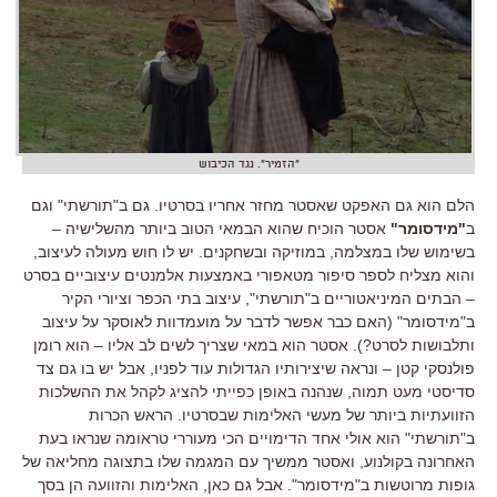
"הזמיר". נגד הכיבוש
הלם הוא גם האפקט שאסטר מחזר אחריו בסרטיו
.
גם ב
"
תורשתי
"
וגם
ב
"
מידסומר
"
אסטר הוכיח שהוא הבמאי הטוב ביותר מהשלישיה
–
בשימוש שלו במצלמה
,
במוזיקה ובשחקנים
.
יש לו חוש מעולה לעיצוב
,
והוא מצליח לספר סיפור מטאפורי באמצעות אלמנטים עיצוביים בסרט
–
הבתים המיניאטוריים ב
"
תורשתי
", עיצוב בתי הכפר
וציורי הקיר
ב
"
מידסומר
" (האם כבר אפשר לדבר על מועמדוות לאוסקר על עיצוב
ותלבושות לסרט?). אסטר הוא במאי שצריך לשים לב אליו – הוא רומן
פולנסקי קטן – ונראה שיצירותיו הגדולות עוד לפניו,
אבל יש בו גם צד
סדיסטי מעט תמוה
,
שנהנה באופן כפייתי להציג לקהל את ההשלכות
הזוועתיות ביותר של מעשי האלימות שבסרטיו
.
הראש הכרות
ב
"
תורשתי
"
הוא אולי אחד הדימויים הכי מעוררי טראומה שנראו בעת
האחרונה בקולנוע
,
ואסטר ממשיך עם המגמה שלו בתצוגה מחליאה של
גופות מרוטשות ב
"
מידסומר
".
אבל גם כאן
,
האלימות והזוועה הן בסך