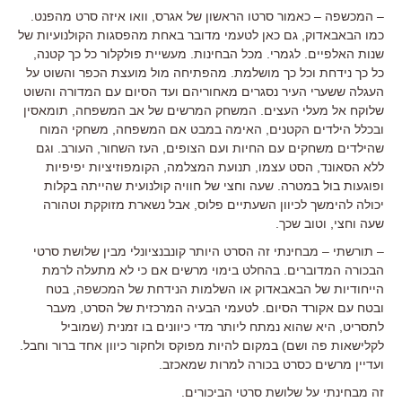
– המכשפה – כאמור סרטו הראשון של אגרס, וואו איזה סרט מהפנט.
כמו הבאבאדוק, גם כאן לטעמי מדובר באחת מהפסגות הקולנועיות של
שנות האלפיים. לגמרי. מכל הבחינות. מעשיית פולקלור כל כך קטנה,
כל כך נידחת וכל כך מושלמת. מהפתיחה מול מועצת הכפר והשוט על
העגלה ששערי העיר נסגרים מאחוריהם ועד הסיום עם המדורה והשוט
שלוקח אל מעלי העצים. המשחק המרשים של אב המשפחה, תומאסין
ובכלל הילדים הקטנים, האימה במבט אם המשפחה, משחקי המוח
שהילדים משחקים עם החיות ועם הצופים, העז השחור, העורב. וגם
ללא הסאונד, הסט עצמו, תנועת המצלמה, הקומפוזיציות יפיפיות
ופוגעות בול במטרה. שעה וחצי של חוויה קולנועית שהייתה בקלות
יכולה להימשך לכיוון השעתיים פלוס, אבל נשארת מזוקקת וטהורה
שעה וחצי, וטוב שכך.
– תורשתי – מבחינתי זה הסרט היותר קונבנציונלי מבין שלושת סרטי
הבכורה המדוברים. בהחלט בימוי מרשים אם כי לא מתעלה לרמת
הייחודיות של הבאבאדוק או השלמות הנידחת של המכשפה, בטח
ובטח עם אקורד הסיום. לטעמי הבעיה המרכזית של הסרט, מעבר
לתסריט, היא שהוא נמתח ליותר מדי כיוונים בו זמנית (שמוביל
לקלישאות פה ושם) במקום להיות מפוקס ולחקור כיוון אחד ברור וחבל.
ועדיין מרשים כסרט בכורה למרות שמאכזב.
זה מבחינתי על שלושת סרטי הביכורים.