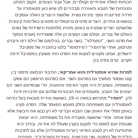
הכוחות האלה אמיתיים וקטלניים
,
אבל עבור הצופים
,
הקצב המתון
והנוכחות של הטבע והאווירה מבהירים לנו שיש כאן מטאפורה על
חרדה פוריטנית מפני מיניות נשית
.
שלושת היוצרים האלה עוסקים
בנושאים גותיים
,
ויוצרים סרטים ברוטאליים ספוגים באלימות קיצונית
.
שלושתם יוצרים שמציגים באופן מזוויע מלחמות הישרדות של נשים
בעולם של גברים
,
ועולם שבו הנשים הן אלה ששורדות
(
אגרס ממקד
את סרטו השני
, "
המגדלור
",
בשני גברים
,
בגילומם של ווילם דפו ורוברט
פטינסון
;
אחרי ש
"
הזמיר
"
ו
"
מידסומר
"
בלטו בתוכניה של פסטיבל
ירושלים
,
אנחנו מקווים למצוא את הסרט הזה משובץ בפסטיבל חיפה
הקרוב. טרם צפינו בו
).
למרות שהיא אוסטרלית והוא אמריקאי
,
החיבור הכמעט מיסטי בין
קנט ואסטר ממשיך גם בסרטם השני
.
אם בסרטם הראשון הם עסקו
במשפחה
,
כשהבית היה מקור האימה והזוועות
,
הרי שבסרטם השני הם
יוצאים אל הטבע
,
ומעמתים את הגיבורות שלהם עם תרבויות זרות
להן
.
"
הזמיר
"
מתרחש במאה ה
–
19
,
כשאשה אירית מובאת בעל כורחה
לאוסטרליה עם משפחתה כחלק מעונש המאסר שלה
.
הסרט מציג
באופן סמלי את האופן שבו הצבא הבריטי לא רק כבש את היבשת אלא
אנס אותה
.
אחרי שהאשה מאבדת את כל משפחתה
,
היא יוצאת
שטופת זעם למסע כדי לנקום בקצין שעולל לה את זה
,
ובדרך היא
מתוודעת לא רק לטבע הפראי
(
יערות אוסטרליה
)
אלא גם לתרבות
הילידית של המקום
.
שני הכבושים
,
האירית והאבוריג
'
יני
,
פוצחים