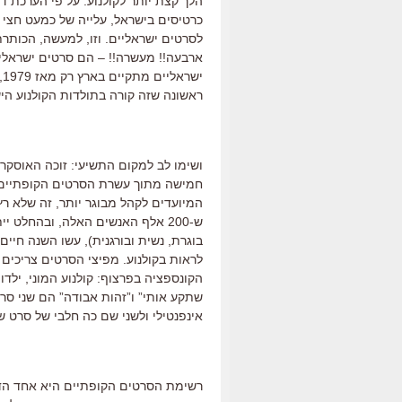
כרטיסים בישראל, עלייה של כמעט חצי 
לסרטים ישראליים. וזו, למעשה, הכות
ארבעה!! מעשרה!! – הם סרטים ישראליי
י
ראשונה שזה קורה בתולדות הקולנוע הי
ושימו לב למקום התשיעי: זוכה האוסקר 
חמישה מתוך עשרת הסרטים הקופתיים ב
המיועדים לקהל מבוגר יותר, זה שלא ר
בוגרת, נשית ובורגנית), עשו השנה חיי
לראות בקולנוע. מפיצי הסרטים צריכים
הקונספציה בפרצוף: קולנוע המוני, ילד
שתקע אותי” ו”זהות אבודה” הם שני ס
אינפנטילי ולשני שם כה חלבי של סרט ש
רשימת הסרטים הקופתיים היא אחד הד