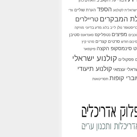
גיבורי על
דוקאביב
האחים כהן
הספד
הערת שוליים
שראלית לקולנוע
וודי
ת המבקרים
טריילרים
ריסטופר נולן
מדע בדיוני
לייב בלוג
מוזיקה
מפיצים
סטיבן
נטפליקס
כבים
סאנדאנס
סרטים קצרים
יכום חודש
סרטי קיץ
 סינמסקופ הקצה
פיקסאר
קולנוע ישראלי
פסקולים
קולנוע תיעודי
שראלי עצמאי
ברי קופות
תסריטאות