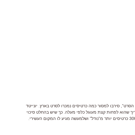
הסרט”, סירבו למסור כמה כרטיסים נמכרו לסרט בארץ. יונייטד
עריך שהוא לפחות קצת מעוגל כלפי מעלה. כך שיש בהחלט סיכוי
שלמעשה “משפחת סימפסון” מכר כ-3000 כרטיסים יותר מ”נודל” ושלמעשה מגיע לו המקום העשירי.