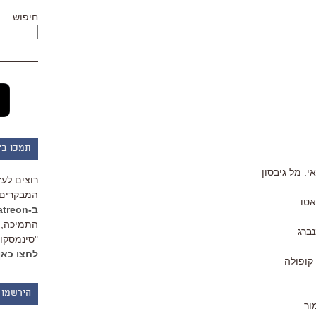
חיפוש
תמכו ב"
י: מל גיבסון
רוצים לעז
המבקרים 
ב-Patreon
התמיכה, 
"סינמסקופ
לחצו כאן
קופולה
הירשמו 
ור