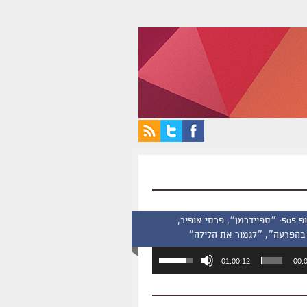
סינמסקופ 505: ״ספיידרמן״, פרסי אופיר,
בהפרעה״, ״לגמור את הלילה״
השתמש
01:00:12
00:
במקש
למעלה/למטה
כדי