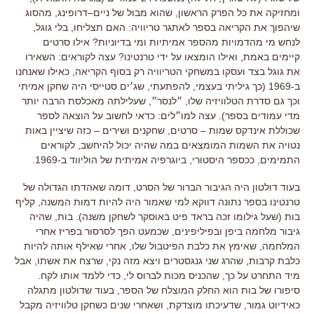
ומחזיקה את כל הפרק הראשון
,
שהוא מבול של ניים
–
דרופינג
,
מהסוג
שיהפוך את הקריאה בספר לאתגר טריוויה
:
האם תצליחו
,
בלי גוגל
,
לנחש מי מהדמויות מהספר אמיתיות ומי בדיוניות
?
אילו סרטים
קיימים באמת
,
ואילו הומצאו על ידי טרנטינו
?
עצה לקוראים
:
השאירו
את גוגל בצד ועסקו במשחקי הטריוויה רק בסוף הקריאה
,
כאילו שאנחנו
ב
-1969 (
כך גיליתי בעצמי
,
להפתעתי
,
שג׳ים סטייסי היה שחקן אמיתי
וכך גם סדרת הטלוויזיה שלו
,
״לנסר״
,
שעלילתה מאכלסת הרבה יותר
מדי עמודים בספר
). עצה למו״לים: כדאי לחשוב על הוצאה לספר
שכוללת אינדקס שמות – סרטים, שחקנים ושירים – כזה שיציין באות
נטויה את השמות המומצאים במה שהיה יכול להיחשב, לקוראים
התמימים, ככספר היסטורי, ביוגרפיה אמיתית של הוליווד ב-1969.
בעוד דולטון היה הגיבור הברור של הסרט
,
דומה שאהדתו הגדולה של
טרנטינו בספר נתונה דווקא למי שאמור היה להיות דמות המשנה
,
קליף
בות
(
שעל גילומו זכה בראד פיט באוסקר לשחקן משנה
).
בות
,
שהיה
גיבור מלחמה ביפן ובפיליפינים
,
שכמעט הפך לסרסור בפריז אחרי
המלחמה
,
שאימץ את כלבת הפיטבול שלו
,
אחרי שאילף אותה להיות
כלבת קרבות
,
שהרג שני גנגסטרים ויצא מזה נקי
,
שרצח את אשתו
,
אבל
מיד התחרט על כך
,
שהכניס מכות לברוס לי
,
כדי ללמד אותו לקח
.
סיפורו של בות הוא החלק המוצלח של הספר
,
בעוד שדולטון מתגלה
כאידיוט גמור
,
שדעיכתו מוצדקת
,
ושאחרי שנים כשחקן טלוויזיה מקבל