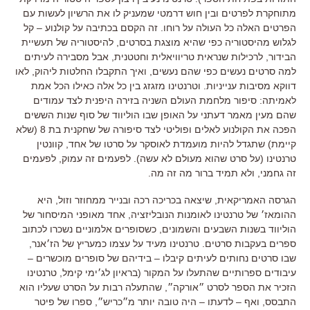
מתוחקרת לפרטים ובין חוש דרמטי שמעניק לו את הרשיון לעשות עם
הפרטים האלה כל העולה על רוחו
.
זה הקסם בכתיבה על קולנוע
–
קל
לגלוש מהיסטוריה כפי שהיא מוצגת בסרטים
,
להיסטוריה של תעשיית
הבידור
,
לרכילות שנראית טריוויאלית וחטטנית
,
אבל מסבירה לעיתים
למה סרטים נעשים כפי שהם נעשים
,
ואיך התקבלו החלטות ליהוק
,
לאו
דווקא מסיבות ענייניות
.
וטרנטינו מזגזג בין כל אלה כאילו הכל אמת
לאמיתה
:
סיפור מלחמת העולם השניה בזירה היפנית לצד עמודים
שהם מעין מאמר דעתני על האופן שבו הוליווד של סוף שנות הששים
הפכה את הקולנוע לאלים ופוליטי לצד סיפורה של שחקנית בת
8 (
שלא
קיימת
)
שתגדל להיות מועמדת לאוסקר על סרטו של אחד
,
קוונטין
טרנטינו
(על
סרט שהוא מעולם לא עשה
).
לפעמים זה עמוק
,
לפעמים
זה גחמני
,
ולא תמיד ברור מה זה מה
.
הגרסה האמריקאית
,
שיצאה בכריכה רכה ובנייר ממחוזר וזול
,
היא
ההומאז׳ של טרנטינו לאומנות הנובליזציה
,
אחד מאופני המיסחור של
הוליווד בשנות השבעים והשמונים
,
כשסופרים אלמוניים נשכרו לכתוב
ספרים בעקבות סרטים
.
טרנטינו מעיד על עצמו כמעריץ של הז׳אנר
,
שבו סרטים נחותים לעיתים קיבלו
–
בידיהם של סופרים מוכשרים
–
עיבודים ספרותיים שהתעלו על המקור (בראיון לג׳ימי קימל, טרנטינו
הזכיר את הספר לסרט ״אורקה״, שהתעלה רבות על הסרט שעליו הוא
התבסס, ואף – לדעתו – היה טובה יותר מ״כריש״, ספרו של פיטר