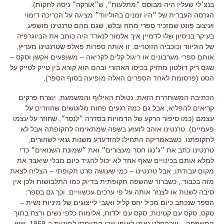
בנצ׳לי שעליו היה מבוסס ״מתלעות״, ש״אורקה״ ניסה לחקות)
.
הגרסה העברית של ״היו זמנים בהוליווד״ מציגה על הכריכה דימוי
ועיצוב פונט שמזכיר ספרי מתח ובלש
,
שגם מהם טרנטינו מושפע
,
בעיקר בניסיון שלו לדמיין איך אלמור לנארד היה כותב את הביוגרפיה
של הוליווד וכוכביה הזוטרים
.
זו אותה ספרות פאלפ שטרנטינו מעריץ
,
אותם ספרי מערבונים או ריגול קלים לקריאה – משופעים אקשן וסקס –
שגם ריק דולטון מחזיק בכיסו האחורי ובהם הוא קורא בין טייק לטייק על
הסט
(
פרסומת לאחד הספרים האלה מופיעה בסוף הספר
).
הכתיבה המשוחררת הזאת
,
נטולת האילוף והמשמעת
,
יוצרת פרקים
קריאים להפליא
,
אבל גם כמה רגעים פחות מלוטשים שחוזרים על
עצמם
(
כמו סיפור הרקע של הדמויות בסדרה ״לנסר״
,
שחוזר על עצמו
פעמיים
).
טרנטינו
אוהב לזעזע בשפה שמתאימה לתקופתה אבל לא
לתקופתנו
.
כשבאמריקה התחילו להזדעדע משנות גנאי לשחורים
,
טרנטינו כתב את ״ג׳נגו חסר מעצורים״ ואת ״שמונת השנואים״ כדי
למלא אותם בכינויים שאף אחד לא יכול להגיד כיום מבלי שיאבד את
מקום עבודתו
,
אבל טרנטינו
–
כמי שעושה סרט תקופתי
–
הצליח לצאת
מזה בכבוד
., כשברור שהשפה תקופתית בדיוק כמו התלבושות ולכן אין
סיבה לשנות או לצנזר אותה על פי ערכים עכשוויים.
וכך גם בספר
:
הספר שנכתב כיום מכיל יחס קליל ואגבי לייצוגים של מיניות נשית
–
סקס
,
סקס עם קטינות
,
סקס עם ילדות
,
אלימות כלפי נשים ורצח בתוך
המשפחה
–
שבהחלט נאמן לאופן שבו התייחסו למיניות ב
-1969,
שיא