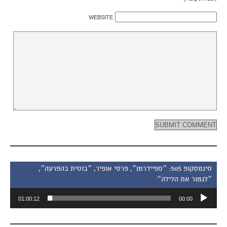
WEBSITE
סינמסקופ 505: ״ספיידרמן״, פרסי אופיר, ״בוסית בהפרעה״,
״לגמור את הלילה״
נגן
01:00:12
00:00
אודיו