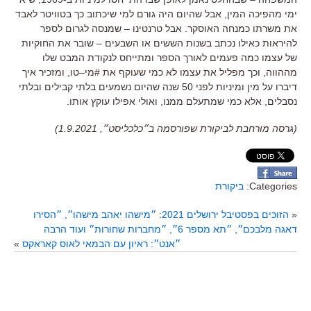
ימי מהפיכה המין
, אבל שהיום היה גורם למי שיכתוב כך בטוויטר לאבד
את משרתו כמנחה האוסקר.
אבל טרנטינו
–
שמנסה לגרום לספר
להיראות כאילו נכתב בשנות הששים או השבעים
–
שובר את החוקיות
של עצמו כמה פעמים לאורך הספר ומתייחס לנקודת המבט שלו
מההווה
,
וכך מפליל את עצמו לא כמי שעוקף את
#
מי
–
טו
, ומזכיר איך
דיברו על מין ומיניות לפני 50 שנה שהיום נשמעים בלתי קבילים ובלתי
נסבלים,
אלא כמי שמתעלם ממנו, ואולי אפילו עוקץ אותו
.
(גרסה מורחבת לביקורת שפורסמה ב״כלכליסט״, 1.9.2021)
Categories:
ביקורת
«
הזוכים בפסטיבל ירושלים 2021: ״מישהו יאהב מישהו״, ״הסירו
דאגה מלבכם״, ״תא מספר 6״, ״מחברות שחורות״ ועוד הרבה
״אנט״: ראיון עם הבמאי לאוס קאראקס
»