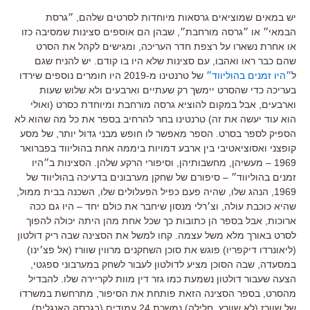
יש במאים שמוציאים גרסאות מיוחדות לסרטים שלהם
,
״גרסת
הבמאי״ או ״גרסה מורחבת״
,
שבהן הם אוספים סצינות שמסיבה כזו
או אחרת נשארו על רצפת חדר העריכה
,
ומגישים לקהל את הסרט
שהם כבר ראו ואהבו
,
עם סצינות שלא היו בו קודם
.
יש להניח שגם
ל
״היו זמנים בהוליווד״
של טרנטינו מ
-2019
היו חומרים נוספים שירדו
בעריכה כדי שהסרט יימשך רק שעתיים וארבעים ולא שלוש שעות
וארבעים
,
אבל במקום להוציא גרסה מורחבת ומיוחדת כסרט
(
ואולי
הוא עוד יעשה את זה
)
טרנטינו בחר להרחיב בספר את כל מה שהוא לא
הספיק לספר בסרט
.
הספר מאפשר לו חופש מבני גדול יותר
,
של מסע
קופצני ואסוציאטיבי בין ארבע דמויות ביממה אחת בהוליווד בפברואר
1969 –
מעשיהן
,
מחשבותיהן
,
וסיפורי הרקע שלהן
.
הסצינות ב״היו
זמנים בהוליווד״
–
סיפורם של שחקן מערבונים בדעיכה בהוליווד של
1969,
הנהג שלו
,
שהיה פעם כפיל הפעלולים שלו
,
השכנה בבית ממול
,
שהיא כוכבת עולה
,
וצ׳רלי מנסון שיחבר את כולם יחד
–
היו גם ככה
ארוכות
,
אבל בספר הן כתובות כך שכל אחת מהן היתה יכולה להפוך
לסרט באורך מלא משל עצמה
.
קחו למשל את הסצינה שבה ריק דולטון
(
ליאונרדו דיקפריו
)
פוגש את סוכן השחקנים מרווין שוורז
(
אל פצ׳ינו
)
במסעדה
,
שבה הסוכן מציע לדולטון לעבור לשחק במערבוני ספגטי
,
הצעה שעבור דולטון נשמעת כמו גזר דין מוות לקריירה שלו
.
להבדיל
מהסרט
,
בספר הסצינה הזאת פותחת את הסיפור
,
מתרחשת במשרדו
של שוורז
(
לא שוורץ
,
חלילה
)
נמשכת
24
עמודים
(
בגרסה האנגלית
),