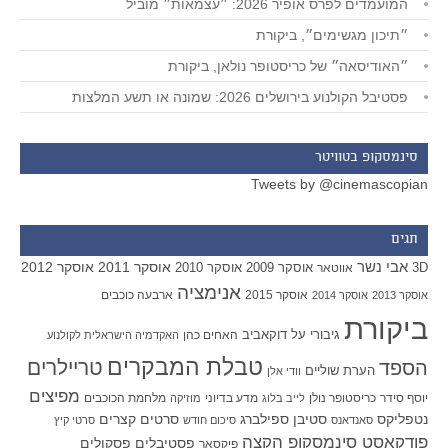
המועמדים לפרס אופיר 2026: ״עצמאות״ מוביל
״תיכון מגשימים״, ביקורת
״האודיסאה״ של כריסטופר נולאן, ביקורת
פסטיבל הקולנוע בירושלים 2026: שמונה או תשע המלצות
סינמסקופ בטוויטר
Tweets by @cinemascopian
תגים
אבי נשר
אוסקר 2011
אוסקר 2012
אוסקר 2009
אוסקר 2010
3D
אווטאר
אנימציה
אוסקר 2015
ארבעה כוכבים
אוסקר 2013
אוסקר 2014
ביקורת
גיבורי על
דוקאביב
האחים כהן
האקדמיה הישראלית לקולנוע
טבלת המבקרים
טריילרים
הספד
הערת שוליים
וודי אלן
מפיצים
יוסף סידר
כריסטופר נולן
מדע בדיוני
מלחמת הכוכבים
לייב בלוג
מוזיקה
סטיבן ספילברג
סרטים קצרים
נטפליקס
סאנדאנס
סיכום חודש
סרטי קיץ
פודקאסט סינמסקופ הקצה
פסטיבלים
פסקולים
פיקסאר