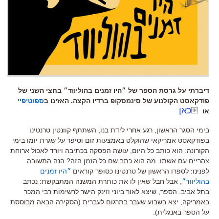
דיברתי על גרסת הספר של ״היו זמנים בהוליווד״ בחצי השני של
פודקאסט הקולנוע של סינמסקופ ברדיו הקצה. האזינו ב
ספוטיפיי
כאן
או
בימי הסגר הראשון
,
רגע אחרי לידת בנו
,
השתתף קוונטין טרנטינו
בפודקאסט אמריקאי שהוקלט באמצעות זום וסיפר על שגרת יומו בימי
הקורונה
:
הוא כותב כל היום
,
עושה הפסקה בכתיבה ויורד לאכול ארוחת
צהריים עם אשתו
.
מה הוא כתב שם כל הזמן הזה
?
הנה התשובה
לפנינו
:
לספרו הראשון של טרנטינו כסופר קוראים
״היו זמנים
בהוליווד״
,
אבל חבל שאין לו את כותרת המשנה המתבקשת
:
נכתב
בתל אביב
.
הספר
,
שיצא לאור ביוני וזינק הישר לרשימות רבי המכר
באמריקה
,
יצא בשבוע שעבר בתרגום לעברית (הסקירה הבאה מבוססת
על הספר באנגלית)
.