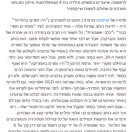
לראשונה שיעורים במשחק מילדה בת
8 (
שמפלרטטת איתו
)
ומבמאי
מערבונים שחולם לעשות שייקספיר
.
סרטיו של
טרנטינו
נעים בין הטובים למצוינים
(
״היו זמנים בהוליווד״
היה
–
לדעת כותב שורות אלה
–
אחד המצוינים
,
לצד ״ממזרים חסרי
כבוד״ ו״כלבי אשמורת״
,
כל השאר היו חביבים במידה כזו או אחרת של
הנאה והברקה
).
אבל יש דבר אחד שאי אפשר לקחת ממנו
:
הוא כותב
כמו שד משחת
.
העובדה שיש באמתחתו שני פרסי אוסקר על תסריט
היא עדות אמינה לתרומה הגדולה באמת של טרנטינו לקולנוע של סוף
המאה ה
-20.
הוא במאי מצוין
,
ללא ספק
,
אבל הוא תסריטאי טוב יותר
,
ובהחלט מקורי יותר
.
גרסת הרומן ל״היו זמנים באמריקה״ היא שצף
קצף של כתיבה
,
לעיתים נגועה בגרפומניה
,
אבל רגעי ההנאה רבים
בספר
.
לכל דמות משנה בסרט מעניק טרנטינו סיפור רקע שלם
.
ולא רק
לדמויות הראשיות
,
אלא
,
במה שנראה כמו
OCD
תסריטאי
,
גם לדמויות
המשנה שבתוך הסדרה
–
שבתוך
–
הסרט
.
לפני שתחליטו אם לקרוא את
הספר
,
אותו תלגמו בכמה שעות מסחררות
,
היכנסו לבלוג של טרנטינו
באתר האינטרנט של בית הקולנוע שבבעלותו
,
הניו בוורלי בלוס אנג׳לס
–
שגם הוא מוזכר בספר ומקבל את סיפור הרקע ההיסטורי שלו
–
ראו
איך הוא כותב טקסטים בני אלפי מילים על סרטי קונג פו נשכחים
,
ודמיינו את הרעשת המילים הזאת על כל קהילת הטלוויזיה והמערבונים
של הוליווד
., כפי שסופרה לו על ידי קורט ראסל וברוס דרן (כך על פי
התודות בפתיחת הספר).
טרנטינו נע בין רצון לספר היסטוריה מדויקת