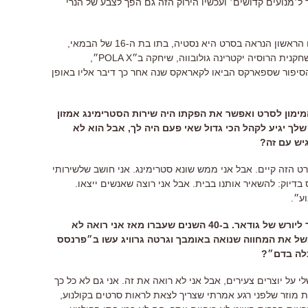
׳מנועים קדושים׳ ועכשיו הירוק הזה גם הפך לצבע של הנרי
הראשון הנראה בסרט היא נסטיה
,
בתו בת ה
-16
של הבמאי
,
קנית הרוסיה יקטרינה גולובווה
,
שיחקה ב״
POLA X
״
,
הסיפור שספארקס הביאו לקאראקס שנה אחר כך דיבר אליו באופן
מימון לסרט ואפשר את הפקתו היה שירות הסטרימינג אמזון
ך יגיע לקהל הכי גדול שאי פעם היה לך
,
אבל הוא לא
יש עם זה
?
רט הזה קיים
.
אבל אני ממש שונא סטרימינג
.
אני חושב שלשירותי
 בדיוק
:
להשאיר אותנו בבית
.
אבל אני רוצה שאנשים ייצאו
.
וע״
.
 ליורש של גודאר
.
ב
-40
השנים שעברו מאז אני רואה לא
ל את המחווה שנואה באומבך וגרטה גרוויג עשו ב״פרנסס
צלה בדם״
?
על יוצרים צעירים
,
אבל אני לא רואה את זה
.
אני גם לא כל כך
ת מוזר שלפני רגע אמרתי שצריך לצאת לראות סרטים בקולנוע
,