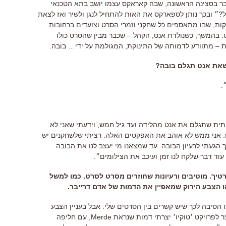
בר בסצינה הראשונה
,
שבה קאראקס עצמו יושב בתא הטכנאי
?
״ ובכך נותן לספארקס את האות להתחיל לנגן ולשיר ואז לצאת
קות
,
שבו מתאספים כל שחקני וזמרי הסרט וצועדים ברחובות
.
בהמשך
,
כשנולדת אנט, הקהל
–
שכבר מבין שהסרט כולו
ת
–
מתוודע לדמותה של התינוקת
,
המגולמת על ידי… בובה
.
את אנט תגלם בובה
?
.
יתית שתגלם את אנט מהלידה ועד גיל חמש
,
וידעתי שאני לא
.
אני ממש לא אוהב את האפקטים האלה
.
רציתי שלשחקנים יש
ך הגעתי לרעיון הבובה
.
עד שמצאנו מי יעצב לנו את הבובה
עוד דבר שלקח לנו זמן ועיכב את הצילומים״
.
רטיך
.
מוטיבים ורעיונות שחוזרים מסרט לסרט
.
כמו למשל
ו הצבע הירוק שמאפיין את הדמות של אדם דרייבר
.
ו הסיבה לכך שיש קשרים בין הסרטים שלי
.
אבל בעניין הצבע
לפרויקט ׳טוקיו׳ יצרתי דמות שנראת
Merde,
עם חליפה