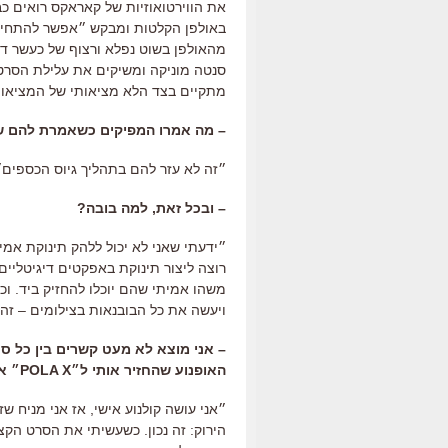
את הווירטואוזיות של קאראקס רואים כ
באולפן הקלטות ומבקש ״אפשר להתחיל
מהאולפן בשוט נפלא ורצוף של כעשר ד
סנטה מוניקה ומשיקים את עלילת הסרט
מתקיים בצד הלא מציאותי של המציאו
–
מה אמרו המפיקים כשאמרת להם ש
״זה לא עזר להם בתהליך גיוס הכספים״
–
ובכל זאת
,
למה בובה
?
״ידעתי שאני לא יכול ללהק תינוקת אמ
רוצה ליצור תינוקת באפקטים דיגיטליים
משהו אמיתי שהם יוכלו להחזיק ביד
.
וכ
ויעשה את כל הבובנאות בצילומים
–
זה 
–
אני מוצא לא מעט קשרים בין כל ס
האופנוע שהחזיר אותי ל״
POLA X
״ א
״אני עושה קולנוע אישי
,
אז אני מניח שז
הירוק
:
זה נכון
.
כשעשיתי את הסרט הקצר 