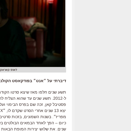
לאוס קאראקס
דיברתי על ״אנט״ בפודקאסט הקולנוע
תשע שנים חלפו מאז שיצא סרטו הקוד
ל
-2012.
תשע שנים עד שהוא הצליח לה
פסטיבל קאן
,
זכה שם בפרס הבימוי ועל
יצא
13
שנים אחרי הסרט שקדם לו
,
״
 X
מפריז״
.
בשנות השמונים
,
בזכות סרטים
כיום
–
הפך לאחד הבמאים הבולטים בקול
שנים
.
את שלוש יצירות המופת הבאות ש