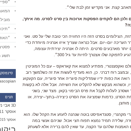
״ספייד
אהב קצת
.
אני מקדיש זמן לבת שלי״
.
 ולכן הם לוקחים הפסקות ארוכות בין סרט לסרט
.
מה איתך
,
מוביל
ה
?
״תיכון
זה
,
הצילומים בסרט הזה היו החוויה הכי טובה שלי על סט
.
ואני
״האודי
ר העריכה יום
–
יום
.
אבל כנראה שצריך איזו אנרגיה מיוחדת כדי
ם יותר מארבעים סרטים
.
היתה לו אנרגיה יצירתית עצומה
,
הגיע לתפוקה שלו אצטרך לחיות עד גיל
300
״
.
תשע ה
ם ואקסצנטרי
,
מפתיע למצוא את קאראקס
–
עם כל המוניטין
,
ובמצב רוח דברני
.
כן
,
הוא מעדיף לעשות את זה כשלמשך רוב
סינמסקו
רואה את כפות ידיו שמדליקות סיגריה אחר סיגריה
,
עם הקעקוע
ascopian
ו
,
וכשהוא מבקש שלא להקליט את השיחה
.
אבל אלה לא בקשות
 ושסרב לעלות לקבל את פרס הבימוי בקאן
.
מצד שני
,
בשני
חת הסרט
,
כדמות שמציגה את הסרט כיצירה
–
בתוך
–
יצירה
,
או
תגים
 מוחצן
.
אבי נ
3D
אוסקר 2011
י מקהנרי
,
סטנדאפיסט בוטה שנהנה לזעזע את הקהל שלו
.
הוא
אוסקר 2015
רה, שלידה תמיד נמצא תפוח חצי אכול
.
שניהם אנשי במה
עם האמנות שלהם עד הקצה
,
עד שאין להם ברירה אלא לשעתק
ביקו