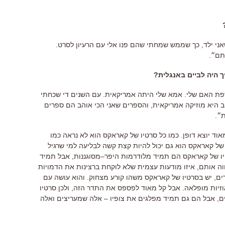
ני ילד
,
כך שממש שמחתי שהם פנו אלי עם הרעיון לסרט
.
יתם״
.
ך היה לביים באנגלית
?
פת האם שלי
.
אמא שלי היתה אמריקאית
.
עם השנים די שכחתי
ב היא מוזיקה אמריקאית
,
והספרים שאני הכי אוהב הם ספרים
ת״
.
וד יוצא דופן
.
כמו כל סרטיו של קאראקס הוא לא נראה כמו
 של קאראקס הוא גם יכול להיות קצת קשה לבליעה למי שרגיל
ו של קאראקס הם תמיד מלודרמות היפר
–
מסוגננות
,
אבל תמיד
וה אותם
,
איזו מודעות עצמית שלא לוקחת ברצינות את הדמויות
ים
,
יש בסרטיו של קאראקס משהו קורע מצחוק
.
והוא עושה עם
וזיות מופלאה
.
אבל קל מאוד לפספס את התדר הזה
,
ולכן סרטיו
ם
,
אבל הם גם תמיד מפלגים את צופיו
–
אלה שמעריצים ואלה