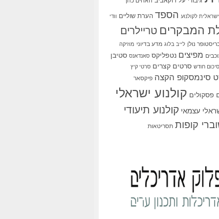
גיבורי על
דוקאביב
האחים כהן
הספד
הערת שוליים
שראלית לקולנוע
וודי
ת המבקרים
טריילרים
ריסטופר נולן
מדע בדיוני
לייב בלוג
מוזיקה
מפיצים
סטיבן
נטפליקס
כבים
סאנדאנס
סרטים קצרים
יכום חודש
סרטי קיץ
 סינמסקופ הקצה
פיקסאר
קולנוע ישראלי
פסקולים
קולנוע תיעודי
שראלי עצמאי
ברי קופות
תסריטאות