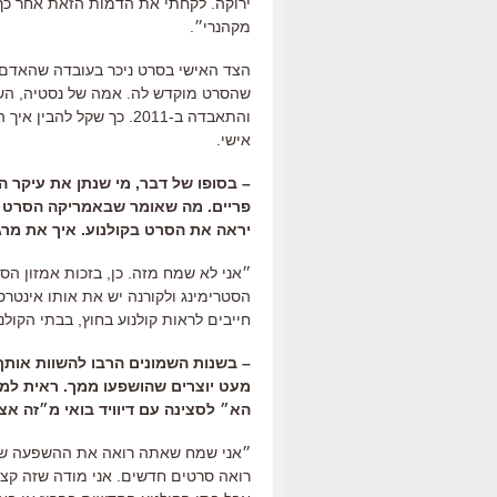
ירוקה
.
לקחתי את הדמות הזאת אחר כך ל
מקהנרי״
.
הצד האישי בסרט ניכר בעובדה שהאדם 
שהסרט מוקדש לה
.
אמה של נסטיה
,
השח
והתאבדה ב
-2011.
כך שקל להבין איך 
אישי
.
–
בסופו של דבר
,
מי שנתן את עיקר ה
פריים
.
מה שאומר שבאמריקה הסרט של
יראה את הסרט בקולנוע
.
איך את מרג
״אני לא שמח מזה
.
כן
,
בזכות אמזון הס
הסטרימינג ולקורנה יש את אותו אינטרס
חייבים לראות קולנוע בחוץ
,
בבתי הקולנ
–
בשנות השמונים הרבו להשוות אותך
מעט יוצרים שהושפעו ממך
.
ראית למש
הא״ לסצינה עם דיוויד בואי מ״זה א
״אני שמח שאתה רואה את ההשפעה שלי 
רואה סרטים חדשים
.
אני מודה שזה קצ