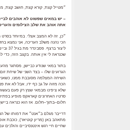
״מטייל קצת
,
קורא קצת
,
חושב קצת
,
מת
–
יש במאים שפשוט לא אוהבים לביים
אתה אוהב את שלב הצילומים והעריכ
״כן
,
זה לא המצב אצלי
.
במיוחד בסרט ה
הכי נהנה משלב העריכה
,
אני נמצא בחד
ליצור ברצף
.
פסבינדר מת בגיל
37
וביי
שכנראה לי אין אותה
.
בקצב הזה
,
כדי ל
בתור במאי שנודע כביישן
,
מסתגר מהעול
הגרועים שלו
–
בצד השני של שיחת זום
השיחה המצלמה מסובבת ממנו
,
כשאני 
הכה מזוה על גב כף ידו
,
אבל לא את פני
שלא ציפינו מבמאי שצץ רק פעם בעשור
סרטיו האחרונים קאראקס מופיע בפתי
חלום
–
בתוך
–
חלום
.
אז הוא כנראה ביישן
דרייבר מגלם ב״אנט״ את דמותו של הנר
מתאהב באן
(
מריון קוטיאר
),
כוכבת אופ
שחיים חיי רגש אינטנסיביים והולכים 