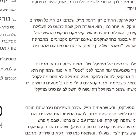
,
והמחיר לכך הרסני
.
לשניים נולדת בת
,
אנט
,
שעוד כתינוקת
 יחד
.
האקדמיה הי
טבל
י ספארקס
,
האחים רון וראסל מייל
,
שכתבו גם את כל השירים
אלן
זיקל
.
או יותר נכון
,
הוא אופרת רוק
,
שבה כמעט כל העלילה
יוסף סידר
כ
צנת
,
והגורלות נחרצו מראש
.
קאראקס מבקש להדגיש שכל
מלחמת הכו
הוא בכונה בחר שחקנים שאינם זמרים מקצועיים
.
מהבחינה
ספילברג
ס
שראלי ״מאמי״ של קרן ידעיה
,
שניהם סרטים עם אמביציה
פודקאסט
פסטיבלים
 יש רגעים של מיוזיקל
,
של דמויות שרוקודות או מגיבות
קולנוע י
יד משמעותי עוד הרבה לפני ״אנט״ הוא עונה שמוזיקה היא
שו
ת מוזיקאי
,
להיות בלהקה
.
אבל המוזיקה לא הסכימה לקבל
קטנוניזם
במאי
.
כשביימתי את הקטע עם קיילי מינוג ב׳מנועים קדושים׳ זו
 שמזכיר מיוזיקל וזה עשה לי חשק לביים סרט מוזיקלי
 ספארקס
,
יודע שהאחים מייל
,
שכבר משיריהם ניכר שהם חובבי
רבות ליצור סרט שהם יכתבו לו את הסיפור ואת השירים
.
הם
י שהפרויקט קרה
.
ואז עבדו עם טים ברטון
,
שבסוף פרש
מצער כשהפרויקט עם ברטון התפרק
),
ועכשיו בעזרת קאראקס
קה
,
צריך לציין
,
מעולה
,
ונשמעת כמו שירי רפאים שירדפו אתכם