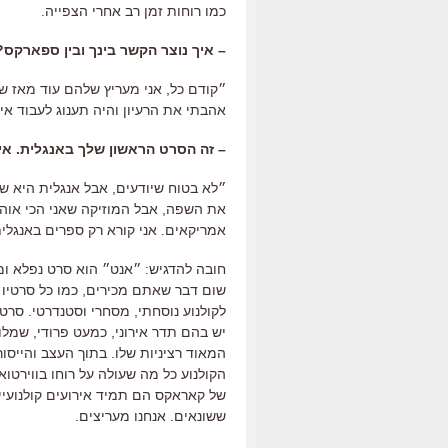
כמו רוחות זמן רב אחרי הצפייה
.
–
איך נוצר הקשר בינך ובין ספארקס
?
״קודם כל
,
אני מעריץ שלהם עוד מאז שא
אהבתי את הרעיון והיה תענוג לעבוד א
–
זה הסרט הראשון שלך באנגלית
.
אי
״לא בטוח שיודעים
,
אבל אנגלית היא ש
את השפה
,
אבל המוזיקה שאני הכי אוה
אמריקאים
.
אני קורא רק ספרים באנגלי
חובה להדגיש
:
״אנט״ הוא סרט נפלא ומא
שום דבר שאתם מכירים
,
כמו כל סרטיו
לקולנוע נוסחתי
,
מסחרי וסטנדרטי
.
סרטי
יש בהם תדר אירוני
,
כמעט פרודי
,
שמלו
המאוד רציניות שלו
.
בתוך העצב והייסור
הקולנוע כל מה שעולה על רוחו בווירטוא
של קאראקס הם תמיד אירועים קולנועיי
ששונאים
.
אנחנו מעריצים
.