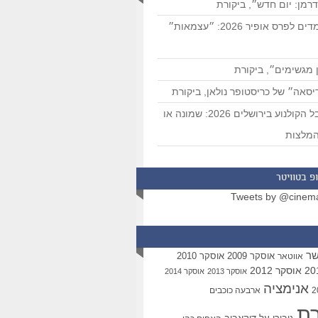
רמן: יום חדש״, ביקורת
המועמדים לפרס אופיר 2026: ״עצמאות״
 מגשימים״, ביקורת
סאה״ של כריסטופר נולאן, ביקורת
פסטיבל הקולנוע בירושלים 2026: שמונה או
מלצות
פ בטוויטר
Tweets by @cinem
שר
אוסקר 2009
אוסקר 2010
אווטאר
אוסקר 2012
אוסקר 2013
אוסקר 2014
אנימציה
ארבעה כוכבים
רת