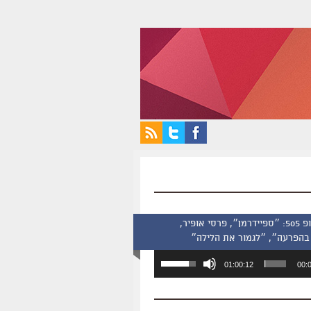
סינמסקופ 505: ״ספיידרמן״, פרסי אופיר,
בהפרעה״, ״לגמור את הלילה״
השתמש
01:00:12
00:
במקש
למעלה/למטה
כדי