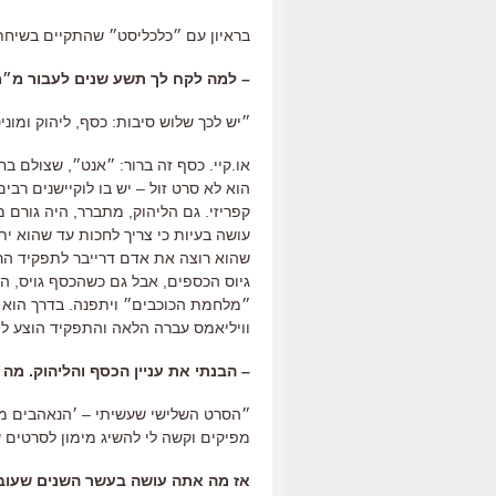
בראיון עם ״כלכליסט״ שהתקיים בשיחת 
–
למה לקח לך תשע שנים לעבור מ״מ
״יש לכך שלוש סיבות
:
כסף
,
ליהוק ומוני
או
.
קיי
.
כסף זה ברור
:
״אנט״
,
שצולם בחל
הוא לא סרט זול
–
יש בו לוקיישנים רבים
קפריזי
.
גם הליהוק
,
מתברר
,
היה גורם 
עושה בעיות כי צריך לחכות עד שהוא י
שהוא רוצה את אדם דרייבר לתפקיד הר
גיוס הכספים
,
אבל גם כשהכסף גויס
,
הה
״מלחמת הכוכבים״ ויתפנה
.
בדרך הוא 
וויליאמס עברה הלאה והתפקיד הוצע למר
–
הבנתי את עניין הכסף והליהוק
.
מה ה
״הסרט השלישי שעשיתי
–
׳הנאהבים מ
מפיקים וקשה לי להשיג מימון לסרטים 
אז מה אתה עושה בעשר השנים שעובר