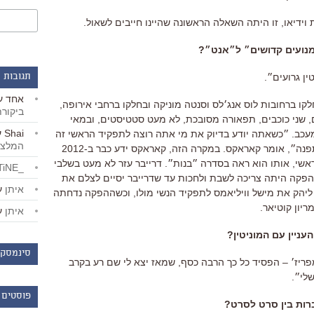
וידיאו
,
זו היתה השאלה הראשונה שהיינו חייבים לשאול
.
נועים קדושים״ ל״אנט״
?
טין גרועים״
.
תגובות 
אחד
ע
קו ברחובות לוס אנג׳לס וסנטה מוניקה ובחלקו ברחבי אירופה
,
ביקור
,
שני כוכבים
,
תפאורה מסובכת
,
לא מעט סטטיסטים
,
ובמאי
Shai
ע
מעכב
.
״כשאתה יודע בדיוק את מי אתה רוצה לתפקיד הראשי זה
המלצו
תפנה״
,
אומר קאראקס
.
במקרה הזה
,
קאראקס ידע כבר ב
-2012
אשי
,
אותו הוא ראה בסדרה ״בנות״
.
דרייבר עזר לא מעט בשלבי
_LiBERTiNE_
פקה היתה צריכה לשבת ולחכות עד שדרייבר יסיים לצלם את
איתן
ע
ליהק את מישל וויליאמס לתפקיד הנשי מולו
,
וכשההפקה נדחתה
יון קוטיאר
.
איתן
ע
עניין עם המוניטין
?
סינמסקו
פריז׳
–
הפסיד כל כך הרבה כסף
,
שמאז יצא לי שם רע בקרב
שלי״
.
פוסטים 
ות בין סרט לסרט
?