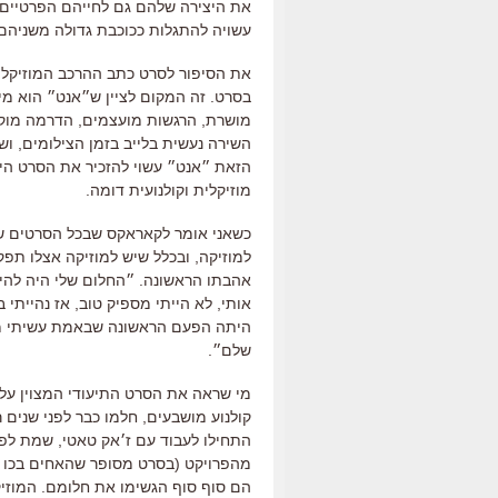
את היצירה שלהם גם לחייהם הפרטיים
עשויה להתגלות ככוכבת גדולה משניהם
את הסיפור לסרט כתב ההרכב המוזיקל
בסרט
.
זה המקום לציין ש״אנט״ הוא מיו
מושרת
,
הרגשות מועצמים
,
הדרמה מוק
השירה נעשית בלייב בזמן הצילומים
,
וש
הזאת ״אנט״ עשוי להזכיר את הסרט הי
מוזיקלית וקולנועית דומה
.
כשאני אומר לקאראקס שבכל הסרטים שלו
למוזיקה
,
ובכלל שיש למוזיקה אצלו תפק
אהבתו הראשונה
.
״החלום שלי היה להיו
אותי
,
לא הייתי מספיק טוב
,
אז נהייתי 
היתה הפעם הראשונה שבאמת עשיתי משהו
שלם״
.
מי שראה את הסרט התיעודי המצוין על
קולנוע מושבעים
,
חלמו כבר לפני שנים 
התחילו לעבוד עם ז׳אק טאטי
,
שמת לפנ
מהפרויקט
(
בסרט מסופר שהאחים בכו 
הם סוף סוף הגשימו את חלומם
.
המוזי