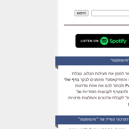
להגביר
או
חיפוש
להנמיך
עוצמת
שמע.
סינמסקופ"
ור לממן את פעילות הבלוג, טבלת
והפודקאסט? מוזמנים לבקר
בדף שלי
ולבחור לכם את אחת מדרגות
ולהצטרף לקבוצות הסודיות של
" לקבלת עדכונים והמלצות פרטיות.
לעדכוני המייל של ״סינמסקופ״