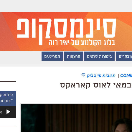
מבקרים
ביקורות סרטים
הרצאות
תסריט.ים
|
תגובות פייסבוק
הבמאי לאוס קאראקס
״בוסית 
נגן
00
אודיו