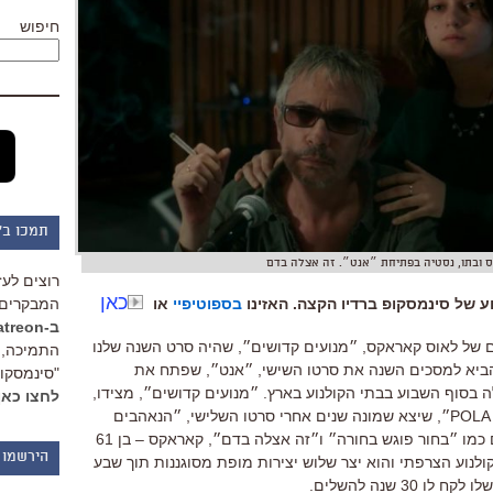
חיפוש
תמכו ב"
 ובתו, נסטיה בפתיחת ״אנט״. זה אצלה בדם
רוצים לעז
כאן
 של סינמסקופ ברדיו הקצה. האזינו
בספוטיפיי
או
המבקרים 
ב-Patreon
ם של לאוס קאראקס
,
״מנועים קדושים״
,
שהיה סרט השנה שלנו
התמיכה, 
ביא למסכים השנה את סרטו השישי
,
״אנט״
,
שפתח את
"סינמסקופ
ה בסוף השבוע בבתי הקולנוע בארץ
.
״מנועים קדושים״
,
מצידו
,
לחצו כאן
POLA
״
,
שיצא שמונה שנים אחרי סרטו השלישי
,
״הנאהבים
 כמו ״בחור פוגש בחורה״ ו״זה אצלה בדם״
,
קאראקס
–
בן
61
הירשמו 
נוע הצרפתי והוא יצר שלוש יצירות מופת מסוגננות תוך שבע
לו לקח לו
30
שנה להשלים
.