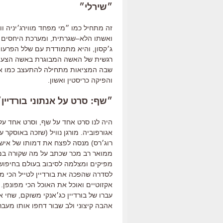
״שירלי״
זה מתחיל כמו ״מי מפחד מווירג׳יניה וו
ואשתו הלא
–
שגרתית
,
ומערכת היחסים 
ג׳קסון
,
והיא מתמודדת עם שלל הפרעות 
רגשית של האשה המבוגרת באשה הצעירה
שבה המציאות מתחילה להתעצב כמו א
והפיקה כריסטין ואשון
.
״שף
:
סרט
על אנתוני בורדיין״
היה לנו סרט אחד על שף
,
וסרט
אחד על 
אגורפוביה.
מורגן
נוויל (
שזכה
באוסקר על 
רוג׳רס)
מנסה
לפצח את דמותו של איש ה
ממואר רב מכר שכתב על מה שקורה ב
מפיקים ומצלמה לסיבוב בעולם בחיפוש 
לסדרה שהפכה את בורדיין לטייל הכי מ
אקזוטיים ואוכל את האוכל הכי מפונפן.
עברו של בורדיין כג׳אנקי משוקם,
שחי
את
אהבה קיצוני ולב שבור דחפו אותו מעבר