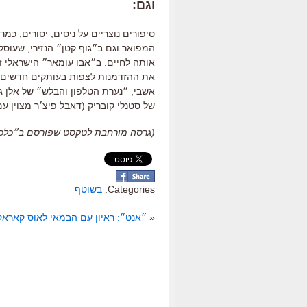
וגם
:
סיפורים נוצריים על ניסים
,
יסורים
,
כמרי
המפואר וגם ב״גוף קטן״ הנזירי,
שעוסק
אותה לחיים.
ב״אבו
עומאר״ הישראלי זה
את ההזדמנות לצפות בעותקים חדשים ש
אשבי,
״נערת
הטלפון והבלש״ של אלן ג׳
של סטנלי קובריק (
דאבל
פיצ׳ר מצוין עם
(גרסה מורחבת לטקסט שפורסם ב״כלכליסט״, 21
Categories:
בשוטף
«
״אנט״: ראיון עם הבמאי לאוס קארא