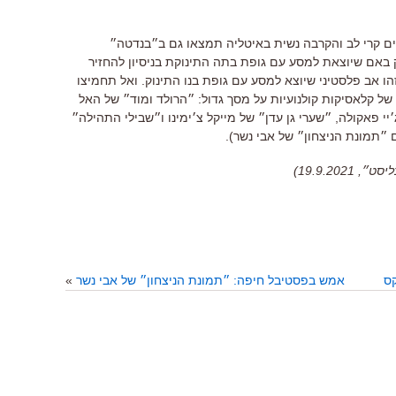
ם
קרי לב והקרבה נשית באיטליה תמצאו גם ב״בנדטה״
באם שיוצאת למסע עם גופת בתה התינוקת בניסיון להחזיר
ו אב פלסטיני שיוצא למסע עם גופת בנו התינוק.
ואל
תחמיצו
ל קלאסיקות קולנועיות על מסך גדול:
״הרולד
ומוד״ של האל
יי פאקולה,
״שערי
גן עדן״ של מייקל צ׳ימינו ו״שבילי התהילה״
 ״תמונת הניצחון״ של אבי נשר).
19.9.20)
קס
אמש בפסטיבל חיפה: ״תמונת הניצחון״ של אבי נשר
»