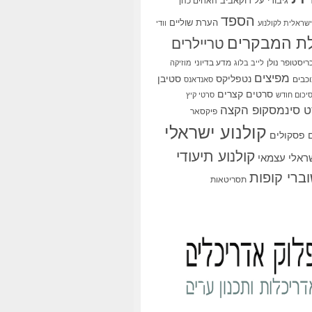
גיבורי על
דוקאביב
האחים כהן
הספד
הערת שוליים
שראלית לקולנוע
וודי
ת המבקרים
טריילרים
ריסטופר נולן
מדע בדיוני
לייב בלוג
מוזיקה
מפיצים
סטיבן
נטפליקס
כבים
סאנדאנס
סרטים קצרים
יכום חודש
סרטי קיץ
 סינמסקופ הקצה
פיקסאר
קולנוע ישראלי
פסקולים
קולנוע תיעודי
שראלי עצמאי
ברי קופות
תסריטאות