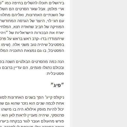
בירושלים תוכלו להשלים בחיפה כמו ״
ארי פולמן
.
אבל שאר הסרטים הם השלמה
של השנתיים האחרונות
,
ואליהם מתלוו
עם חגי לוי
,
היוצר של הגרסה המחודשת 
המוזיקה של חביב שחאדה חנא
,
המלחין
יארח את הבכורות הישראליות של ״ויהי ב
שיתמודדו בדו
–
קרב ראש בראש על פרסי
בפסטיבל שיהיה טוב משני אלה
. (
שימו 
הפסטיבל
,
בו גם נמצאת התוכניה המל
הנה כמה מהסרטים הבולטים השנה בפס
ובכולם נתגלו פגמים, הם עדיין ברובם 
פסטיבלית
:
״פיג״
ניקולס קייג׳ הפך בשנים האחרונות לס
אחת לכמה שנים הוא נזכר שהוא גם שחק
יכול להיות מופק אילולא היה בו מישהו
סרנוסקי
,
שיהיה מעניין לראות לאן הוא 
פורש מהעולם ועובר לגור בבקתה ביערות
כשרב החזירה שלו מארחת לו לחברה
.
כ