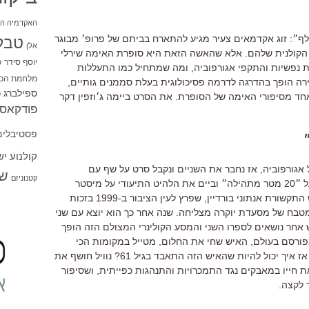
האקדמיה הי
לף״
:
זוג אקדמאים צעיר מגיע להתארח בביתם של פרופ׳ מבוגר
טבל
אלן
הקולנית שלהם
.
אלא שהאשה הזאת היא סופרת האימה שירלי
יוסף סידר
כ
נפשיות והתקפי אגורפוביה
,
ומה שמתחיל כמו התעללות
מלחמת הכו
 הופך בהדרגה לדרמה פסיכולוגית בעלת סממנים גותיים
,
ספילברג
ס
חד מסיפורי האימה של הסופרת
.
את הסרט ביימה ג׳וזפין דקר
פודקאסט
פסטיבלים
קולנוע י
אגורפוביה,
אז
נחבר את השניים ונקבל סרט על שף עם
שו
קטנוניזם
״20
מטר
מתהילה״ וביים את הלהיט התיעודי על מיסטר
תקשורת אנתוני בורדיין,
שפרץ
לעין הציבור ב-1999
בזכות
מטבח של מסעדת יוקרה מצליחה.
שנה
אחר כך הוא יוצא עם שני
אחר נושאים לספרו השני והמסע הקולינרי המצולם הזה הופך
פורסם בעולם,
האיש
שחי את החלום,
מטייל
במקומות הכי
אז
איך יכול להיות שהאיש הזה התאבד בגיל 61?
נוויל
חושף את
 חייו במאבקים נגד התמכרויות והתנהגות כפייתית,
ושסיפור
 לקצה.