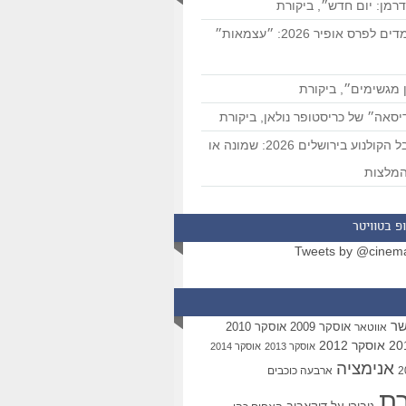
רמן: יום חדש״, ביקורת
המועמדים לפרס אופיר 2026: ״עצמאות״
 מגשימים״, ביקורת
סאה״ של כריסטופר נולאן, ביקורת
פסטיבל הקולנוע בירושלים 2026: שמונה או
מלצות
פ בטוויטר
Tweets by @cinem
שר
אוסקר 2009
אוסקר 2010
אווטאר
אוסקר 2012
אוסקר 2013
אוסקר 2014
אנימציה
ארבעה כוכבים
רת