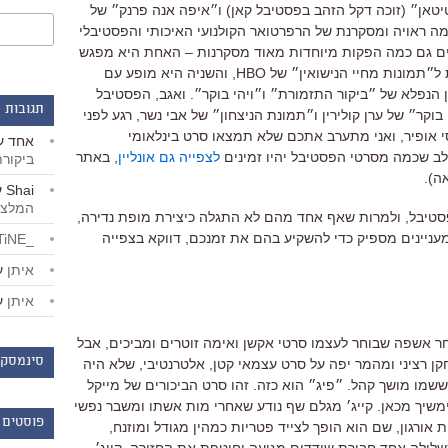
טיטאן״
(
זוכה דקל הזהב בפסטיבל קאן
)
ו״איפה אנה פרנק״ של
 ראויה ומסקרנת של הרפרטואר הקולנועי האיכותי והפסטיבלי
ים גם כמה הפקות מיוחדות מאוד מסקרנות
–
האחת היא מפגש
ל״תמונות מחיי הנישואין״ של
HBO,
והשניה היא מופע עם
 הנפלא של ״ביקור התזמורת״ ו״ויהי בוקר״
.
ואגב
,
הפסטיבל
תגובות 
וקר״ של ערן קולירין ו״תמונת הניצחון״ של אבי נשר
,
רגע לפני
 אופיר
,
ואני מתערב אתכם שלא תמצאו סרט בינלאומי
אחד
ע
לב שכמה מסרטי הפסטיבל יהיו זמינים
לצפייה גם אונליין
,
באתר
ביקור
אה
).
Shai
ע
המלצו
טיבל, ולמרות שאף אחד מהם לא התגלה כיצירת מופת נדירה,
מעניינים מספיק כדי להשקיע בהם את זמנכם, דווקא בצפייה
_LiBERTiNE_
איתן
ע
איתן
ע
וחר אשפה שבוחר לעצמו סרטי אקשן ואימה זוטרים ומביכים
,
אבל
סינמסקו
ן רציני ומהמר יפה על סרט עצמאי קטן
,
אלטרנטיבי
,
שלא היה
 ששמו מושך קהל
.
״פיג״ הוא כזה
.
זהו סרט הביכורים של מייקל
ימשיך מכאן
.
קייג׳ מגלם שף נודע שאחרי מות אשתו ומשבר נפשי
פוסטים 
 אורגון
,
שם הוא הופך לצייד פטריות כמהין מגודל ומוזנח
,
שלילה אחד חבורת שודדים מגיעה וחוטפת את החזירה
,
קייג׳