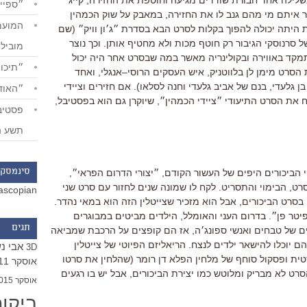
״ספייד
ר איתם מי מהם גנב לו את החזירה
,
במאבק על שוק הכמהין
היתה יכולה להפוך בקלות לסרט הבא בסדרת ״ג׳ון וויק״
(
שם
 סרנוסקי הגיבור רק חוטף מכות ולא מחטיף אותן
.
וכך נוצר
מוביל
מקד באווירה ובקולינריה מאשר במה שבסרט אחר היה יכול
״תיכון
הסרט מימן לן בלווטניק
,
איש העסקים הרוסי
–
אנגלי
,
ואחד
ן גלעדי
,
בנם של אביב גלעדי וחנה לסלאו
).
אם חזירים וציידי
״האודי
ח את הסרט התיעודי ״ציידי הכמהין״
,
שיוקרן גם הוא בפסטיבל
,
תשע ה
י הביכורים היפים של העשור הקודם
,
״יצורי הדרום הפראי״
,
סינמסקו
סרט
,
הבימוי והתסריט
.
לקח לו שמונה שנים לחזור עם סרט שני
ascopian
בסרט הביכורים
,
אבל הוא מזכיר שצייטלין הזה הוא במאי נהדר
.
פיטר פן״
.
בדרום העני והאומלל
,
הילדים מביטים במבוגרים
תגים
ם של טבחים ואנשי ספונג׳ה
,
אז הם קופצים על הרכבת שמביאה
ם יוכלו להישאר ילדים לנצח
.
הריאליזם הפיוטי של צייטלין
אבי נ
3D
ת ופסקול סוחף של מלחין הפלא דן רומר
(
שהלחין את סרטו
אוסקר 2011
רט לא מבריק ומלוטש כמו יצירת הביכורים
,
אבל יש בו רגעים
אוסקר 2015
ביקו