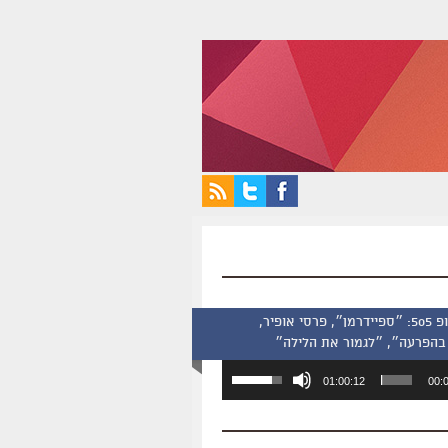
סינמסקופ 505: ״ספיידרמן״, פרסי אופיר,
בהפרעה״, ״לגמור את הלילה״
השתמש
01:00:12
00:
במקש
למעלה/למטה
כדי