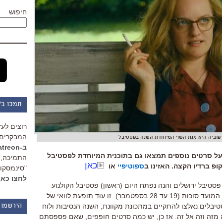
חיפוש
תמכו ב"
רוצים לעז
המבקרים 
רפוביה היא מנת השף המיוחדת השנה בפסטיבל
ב-Patreon
על סרטים נוספים תמצאו גם בתוכנית המיוחדת לפסטיבל
התמיכה, 
כאן
פ ברדיו הקצה. האזינו ב
ספוטיפיי
או
"סינמסקופ
לחצו כאן
פסטיבל ירושלים והנה נפתח היום
(
ראשון
)
פסטיבל הקולנוע
 המועד סוכות
(19
עד
28
בספטמבר
).
זו עוד תופעת לוואי של
יבלים נאלצו להתקיים במתכונת מקוונת
,
השנה הנסיבות ולוח
הירשמו 
מזה וזה אל זה
.
אז כן
,
יש כמה סרטים חופפים
,
שאם פספסתם