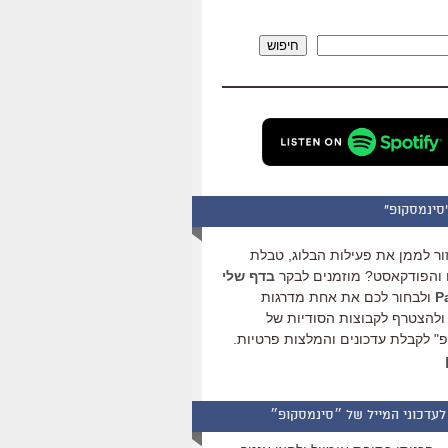
להגביר
או
חיפוש
להנמיך
עוצמת
שמע.
סינמסקופ"
ור לממן את פעילות הבלוג, טבלת
והפודקאסט? מוזמנים לבקר
בדף שלי
ולבחור לכם את אחת מדרגות
ולהצטרף לקבוצות הסודיות של
" לקבלת עדכונים והמלצות פרטיות.
לעדכוני המייל של ״סינמסקופ״