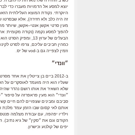
יוצא למסע אל הדמויות מעברו כדי לבר
היוקרתי
.
נקודת המוצא העלילתית הזאת 
זה היה כלב ולא חזירה
),
אלא שבסרטו של
מעין סרטי אקשן אנטי
–
אקשן
,
שיותר מת
להפוך למסע נקמה
(
נקודה מקומית
:
את 
הבעלים של ערוץ
13,
ומפיק הסרט הוא ב
כמהין חביבים עליכם
,
צרפו לסרט לקינו
וזמין לצפייה גם ב
-vod
של יס
.
״וונדי״
ב
-2012
ביים בן צייטלין את אחד מסרט
שעליו הוא היה מועמד לאוסקרים על ה
שלא השאיר את אותו רושם נהדר שהיה 
״וונדי״ הוא מעין פראפרזה על סיפור ״
סביבם ומבינים שצפויים להם חיים קשי
אותם לאי קסום שבו הזמן עמד מלכת וה
וילדיו יפהפה
,
עם עבודת מצלמה פנטסטי
הקודם וגם את ״סקין״ של גיא נתיב
).
הס
יפים של קולנוע וכישרון
.