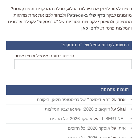
רוצים לעזור לממן את פעילות הבלוג, טבלת המבקרים והפודקאסט?
מוזמנים לבקר
בדף שלי ב-Patreon
ולבחור לכם את אחת מדרגות
התמיכה, ולהצטרף לקבוצות הסודיות של "סינמסקופ" לקבלת עדכונים
והמלצות פרטיות.
לחצו כאן
הירשמו לעדכוני המייל של ״סינמסקופ״
הכניסו כתובת אימייל ולחצו אנטר
תגובות אחרונות
אחד
על
״האודיסאה״ של כריסטופר נולאן, ביקורת
Shai
על
דוקאביב 2026: שש או שבע המלצות
_LiBERTiNE_
על
אוסקר 2026: כל הזוכים
איתן
על
אוסקר 2026: כל הזוכים
איתן
על
אוסקר 2026: כל הזוכים