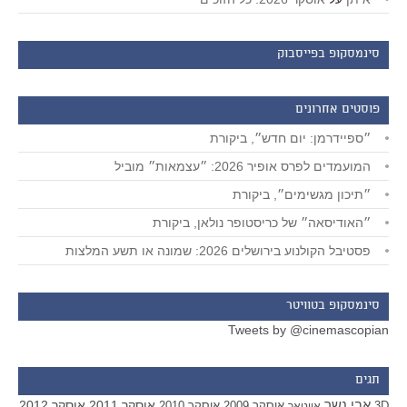
סינמסקופ בפייסבוק
פוסטים אחרונים
״ספיידרמן: יום חדש״, ביקורת
המועמדים לפרס אופיר 2026: ״עצמאות״ מוביל
״תיכון מגשימים״, ביקורת
״האודיסאה״ של כריסטופר נולאן, ביקורת
פסטיבל הקולנוע בירושלים 2026: שמונה או תשע המלצות
סינמסקופ בטוויטר
Tweets by @cinemascopian
תגים
אבי נשר
אוסקר 2011
אוסקר 2012
אוסקר 2009
אוסקר 2010
3D
אווטאר