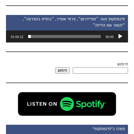
סינמסקופ 505: ״ספיידרמן״, פרסי אופיר, ״בוסית בהפרעה״,
״לגמור את הלילה״
נגן
01:00:12
00:00
אודיו
חיפוש
חיפוש
תמכו ב"סינמסקופ"