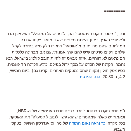
=========
ובכן, "מיסטר פוקס הפנטסטי" הפך ל"מר שועל המהולל" והוא אכן נגנז
ולא יופץ בארץ. ביזיון. הייתם מצפים שא.ד מטלון ייקחו את כל
המיליונים שהם מרוויחים מ"אווטאר" ויחזירו חלק מזה בחזרה לקהל
שלהם ויפיצו סרטים שיש להם ערך אמנותי, גם אם מבחינה כלכלית
הם נראים לא רווחיים. איזה מבאס זה להיות חובב קולנוע בישראל. רבע
נחמה: הקרנה של הסרט על מסך גדול בפילם, כרגע הקרנה חד פעמית,
בסינמטק חולון (נקווה שהסינמטקים האחרים יקרינו גם): ביום חמישי,
4.2, ב-20:30.
הנה הפרטים.
ו"מיסטר פוקס הפנטסטי" זכה בפרס סרט האנימציה של ה-NBR,
וכאמור יש כאלה שמהמרים שהוא עשוי לגנוב ל"למעלה" את האוסקר.
בכל מקרה,
כך נראה נאום התודה
של מר ווס אנדרסון השועלי בטקס
השבוע.