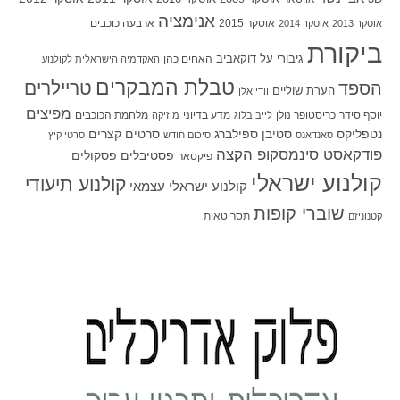
אנימציה
אוסקר 2015
ארבעה כוכבים
אוסקר 2013
אוסקר 2014
ביקורת
גיבורי על
דוקאביב
האחים כהן
האקדמיה הישראלית לקולנוע
טבלת המבקרים
טריילרים
הספד
הערת שוליים
וודי אלן
מפיצים
יוסף סידר
כריסטופר נולן
מדע בדיוני
מלחמת הכוכבים
לייב בלוג
מוזיקה
סטיבן ספילברג
סרטים קצרים
נטפליקס
סאנדאנס
סיכום חודש
סרטי קיץ
פודקאסט סינמסקופ הקצה
פסטיבלים
פסקולים
פיקסאר
קולנוע ישראלי
קולנוע תיעודי
קולנוע ישראלי עצמאי
שוברי קופות
תסריטאות
קטנוניזם