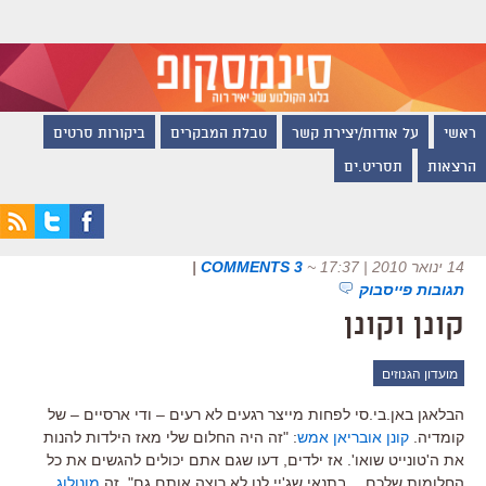
ראשי
על אודות/יצירת קשר
טבלת המבקרים
ביקורות סרטים
הרצאות
תסריט.ים
14 ינואר 2010 | 17:37
~
3 COMMENTS
|
תגובות פייסבוק
קונן וקונן
מועדון הגנוזים
הבלאגן באן.בי.סי לפחות מייצר רגעים לא רעים – ודי ארסיים – של
קומדיה.
קונן אובריאן אמש
: "זה היה החלום שלי מאז הילדות להנות
את ה'טונייט שואו'. אז ילדים, דעו שגם אתם יכולים להגשים את כל
החלומות שלכם… בתנאי שג'יי לנו לא רוצה אותם גם". זה
מונולוג