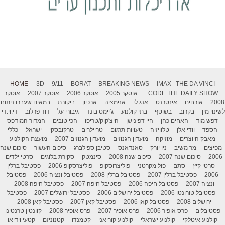
HOME
3D
9/11
BORAT
BREAKING NEWS
IMAX
THE DA VINCI
THE DAILY SHOW
CODE
אוסקר 2005
אוסקר 2006
אוסקר 2007
אוסקר
2008
אורחים
אינטרנט
אנג לי
אנימציה
ארכיון
ביקורת
במאים שעברו ניתוח
לשינוי מין
בקרוב
בשוטף
בתי קולנוע
ג'יימס בונד
גיבורי על
דוד פרלוב
די.וי.די
דפש מוד
האחים כהן
היי דפינישן
היצ'קוק/טריפו
הכי טובים
המדור המודפס
הספד
וודי אלן
טלוויזיה
טעויות תרגום
טריילרים
טרקובסקי
ישראל
כללי
מאבק היוצרים
מוזיקה
מועדון הגנוזים
מועדון הגנוזים 2007
מועצת הקולנוע
מפיצים
מר משיב
ניו יורק
סאנדאנס
סטיבן ספילברג
סיכום העשור
סיכום שנה
2006
סיכום שנה 2007
סיכום שנה 2008
סינמטק
סקירת בלוגים
סרטי ילדים
סרטי קיץ
סתם
פול מקרטני
פוליצרוסקופ
פוליצרסקופ 2006
פסטיבל ברלין
2006
פסטיבל ברלין 2007
פסטיבל ברלין 2008
פסטיבל ונציה 2006
פסטיבל
ונציה 2007
פסטיבל חיפה 2006
פסטיבל חיפה 2007
פסטיבל חיפה 2008
פסטיבל טורונטו 2006
פסטיבל ירושלים 2006
פסטיבל ירושלים 2007
פסטיבל
ירושלים 2008
פסטיבל קאן 2006
פסטיבל קאן 2007
פסטיבל קאן 2008
פסטיבלים
פרס אופיר 2006
פרס אופיר 2007
פרס אופיר 2008
קוונטין טרנטינו
קולנוע איטלקי
קולנוע ישראלי
קולנוע קוריאני
קטמנדו
קטנוניזם
קטעי וידיאו