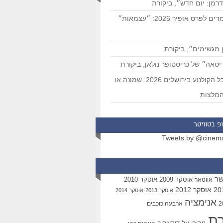
רמן: יום חדש״, ביקורת
המועמדים לפרס אופיר 2026: ״עצמאות״
 מגשימים״, ביקורת
סאה״ של כריסטופר נולאן, ביקורת
פסטיבל הקולנוע בירושלים 2026: שמונה או
מלצות
פ בטוויטר
Tweets by @cinem
שר
אוסקר 2009
אוסקר 2010
אווטאר
אוסקר 2012
אוסקר 2013
אוסקר 2014
אנימציה
ארבעה כוכבים
רת