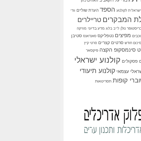
גיבורי על
דוקאביב
האחים כהן
הספד
הערת שוליים
שראלית לקולנוע
וודי
ת המבקרים
טריילרים
ריסטופר נולן
מדע בדיוני
לייב בלוג
מוזיקה
מפיצים
סטיבן
נטפליקס
כבים
סאנדאנס
סרטים קצרים
יכום חודש
סרטי קיץ
 סינמסקופ הקצה
פיקסאר
קולנוע ישראלי
פסקולים
קולנוע תיעודי
שראלי עצמאי
ברי קופות
תסריטאות