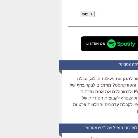
להגביר
או
חיפוש
להנמיך
עוצמת
שמע.
סינמסקופ"
ור לממן את פעילות הבלוג, טבלת
והפודקאסט? מוזמנים לבקר
בדף שלי
ולבחור לכם את אחת מדרגות
ולהצטרף לקבוצות הסודיות של
" לקבלת עדכונים והמלצות פרטיות.
לעדכוני המייל של ״סינמסקופ״