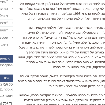
״ספייד
לים ליצור נקודת מבט מעניינת על ההבדל בין שוברי הקופות של
 לא קרה
–
באופן משונה
"
שנות אור
"
הוא סרט כמעט נטול הומור
סה להיות סרט מ
-1995
אבל עם הרגישויות והזהירות של המאה
מוביל
 העיוורון של הקולנוע המסחרי של סוף המילניום הקודם
.
״תיכון
 שהיתה אמורה להיות המעלה שלו
:
אולפני פיקסאר
.
הם
״האודי
היות אינפנטילי
.
אבל פיקסאר לא יודעים להיות ילדותיים
.
זה
היימר ועם התסריטאים של
"
שודדי הקריביים
",
או סרט של ג
'
ון
 הכוכבים
"
שלו
.
אפילו ג
'
יי
.
ג
'
יי אברמס היה עושה כאן עבודה
תשע ה
ק שמתלהב מסרטי מדע בדיוני ומנסה לשחזר אותם בחדרו
.
אבל
וגרים על דמויות של ילדים
–
אין כנראה מושג איך להפוך
ר
" –
באופן חריג
–
הוא סרט עם שפע רגעים של מסר ולקח, ומעט
סינמסקו
תלהבות
. יש כמה כאלה בסרט, אבל באז שנות אור – הרציני
ascopian
מצחיקות, ולכן הוא כמעט מיותר בסרט.
עים
.
הם פשוט מאוד פיקסאריים
.
למשל
,
המסר העיקרי שעולה
תגים
סט
,
מלא האגו
–
צריך ללמוד לעבוד בצוות כדי לפתור את הבעיה
אבי נ
3D
 כי זה בדיוק המסר של
"
צעצוע של סיפור
".
אוסקר 2011
 מפוספס על הסרט הלא
–
נכון
:
בסצינת מוקדמת בסרט
,
שכמעט
אוסקר 2015
ה בשחקים
:
מאווריק
",
באז שנות אור מצדיק את שמו וכמעט
ביקו
ל אז מגלה שטיסה במהירות האור משנה את יחסיות הזמן
–