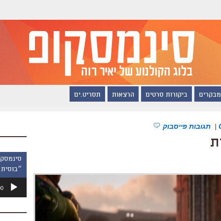
מבקרים
ביקורות סרטים
הרצאות
תסריט.ים
|
תגובות פייסבוק
ת
״בוסית 
נגן
00
אודיו