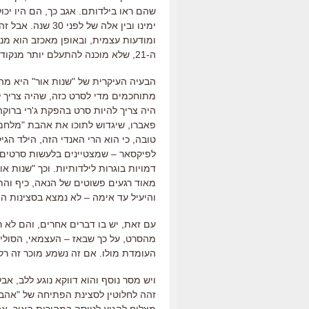
שהם ראו בילדותם
.
אגב כך
,
הם היו יכו
ימינו ובין אלה של לפני
30
שנה
.
אבל זה
ומודעות עצמית
,
ובאופן מאכזב הוא מנ
ה
-21,
שלא מוכנה להתעלם יותר מנקודות
הבעיה העיקרית של
"
שנות אור
"
היא מה
מתוחכמים מדי לסרט כזה
,
שהיה צריך ל
היה צריך להיות סרט בהפקת ג
'
רי ברוק
פאברו
,
שיגדוש לתוכו את אהבת
"
מלחמת
טובה
,
כי הוא הרי האנדי הזה
,
הילד הגי
לפיקסאר
–
שמצטיינים בלעשות סרטים ב
דמויות בוגרות לילדותיות
.
וכך
"
שנות או
מאוד רגעים פשוטים של הנאה
,
כיף וה
והיעיל עד אימה – לא נמצא בסצינות ה
עם זאת
,
יש בו דברים אחרים
,
והם לא ר
מהסרט
,
על כך שבאז
–
העצמאי
,
הסולי
העומדת מולו
.
אם זה נשמע מוכר זה רק
ויש מסר נוסף והוא דווקא נוגע ללב
,
אבל
זהה לחלוטין לסצינת הפתיחה של
"
אהב
מצליח להגיע לטיסה במהירות האור
,
אב