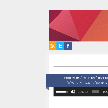
סינמסקופ 505: ״ספיידרמן״, פרסי אופיר,
בהפרעה״, ״לגמור את הלילה״
השתמש
01:00:12
00:
במקש
למעלה/למטה
כדי