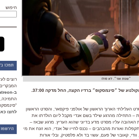
חיפוש
תמכו ב"
רוצים לעז
״שנות אור״. לא סולו
המבקרים 
דיברתי על ״שנות אור״ בפודקאסט הקולנוע של ״סינמסקופ״ ברדיו הקצה, החל מדקה 37:00.
ב-Patreon
התמיכה, 
"סינמסקופ
ט העלילתי הארוך הראשון של אולפני פיקסאר
,
והסרט הראשון
לחצו כאן
ת
–
התחילה מהרגע שילד בשם אנדי מקבל ליום הולדתו את
האהובה עליו מסרט מדע בדיוני שהוא העריץ
.
מרגע שבאז
–
מתקפלות ואורות מהבהבים
–
נכנס לחייו של אנדי
,
הוא זונח את מי
הירשמו 
וודי
,
קאובוי של פעם
,
עשוי בד ולא פלסטיק
,
ובלי אורות