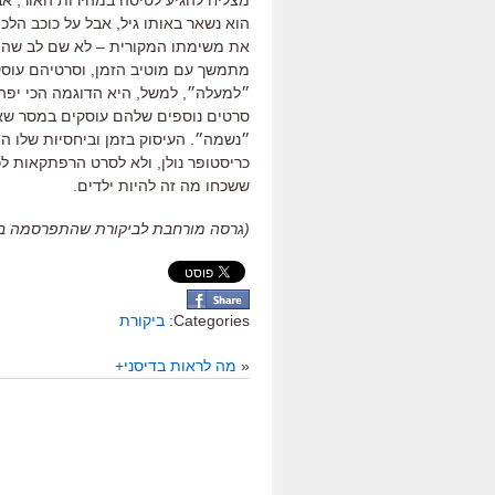
הוא נשאר באותו גיל
,
אבל על כוכב הלכ
את משימתו המקורית
–
לא שם לב שהוא
מתמשך עם מוטיב הזמן, וסרטיהם עוסקי
״למעלה״, למשל, היא הדוגמה הכי יפה ב
סרטים נוספים שלהם עוסקים במסר שאס
״נשמה״. העיסוק בזמן וביחסיות שלו ה
כריסטופר נולן
,
ולא לסרט הרפתקאות ל
ששכחו מה זה להיות ילדים
.
(גרסה מורחבת לביקורת שהתפרסמה ב״כלכליסט
Categories:
ביקורת
«
מה לראות בדיסני+