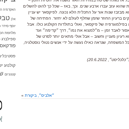
ת שהוא עזב עברו ארבע שנים
.
וכך
,
באז
–
שכל כך להוט להשלים
האקדמיה הי
 מבזבז שנות אור על התכלית הלא נכונה
. לפיקסאר יש עניין
טבל
ם ברעיון החוזר שזמן שחלף לעולם לא יחזור. הפתיחה של
אלן
פילמוגרפיה של פיקסאר, ואולי בתולדות הקולנוע כולו. אבל
יוסף סידר
כ
ור לאבד זמן – מ״למצוא את נמו״, דרך ״קדימה״ ועד
מלחמת הכו
וא
רעיון מעניין וחשוב
–
אבל אולי מתאים יותר לסרט של
ספילברג
ס
כל המשפחה,
שנראה כאילו נעשה על ידי אנשים נטולי נוסטלגיה,
פודקאסט
פסטיבלים
״, 20.6.2022)
קולנוע י
שו
קטנוניזם
״אלביס״, ביקורת
»