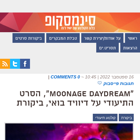
ראשי
על אודות/יצירת קשר
טבלת המבקרים
ביקורות סרטים
הרצאות
תסריט.ים
16 ספטמבר 2022 | 10:45
~
0 COMMENTS
|
תגובות פייסבוק
"Moonage Daydream", הסרט
התיעודי על דיוויד בואי, ביקורת
ביקורת
קולנוע תיעודי