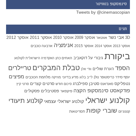
סינמסקופ בטוויטר
Tweets by @cinemascopian
תגים
אבי נשר
אוסקר 2011
אוסקר 2012
אוסקר 2009
אוסקר 2010
3D
אווטאר
אנימציה
אוסקר 2015
ארבעה כוכבים
אוסקר 2013
אוסקר 2014
ביקורת
גיבורי על
דוקאביב
האחים כהן
האקדמיה הישראלית לקולנוע
טבלת המבקרים
טריילרים
הספד
הערת שוליים
וודי אלן
מפיצים
יוסף סידר
כריסטופר נולן
מדע בדיוני
מלחמת הכוכבים
לייב בלוג
מוזיקה
סטיבן ספילברג
סרטים קצרים
נטפליקס
סאנדאנס
סיכום חודש
סרטי קיץ
פודקאסט סינמסקופ הקצה
פסטיבלים
פסקולים
פיקסאר
קולנוע ישראלי
קולנוע תיעודי
קולנוע ישראלי עצמאי
שוברי קופות
תסריטאות
קטנוניזם