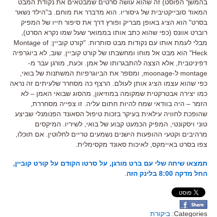
בהמשך הפוסט) זה שהוא עושה סרטים שמבטאים את נקודת המבט
המאוד סובייקטיבית של גיסוריו. הוא מדברר את מוחם. ב"הילד נשאר
בסרט" הוא הציג באופן מבריק ופורץ דרך את סיפור חייו של המפיק
רוברט אוונס (כפי שהוא כתב אותו בממואר שעל שמו נקרא הסרט),
מבלי לעמת אותו עם נקודות מבט סותרות. "קורט קוביין: Montage of
Heck" הוא מבט אל מוחו ומחשבתו של קורט קוביין. שוב, לא ביוגרפיה
דפיניטבית, אלא הצצה להתבגרותו של אמן. וכעת, מורגן עבר מ-
montage ל-moonage, ומספר את הביוגרפיות המשתנות של בואי,
כפי שהוא עצמו הציג אותן לעולם. הרצף כה מסחרר שלעיתים זה נראה
כמו יצירה אבטרקטית שמקומה במוזיאון, מהסוג שבואי האמן – לא
הזמר – היה בוודאי שמח להיות חתום עליה. זו צפייה מסחררת,
שהופכת לחוויה עילאית בעיקר בזכות טיפול הסאונד הפנומנלי שביצע
טוני ויסקונטי, המפיק הכמעט קבוע של בואי, לשיריו. המיקסים
מרהיבים וקטעי ההופעות הישנים נשמעים טריים לחלוטין. אם תוכלו,
צפו בסרט באיימקס, לאיכות סאונד מקסימלית.
תמצאו שיחה שלי עם ברט מורגן, על סרטו הקודם על קורט קוביין,
החל מדקה 8:00 בלינק הזה
.
Categories:
ביקורת