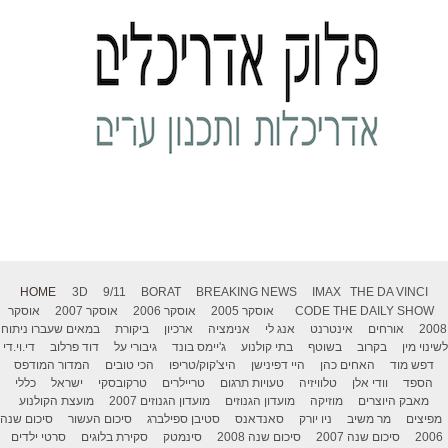
HOME
3D
9/11
BORAT
BREAKING NEWS
IMAX
THE DA VINCI
THE DAILY SHOW
CODE
אוסקר 2005
אוסקר 2006
אוסקר 2007
אוסקר
2008
אורחים
אינטרנט
אנג לי
אנימציה
ארכיון
ביקורת
במאים שעברו ניתוח
לשינוי מין
בקרוב
בשוטף
בתי קולנוע
ג'יימס בונד
גיבורי על
דוד פרלוב
די.וי.די
דפש מוד
האחים כהן
היי דפינישן
היצ'קוק/טריפו
הכי טובים
המדור המודפס
הספד
וודי אלן
טלוויזיה
טעויות תרגום
טריילרים
טרקובסקי
ישראל
כללי
מאבק היוצרים
מוזיקה
מועדון הגנוזים
מועדון הגנוזים 2007
מועצת הקולנוע
מפיצים
מר משיב
ניו יורק
סאנדאנס
סטיבן ספילברג
סיכום העשור
סיכום שנה
2006
סיכום שנה 2007
סיכום שנה 2008
סינמטק
סקירת בלוגים
סרטי ילדים