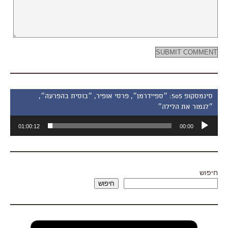
סינמסקופ 505: ״ספיידרמן״, פרסי אופיר, ״בוסית בהפרעה״,
״לגמור את הלילה״
נגן
01:00:12
00:00
אודיו
חיפוש
חיפוש