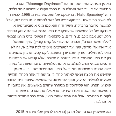
באופן מפתיע השיר שפותח את "Moonage Daydream", הסרט
התיעודי על דיוויד בואי שעולה היום בבתי הקולנוע לשבוע אחד בלבד,
הוא "Hallo Spaceboy", ברימיקס של הפטשופ בויז מ-1995. לכאורה
לא השיר הכי קאנוני בדיסקוגרפיה של בואי לפתוח איתו סרט כזה, אבל
למעשה מדובר בהברקה: השיר הזה הוא כמו מיני-אוטוביוגרפיה או
אינדקס של כל הנושאים שהעסיקו את בואי הזמר ושבהם עוסק הסרט:
חלל, זמן, אבק כוכבים, חיזרים, ביסקסואליות וכאוס. ברט מורגן (במאי
"הילד נשאר בסרט", והסרט התיעודי על קורט קוביין) עורך מונטאז'
אודיו-ויזואלי טריפי, שמיועד למעריצים מיטיבי לכת של בואי, זה לא
בואי למתחילים. מורגן, שגם ערך בעצמו, ליקט קטעי ארכיון שמציגים
רק את בואי הפומבי. זו לא ביוגרפיה סדורה, אלא קטלוג של הדמויות
והפנים שבואי הציג לעולם, בראיונות טלוויזיוניים ובהופעות על במה.
אלה הפנים המשתנות תמיד של בואי, והסתירות שהיו בו – מאמן
שחיפש את הקצה ושאף לאתגר קהל, ליוצר שחיזר אחר הקהל, הרגיש
ששעתו להצליח הגיעה, והפך לסופרסטאר שממלא איצטדיונים ולכוכב
קולנוע. הסרט הוא קליידוסקופ מסחרר שהולם באישונים. אין כתוביות
המציגות את השנים ואת השירים, או אפילו את הסרטים שמהם
לקוחים הקטעים, אבל אם אתם אוהבי בואי, אתם כבר אמורים לזהות
אותם לבד.
מה שמעניין בסרטיו של מורגן (הראזינו לראיון שלי איתו מ-2015