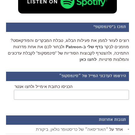
תמכו ב"סינמסקופ"
רוצים לעזור לממן את פעילות הבלוג, טבלת המבקרים והפודקאסט?
מוזמנים לבקר
בדף שלי ב-Patreon
ולבחור לכם את אחת מדרגות
התמיכה, ולהצטרף לקבוצות הסודיות של "סינמסקופ" לקבלת עדכונים
והמלצות פרטיות.
לחצו כאן
הירשמו לעדכוני המייל של ״סינמסקופ״
הכניסו כתובת אימייל ולחצו אנטר
תגובות אחרונות
אחד
על
״האודיסאה״ של כריסטופר נולאן, ביקורת