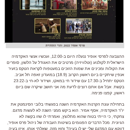
פרסי אופיר 2022. והרי התחזית
ההצבעה לפרסי אופיר ננעלה היום ב-12:00, ועכשיו אנשי האקדמיה
הישראלית לקולנוע (וטלוויזיה) מרטיבים את האגודל על הלשון, סופרים
את הקולות ומכינים את שמות הזוכים במעטפות לקראת הטקס בזעיר
אנפין שיתקיים ביום ראשון הקרוב (18.9) במועדון זאפה תל אביב.
הטקס יתחיל ב-17:30 עם שידור חי במאקו, ושידור לא-חי ב-23:22
בקשת. אבל אם אתם רוצים לדעת מה אני חושב שיקרה שם ביום
ראשון, קפצו פנימה.
בתחילת עונת הקרנות האקדמיה השנה בפגשתי בלובי הסינמטק את
יו"ר האקדמיה, אסף אמיר. הוא ביקש ממני השנה לא לעשות מדגם.
צחקתי, כי הייתי בטוח שהוא מתלוצץ, ואמרתי לו שזו בקשה לא
הגיונית. מכל הדברים הפגומים בשיטות העבודה של ניהול פרס אופיר,
דווקא עם המדגם שלי יש לו בעיה? וחוץ מזה, שאלתי אותו, איזו בעיה