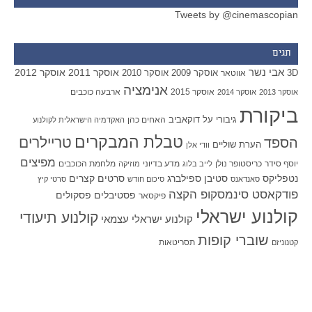
Tweets by @cinemascopian
תגים
אבי נשר
אוסקר 2011
אוסקר 2012
אוסקר 2009
אוסקר 2010
3D
אווטאר
אנימציה
אוסקר 2015
ארבעה כוכבים
אוסקר 2013
אוסקר 2014
ביקורת
גיבורי על
דוקאביב
האחים כהן
האקדמיה הישראלית לקולנוע
טבלת המבקרים
טריילרים
הספד
הערת שוליים
וודי אלן
מפיצים
יוסף סידר
כריסטופר נולן
מדע בדיוני
מלחמת הכוכבים
לייב בלוג
מוזיקה
סטיבן ספילברג
סרטים קצרים
נטפליקס
סאנדאנס
סיכום חודש
סרטי קיץ
פודקאסט סינמסקופ הקצה
פסטיבלים
פסקולים
פיקסאר
קולנוע ישראלי
קולנוע תיעודי
קולנוע ישראלי עצמאי
שוברי קופות
תסריטאות
קטנוניזם