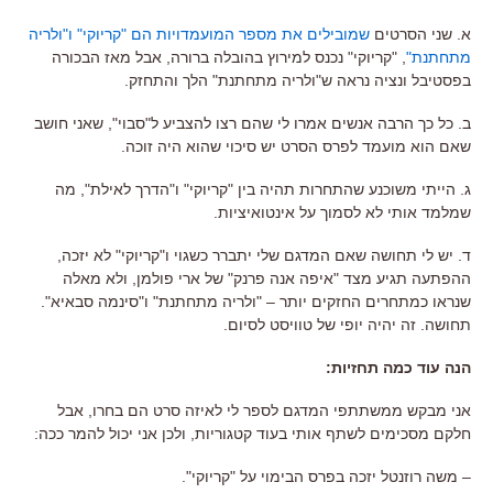
א. שני הסרטים
שמובילים את מספר המועמדויות הם "קריוקי" ו"ולריה
מתחתנת"
, "קריוקי" נכנס למירוץ בהובלה ברורה, אבל מאז הבכורה
בפסטיבל ונציה נראה ש"ולריה מתחתנת" הלך והתחזק.
ב. כל כך הרבה אנשים אמרו לי שהם רצו להצביע ל"סבוי", שאני חושב
שאם הוא מועמד לפרס הסרט יש סיכוי שהוא היה זוכה.
ג. הייתי משוכנע שהתחרות תהיה בין "קריוקי" ו"הדרך לאילת", מה
שמלמד אותי לא לסמוך על אינטואיציות.
ד. יש לי תחושה שאם המדגם שלי יתברר כשגוי ו"קריוקי" לא יזכה,
ההפתעה תגיע מצד "איפה אנה פרנק" של ארי פולמן, ולא מאלה
שנראו כמתחרים החזקים יותר – "ולריה מתחתנת" ו"סינמה סבאיא".
תחושה. זה יהיה יופי של טוויסט לסיום.
הנה עוד כמה תחזיות:
אני מבקש ממשתתפי המדגם לספר לי לאיזה סרט הם בחרו, אבל
חלקם מסכימים לשתף אותי בעוד קטגוריות, ולכן אני יכול להמר ככה:
– משה רוזנטל יזכה בפרס הבימוי על "קריוקי".