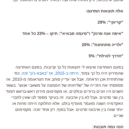
אלה תוצאות המדגם:
"קריוקי": 29%
"איפה אנה פרנק" ו"סינמה סבאיא": תיקו – 23% כל אחד
"ולריה מתחתנת": 20%
"הדרך לאילת": 5%
בפעם האחרונה שיצאו לי תוצאות כל כך קרובות, בפעם האחרונה
שהמירוץ היה כל כך צמוד,
היתה ב-2015, אז "באבא ג'ון" זכה
, כפי
שהתחזית אכן הראתה. אבל אני עדיין סוחב את הטראומה מ-2010, אז
פספסתי את הזכייה של "שליחותו של הממונה על משאבי אנוש". בשאר
השנים היו זוכים ברורים ובולטים, או מקסימום מירוץ ראש-בראש תמוד
בין שני סרטים. אבל לא בין ארבעה. זה בעיקר מספר לנו שאין לחברי
האקדמיה השנה מועמד מועדף בולט, אלא החלוקה היתה פחות או
יותר שווה בין ארבעה סרטים. אבל בסוף, רק אחד זוכה. מקסימום
שניים.
הנה כמה תובנות: