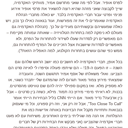
לפרס אופיר. אבל לפי מה שאני מתרשם אמיר, מוותיקי האקדמיה,
שייך לקבוצה שאני מזהה שהיא רוצה להשאיר את פרסי אופיר אירוע
פנימי ופרטי עבור חברי האקדמיה בלבד. יש כאלה מחברי הנהלת
האקדמיה שאומרים לי את זה מפורשות, ועוד בגאווה כאילו כך נכון, ויש
כאלה שמעשיהם ובקשותיהם מעידים על כך. (הנהלת האקדמיה גם
מעולם לא נימקה למה בתחרות הטלוויזיה – שאותה עמותה מקיימת –
הם מאפשרים רק לסדרות שעלו לשידור להתחרות על הפרס, ולא
מאפשרים לסדרות שיושבות אצל הזכיינים על המדף להתחרות גם,
ממש כפי שהם עושים בתחרות הקולנוע, למה האפליה הזאת?).
בכל אופן, חברי האקדמיה לא חושבים כמו יושב הראש שלהם וגם
השנה – זו הפעם ה-19! – הם שיתפו פעולה וסיפרו לי לאיזה סרט הם
הצביעו. ואולי משאלתו של אסף אמיר תתגשם השנה, והעובדה
שמצאתי מירוץ צמוד מאוד תגרום לזה שהמדגם שלי יתברר כשגוי, או
לא מספיק מלא. ואז במקום ספוילר יהיה להם שם טוויסט מהסרטים.
בכנות, לא ראיתי מימיי מירוץ כה תמוד. מילא, כשזה בין סרטים – אבל
בין ארבעה? נדיר מאוד. אם הייתי CNN בליל הבחירות הייתי אומר
"Too Close To Call", אבל זה רק אני, וזה רק ספורט, וכל מי שעסוק
בנבואות ותחזיות מקבל את הבזיונות באותה אדישות כמו את
ההצלחות. אז הנה מה שגיליתי בימים האחרונים, משיחות עם לא מעט
חברי אקדמיה שהצביעו (אני מבקש את הבחירות רק של חברים
שהצביעו בפועל, ורק מאלה שלא עבדו באחד הסרטים המועמדים).