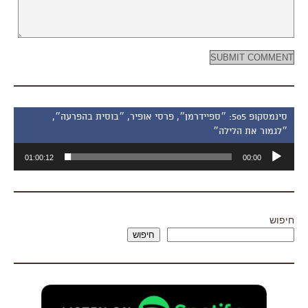
סינמסקופ 505: ״ספיידרמן״, פרסי אופיר, ״בוסית בהפרעה״,
״לגמור את הלילה״
נגן
01:00:12
00:00
אודיו
חיפוש
חיפוש