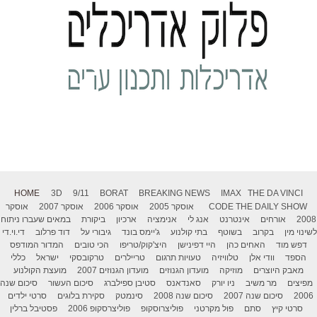
HOME
3D
9/11
BORAT
BREAKING NEWS
IMAX
THE DA VINCI
THE DAILY SHOW
CODE
אוסקר 2005
אוסקר 2006
אוסקר 2007
אוסקר
2008
אורחים
אינטרנט
אנג לי
אנימציה
ארכיון
ביקורת
במאים שעברו ניתוח
לשינוי מין
בקרוב
בשוטף
בתי קולנוע
ג'יימס בונד
גיבורי על
דוד פרלוב
די.וי.די
דפש מוד
האחים כהן
היי דפינישן
היצ'קוק/טריפו
הכי טובים
המדור המודפס
הספד
וודי אלן
טלוויזיה
טעויות תרגום
טריילרים
טרקובסקי
ישראל
כללי
מאבק היוצרים
מוזיקה
מועדון הגנוזים
מועדון הגנוזים 2007
מועצת הקולנוע
מפיצים
מר משיב
ניו יורק
סאנדאנס
סטיבן ספילברג
סיכום העשור
סיכום שנה
2006
סיכום שנה 2007
סיכום שנה 2008
סינמטק
סקירת בלוגים
סרטי ילדים
סרטי קיץ
סתם
פול מקרטני
פוליצרוסקופ
פוליצרסקופ 2006
פסטיבל ברלין