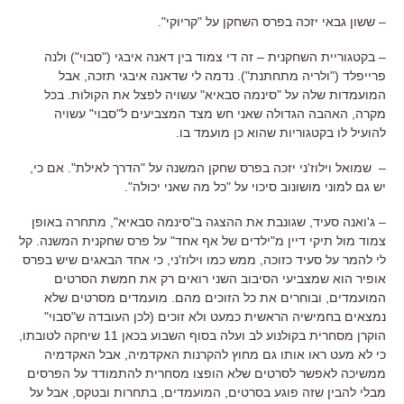
– ששון גבאי יזכה בפרס השחקן על "קריוקי".
– בקטגוריית השחקנית – זה די צמוד בין דאנה איבגי ("סבוי") ולנה
פרייפלד ("ולריה מתחתנת"). נדמה לי שדאנה איבגי תזכה, אבל
המועמדות שלה על "סינמה סבאיא" עשויה לפצל את הקולות. בכל
מקרה, האהבה הגדולה שאני חש מצד המצביעים ל"סבוי" עשויה
להועיל לו בקטגוריות שהוא כן מועמד בו.
– שמואל וילוז'ני יזכה בפרס שחקן המשנה על "הדרך לאילת". אם כי,
יש גם למוני מושונוב סיכוי על "כל מה שאני יכולה".
– ג'ואנה סעיד, שגונבת את ההצגה ב"סינמה סבאיא", מתחרה באופן
צמוד מול תיקי דיין מ"ילדים של אף אחד" על פרס שחקנית המשנה. קל
לי להמר על סעיד כזוכה, ממש כמו וילוז'ני, כי אחד הבאגים שיש בפרס
אופיר הוא שמצביעי הסיבוב השני רואים רק את חמשת הסרטים
המועמדים, ובוחרים את כל הזוכים מהם. מועמדים מסרטים שלא
נמצאים בחמישיה הראשית כמעט ולא זוכים (לכן העובדה ש"סבוי"
הוקרן מסחרית בקולנוע לב ועלה בסוף השבוע בכאן 11 שיחקה לטובתו,
כי לא מעט ראו אותו גם מחוץ להקרנות האקדמיה, אבל האקדמיה
ממשיכה לאפשר לסרטים שלא הופצו מסחרית להתמודד על הפרסים
מבלי להבין שזה פוגע בסרטים, המועמדים, בתחרות ובטקס, אבל על