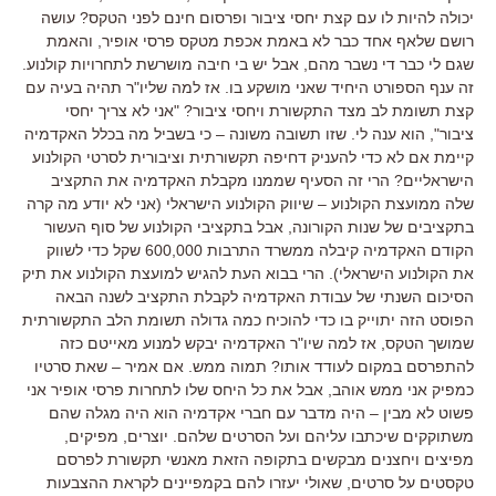
יכולה להיות לו עם קצת יחסי ציבור ופרסום חינם לפני הטקס? עושה
רושם שלאף אחד כבר לא באמת אכפת מטקס פרסי אופיר, והאמת
שגם לי כבר די נשבר מהם, אבל יש בי חיבה מושרשת לתחרויות קולנוע.
זה ענף הספורט היחיד שאני מושקע בו. אז למה שליו"ר תהיה בעיה עם
קצת תשומת לב מצד התקשורת ויחסי ציבור? "אני לא צריך יחסי
ציבור", הוא ענה לי. שזו תשובה משונה – כי בשביל מה בכלל האקדמיה
קיימת אם לא כדי להעניק דחיפה תקשורתית וציבורית לסרטי הקולנוע
הישראליים? הרי זה הסעיף שממנו מקבלת האקדמיה את התקציב
שלה ממועצת הקולנוע – שיווק הקולנוע הישראלי (אני לא יודע מה קרה
בתקציבים של שנות הקורונה, אבל בתקציבי הקולנוע של סוף העשור
הקודם האקדמיה קיבלה ממשרד התרבות 600,000 שקל כדי לשווק
את הקולנוע הישראלי). הרי בבוא העת להגיש למועצת הקולנוע את תיק
הסיכום השנתי של עבודת האקדמיה לקבלת התקציב לשנה הבאה
הפוסט הזה יתוייק בו כדי להוכיח כמה גדולה תשומת הלב התקשורתית
שמושך הטקס, אז למה שיו"ר האקדמיה יבקש למנוע מאייטם כזה
להתפרסם במקום לעודד אותו? תמוה ממש. אם אמיר – שאת סרטיו
כמפיק אני ממש אוהב, אבל את כל היחס שלו לתחרות פרסי אופיר אני
פשוט לא מבין – היה מדבר עם חברי אקדמיה הוא היה מגלה שהם
משתוקקים שיכתבו עליהם ועל הסרטים שלהם. יוצרים, מפיקים,
מפיצים ויחצנים מבקשים בתקופה הזאת מאנשי תקשורת לפרסם
טקסטים על סרטים, שאולי יעזרו להם בקמפיינים לקראת ההצבעות