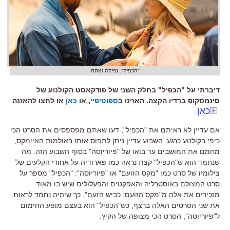
"הכפיל". נפילה ומתח
דיברתי על "הכפיל" בחלק השני של פודקאסט הקולנוע של
סינמסקופ ברדיו הקצה. האזינו ב
ספוטיפיי
, או
כאן
או לחצו להאזנה
כאן
אם עדיין לא ראיתם את
"
הכפיל
",
דעו שאתם מפספסים את הסרט הכי
כיפי בקולנוע כרגע
.
השבוע עדיין ניתן לתפוס אותו באולמות האיימקס
,
מחמם את המושבים עד בואו של
"
פיוריוסה
"
בסוף השבוע הזה
.
מה
שנחמד הוא ש
"
הכפיל
"
קצת נראה כמו פארודיה על אחורי הקלעים של
צילומיו של סרט כמו
"
מקס הזועם
"
או
"
פיוריוסה
": "
הכפיל
"
מספר על
סרט המצולם באוסטרליה והאפקטים והפעלולים שיש בו מאוד
מזכירים את אלה מ
"
מקס הזועם
:
כביש הזעם
",
כך שיהיה נחמד לראות
את שני הסרטים האלה ברצף
,
כש
"
הכפיל
"
הוא בעצם מופע החימום
ל
"
פיוריוסה
",
הסרט הכי מצופה של הקיץ
.