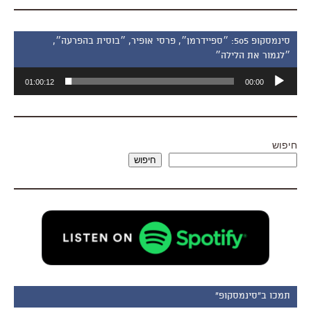
סינמסקופ 505: ״ספיידרמן״, פרסי אופיר, ״בוסית בהפרעה״,
״לגמור את הלילה״
נגן
01:00:12
00:00
אודיו
חיפוש
חיפוש
תמכו ב"סינמסקופ"