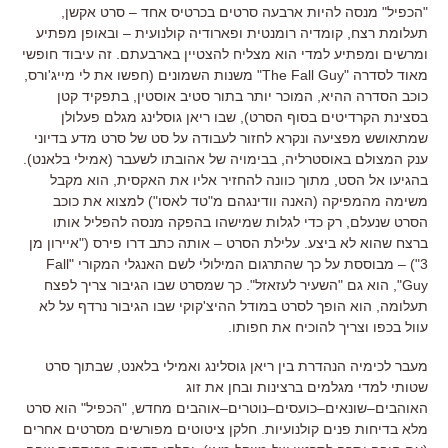
"
הכפיל
"
מנסה להיות ארבעה סרטים בכרטיס אחד
–
סרט אקשן
,
תעלומת רצח
,
קומדיה רומנטית ופארודיה קולנועית
–
ובאופן מפתיע
ומרשים ומפתיע למדי הוא מצליח להצטיין בארבעתם
.
זה עיבוד חופשי
מאוד לסדרה
"The Fall Guy"
משנות השמונים
(
חפשו את לי מייג
'
ורס
,
כוכב הסדרה ההיא
,
המוכר יותר בתור סטיב אוסטין
,
בתפקיד קטן
בסצינת הקרדיטים בסוף הסרט
),
שבו ריאן גוסלינג מגלם פעלולן
שמתאושש מפציעה ונקרא לחזור לעבודה על סט של סרט מדע בדיוני
ענק המצולם באוסטרליה
,
בבימויה של אהובתו לשעבר
(
אמילי בלאנט
).
בהגיעו אל הסט
,
מתוך כוונה להחזיר אליו את האקסית
,
הוא מקבל
משימה מהמפיקה
(
האנה וודינגהם מ
"
טד לאסו
")
למצוא את כוכב
הסרט שנעלם
,
רק כדי לגלות שמישהו בהפקה מנסה להפליל אותו
ברצח שהוא לא ביצע
.
עלילת הסרט
–
אותה כתב דרו פירס
("
איירון מן
3") –
מבוססת על כך שהתרגום המילולי לשם האנגלי המקורי
"Fall
Guy",
הוא גם
"
השעיר לעזאזל
".
כך שמסרט שבו הגיבור צריך לפצח
תעלומה
,
הוא הופך לסרט במודל ההיצ
'
קוקי שבו הגיבור נרדף על לא
עוול בכפו וצריך להוכיח את חפותו
.
מעבר לכימיה הנהדרת בין ריאן גוסלינג ואמילי בלאנט
,
שבתוך סרט
שטותי למדי מגלמים ברצינות ובחן את זוג
האוהבים
–
שונאים
–
כועסים
–
נוטרים
–
אוהבים מחדש
, "
הכפיל
"
הוא סרט
מלא בדיחות פנים קולנועיות
.
חלקן ציטוטים מפורשים מסרטים אחרים