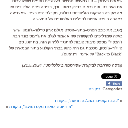
שמגלם פעלולן
–
היו למעשה חמישה פעלולנים נוספים שעשו עבורו
את העבודה
,
והם נראים בדיוק כמוהו
.
וכך
,
בדיחה פנים הוליוודית על
מה שקורה בהפקות הוליוודיות גדולות
,
מקבלת נפח רציני
,
שמצדיעה
באהבה בווירטואוזיות לחיילים האלמוניים של התעשיה
.
(
אגב
,
את כוכב הסרט
–
בתוך
–
הסרט מגלם ארון טיילור
–
ג
'
ונסון
,
שיש
כאלה שמדליפים לתקשורת שהוא אמור לגלם את ג
'
יימס בונד הבא
,
ו
"
הכפיל
"
מספק סיבות טובות להתנגד לליהוק הזה
.
בת זוגו
,
סם
טיילור
–
ג
'
ונסון
,
מככבת גם היא כרגע בבתי הקולנוע בתור הבמאית של
"Back to Black"
על איימי וויינהאוס
).
(גרסה מורחבת לביקורת שפורסמה ב"כלכליסט", 21.5.2024)
Categories:
ביקורת
«
"כוכב הקופים: ממלכה חדשה", ביקורת
"פיוריוסה: סאגת מקס הזועם", ביקורת
»