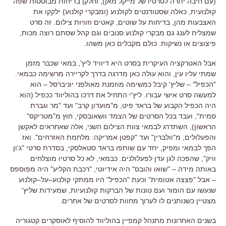
(
עם חיבה יתרה לסרטיו של מייקל מאן
),
וחלקן בדיחות מבוססות שפה
קולנועית
,
כאלה שסטודנטים לקולנוע
(
ומבקרי קולנוע
)
ילקקו את
האצבעות מהן
,
בדיחות על שוטים
,
קאטים וזוויות צילום
.
זה סרט
שמצליח לענג גם מבקרי קולנוע סנובים וגם קהל שסתם רוצה מכות
,
פיצוצים או נשיקות
.
כולם מקבלים כאן משהו
.
אבל האטרקציה העיקרית בסרט היא דיוויד ליץ
',
במאי שכבר מזמן
שמתי עליו עין
,
והוא עולה כאן מדרגה בדרך לקריירה מרשימה כבמאי
.
"
הכפיל
" –
שליץ
'
קיבל כמשימה מוזמנת מאולפני יוניברסל
–
הוא
למעשה סרט אישי עבורו
.
ליץ
'
י התחיל את דרכו בהוליווד ככפיל
(
הוא
היה הכפיל הקבוע של בראד פיט
,
מ
"
מועדון קרב
"
ועד
"
מר וגברת
סמית
",
ועבד בכל הסרטים של הצמד וושאובסקי
,
חוץ מ
"
מטריקס
"
הראשון
),
השתדרג לבמאי צוות הצילום השני
,
אלה שאחראים לאקשן
והפעלולים
,
מ
"
וולברין
"
ועד
"
קפטן אמריקה
:
מלחמת האזרחים
".
ואז
הפך לבמאי ומפיק
,
יחד עם שותפו בראד סטאלסקי
,
בסדרת סרטי
"
ג
'
ון
וויק
",
שהפכה לגן עדן לפעלולנים
.
כבמאי
,
לא כל סרטיו מוצלחים
באותה מידה
– "
שואו והובס
"
היה אידיוטי
, "
רכבת הקליע
"
היה מפוספס
–
אבל
"
פצצה אטומית
"
וכעת
"
הכפיל
"
היו ממתקי קולנוע
–
על
–
קולנוע
שנעשו עם הומור ועם טונות של הברקות קולנועיות
,
שמעידות שליץ
'
מצטיין כשנותנים לו לערוך מחוות לסרטים של אחרים
.
בשנים האחרונות מתנהל קמפיין בהוליווד להוסיף לאוסקרים קטגוריה