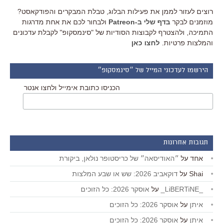
רוצים לעזור לממן את פעילות הבלוג, טבלת המבקרים והפודקאסט?
מוזמנים לבקר
בדף שלי ב-Patreon
ולבחור לכם את אחת מדרגות
התמיכה, ולהצטרף לקבוצות הסודיות של "סינמסקופ" לקבלת עדכונים
והמלצות פרטיות.
לחצו כאן
הירשמו לעדכוני המייל של ״סינמסקופ״
הכניסו כתובת אימייל ולחצו אנטר
תגובות אחרונות
אחד
על
״האודיסאה״ של כריסטופר נולאן, ביקורת
Shai
על
דוקאביב 2026: שש או שבע המלצות
_LiBERTiNE_
על
אוסקר 2026: כל הזוכים
איתן
על
אוסקר 2026: כל הזוכים
איתן
על
אוסקר 2026: כל הזוכים