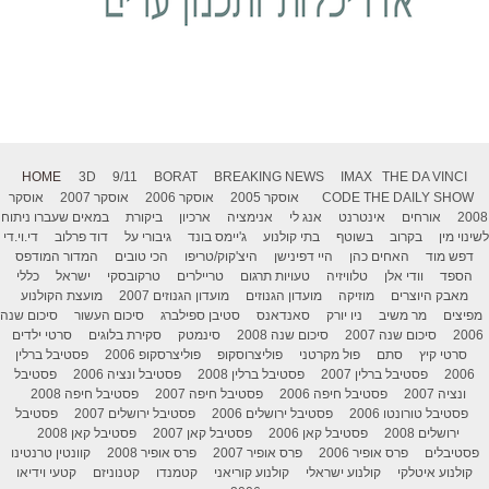
HOME
3D
9/11
BORAT
BREAKING NEWS
IMAX
THE DA VINCI
THE DAILY SHOW
CODE
אוסקר 2005
אוסקר 2006
אוסקר 2007
אוסקר
2008
אורחים
אינטרנט
אנג לי
אנימציה
ארכיון
ביקורת
במאים שעברו ניתוח
לשינוי מין
בקרוב
בשוטף
בתי קולנוע
ג'יימס בונד
גיבורי על
דוד פרלוב
די.וי.די
דפש מוד
האחים כהן
היי דפינישן
היצ'קוק/טריפו
הכי טובים
המדור המודפס
הספד
וודי אלן
טלוויזיה
טעויות תרגום
טריילרים
טרקובסקי
ישראל
כללי
מאבק היוצרים
מוזיקה
מועדון הגנוזים
מועדון הגנוזים 2007
מועצת הקולנוע
מפיצים
מר משיב
ניו יורק
סאנדאנס
סטיבן ספילברג
סיכום העשור
סיכום שנה
2006
סיכום שנה 2007
סיכום שנה 2008
סינמטק
סקירת בלוגים
סרטי ילדים
סרטי קיץ
סתם
פול מקרטני
פוליצרוסקופ
פוליצרסקופ 2006
פסטיבל ברלין
2006
פסטיבל ברלין 2007
פסטיבל ברלין 2008
פסטיבל ונציה 2006
פסטיבל
ונציה 2007
פסטיבל חיפה 2006
פסטיבל חיפה 2007
פסטיבל חיפה 2008
פסטיבל טורונטו 2006
פסטיבל ירושלים 2006
פסטיבל ירושלים 2007
פסטיבל
ירושלים 2008
פסטיבל קאן 2006
פסטיבל קאן 2007
פסטיבל קאן 2008
פסטיבלים
פרס אופיר 2006
פרס אופיר 2007
פרס אופיר 2008
קוונטין טרנטינו
קולנוע איטלקי
קולנוע ישראלי
קולנוע קוריאני
קטמנדו
קטנוניזם
קטעי וידיאו