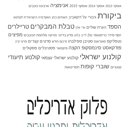
אנימציה
אוסקר 2015
ארבעה כוכבים
אוסקר 2013
אוסקר 2014
ביקורת
גיבורי על
דוקאביב
האחים כהן
האקדמיה הישראלית לקולנוע
טבלת המבקרים
טריילרים
הספד
הערת שוליים
וודי אלן
מפיצים
יוסף סידר
כריסטופר נולן
מדע בדיוני
מלחמת הכוכבים
לייב בלוג
מוזיקה
סטיבן ספילברג
סרטים קצרים
נטפליקס
סאנדאנס
סיכום חודש
סרטי קיץ
פודקאסט סינמסקופ הקצה
פסטיבלים
פסקולים
פיקסאר
קולנוע ישראלי
קולנוע תיעודי
קולנוע ישראלי עצמאי
שוברי קופות
תסריטאות
קטנוניזם