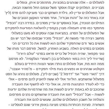
לפעלולנים
–
אלה שנוהגים במכוניות
,
מתהפכים איתן
,
ונופלים
מבניינים
.
המלהקים יקבלו אוסקר משל עצמם החל מהשנה הבאה
,
אבל הפעלולנים עדיין לא
.
גילדת השחקנים כבר מעניקה להם פרס
(
ליץ
'
זכה באחד כזה על
"
זהות אבודה
",
אחד מסרטי האקשן הטובים של
המילניום הנוכחי
),
אבל באוסקרים עדיין מסרבים
.
במידה רבה
"
הכפיל
"
מתפקד כמו סרט תעמולה מצוין בקמפיין להעלאת המודעות לתפקידם
של הפעלולנים על הסרט
.
במציאות שבה עוסקים לא מעט בפעלולי
מחשב ויצירה פרי מעשה
AI, "
הכפיל
"
מזכיר שבסופו של דבר יש גם
אנשים בשר ודם שהתפקיד שלהם הוא לעשות את כל הדברים הכי
מסוכנים בסרטים האלה
.
בשבוע האחרון
,
למשל
,
פורסם דבר מותו של
טוני מקפאר
,
שהיה הכפיל של כריס פראט בסרטי
"
עולם היורה
"
(
שדיוויד ליץ
'
היה במאי הפעלולים בו
)
ו
"
שומרי הגלקסיה
".
לא פורסם
ממה הוא מת
,
אבל פעלולנים נותרו אנשי הצוות היחידים בעולם
הקולנוע שנהרגים או נפצעים בעת מילוי תפקידם
–
מ
"
מהיר ועצבני
",
דרך
"
הארי פוטר
"
ועד
"
דדפול
2" (
שביים ליץ
'),
פעלולנים נהרגו על הסט
מפעלול שהשתבש
.
הוליווד אולי לא ששה להעניק להם פרסים
–
אולי
כדי לא לעודד התנהגות פזיזה
,
או אולי כדי לא לחשוף את העובדה
שהכוכבים לא באמת יודעים לעשות את מה שהדמויות שלהם יודעות
לעשות
–
אבל
"
הכפיל
"
חוגג את העובדה שהשחקנים נהנים מפרסום
והצלחה על חשבון הפעלולנים שלהם
,
שעושים להם את העבודה
השחורה
.
סצינת הכותרות בסרט מציגה באופן אירוני שגם לגוסלינג
–