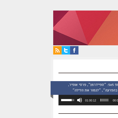
סינמסקופ 505: ״ספיידרמן״, פרסי אופיר,
בהפרעה״, ״לגמור את הלילה״
השתמש
01:00:12
00:
במקש
למעלה/למטה
כדי