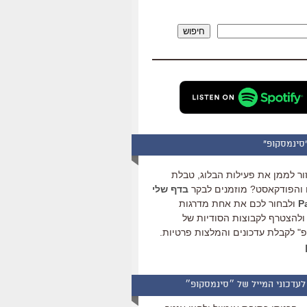
להגביר
או
חיפוש
להנמיך
עוצמת
שמע.
סינמסקופ"
ור לממן את פעילות הבלוג, טבלת
והפודקאסט? מוזמנים לבקר
בדף שלי
ולבחור לכם את אחת מדרגות
ולהצטרף לקבוצות הסודיות של
" לקבלת עדכונים והמלצות פרטיות.
לעדכוני המייל של ״סינמסקופ״