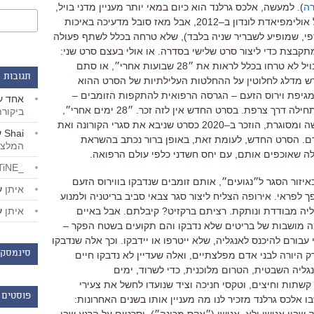
רה
).
למעשה
,
אלכס גרלנד הוא כיום במאי יותר מעניין מדני בויל
,
ולימפיאדת לונדון ב
–
2012
,
אבל מאז סובל מדעיכה באיכות
פי, שמופיע לשבריר שניה בלבד
),
שלא טרחה בכלל לשתף פעולה
תקבצת כדי ליצור סרט שלישי בסדרה
.
או אולי בעצם סרט שני
:
ויל לא טרחו בכלל לראות את ״
28
שבועות אחרי״
,
או סתם
תגובות 
ש מדלג לחלוטין על ההחלטות העלילתיות של הסרט ההוא
גיפת וירוס הזעם
–
הגרסה הרפואית להתקפות הזומבים
–
אחד
ע
חילה דרך צרפת
.
בסרט החדש אין לזה זכר
.
״
28
ימים אחרי״
,
ביקור
ה ומסוגרת
,
הוזכר ב
–
2020
כסרט שניבא את סגרי הקורונה ואת
Shai
ע
ם
.
הסרט החדש
,
לעומת זאת
,
באופן ברור נכתב בהשראת
המלצו
לה שאוכפים אותם
,
עם יחס חשדני כלפי עולם הרפואה
.
_LiBERTiNE_
איזור הסגר ל״נגועים״
,
אותם זומבים שנדבקו בווירוס הזעם
איתן
ע
ך לפראי
.
אירופה הצליח ליצור סגר צבאי סביב בריטניה ולמנוע
איתן
ע
ליה מבודדת ונותקת. רציתם ברקזיט? קיבלתם
.
אבל באיים
ה מושבות של בריטים שלא נדבקו והם תקועים בשטח הפקר
–
 עבורם להיכנס לאנגליה
,
שלא ייטרפו או יידבקו
.
וכך אלה שנדבקו
סינמסקו
 היורה לבני אדם מפלצתיים
,
ואלה שעדיין לא נדבקו חיים
נגליה השבטית
,
הטרום מלוכנית
,
כדי לשרוד
,
ימים
קשתות וחיצים
,
וטקסי חניכה וציד שנועדו לחשל את צעירי
פוסטים 
 אלכס גרלנד מזכיר לנו מה מעניין אותו בשנים האחרונות
: