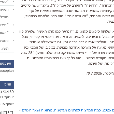
 שבין אנושי ולא
–
אנושי
(
״אקס מכינה״
),
וסרטים על הרגע שבו
״ספייד
הכחדה״
,
״רדופה״ ו״הקרב על אמריקה״
).
גרלנד עושה סרטים
ת קיצוניות שמציגות מציאות שבה האנושות נמצאת על סף
ה אלים ומפחיד
,
״
28
שנה אחרי״ הוא סרט מלחמה ברוטאלי
,
מוביל
ציד
.
״תיכון
 שלוקח סיכונים סגנוניים
.
זה נראה כמו סרט האימה שלארס פון
״האודי
ים בצילום ובעריכה
.
לרגעים זה נראה מנייריסטי או קפריזי
,
אבל
ה ויזואלית שנראה כבר הרבה זמן
.
גם כשהעלילה עומדת
היא מגיעה אל מערכה אחרונה מצוינת
,
בכיכובו של זומבי ענק
תשע ה
ופעת אורח של רייף פיינס שמצדיקה סרט שלם משלו
)
״
28
שנה
רתו מקורית לחלוטין
.
הוא כל כך נועז בבחירותיו האסתטיות
קופתי של השנה
.
סינמסקו
ascopian
8.7.202)
תגים
אבי נ
3D
אוסקר 2011
אוסקר 2015
אר העולם
»
ביקו