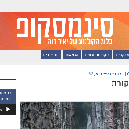
מבקרים
ביקורות סרטים
הרצאות
תסריט.ים
|
תגובות פייסבוק
״בוסית 
נגן
00
אודיו