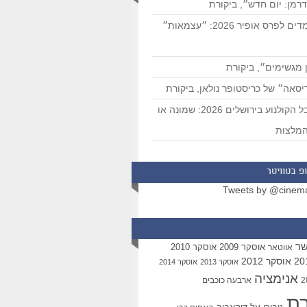
רמן: יום חדש״, ביקורת
המועמדים לפרס אופיר 2026: ״עצמאות״
 מגשימים״, ביקורת
סאה״ של כריסטופר נולאן, ביקורת
פסטיבל הקולנוע בירושלים 2026: שמונה או
מלצות
פ בטוויטר
Tweets by @cinem
שר
אוסקר 2009
אוסקר 2010
אווטאר
אוסקר 2012
אוסקר 2013
אוסקר 2014
אנימציה
ארבעה כוכבים
רת