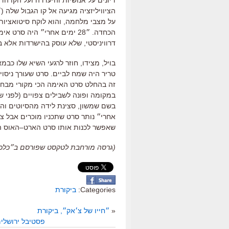
דיונים על אנושיות והיעדרה ועל הקו הדק
הציוויליזציה מגיעה אל קו הגבול שלה
(
״
על מצבי מלחמה
,
והוא לוקח סיטואציו
הכחדה
.
״
28
ימים אחרי״ היה סרט אימ
דרוויניסטי
,
שלא עוסק בהישרדות אלא ב
בויל
,
מצידו
,
חוזר לרגעי השיא שלו כבמאי
טריר היה שמח לביים
.
סרט שעורך ניסוי
זה בהחלט סרט האימה הכי מקורי מבחינ
במקומה ופונה לשבילים צפויים
(
לפני ש
בשם שמשון
,
סצינת לידה מהסיוטים וה
אחרי״ נותר סרט שתכניו מוכרים אבל צו
שאפשר לכנות אותו סרט הארט
–
האוס ה
(גרסה מורחבת לטקסט שפורסם ב״כלכליסט״, 5
Categories:
ביקורת
«
״חייו של צ׳אק״, ביקורת
פסטיבל ירושלים 2025: כמה המלצות לסרטים מגרמניה, נורווגיה וש