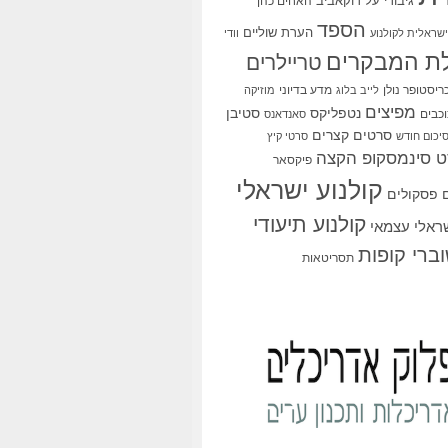
גיבורי על
דוקאביב
האחים כהן
הספד
הערת שוליים
שראלית לקולנוע
וודי
ת המבקרים
טריילרים
ריסטופר נולן
מדע בדיוני
לייב בלוג
מוזיקה
מפיצים
סטיבן
נטפליקס
כבים
סאנדאנס
סרטים קצרים
יכום חודש
סרטי קיץ
 סינמסקופ הקצה
פיקסאר
קולנוע ישראלי
פסקולים
קולנוע תיעודי
שראלי עצמאי
ברי קופות
תסריטאות