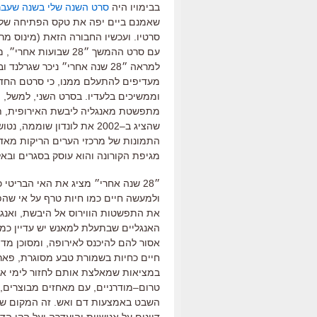
בבימויו היה
סרט השנה שלי בשנה שעב
שאמנם ביים יפה את טקס הפתיחה של א
סרטיו
.
ועכשיו החבורה הזאת
(
מינוס מר
עם סרט ההמשך ״
28
שבועות אחרי״
,
מ
למראה ״
28
שנה אחרי״ ניכר שגרלנד וב
מעדיפים להתעלם ממנו
,
כי סרטם החד
וממשיכים בלעדיו
.
בסרט השני
,
למשל
,
מ
מתפשטת מאנגליה ליבשת האירופית
,
ת
שהציג ב
–
2002
את לונדון שוממה
,
נטוש
התמונות של מרכזי הערים הריקות מאד
מגיפת הקורונה והוא עוסק בסגרים ובא
״
28
שנה אחרי״ מציג את האי הבריטי כ
ולמעשה חיים כמו חיות טרף על אי שהפ
את התפשטות הווירוס אל היבשת, ואנג
האנגליים שבתעלת למאנש יש עדיין כמ
אסור להם להיכנס לאירופה
,
ומסוכן מדי
חיים כחיות בשמורת טבע מסוגרת
,
פארק
במציאות שמאלצת אותם לחזור לימי א
טרום
–
מודרניים
,
עם מאחזים מבוצרים
,
השבט באמצעות דם ואש
.
זה המקום שבו