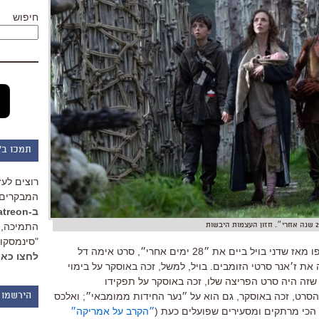
חיפוש
תמכו ב"
רוצים לעז
המבקרים 
ב-Patreon
התמיכה, 
"סינמסקופ
 מאז שדני בויל ביים את ״
28
ימים אחרי״
,
סרט אימה דל
לחצו כאן
את ז׳אנר סרטי הזומבים
.
בויל
,
למשל
,
זכה באוסקר על בימוי
שזה היה סרט הפריצה שלו
,
זכה באוסקר על תפקידו
הסרט
,
זכה באוסקר
,
גם הוא על ״נער החידות ממומבאי״
;
ואלכס
הירשמו 
הכי מרתקים ומסעירים שפועלים כעת
(
״הקרב על אמריקה״