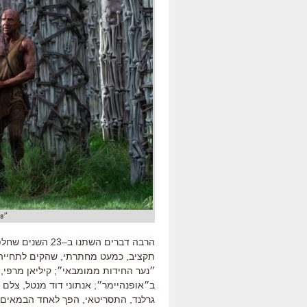
״28 שנה אחרי״. חזון העצמות היבשות
הרבה דברים השתנו ב
–
23
השנים שחלפו
תקציב
,
כמעט מחתרתי
,
שהקים לתחייה 
״נער החידות ממומבאי״
;
קיליאן מרפי
,
ב״אופנהיימר״
;
אנתוני דוד מנטל
,
צלם 
גרלנד
,
התסריטאי
,
הפך לאחד הבמאים 