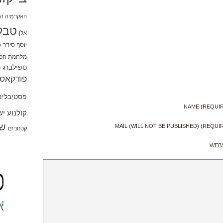
האקדמיה הי
טבל
אלן
יוסף סידר
כ
מלחמת הכו
ספילברג
ס
פודקאסט
פסטיבלים
NAME (REQUI
קולנוע י
שו
MAIL (WILL NOT BE PUBLISHED) (REQUI
קטנוניזם
WEB