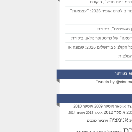
רמן: יום חדש״, ביקורת
המועמדים לפרס אופיר 2026: ״עצמאות״
 מגשימים״, ביקורת
סאה״ של כריסטופר נולאן, ביקורת
פסטיבל הקולנוע בירושלים 2026: שמונה או
מלצות
פ בטוויטר
Tweets by @cinem
שר
אוסקר 2009
אוסקר 2010
אווטאר
אוסקר 2012
אוסקר 2013
אוסקר 2014
אנימציה
ארבעה כוכבים
רת