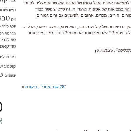
ר למציאות אחרת
.
אבל קסמו של הסרט הוא שהוא מצליח להיות
וקא במציאות של אסונות וטרגדיות
.
זה סרט שעושה כבוד
האקדמיה הי
ורים
,
הורים
,
מכרים
,
אהובים ולפעמים גם זרים גמורים
.
טבל
אלן
יוסף סידר
כ
ן בו ניצוצות של קולנוע מרהיב
,
הוא צנוע
,
כמעט ביישני
,
אבל יש
לט וויטמן
?
״האם אני סותר את עצמי
?
בסדר גמור
,
אני סותר
מלחמת הכו
ספילברג
ס
פודקאסט
 6.7.2025)
פסטיבלים
קולנוע י
שו
קטנוניזם
"28 שנה אחרי״, ביקורת
»