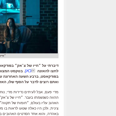
״חייו
דיברתי על ״חייו של צ׳אק״ בפודקאסט
כאן
לחצו להאזנה
. בטקסט המצורף
בפודקאסט, ברבע השעה האחרונה של 
ואתם רוצים לדבר על הסוף שלו, האזי
מדי פעם
,
אבל לעיתים נדירות מדי
,
נוח
ההווה כשנשמתו בעבר
.
״חייו של צ׳אק״
האהוב עליו בעולם
,
״חומות של תקווה״
צינית
,
ולכן היו כאלה שטעו לראות בו מש
באהדה
,
והוא אחד הסרטים האהובים ב