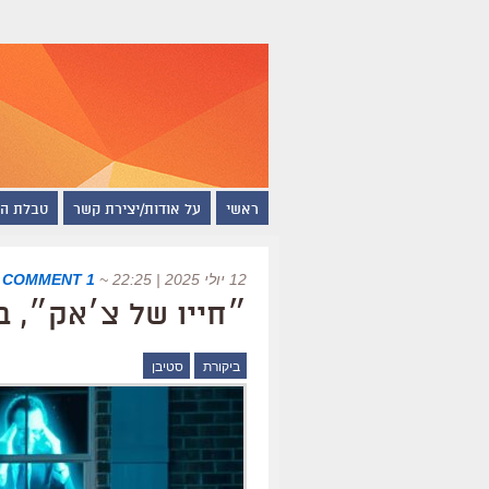
ראשי
על אודות/יצירת קשר
טבלת ה
12 יולי 2025 | 22:25
~
1 COMMENT
|
״חייו של צ׳אק״, ב
ביקורת
סטיבן