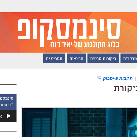
מבקרים
ביקורות סרטים
הרצאות
תסריט.ים
תגובות פייסבוק
יקורת
״בוסית 
נגן
00
אודיו