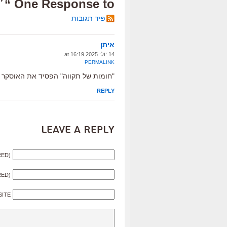
One Response to “״חייו של צ׳אק״, ביקורת”
פיד תגובות
איתן
14 יולי 2025 at 16:19
PERMALINK
"חומות של תקווה" הפסיד את האוסקר ל
REPLY
Leave a Reply
RED)
RED)
SITE