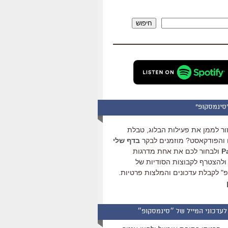
להגביר
או
חיפוש
להנמיך
עוצמת
שמע.
סינמסקופ"
ור לממן את פעילות הבלוג, טבלת
והפודקאסט? מוזמנים לבקר
בדף שלי
ולבחור לכם את אחת מדרגות
ולהצטרף לקבוצות הסודיות של
" לקבלת עדכונים והמלצות פרטיות.
לעדכוני המייל של ״סינמסקופ״