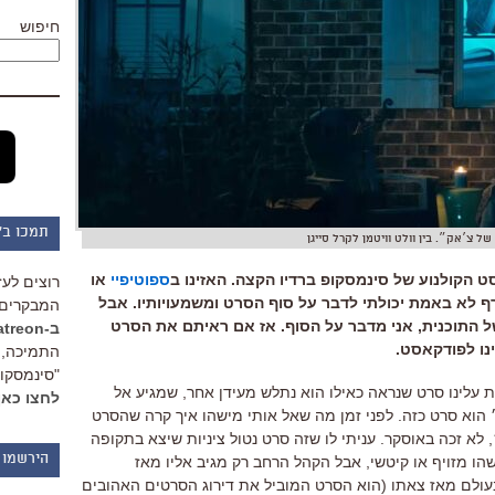
חיפוש
תמכו ב"
 של צ׳אק״. בין וולט וויטמן לקרל סייגן
 הקולנוע של סינמסקופ ברדיו הקצה. האזינו ב
ספוטיפיי
או
רוצים לעז
 לא באמת יכולתי לדבר על סוף הסרט ומשמעויותיו. אבל
המבקרים 
התוכנית, אני מדבר על הסוף. אז אם ראיתם את הסרט
ב-Patreon
נו לפודקאסט.
התמיכה, 
"סינמסקופ
ת עלינו סרט שנראה כאילו הוא נתלש מעידן אחר
,
שמגיע אל
לחצו כאן
הוא סרט כזה
.
לפני זמן מה שאל אותי מישהו איך קרה שהסרט
,
לא זכה באוסקר
.
עניתי לו שזה סרט נטול ציניות שיצא בתקופה
הירשמו 
הו מזויף או קיטשי
,
אבל הקהל הרחב רק מגיב אליו מאז
עולם מאז צאתו
(
הוא הסרט המוביל את דירוג הסרטים האהובים