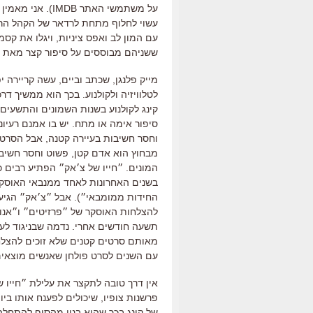
על משתמשי האתר
IMDB).
אני מאמין 
עשוי לחלוף מתחת לרדאר של הקהל הר
עם המון לב ואפס ציניות
,
ויגלו את קסמ
ששניהם מבוססים על סיפור קצר מאת סט
מייק פלנגן
,
שכתב וביים
,
עשה קריירה י
לטלוויזיה ולקולנוע
.
בכך הוא ממשיך דרכם
קינג לקולנוע בשנות השמונים והתשעים
סיפור אימה או מתח
.
יש בו אמנם רעיונ
וחסר חשיבות בעיירה קטנה
, אבל הסרט
מבחוץ הוא אדם קטן
,
פשוט וחסר חשיבו
המונים
.
״חייו של צ׳אק״ הפתיע רבים כ
בשנים האחרונות לאחד ממנבאי האוסק
החידות ממומבאי״
).
אבל ״צ׳אק״ הגיע
להצלחות האוסקר של ״פרזיטים״ ו״אנו
תשעה חודשים אחרי
.
נדמה שבניגוד לע
מאותם סרטים קטנים שלא זוכים להצלח
עם השנים לסרט פולחן שאנשים מוצאי
אין דרך טובה לתקצר את עלילת ״חייו ש
פרשנות צופיו
,
שיכולים לפענח אותו בי
של קינג בכך שהוא בנוי מהסוף להתחל