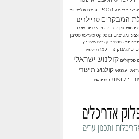
גיבורי על
דוקאביב
האחים כהן
הספד
הערת שוליים
שראלית לקולנוע
וודי
ת המבקרים
טריילרים
ריסטופר נולן
מדע בדיוני
לייב בלוג
מוזיקה
מפיצים
סטיבן
נטפליקס
כבים
סאנדאנס
סרטים קצרים
יכום חודש
סרטי קיץ
 סינמסקופ הקצה
פיקסאר
קולנוע ישראלי
פסקולים
קולנוע תיעודי
שראלי עצמאי
ברי קופות
תסריטאות