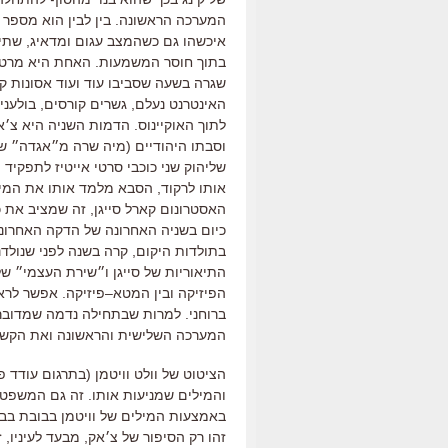
המערכה הראשונה
.
בין לבין הוא מספר 
איכשהו גם כשהמצב עגום ומדאיג
,
שתיה
בתוך חוסר המשמעות
.
האחת היא מרט
שגרה בשעה שסביבו עוד ועוד אסונות 
האינטרנט נעלם
,
גשרים קורסים
,
בולעני
לתוך האוקיינוס
.
הדמות השניה היא צ׳א
וסבתו היהודיים
(
מיה שרה מ״אגדה״ של
שליהוק שני כוכבי סרטי אייטיז לתפק
אותו לרקוד
,
הסבא מלמד אותו את המיסת
האסטרונום קארל סייגן
,
זה שמציב את כ
כיום בשניה האחרונה של הדקה האחרונ
בתולדות היקום
,
קרה בשנה לפני שנולדנ
התיאוריות של סייגן ו״שירת העצמי״ של 
הפיזיקה ובין המטא
–
פיזיקה
.
אפשר לראו
ברוחני
.
למרות שבתחילה נדמה שמדובר 
המערכה השלישית והראשונה ואת הקשר ב
הציטוט של וולט וויטמן
(
בתרגום עודד פ
והמילים שמניעות אותו
.
זה גם המשפט 
באמצעות המילים של וויטמן בבובת בב
זהו רק הסיפור של צ׳אק
,
מבעד לעיניו
,
ז