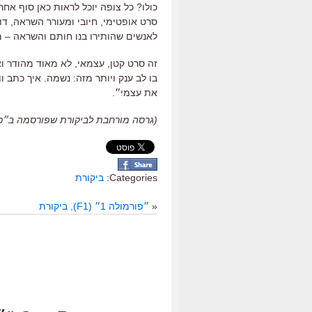
כולו
?
כל צופה יוכל לראות כאן סוף אח
סרט אופטימי
,
חיובי ומעורר השראה
,
דו
לאנשים שהותירו בנו חותם והשראה
–
מ
זה סרט קטן
,
עצמאי
,
לא מאוד מהודר ואי
בו לב ענק ויותר מזה
:
נשמה
.
איך כתב וו
את עצמי״
.
(גרסה מורחבת לביקורת שפורסמה ב״כלכליסט״,
Categories:
ביקורת
«
״פורמולה 1״ (F1), ביקורת