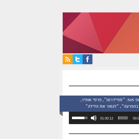
סינמסקופ 505: ״ספיידרמן״, פרסי אופיר,
בהפרעה״, ״לגמור את הלילה״
השתמש
01:00:12
00:
במקש
למעלה/למטה
כדי