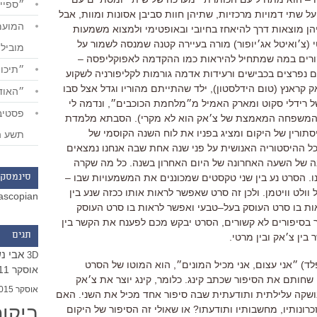
״ספייד
על שתי דמויות מרכזיות
,
שתיהן חוות סביבן אסונות ומוות
,
אבל
ן מוצאות דרך להיאחז בחיובי ובאופטימי ולמצוא משמעות
י
(
צ׳ואיטל אג׳יופור
)
מורה בעיירה קטנה שמנסה לשמור על
מוביל
קורים במה שמתחיל להיראות כמו ההקדמה לאפוקליפסה
–
״תיכון
ם נפרצים בכבישים ורעידות אדמה גורמות לקליפורניה לשקוע
ק קראנץ
(
טום הידלסטון
),
ילד שהתייתם מהוריו וגדל אצל סבו
״האודי
 רידלי סקוט ומארק האמיל מ״מלחמת הכוכבים״
,
ונדמה לי
יד המשפחה המאמצת של צ׳אק הוא לא מקרי
).
הסבתא מלמדת
ורין של היקום ומציג בפניו את לוח השנה הקוסמי של
תשע ה
ל ההיסטוריה האנושית על פני שנה אחת שבה אנחנו נמצאים
ה של השעה האחרונה של היום האחרון בשנה
.
כל מה שקרה
ו
.
הסרט נע בין שני טקסטים שמכוננים את המשמעויות שבו
–
סינמסקו
וולט וויטמן
.
ולכן זה סרט שאפשר לראות אותו ככזה שנע בין
ascopian
ת בו סרט העוסק בעל
–
טבעי ואפשר לראות בו סרט העוסק
בסיפורים לא קשורים
,
הסרט יבקש מכם לפענח את הקשר בין
תגים
ין צ׳אק ובין מרטי
.
אבי נ
3D
לד
)
״אני עצום
,
אני מכיל המונים״
,
הוא המוטו של הסרט
אוסקר 2011
שחותם את הסיפור שכתב קינג
.
כלומר
,
קינג יוצר את צ׳אק
אוסקר 2015
ושקה עלילתית ותודעתית שבה סיפור אחד מכיל את השני
.
האם
ביקו
כרונותיו
,
מחשבותיו ותודעתו
?
או שאולי זה הסיפור של היקום