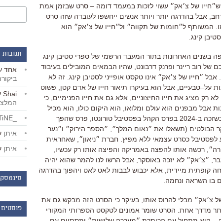
ש״חייו של צ׳אק״ עשוי לזכות במעמד דומה
–
סרט שבזמן אמת
חב
,
אבל בהדרגה יותר ויותר אנשים ייחשפו לעובדה שזה סרט
ו
.
המשותף ל״חומות של תקווה״ ול״חייו של צ׳אק״ הוא
יבן קינג
.
תגובות 
פה בשנים האחרונות בתור המעבד הרשמי של ספרי סטיבן קינג
 של רוב ריינר ופרנק דרבונט
,
שהיו הבמאים המובילים בעיבוד
אחד
ע
.
אבל ״חייו של צ׳אק״ אינו טקסט אופייני לסטיבן קינג
.
זה לא
ביקור
ות על
–
טבעיים
,
אבל הוא בעיקרו תיאור חייו של אדם קטן
,
פשוט
Shai
ע
לא רק מציג את חייו החיצוניים
,
אלא גם את חייו הפנימיים
,
כי
המלצו
ת אבל מבפנים הוא עולם ומלואו
,
הוא היקום כולו
,
הוא מכיל
_LiBERTiNE_
שזכה ב
-2024
בפרס הקהל בפסטיבל טורונטו
,
פרס שהפך
ר הבולטים
(
תשאלו את ״נאום המלך״
,
״הספר הירוק״ ו״נער
איתן
ע
 לפסטיבל כסרט עצמאי ללא מפיץ
.
חברת ״ניאון״
,
שאחראית
איתן
ע
רה״
,
רכשה אותו להפצה באמריקה והפיצה אותו רק עכשיו
,
בר
,
״צ׳אק״ לא יזכה באוסקר
,
אבל הרשו לנו להמר שהוא יהיה
ה קופתית מיידית
,
אלא יכבוש לבבות לאט לאט ויהפוך בהדרגה
סינמסקו
ם בו השראה ונחמה
.
ל צ׳אק״ מבלי להרוס אותו
,
בעיקר כי הסרט הזה מבקש גם את
פוסטים 
ותר מדרך אחת
.
הסרט שומר אמונים לטקסט הספרותי המקורי
ה
–
הוא מתחיל עם הכותרת ״מערכה שלישית״ ומסתיים עם