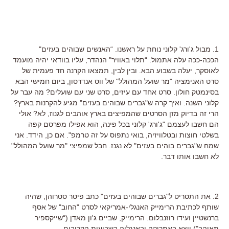
1. מבול ג'ורג' קלוני נוחת על ראשנו. “האנשים שבוהים בעזים"
הככה-ככה עלה אתמול. “תלוי באוויר" הנהדר, עליו בוודאי יהיה מועמד
לאוסקר, יעלה בשבוע הבא. ובין לבין, תמצאו הקרנה חד פעמית של
סרט האנימציה "מר שועל המהולל" של ווס אנדרסון, ביום חמישי הבא
בסינמטק חולון. סרט אחד עם עיזים, סרט שני עם שועלים? מה עבר על
קלוני השנה. ואיך קרה ש"גברים שבוהים בעזים" מגיע להקרנות בארץ?
הרי זה בדיוק מזן הסרטים שהמפיצים בארץ אוהבים לגנוז, לא? אולי
הם חשבו לעצמם "ג'ורג' קלוני בכל פינה, הוא אפילו מפרסם קפה
בשלטי חוצות ובטלוויזיה, בואי נתפוס על זה טרמפ". אם כן, הידד. אני
שמח ש"גברים בוהים בעזים" לא נגנז. חבל שמפיצי "מר שועל המהולל"
לא חשבו אותו דבר.
2. את התסריט ל"גברים שבוהים בעזים" כתב פיטר סטרוהן, שהיה
שותף לכתיבת הרימייק האנגלי-אמריקאי לסרט "החוב" של אסף
ברנשטיין ועידו רוזנבלום. הרימייק, שביים ג'ון מאדן (“שייקספיר
מאוהב") ייצא באמריקה ובאנגליה בשבועות הקרובים.