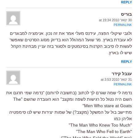
REPLY
בוריס
30 ינואר 2010 at 19:34
PERMALINK
ולגבי שיקולי הפצה, עידנס מעלי אמר את זה נכון. אנימציה למבוגרים
לא עובדת בארץ. מר שועל המהולל הוא בדיוק מסוג הסרטים שאפשר
לעשות לו סיבוב הקרנות בסינמטקים ולסגור בזה עניין מבחינת הקהל
שיש לו בארץ.
REPLY
ענבל קידר
31 ינואר 2010 at 3:53
PERMALINK
נדמה לי שמה שגרם לך לכתוב (בתשובה לרותם) "נדמה שמי תרגם את
השם היה נטול כל רגישות לשפה ומקצב" הוא העובדה שהשם "The
Men Who stare at Goats"
מתיישב בול על המשקל (מקצב?) של שמות יצירות שיש לנו סימפטיה
אליהן כמו
"The Man Who Knew Too Much"
"The Man Who Fell to Earth"
(וגם "The Man Who Sold the World")