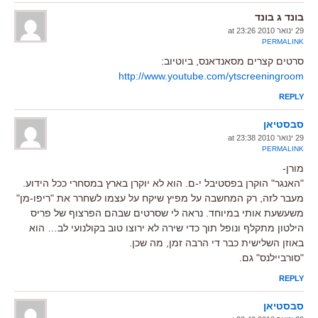
בונד ג בונד
29 ינואר 2010 at 23:26
PERMALINK
סרטים קצרים מסאנדאנס, ביוטיוב:
http://www.youtube.com/ytscreeningroom
REPLY
סבסטיאן
29 ינואר 2010 at 23:38
PERMALINK
מורן-
"האנגר" הוקרן בפסטיבל י-ם. הוא לא יוקרן בארץ במסחרי ככל הידוע.
מעבר לזה, רק המחשבה על מפיץ שיקח על עצמו לשחרר את "ריפו-מן"
משעשעת אותי במיוחד. נראה לי שסרטים שבהם הפרצוף של פריס
הילטון מתקלף ונופל תוך כדי שירה לא ירוצו טוב בקולנועי לב… הוא
באוזן השלישית כבר די הרבה זמן, מה שכן.
"סורביילנס" גם.
REPLY
סבסטיאן