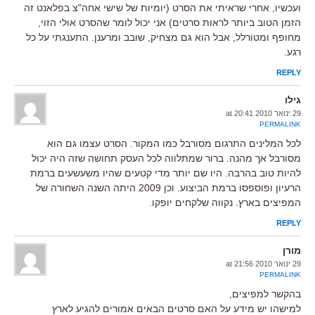
ועכשיו, אחרי שראיתי את הסרט (יומיות של שישי אחה"צ בפלאנט זה
הזמן הטוב ביותר לראות סרטים) אני יכול לומר שהסרט אולי הזוי,
מחופף ומטורלל, אבל הוא גם מצחיק, שובב ומרענן. התענגתי על כל
רגע.
REPLY
גילו
29 ינואר 2010 at 20:41
PERMALINK
לכל המלינים התרגום מסורבל כמו המקור. הסרט עצמו גם הוא
מסורבל אך מהנה. ברור שמתלווה לכל העסק תחושה שזה היה יכול
להיות טוב בהרבה. היו שם יותר מדי קטעים שהיו משעשעים ברמת
הרעיון ופוספסו ברמת הביצוע. וכן 2009 היתה השנה השחורה של
המפיצים בארץ. נקווה שלקחים יופקו.
REPLY
מורן
29 ינואר 2010 at 21:56
PERMALINK
בהקשר למפיצים,
למישהו יש מידע על האם סרטים הבאים אמורים להגיע לארץ