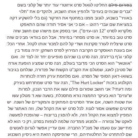
בפורום פילם
החליטו לגאול סרט איזוטרי עוד יותר של קלוני בשם
"גברים שבוהים בעזים" ולהפיץ אותו השבוע, ולהקדים את "תלוי
באוויר" בשבוע, לגנוב ממנו במחטף את הזרקור (גם בלי להשקיע דקה
במציאת שם עברי רהוט – אם כי אני אסיר תודה שהם התאפקו
מלקרוא לסרט "12 הנו-עזים"). אני בספק אם מישהו שם חושב שזה
סרט טוב במיוחד, או סרט מסחרי במיוחד, אבל הם בוודאי מבינים שזה
סרט שיצליח לעורר סקרנות ושדי קל להם למכור אותו לקהל. אחרי הכל:
אם בעונת האוסקרים הקרובה המירוץ לפרס השחקן יהיה צמוד בין
קלוני וג'ף ברידג'ס, הנה סרט בו שניהם מופיעים יחד זה לצד זה. ואם
"אווטאר" הוא הסרט הכי מדובר בעולם, הנה סרט שמציג הופעת אורח
של סטיבן לאנג, שמגלם את הקב"ט הקשוח של פנדורה, שנלחם בגיבור
בשואו-דאון הסופי של הסרט. ואם מלחמת עירק חזרה לכותרות
הקולנוע בזכות "The Hurt Locker”, הנה עוד סרט שמתרחש בעירק.
ומה דעתי? אני חושב שפורום פילם עשו את הדבר הנכון, למרות
ש"עזים" הוא בעיקר החמצה נורא מתסכלת, בשעה שא.ד מטלון עשו
את שטות השנה, אם אחד הסרטים המתוקים והמקוריים של השנה. יש
סרטים שפשוט אסור לגנוז. לכל סרט יש את הקהל שלו, וזה האתגר של
המפיץ למצוא את הקהל הזה, ולא להפגין בריונות – שהופכת למעשה
לאקט של צנזורה – ולמנוע ממדינה שלמה לצפות בסרט, רק כי הוא לא
מתיישב עם טעמו של מנכ"ל החברה. ואם עדיין אפשר לגרום לאנשים
שם להתחרט על החלטותיהם, הרי שהפיסקה הזאת היא ניסיון השכנוע