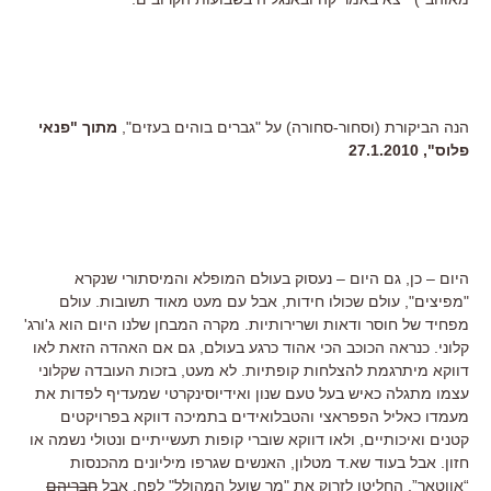
הנה הביקורת (וסחור-סחורה) על "גברים בוהים בעזים",
מתוך "פנאי
פלוס", 27.1.2010
היום – כן, גם היום – נעסוק בעולם המופלא והמיסתורי שנקרא
"מפיצים", עולם שכולו חידות, אבל עם מעט מאוד תשובות. עולם
מפחיד של חוסר ודאות ושרירותיות. מקרה המבחן שלנו היום הוא ג'ורג'
קלוני. כנראה הכוכב הכי אהוד כרגע בעולם, גם אם האהדה הזאת לאו
דווקא מיתרגמת להצלחות קופתיות. לא מעט, בזכות העובדה שקלוני
עצמו מתגלה כאיש בעל טעם שנון ואידיוסינקרטי שמעדיף לפדות את
מעמדו כאליל הפפראצי והטבלואידים בתמיכה דווקא בפרויקטים
קטנים ואיכותיים, ולאו דווקא שוברי קופות תעשייתיים ונטולי נשמה או
חזון. אבל בעוד שא.ד מטלון, האנשים שגרפו מיליונים מהכנסות
“אווטאר”, החליטו לזרוק את "מר שועל המהולל" לפח, אבל
חבריהם