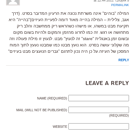
5 אוקטובר 2011 at 12:44
PERMALINK
המילה "בוהים" אינה משרתת נכונה את הרעיון המדובר בסרט. (דרך
אגב, צלילית – המילה בהייה מאוד דומה לפעיית העיזים)"בהייה" היא
תקיעת מבט במשהו, או מישהו כשהראש ריק ממחשבה והלב ריק
מתחושה או רגש. זה כמו לחרוג מהזמן והמקום ולהיות בשום מקום
ובשום זמן.באנגלית "stare" זה לנעוץ" מבט. לנעוץ זו מילת פעולה וזה
מה שקלוני עושה בסרט. הוא נועץ מבטו כמו שמבטו נעעץ לתוך המוח
המסכן של העיזה.על כן היה נכון לתרגם "גברים הנועצים מבט בעיזים"
REPLY
Leave a Reply
NAME (REQUIRED)
MAIL (WILL NOT BE PUBLISHED)
(REQUIRED)
WEBSITE