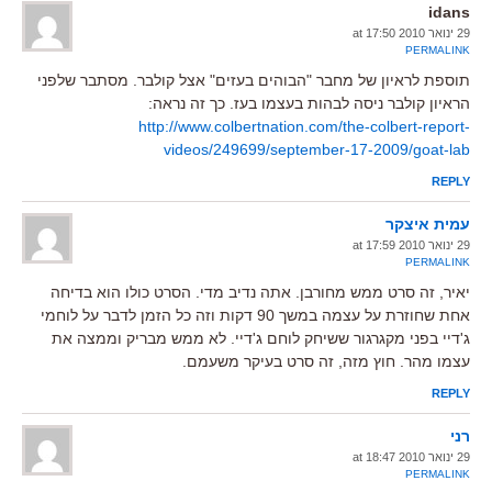
idans
29 ינואר 2010 at 17:50
PERMALINK
תוספת לראיון של מחבר "הבוהים בעזים" אצל קולבר. מסתבר שלפני
הראיון קולבר ניסה לבהות בעצמו בעז. כך זה נראה:
http://www.colbertnation.com/the-colbert-report-
videos/249699/september-17-2009/goat-lab
REPLY
עמית איצקר
29 ינואר 2010 at 17:59
PERMALINK
יאיר, זה סרט ממש מחורבן. אתה נדיב מדי. הסרט כולו הוא בדיחה
אחת שחוזרת על עצמה במשך 90 דקות וזה כל הזמן לדבר על לוחמי
ג'דיי בפני מקגרגור ששיחק לוחם ג'דיי. לא ממש מבריק וממצה את
עצמו מהר. חוץ מזה, זה סרט בעיקר משעמם.
REPLY
רני
29 ינואר 2010 at 18:47
PERMALINK