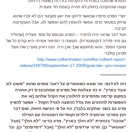
הנפלא שהוגלה במהירות להקרנות בודדות בשעות נידחות.
נקווה שההקרנה בחולון לא תהיה באמת חד פעמית.
יוצרי הסרט סיפרו שכאשר ליהקו את יואן מקרגור הם לא זכרו שהוא
שיחק בסטאר וורס. אפשר להאמין להם ואפשר לא, אבל האנקדוטה
חביבה.
ועוד דבר שראוי היה להזכיר – הסרט מבוסס על ספר מצליח (שהוליד
גם מיני סדרה דוקומנטרית). הטענה כי הסיפור אמיתי היא קודם כל של
מחבר הספר, והוא מתעקש שכך אכן היה. הנה ראיון מעניין שלו אצל
סטיבן קולבר:
http://www.colbertnation.com/the-colbert-report-
videos/249700/september-17-2009/goat-lab—jon-ronson
===========
רוה לעידנס: אני שונא כשאומרים על ז'אנר מסוים שהוא "פשוט לא
עובד בארץ". זו כזו עצלנות של מפיצים שמתבוננים רק אחורה
במקום קדימה ומחמיצים לחלוטין את הקהל שלהם (או את
האפשרות להתאים את גודל ההפצה לגודל הקהל – אפשר להפיץ
סרט גם בשני עותקים בלבד). כח על פי הגישה הזאת, שום דבר
חוץ מסרטי אנימציה לילדים וקומדיות רומנטיות עם המילה
"אהבה" בכותרת "לא הולך בארץ". מדע בדיוני "לא הולך" (אבל
"אווטאר" כן). סרטי ערדפים "לא הולך" (אבל "דמדומים" כן). וכו'