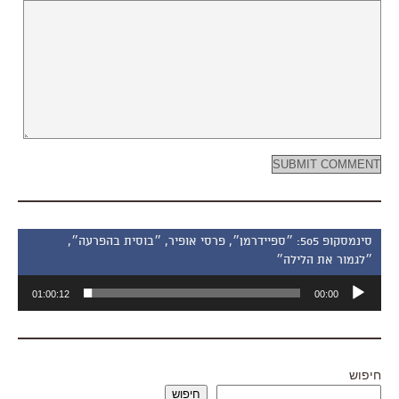
סינמסקופ 505: ״ספיידרמן״, פרסי אופיר, ״בוסית בהפרעה״,
״לגמור את הלילה״
נגן
01:00:12
00:00
אודיו
חיפוש
חיפוש