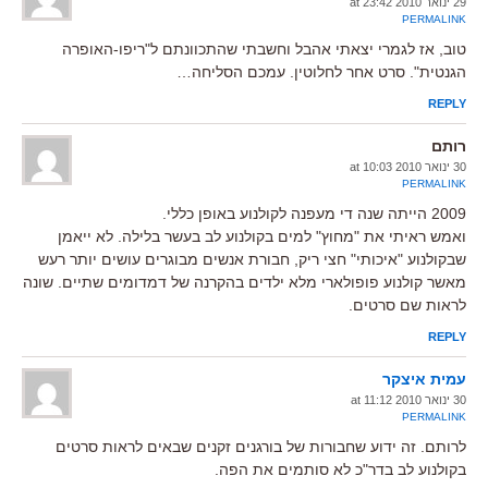
29 ינואר 2010 at 23:42
PERMALINK
טוב, אז לגמרי יצאתי אהבל וחשבתי שהתכוונתם ל"ריפו-האופרה
הגנטית". סרט אחר לחלוטין. עמכם הסליחה…
REPLY
רותם
30 ינואר 2010 at 10:03
PERMALINK
2009 הייתה שנה די מעפנה לקולנוע באופן כללי.
ואמש ראיתי את "מחוץ" למים בקולנוע לב בעשר בלילה. לא ייאמן
שבקולנוע "איכותי" חצי ריק, חבורת אנשים מבוגרים עושים יותר רעש
מאשר קולנוע פופולארי מלא ילדים בהקרנה של דמדומים שתיים. שונה
לראות שם סרטים.
REPLY
עמית איצקר
30 ינואר 2010 at 11:12
PERMALINK
לרותם. זה ידוע שחבורות של בורגנים זקנים שבאים לראות סרטים
בקולנוע לב בדר"כ לא סותמים את הפה.