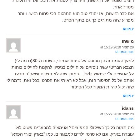
רוצים לשמור על הרגישות, היה צריך לשנות את הכל. ואז היו תלונות
מסדר אחר.
אם כבר רגישות, אז יהודי טוב הוא התרגום הכי פחות רגיש. ויותר
מפריע שזה מתורגם כך גם בתוך הסרט.
REPLY
מישהו
29 ינואר 2010 at 15:19
PERMALINK
למען האמת זה כן מבוסס על סיפור אמיתי, בשנות ה-80(נדמה לי)
הצבא הבריטי עשה ניסויים על חיילים בניסיון להקנות לחיילים כוחות
על אנושיים ע"י שימוש בlsd… כמובן שזה לא הצליח ושאח"כ תבעו
אותם על כל הסיפור הזה, אבל לא ראיתי את הסרט ובכל זאת, נדמה לי
שזה יכול להיות המקור לכל הסיפור
REPLY
idans
29 ינואר 2010 at 15:27
PERMALINK
מה תמוה כל כך בשיקולי המפיצים? אנימציה למבוגרים פשוט לא
עובדת בארץ, וגם לא סרטי ילדים למבוגרים, כמו "בארץ יצורי הפרא"