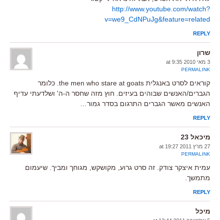
http://www.youtube.com/watch?
v=we9_CdNPuJg&feature=related
REPLY
שרון
3 מאי 2010 at 9:35
PERMALINK
קוראים לסרט באנגלית the men who stare at goats. כלומר
הגברים/האנשים שבוהים בעיזים. חוץ מזה שחסר ה-ה' ושלדעתי עדיף
האנשים מאשר הגברים התרגום בסדר גמור…
REPLY
מיכאל 23
27 מרץ 2011 at 19:27
PERMALINK
עמית איצקר צודק. זה סרט גרוע, מקושקש, מגוחך ומביך. שיעמום
מתמשך.
REPLY
מיכל