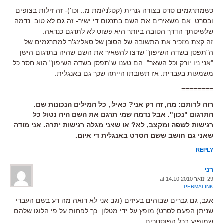
כשמתרגמים סרט בצורה גנרית (קטלני/מת מ.. וכו')- זה זילות בצופים
ובסרט. אם משאירים את השם בתרגום די ישיר- זה גם לא טוב. נדמה
שלשיטתך הדרך הטובה ביותר היא פשוט לא לתרגם כנראה.
זה קצת מזכיר את התשובה של הסוכן של סאלינג'ר למתרגמים של
ה"תפסן בשדה השיפון" שרצו להשאיר את השם שהיה בתרגום הישן
"אני ניו יורק וכל השאר". הם טענו ש"תפסן בשדה השיפון" הוא חסר כל
משמעות בעברית. אז תשובתו הייתה שכך גם באנגלית.
========
רוה לרותם: מה, זה רק אני? כאילו, כל המילים הנכונות שם.
התרגום "נכון". אבל נדמה שמי תרגם את השם היה נטול כל
רגישות לשפה ומקצב, לא? או שאני מגלה רגישות יתרה. אני מודה
שאני גם חושב ששם הסרט באנגלית די איום.
REPLY
רני
29 ינואר 2010 at 14:10
PERMALINK
אגב, גם גברים שבוהים בעיזים (וגם אני לא רואה מה רע בשם העברי
שניתן הפעם לסרט) מופץ על ידי מטלון. כך לפחות על פי הלוגו שלהם
שמופיע בכל הפוסטרים.