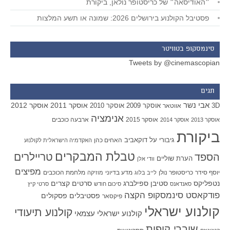
״האודיסאה״ של כריסטופר נולאן, ביקורת
פסטיבל הקולנוע בירושלים 2026: שמונה או תשע המלצות
סינמסקופ בטוויטר
Tweets by @cinemascopian
תגים
אבי נשר
אוסקר 2011
אוסקר 2012
אוסקר 2009
אוסקר 2010
3D
אווטאר
אנימציה
אוסקר 2015
ארבעה כוכבים
אוסקר 2013
אוסקר 2014
ביקורת
גיבורי על
דוקאביב
האחים כהן
האקדמיה הישראלית לקולנוע
טבלת המבקרים
טריילרים
הספד
הערת שוליים
וודי אלן
מפיצים
יוסף סידר
כריסטופר נולן
מדע בדיוני
מלחמת הכוכבים
לייב בלוג
מוזיקה
סטיבן ספילברג
סרטים קצרים
נטפליקס
סאנדאנס
סיכום חודש
סרטי קיץ
פודקאסט סינמסקופ הקצה
פסטיבלים
פסקולים
פיקסאר
קולנוע ישראלי
קולנוע תיעודי
קולנוע ישראלי עצמאי
שוברי קופות