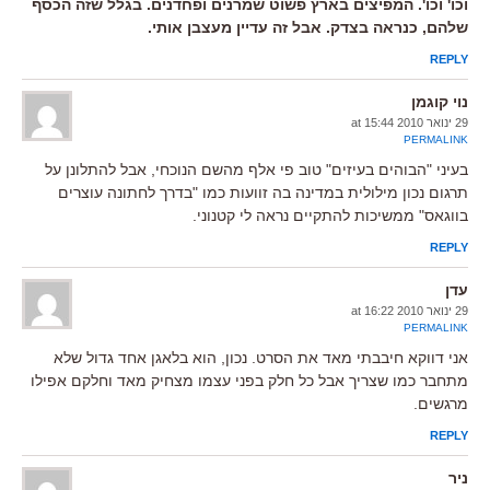
וכו' וכו'. המפיצים בארץ פשוט שמרנים ופחדנים. בגלל שזה הכסף
שלהם, כנראה בצדק. אבל זה עדיין מעצבן אותי.
REPLY
נוי קוגמן
29 ינואר 2010 at 15:44
PERMALINK
בעיני "הבוהים בעיזים" טוב פי אלף מהשם הנוכחי, אבל להתלונן על
תרגום נכון מילולית במדינה בה זוועות כמו "בדרך לחתונה עוצרים
בווגאס" ממשיכות להתקיים נראה לי קטנוני.
REPLY
עדן
29 ינואר 2010 at 16:22
PERMALINK
אני דווקא חיבבתי מאד את הסרט. נכון, הוא בלאגן אחד גדול שלא
מתחבר כמו שצריך אבל כל חלק בפני עצמו מצחיק מאד וחלקם אפילו
מרגשים.
REPLY
ניר