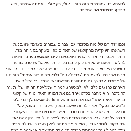
לתעתע בנו שהסיפור הזה הוא – אולי, רק אולי – אמת לאמיתה, ולא
התקף פסיכוטי של המספר.
וכמו "וידויים של מוח מסוכן", גם "גברים שבוהים בעזים" שואב את
השראתו העיקרית מהקולנוע של האחים כהן. בעיקר בסוג ההומור.
הומור אבסורדי, אירוני, עתיר ניואנסים דקים, שמוגש בפנים רציניות
לחלוטין. וכשם שהאחים כהן כתבו בכותרות "פארגו" שהסרט כנראה
מושפע מאירועים אמיתיים – בשעה שברור שזה שקר גמור – כך גם אני
מניח שהניסיון להציג את "גברים/עזים" כלכאורה סיפור אמיתי" הוא סוג
של צ'יזבט. אבל כך גם מתחוורת חולשתו של הסרט: כי הסלוב אינו
האחים כהן (גם קלוני לא, למעשה). למרות שמלאכת החיקוי שלו ראויה
להערכה: הוא מחבר בסרט אחד גם את דמותו האידיוטית של קלוני
מ"אחי, איפה אתה" וגם את דמותו של ה-dude שגילם ג'ף ברידג'ס
ב"ביג לבובסקי". אמור להיות שילוב מנצח, איקוני, חד פעמי, לא?
ובכלל, נדמה שכל הדמויות בסרט נתלשו מסרטים אחרים. כשקלוני
מדבר על זה שצבא ארצות הברית רצה לייצר חיילי על ונתן להם את
שם הקוד "לוחמי ג'דיי", הוא אומר את זה ליואן מגרגור, שגילם אביר
ג'דיי בטרילוגיית "מלחמת הכוכבים". אבל המצער הוא שלמרות כמה