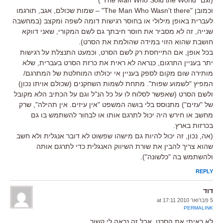
וכמובן "The Man Who Wasn't there" – שמות שכולם, אגב, תורגמו
לעברית באופן מילולי או בחוסר רגישות דומה לשפה ומקצב (במחשבה
שנייה, זה לא מסביר את חוסר חיבתך גם לשם המקורי, שאני דווקא
חושבת שהוא הזוי במידה שהולמת את הסרט).
בכל אופן, אם התייחסת רק לשם הסרט, וכמעט התנצלת על רגישות
יתר בעניין התרגום, כנראה לא ראית את כרזת הסרט בעברית, שלא
מותירה שום מקום לספק בעניין אי יכולתו המוחלטת של המתרגם/
המפיץ "לשמוע שפות". מתחת לשמות השחקנים (שכולם אויתו נכון)
ולשם הסרט (שאפשר לסלוח לו על כל הנ"ל וגם על הכתיב הלא מקובל
של "עזים") מתנוסס בלי בושה המשפט "אין עיזים. אין תהילה", שרק
מחשב או חירש היה יכול לתרגם אותו או לבחור להשתמש בו גם
בכרזות בארץ.
(אה, נכון, זה יכול להיות גם מישהו שפשוט לא דובר אנגלית ולא חשב
שהוא צריך להבין את שורת השיווק האנגלית כדי לתרגם אותה
ולהשתמש בה "כלשונה").
REPLY
דוד
5 פברואר 2010 at 17:11
PERMALINK
לא ראיתי את הסרט, אבל זה נראה לי קשור