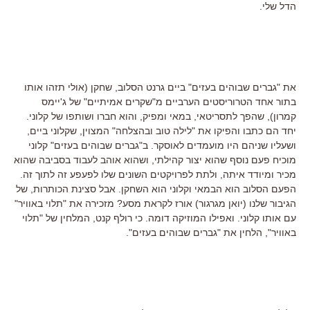
הדל שלי.
את "גברים שבוהים בעזים" ביים גרנט הסלוב, שחקן (אולי תזהו אותו
בתור אחד הטרוריסטים הערביים מ"שקרים אמיתיים" של ג'יימס
קמרון), שהפך לתסריטאי, במאי ומפיק, והוא חברו ושותפו של קלוני.
יחד הם כתבו והפיקו את "לילה טוב ובהצלחה" המצוין, שקלוני ביים,
ושעליו שניהם היו מועמדים לאוסקר. ב"גברים שבוהים בעזים" קלוני
מוכיח פעם נוסף שהוא יצור קהילתי, ושהוא אוהב לעבוד בסביבה שהוא
מכיר ומיודד איתה, ולתת לפרויקטים השונים שלו לפעפע זה לתוך זה.
הפעם הסלוב הוא הבמאי וקלוני הוא השחקן. אבל סצינת הכותרות, של
הגיבור שלנו (יואן מגרגור) אורז לקראת מסע? מזכירה את "תלוי באוויר"
עם אותו קלוני. ואפילו המוזיקה דומה. כי רולף קנט, המלחין של "תלוי
באוויר", הלחין את "גברים שבוהים בעזים".