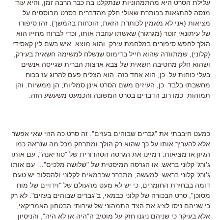
עלילת הסרט היא מהתמהוניות שנתקלנו בה כבר הרבה זמן, והיא עוד
מנסה להתגאות בכותרת שאולי חלק מהדברים בסרט מבוססים על
מציאות (אני לא מאמין לכותרת הזאת, הוכחות בהמשך). זהו סיפורו
של עיתונאי זוטר (מגרגור) שאשתו עוזבת אותו, וכדי לברוח מחייו הוא
הולך לחפש סיפורים במלחמת עירק. והוא מוצא: איש בשם לין קאסידי
(קלוני), שמתוודה שהוא חייל בדימוס שנשלח למשימה חשאית בעירק,
ושהוא חלק מחטיבה חשאית של צבא ארצות הברית שגייסה אנשים
בעלי כוחות על. כן, הוא אחד כזה: הוא הצליח פעם להרוג עז בכוח
מחשבתו בלבד. כן, העיזים משם הסרט אינן סמליות, הן ממשיות. והן
תמוהות כמו רוב הדברים בסרט המשונה והכמעט משעשע הזה.
כמעט חיבבתי את "גברים שבוהים בעזים". זה סרט כה הזוי שאי אפשר
אלא להעריך אותו על כך שהוא רק הולך ומתרחק מכל מה שנראה כמו
הגיון או מציאות. דמיינו את הגרסה הסהרורית של "סוריאנה", עם אותו
ג'ורג' קלוני בראש. או הגרסה המיסטית של "שלושה מלכים"… עם אותו
ג'ורג' קלוני בראש. למעשה, מתברר שכבמאים לקלוני ולהסלוב יש טעם
דומה בבחירת החומרים, כי יש לא מעט מהעולם של "וידויים של מוח
מסוכן", סרט הבכורה של קלוני כבמאי, ב"גברים שבוהים בעזים". לא רק
כי שניהם ניסו לציג את הצד התמהוני של שירותי הבטחון האמריקאי,
אלא בעיקר כי שניהם ניגנו חזק על מוטיב ה"היה או לא היה", והניסיון