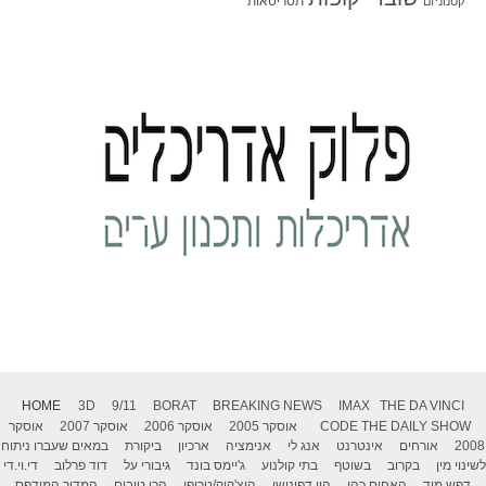
תסריטאות
קטנוניזם
HOME
3D
9/11
BORAT
BREAKING NEWS
IMAX
THE DA VINCI
THE DAILY SHOW
CODE
אוסקר 2005
אוסקר 2006
אוסקר 2007
אוסקר
2008
אורחים
אינטרנט
אנג לי
אנימציה
ארכיון
ביקורת
במאים שעברו ניתוח
לשינוי מין
בקרוב
בשוטף
בתי קולנוע
ג'יימס בונד
גיבורי על
דוד פרלוב
די.וי.די
דפש מוד
האחים כהן
היי דפינישן
היצ'קוק/טריפו
הכי טובים
המדור המודפס