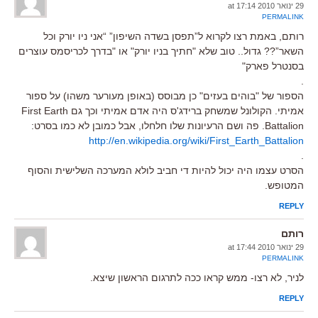
29 ינואר 2010 at 17:14
PERMALINK
רותם, באמת רצו לקרוא ל”תפסן בשדה השיפון” “אני ניו יורק וכל
השאר”?? גדול.. טוב שלא "חתיך בניו יורק" או "בדרך לכריסמס עוצרים
בסנטרל פארק"
.
הספור של "בוהים בעזים" כן מבוסס (באופן מעורער משהו) על ספור
אמיתי. הקולונל שמשחק ברידג'ס היה אדם אמיתי וכך גם First Earth
Battalion. פה ושם הרעיונות שלו חלחלו, אבל כמובן לא כמו בסרט:
http://en.wikipedia.org/wiki/First_Earth_Battalion
.
הסרט עצמו היה יכול להיות די חביב לולא המערכה השלישית והסוף
המטופש.
REPLY
רותם
29 ינואר 2010 at 17:44
PERMALINK
לניר, לא רצו- ממש קראו ככה לתרגום הראשון שיצא.
REPLY